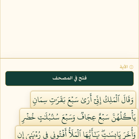
۞ الآية
فتح في المصحف
وَقَالَ ٱلۡمَلِكُ إِنِّيٓ أَرَىٰ سَبۡعَ بَقَرَٰتٖ سِمَانٖ
يَأۡكُلُهُنَّ سَبۡعٌ عِجَافٞ وَسَبۡعَ سُنۢبُلَٰتٍ خُضۡرٖ
وَأُخَرَ يَابِسَٰتٖۖ يَٰٓأَيُّهَا ٱلۡمَلَأُ أَفۡتُونِي فِي رُءۡيَٰيَ إِن