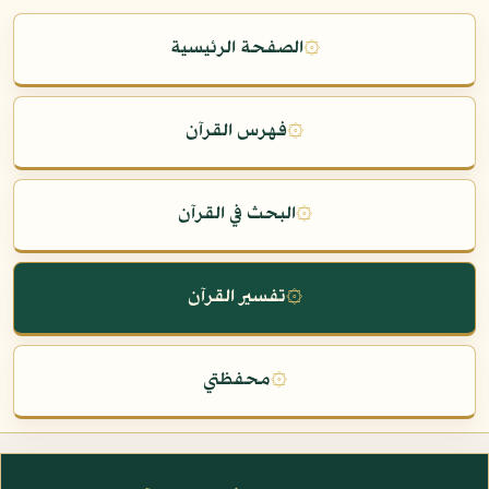
۞
الصفحة الرئيسية
۞
فهرس القرآن
۞
البحث في القرآن
۞
تفسير القرآن
۞
محفظتي