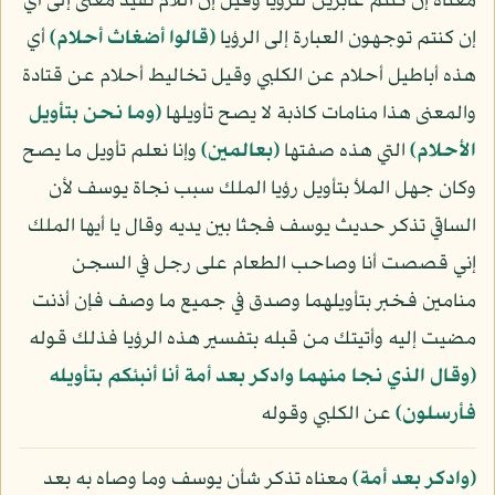
معناه إن كنتم عابرين للرؤيا وقيل إن اللام تفيد معنى إلى أي
إن كنتم توجهون العبارة إلى الرؤيا
﴿قالوا أضغاث أحلام﴾
أي
هذه أباطيل أحلام عن الكلبي وقيل تخاليط أحلام عن قتادة
والمعنى هذا منامات كاذبة لا يصح تأويلها
﴿وما نحن بتأويل
الأحلام﴾
التي هذه صفتها
﴿بعالمين﴾
وإنا نعلم تأويل ما يصح
وكان جهل الملأ بتأويل رؤيا الملك سبب نجاة يوسف لأن
الساقي تذكر حديث يوسف فجثا بين يديه وقال يا أيها الملك
إني قصصت أنا وصاحب الطعام على رجل في السجن
منامين فخبر بتأويلهما وصدق في جميع ما وصف فإن أذنت
مضيت إليه وأتيتك من قبله بتفسير هذه الرؤيا فذلك قوله
﴿وقال الذي نجا منهما وادكر بعد أمة أنا أنبئكم بتأويله
فأرسلون﴾
عن الكلبي وقوله
﴿وادكر بعد أمة﴾
معناه تذكر شأن يوسف وما وصاه به بعد