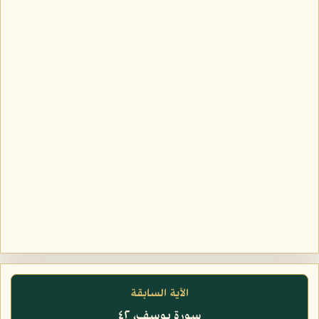
الآية السابقة
سورة يوسف، ٤٢