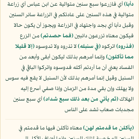
دأبا﴾
أي فازرعوا سبع سنين متوالية عن ابن عباس أي زراعة
متوالية في هذه السنين على عادتكم في الزراعة سائر السنين
وقبل دأبا أي بجد واجتهاد في الزراعة ويجوز أن يكون حالا
فيكون معناه تزرعون دائبين
﴿فما حصدتم﴾
من الزرع
﴿فذروه﴾
اتركوه
﴿في سنبله﴾
لا تذروه ولا تدوسوه
﴿إلا قليلا
مما تأكلون﴾
وإنما أمرهم بذلك ليكون أبقى وأبعد من
الفساد يعني أن ما أردتم أكله فدوسوه واتركوا الباقي في
السنبل وقيل إنما أمرهم بذلك لأن السنبل لا يقع فيه سوس
ولا يهلك وإن بقي مدة من الزمان وإذا صفي أسرع إليه
الهلاك
﴿ثم يأتي من بعد ذلك سبع شداد﴾
أي سبع سنين
مجدبات صعاب تشد على الناس
﴿يأكلن ما قدمتم لهن﴾
معناه تأكلن فيها ما قدمتم في
السنين المخصبة لتلك السنين وإنما أضاف الأكل إلى