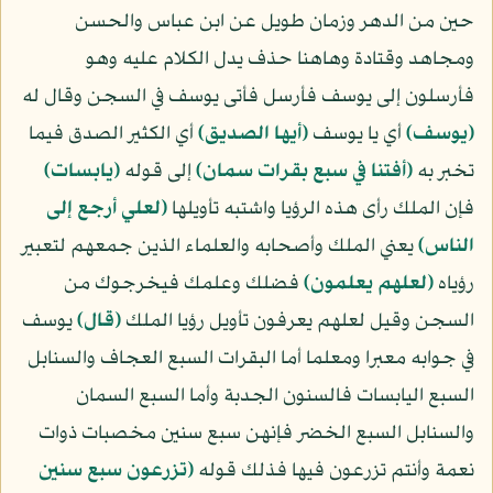
حين من الدهر وزمان طويل عن ابن عباس والحسن
ومجاهد وقتادة وهاهنا حذف يدل الكلام عليه وهو
فأرسلون إلى يوسف فأرسل فأتى يوسف في السجن وقال له
﴿يوسف﴾
أي يا يوسف
﴿أيها الصديق﴾
أي الكثير الصدق فيما
تخبر به
﴿أفتنا في سبع بقرات سمان﴾
إلى قوله
﴿يابسات﴾
فإن الملك رأى هذه الرؤيا واشتبه تأويلها
﴿لعلي أرجع إلى
الناس﴾
يعني الملك وأصحابه والعلماء الذين جمعهم لتعبير
رؤياه
﴿لعلهم يعلمون﴾
فضلك وعلمك فيخرجوك من
السجن وقيل لعلهم يعرفون تأويل رؤيا الملك
﴿قال﴾
يوسف
في جوابه معبرا ومعلما أما البقرات السبع العجاف والسنابل
السبع اليابسات فالسنون الجدبة وأما السبع السمان
والسنابل السبع الخضر فإنهن سبع سنين مخصبات ذوات
نعمة وأنتم تزرعون فيها فذلك قوله
﴿تزرعون سبع سنين