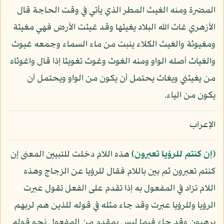
المضرة ومنه الغيث المطر الذي يأتي في وقت الحاجة قال
الأزهري غاث الله البلاد يغيثها وقد غيثت الأرض فهي مغيثة
ومغيوثة والغيث الكلاء ينبت من ماء السماء وجمعه غيوث
والغياث أصله الواو ومنه الغوث وغوث تغويثا إذا قال واغوثاه
من يغيثني ويغاث يحتمل أن يكون من الواو ويحتمل أن
يكون من الياء.
الإعراب
﴿إن كنتم للرؤيا تعبرون﴾
هذه اللام دخلت للتبيين المعنى إن
كنتم تعبرون ثم بين باللام فقال للرؤيا عن الزجاج وهذه
اللام تزاد في المفعول به إذا تقدم على الفعل تقول عبرت
الرؤيا وللرؤيا عبرت وقد جاء مثله في قوله للذين هم لربهم
يرهبون وقد جاء فيما ليس بمقدم من المفعول نحو قوله