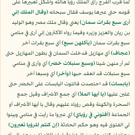
لما قرب الفرج رأى الملك رؤيا هالته وأشكل تعبيرها على
قومه حتى عبرها يوسف فقال سبحانه
﴿وقال الملك إني
أرى سبع بقرات سمان﴾
يعني وقال ملك مصر وهو الوليد
بن ريان والعزيز وزيره وفيما رواه الأكثرون إني أرى في منامي
سبع بقرات سمان
﴿يأكلهن سبع﴾
أي سبع بقرات أخر
﴿عجاف﴾
أي مهازيل فدخلت السمان في بطون المهازيل حتى
لم أر منهن شيئا
﴿وسبع سنبلات خضر﴾
أي وأرى في منامي
سبع سنبلات قد انعقد حبها
﴿وأخر﴾
أي وسبعا أخر
﴿يابسات﴾
قد احتصدت فالتوت اليابسات على الخضر حتى
غلبن عليها
﴿يا أيها الملأ﴾
أي جمع الأشراف وقيل جمع
السحرة والكهنة وقص رؤياه عليهم وقال يا أيها الأشراف أو
الجماعة
﴿أفتوني في رؤياي﴾
أي عبروا ما رأيت في منامي وبينوا
لي الفتوى فيه وهو حكم الحادثة
﴿إن كنتم للرؤيا تعبرون﴾