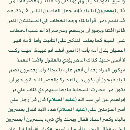
وأسرى القوم آخر ليلهم وما كان وقافا بدار معصر فأما من
قال
﴿يعصرون﴾
بالياء فإنه جعل الفاعلين الناس لأن ذكرهم
قد تقدم ومن قرأ بالتاء وجه الخطاب إلى المستفتين الذين
قالوا أفتنا ويجوز أن يريدهم وغيرهم إلا أنه غلب الخطاب
على الغيبة كما يغلب التذكير على التأنيث وأما الأمة فهو
النسيان يقال أمه يأمه إذا نسي أنشد أبو عبيدة: أمهت وكنت
لا أنسى حديثا كذاك الدهر يؤذي بالعقول والأمة النعمة
فيكون المراد بعد أن أنعم عليه بالنجاة وأما يعصرون بضم
الياء فيجوز أن يكون من العصرة والعصر للنجاة ويجوز أن
يكون من عصرت السحابة ماءها عليهم وفي كتاب علي بن
إبراهيم عن أبي عبد الله
(عليه السلام)
قال قرأ رجل على
أمير المؤمنين علي
(عليه السلام)
هذه الآية فقال يعصرون
بالياء وكسر الصاد فقال ويحك وأي شيء يعصرون أ يعصرون
الخمر فقال الرجل يا أمير المؤمنين فكيف أقرأها قال عام