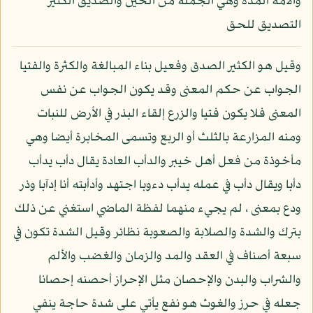
والأمة المدة وهي الجملة من الحين والصديق الكثير
التصديق للحق
وقيل هو الكثير الصدق وفعيل بناء المبالغة والكثرة والفتيا
الجواب عن حكم المعنى وقد يكون الجواب عن نفس
المعنى فلا يكون فتيا والزرع إلقاء البذر في الأرض للنبات
ومنه المزارعة بالثلث أو الربع وتسمى المخابرة أيضا وهي
مأخوذة من فعل أهل خيبر والدأب العادة يقال دأب يدأب
دأبا ويقال دأب في عمله يدأب دءوبا اجتهد وأدأبته أنا إدآبا وذر
ودع بمعنى ، لم يجيء منهما لفظة الماضي استغني عن ذلك
بترك والشدة والصلابة والصعوبة نظائر وقيل الشدة تكون في
سبعة أصناف في العقد والمد والزمان والغضب والألم
والشراب والبدن والإحصان مثل الإحراز أحصنه إحصانا
جعله في حرز والغوث هو نفع يأتي على شدة حاجة ينفي