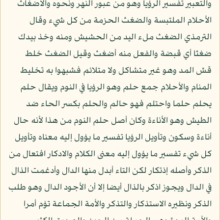
والتعبير تفسير الرؤيا وهو من عبور النهر ونحوه والأضغاث
الأحلام الملتبسة والضغث الحزمة من كل شيء وقال
الترمذي الضغث ملء اليد من الحشيش ومنه وخذ بيدك
ضغثا أي قبضة والفعل منه أضغث وقيل الضغث خلط
قش المد وهو غير متشاكل ولا متلائم فشبهوا به تخليط
المنام والأحلام جمع حلم وهو الرؤيا في النوم ويقال حلم
يحلم حلما واحتلم فهو حالم والحلم بكسر الحاء ضد
الطيش وهو الأناءة وكان أصل حلم النوم من هذا لأنه حال
أناءة وسكون وتأويل الرؤيا تفسير ما يؤول إليه معناه وتأويل
كل شيء تفسير ما يؤول إليه معنى الكلام والادكار افتعال من
الذكر وأصله إذتكار لكن التاء أبدل منها الدال وأدغمت الذال
في الدال ويجوز اذكر بالذال أيضا إلا أن الأجود الدال وهو طلب
الذكر ونظيره الاستذكار والتذكر والأمة الجماعة تؤم أمرا