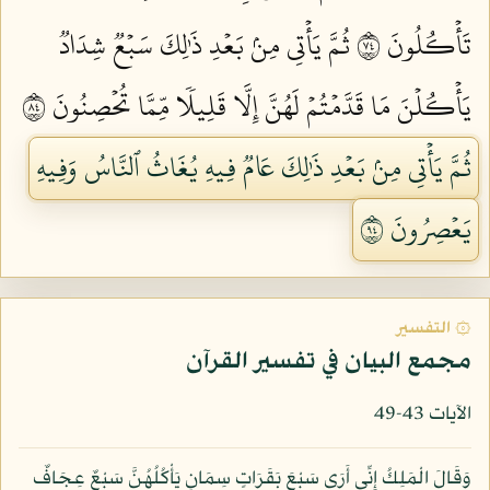
تَأۡكُلُونَ ٤٧
ثُمَّ يَأۡتِي مِنۢ بَعۡدِ ذَٰلِكَ سَبۡعٞ شِدَادٞ
يَأۡكُلۡنَ مَا قَدَّمۡتُمۡ لَهُنَّ إِلَّا قَلِيلٗا مِّمَّا تُحۡصِنُونَ ٤٨
ثُمَّ يَأۡتِي مِنۢ بَعۡدِ ذَٰلِكَ عَامٞ فِيهِ يُغَاثُ ٱلنَّاسُ وَفِيهِ
يَعۡصِرُونَ ٤٩
۞ التفسير
مجمع البيان في تفسير القرآن
الآيات 43-49
وَقَالَ الْمَلِكُ إِنِّي أَرَى سَبْعَ بَقَرَاتٍ سِمَانٍ يَأْكُلُهُنَّ سَبْعٌ عِجَافٌ