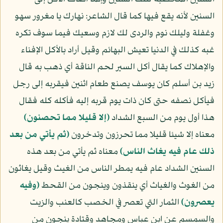
السنين لأنه يقع فيها كما قال الشاعر: نهارك يا مغرور سهو
وغفلة وليلك نوم والردى لك لازم وسعيك فيما سوف تكره
غبه كذلك في الدنيا تعيش البهائم وقيل أراد بالأكل الإفناء
والإهلاك كما يقال أكل السير لحم الناقة أي ذهب به قال
زيد بن أسلم كان يوسف يصنع طعام اثنين فيقربه إلى رجل
فيأكل نصفه حتى كان ذات يوم قربه إليه فأكله كله فقال
هذا أول يوم من السبع الشداد
﴿إلا قليلا مما تحصنون﴾
معناه إلا شيئا قليلا مما تحرزون وتدخرون
﴿ثم يأتي من بعد
ذلك عام فيه يغاث الناس﴾
معناه ثم يأتي من بعد هذه
السنين الشداد عام فيه يمطر الناس من الغيث وقيل يغاثون
من الغوث والغياث أي ينقذون وينجون من القحط
﴿وفيه
يعصرون﴾
الثمار التي تعصر في الخصب كالعنب والزيت
والسمسم عن ابن عباس ومجاهد وقتادة ينجون من