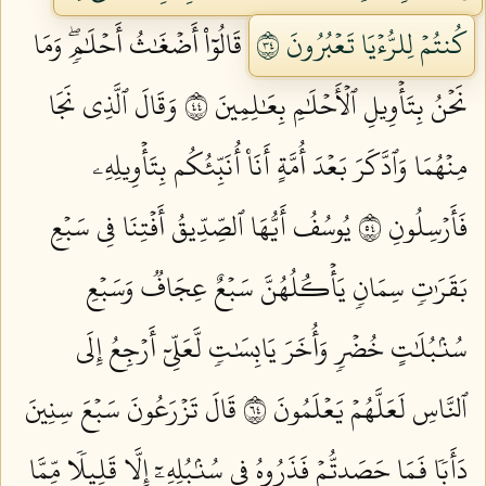
كُنتُمۡ لِلرُّءۡيَا تَعۡبُرُونَ ٤٣
قَالُوٓاْ أَضۡغَٰثُ أَحۡلَٰمٖۖ وَمَا
نَحۡنُ بِتَأۡوِيلِ ٱلۡأَحۡلَٰمِ بِعَٰلِمِينَ ٤٤
وَقَالَ ٱلَّذِي نَجَا
مِنۡهُمَا وَٱدَّكَرَ بَعۡدَ أُمَّةٍ أَنَا۠ أُنَبِّئُكُم بِتَأۡوِيلِهِۦ
فَأَرۡسِلُونِ ٤٥
يُوسُفُ أَيُّهَا ٱلصِّدِّيقُ أَفۡتِنَا فِي سَبۡعِ
بَقَرَٰتٖ سِمَانٖ يَأۡكُلُهُنَّ سَبۡعٌ عِجَافٞ وَسَبۡعِ
سُنۢبُلَٰتٍ خُضۡرٖ وَأُخَرَ يَابِسَٰتٖ لَّعَلِّيٓ أَرۡجِعُ إِلَى
ٱلنَّاسِ لَعَلَّهُمۡ يَعۡلَمُونَ ٤٦
قَالَ تَزۡرَعُونَ سَبۡعَ سِنِينَ
دَأَبٗا فَمَا حَصَدتُّمۡ فَذَرُوهُ فِي سُنۢبُلِهِۦٓ إِلَّا قَلِيلٗا مِّمَّا