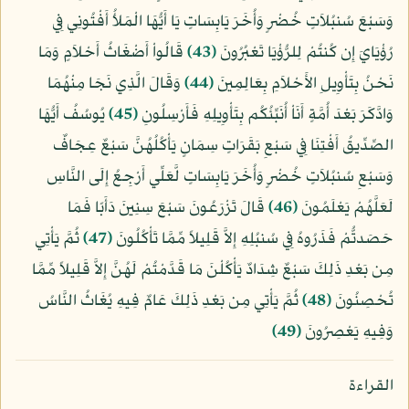
وَسَبْعَ سُنبُلاَتٍ خُضْرٍ وَأُخَرَ يَابِسَاتٍ يَا أَيُّهَا الْمَلأُ أَفْتُونِي فِي
رُؤْيَايَ إِن كُنتُمْ لِلرُّؤْيَا تَعْبُرُونَ
﴿43﴾
قَالُواْ أَضْغَاثُ أَحْلاَمٍ وَمَا
نَحْنُ بِتَأْوِيلِ الأَحْلاَمِ بِعَالِمِينَ
﴿44﴾
وَقَالَ الَّذِي نَجَا مِنْهُمَا
وَادَّكَرَ بَعْدَ أُمَّةٍ أَنَاْ أُنَبِّئُكُم بِتَأْوِيلِهِ فَأَرْسِلُونِ
﴿45﴾
يُوسُفُ أَيُّهَا
الصِّدِّيقُ أَفْتِنَا فِي سَبْعِ بَقَرَاتٍ سِمَانٍ يَأْكُلُهُنَّ سَبْعٌ عِجَافٌ
وَسَبْعِ سُنبُلاَتٍ خُضْرٍ وَأُخَرَ يَابِسَاتٍ لَّعَلِّي أَرْجِعُ إِلَى النَّاسِ
لَعَلَّهُمْ يَعْلَمُونَ
﴿46﴾
قَالَ تَزْرَعُونَ سَبْعَ سِنِينَ دَأَبًا فَمَا
حَصَدتُّمْ فَذَرُوهُ فِي سُنبُلِهِ إِلاَّ قَلِيلاً مِّمَّا تَأْكُلُونَ
﴿47﴾
ثُمَّ يَأْتِي
مِن بَعْدِ ذَلِكَ سَبْعٌ شِدَادٌ يَأْكُلْنَ مَا قَدَّمْتُمْ لَهُنَّ إِلاَّ قَلِيلاً مِّمَّا
تُحْصِنُونَ
﴿48﴾
ثُمَّ يَأْتِي مِن بَعْدِ ذَلِكَ عَامٌ فِيهِ يُغَاثُ النَّاسُ
وَفِيهِ يَعْصِرُونَ
﴿49﴾
القراءة