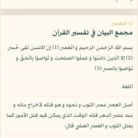
۞ التفسير
مجمع البيان في تفسير القرآن
بِسمِ اللّهِ الرّحْمَنِ الرّحِيمِ وَ الْعَصرِ (1) إِنّ الانسنَ لَفِى خُسرٍ
(2) إِلا الّذِينَ ءَامَنُوا وَ عَمِلُوا الصلِحَتِ وَ تَوَاصوْا بِالْحَقِّ وَ
تَوَاصوْا بِالصبرِ (3)
اللغة
أصل العصر عصر الثوب و نحوه و هو فتله لإخراج مائه و
منه عصر الدهر فإنه الوقت الذي يمكن فيه فتل الأمور كما
يفتل الثوب و العصر العشي قال: