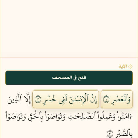
۞ الآية
فتح في المصحف
وَٱلۡعَصۡرِ ١
إِنَّ ٱلۡإِنسَٰنَ لَفِي خُسۡرٍ ٢
إِلَّا ٱلَّذِينَ
ءَامَنُواْ وَعَمِلُواْ ٱلصَّٰلِحَٰتِ وَتَوَاصَوۡاْ بِٱلۡحَقِّ وَتَوَاصَوۡاْ
بِٱلصَّبۡرِ ٣