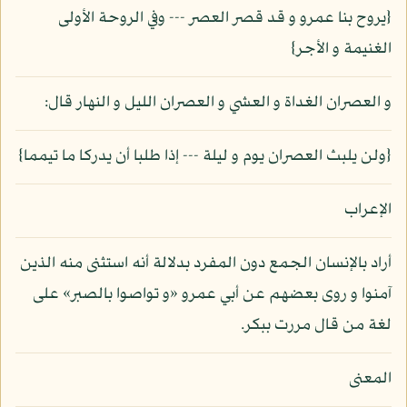
{يروح بنا عمرو و قد قصر العصر --- وفي الروحة الأولى
الغنيمة و الأجر}
و العصران الغداة و العشي و العصران الليل و النهار قال:
{ولن يلبث العصران يوم و ليلة --- إذا طلبا أن يدركا ما تيمما}
الإعراب
أراد بالإنسان الجمع دون المفرد بدلالة أنه استثنى منه الذين
آمنوا و روى بعضهم عن أبي عمرو «و تواصوا بالصبر» على
لغة من قال مررت ببكر.
المعنى