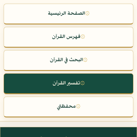
۞
الصفحة الرئيسية
۞
فهرس القرآن
۞
البحث في القرآن
۞
تفسير القرآن
۞
محفظتي