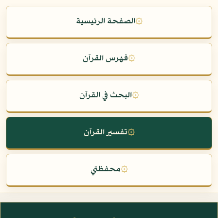
۞
الصفحة الرئيسية
۞
فهرس القرآن
۞
البحث في القرآن
۞
تفسير القرآن
۞
محفظتي