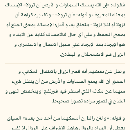
فقوله: «إن الله يمسك السماوات و الأرض أن تزولا» الإمساك
بمعناه المعروف و قوله: «أن تزولا» - و تقديره كراهة أن
تزولا أو لئلا تزولا - متعلق به، و قيل: الإمساك بمعنى المنع أو
بمعنى الحفظ و على أي حال فالإمساك كناية عن الإبقاء و
هو الإيجاد بعد الإيجاد على سبيل الاتصال و الاستمرار، و
الزوال هو الاضمحلال و البطلان.
و نقل عن بعضهم أنه فسر الزوال بالانتقال المكاني، و
المعنى أن الله يمنع السماوات و الأرض من أن ينتقل شيء
منهما عن مكانه الذي استقر فيه فيرتفع أو ينخفض انتهى و
الشأن في تصور مراده تصورا صحيحا.
و قوله: «و لئن زالتا إن أمسكهما من أحد من بعده» السياق
يعطي أن المراد بالزوال هاهنا الإشراف على الزوال إذ نفس