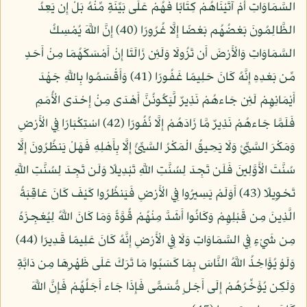
السَّمَاوَاتِ أَمْ آتَيْنَاهُمْ كِتَابًا فَهُمْ عَلَى بَيِّنَةٍ مِّنْهُ بَلْ إِن يَعِدُ
الظَّالِمُونَ بَعْضُهُم بَعْضًا إِلَّا غُرُورًا (40) إِنَّ اللَّهَ يُمْسِكُ
السَّمَاوَاتِ وَالْأَرْضَ أَن تَزُولَا وَلَئِن زَالَتَا إِنْ أَمْسَكَهُمَا مِنْ أَحَدٍ
مِّن بَعْدِهِ إِنَّهُ كَانَ حَلِيمًا غَفُورًا (41) وَأَقْسَمُوا بِاللَّهِ جَهْدَ
أَيْمَانِهِمْ لَئِن جَاءهُمْ نَذِيرٌ لَّيَكُونُنَّ أَهْدَى مِنْ إِحْدَى الْأُمَمِ
فَلَمَّا جَاءهُمْ نَذِيرٌ مَّا زَادَهُمْ إِلَّا نُفُورًا (42) اسْتِكْبَارًا فِي الْأَرْضِ
وَمَكْرَ السَّيِّئِ وَلَا يَحِيقُ الْمَكْرُ السَّيِّئُ إِلَّا بِأَهْلِهِ فَهَلْ يَنظُرُونَ إِلَّا
سُنَّتَ الْأَوَّلِينَ فَلَن تَجِدَ لِسُنَّتِ اللَّهِ تَبْدِيلًا وَلَن تَجِدَ لِسُنَّتِ اللَّهِ
تَحْوِيلًا (43) أَوَلَمْ يَسِيرُوا فِي الْأَرْضِ فَيَنظُرُوا كَيْفَ كَانَ عَاقِبَةُ
الَّذِينَ مِن قَبْلِهِمْ وَكَانُوا أَشَدَّ مِنْهُمْ قُوَّةً وَمَا كَانَ اللَّهُ لِيُعْجِزَهُ
مِن شَيْءٍ فِي السَّمَاوَاتِ وَلَا فِي الْأَرْضِ إِنَّهُ كَانَ عَلِيمًا قَدِيرًا (44)
وَلَوْ يُؤَاخِذُ اللَّهُ النَّاسَ بِمَا كَسَبُوا مَا تَرَكَ عَلَى ظَهْرِهَا مِن دَابَّةٍ
وَلَكِن يُؤَخِّرُهُمْ إِلَى أَجَلٍ مُّسَمًّى فَإِذَا جَاء أَجَلُهُمْ فَإِنَّ اللَّهَ