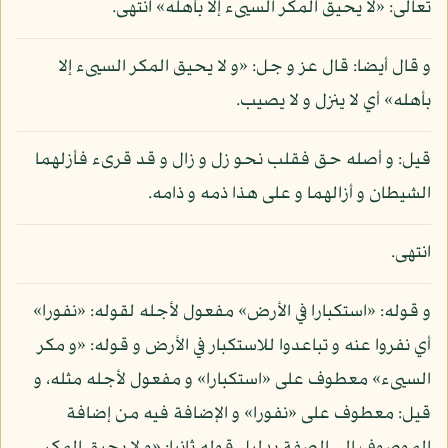
تعالى: «لا يحيق المكر السيىء إلا بأهله» انتهى.
و قال أيضا: قال عز و جل: «و لا يحيق المكر السيىء إلا
بأهله» أي لا ينزل و لا يصيب.
قيل: و أصله حق فقلب نحو زل و زال و قد قرىء فأزلهما
الشيطان و أزالهما و على هذا ذمه و ذامه.
انتهى.
و قوله: «استكبارا في الأرض» مفعول لأجله لقوله: «نفورا»
أي نفروا عنه و تباعدوا للاستكبار في الأرض و قوله: «و مكر
السيىء» معطوف على «استكبارا» و مفعول لأجله مثله، و
قيل: معطوف على «نفورا» و الإضافة فيه من إضافة