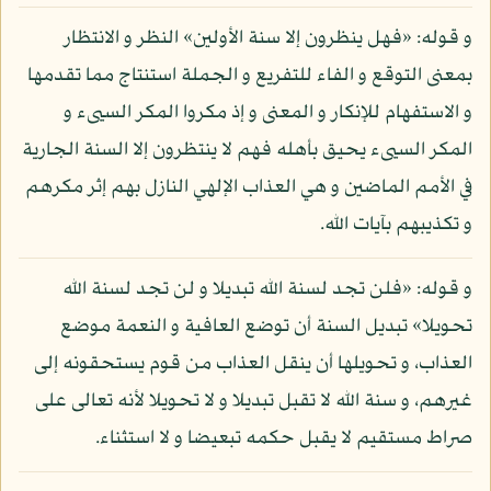
و قوله: «فهل ينظرون إلا سنة الأولين» النظر و الانتظار
بمعنى التوقع و الفاء للتفريع و الجملة استنتاج مما تقدمها
و الاستفهام للإنكار و المعنى و إذ مكروا المكر السيىء و
المكر السيىء يحيق بأهله فهم لا ينتظرون إلا السنة الجارية
في الأمم الماضين و هي العذاب الإلهي النازل بهم إثر مكرهم
و تكذيبهم بآيات الله.
و قوله: «فلن تجد لسنة الله تبديلا و لن تجد لسنة الله
تحويلا» تبديل السنة أن توضع العافية و النعمة موضع
العذاب، و تحويلها أن ينقل العذاب من قوم يستحقونه إلى
غيرهم، و سنة الله لا تقبل تبديلا و لا تحويلا لأنه تعالى على
صراط مستقيم لا يقبل حكمه تبعيضا و لا استثناء.