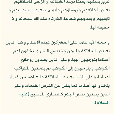
غرور بعضهم بعضا بوعد الشفاعة و الزلفى فأسلافهم
يغرون أخلافهم و رؤساؤهم و أئمتهم يغرون مرءوسيهم و
تابعيهم و يعدونهم شفاعة الشركاء عند الله سبحانه و لا
حقيقة لها.
و حجة الآية عامة على المشركين عبدة الأصنام و هم الذين
يعبدون الملائكة و الجن و قديسي البشر و يتخذون لهم
أصناما يتوجهون إليها، و على الذين يعبدون روحانيي
الكواكب و يتوجهون إلى الكواكب ثم يتخذون للكواكب
أصناما، و على الذين يعبدون الملائكة و العناصر من غير أن
يتخذوا لها أصناما كما ينقل عن الفرس القدماء، و على
الذين يعبدون بعض البشر كالنصارى للمسيح
(عليه
السلام)
.