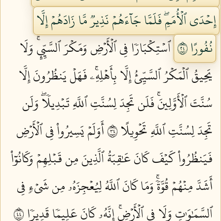
إِحۡدَى ٱلۡأُمَمِۖ فَلَمَّا جَآءَهُمۡ نَذِيرٞ مَّا زَادَهُمۡ إِلَّا
نُفُورًا ٤٢
ٱسۡتِكۡبَارٗا فِي ٱلۡأَرۡضِ وَمَكۡرَ ٱلسَّيِّيِٕۚ وَلَا
يَحِيقُ ٱلۡمَكۡرُ ٱلسَّيِّئُ إِلَّا بِأَهۡلِهِۦۚ فَهَلۡ يَنظُرُونَ إِلَّا
سُنَّتَ ٱلۡأَوَّلِينَۚ فَلَن تَجِدَ لِسُنَّتِ ٱللَّهِ تَبۡدِيلٗاۖ وَلَن
تَجِدَ لِسُنَّتِ ٱللَّهِ تَحۡوِيلًا ٤٣
أَوَلَمۡ يَسِيرُواْ فِي ٱلۡأَرۡضِ
فَيَنظُرُواْ كَيۡفَ كَانَ عَٰقِبَةُ ٱلَّذِينَ مِن قَبۡلِهِمۡ وَكَانُوٓاْ
أَشَدَّ مِنۡهُمۡ قُوَّةٗۚ وَمَا كَانَ ٱللَّهُ لِيُعۡجِزَهُۥ مِن شَيۡءٖ فِي
ٱلسَّمَٰوَٰتِ وَلَا فِي ٱلۡأَرۡضِۚ إِنَّهُۥ كَانَ عَلِيمٗا قَدِيرٗا ٤٤