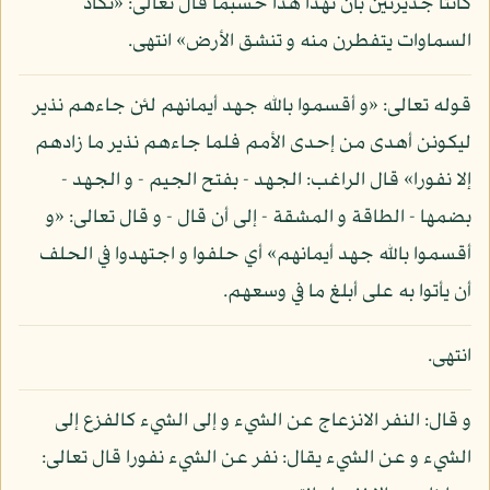
كانتا جديرتين بأن تهدا هدا حسبما قال تعالى: «تكاد
السماوات يتفطرن منه و تنشق الأرض» انتهى.
قوله تعالى: «و أقسموا بالله جهد أيمانهم لئن جاءهم نذير
ليكونن أهدى من إحدى الأمم فلما جاءهم نذير ما زادهم
إلا نفورا» قال الراغب: الجهد - بفتح الجيم - و الجهد -
بضمها - الطاقة و المشقة - إلى أن قال - و قال تعالى: «و
أقسموا بالله جهد أيمانهم» أي حلفوا و اجتهدوا في الحلف
أن يأتوا به على أبلغ ما في وسعهم.
انتهى.
و قال: النفر الانزعاج عن الشيء و إلى الشيء كالفزع إلى
الشيء و عن الشيء يقال: نفر عن الشيء نفورا قال تعالى: