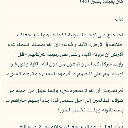
كَانَ بِعِبَادِهِ بَصِيرًا (45)
بيان
احتجاج على توحيد الربوبية كقوله: «هو الذي جعلكم
خلائف في الأرض» الآية، و قوله: «إن الله يمسك السماوات و
الأرض أن تزولا» الآية، و على نفي ربوبية شركائهم «قل أ
رأيتم شركاءكم الذين تدعون من دون الله» الآية و توبيخ و
تهديد لهم على نقضهم ما أبرموه باليمين و مكرهم السيىء.
ثم تسجيل أن الله لا يعجزه شيء و إنما يمهل من أمهله من
هؤلاء الظالمين إلى أجل مسمى فإذا جاء أجلهم جازاهم ما
يستحقونه و بذلك تختتم السورة.
قوله تعالى: «هو الذي جعلكم خلائف في الأرض» إلخ.