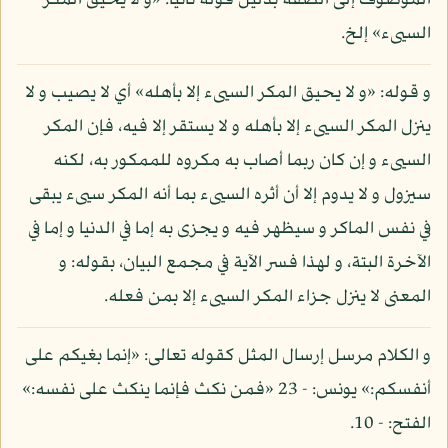
الموصوف إلى الصفة بدليل قوله ثانيا: «و لا يحيق المكر
السيىء» إلخ.
و قوله: «و لا يحيق المكر السيىء إلا بأهله» أي لا يصيب و لا
ينزل المكر السيىء إلا بأهله و لا يستقر إلا فيه، فإن المكر
السيىء و إن كان ربما أصاب به مكروه للممكور به، لكنه
سيزول و لا يدوم إلا أن أثره السيىء بما أنه المكر سيىء يبقى
في نفس الماكر و سيظهر فيه و يجزى به إما في الدنيا و إما في
الآخرة البتة، و لهذا فسر الآية في مجمع البيان، بقوله: و
المعنى لا ينزل جزاء المكر السيىء إلا بمن فعله.
و الكلام مرسل إرسال المثل كقوله تعالى: «إنما بغيكم على
أنفسكم:» يونس: - 23 «فمن نكث فإنما ينكث على نفسه:»
الفتح: - 10.