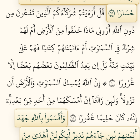
خَسَارٗا ٣٩
قُلۡ أَرَءَيۡتُمۡ شُرَكَآءَكُمُ ٱلَّذِينَ تَدۡعُونَ مِن
دُونِ ٱللَّهِ أَرُونِي مَاذَا خَلَقُواْ مِنَ ٱلۡأَرۡضِ أَمۡ لَهُمۡ
شِرۡكٞ فِي ٱلسَّمَٰوَٰتِ أَمۡ ءَاتَيۡنَٰهُمۡ كِتَٰبٗا فَهُمۡ عَلَىٰ
بَيِّنَتٖ مِّنۡهُۚ بَلۡ إِن يَعِدُ ٱلظَّٰلِمُونَ بَعۡضُهُم بَعۡضًا إِلَّا
غُرُورًا ٤٠
۞ إِنَّ ٱللَّهَ يُمۡسِكُ ٱلسَّمَٰوَٰتِ وَٱلۡأَرۡضَ أَن
تَزُولَاۚ وَلَئِن زَالَتَآ إِنۡ أَمۡسَكَهُمَا مِنۡ أَحَدٖ مِّنۢ بَعۡدِهِۦٓۚ
إِنَّهُۥ كَانَ حَلِيمًا غَفُورٗا ٤١
وَأَقۡسَمُواْ بِٱللَّهِ جَهۡدَ
أَيۡمَٰنِهِمۡ لَئِن جَآءَهُمۡ نَذِيرٞ لَّيَكُونُنَّ أَهۡدَىٰ مِنۡ