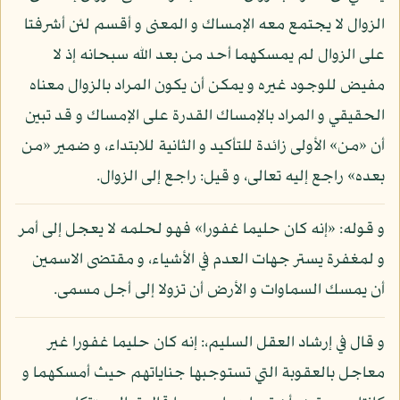
الزوال لا يجتمع معه الإمساك و المعنى و أقسم لئن أشرفتا
على الزوال لم يمسكهما أحد من بعد الله سبحانه إذ لا
مفيض للوجود غيره و يمكن أن يكون المراد بالزوال معناه
الحقيقي و المراد بالإمساك القدرة على الإمساك و قد تبين
أن «من» الأولى زائدة للتأكيد و الثانية للابتداء، و ضمير «من
بعده» راجع إليه تعالى، و قيل: راجع إلى الزوال.
و قوله: «إنه كان حليما غفورا» فهو لحلمه لا يعجل إلى أمر
و لمغفرة يستر جهات العدم في الأشياء، و مقتضى الاسمين
أن يمسك السماوات و الأرض أن تزولا إلى أجل مسمى.
و قال في إرشاد العقل السليم،: إنه كان حليما غفورا غير
معاجل بالعقوبة التي تستوجبها جناياتهم حيث أمسكهما و