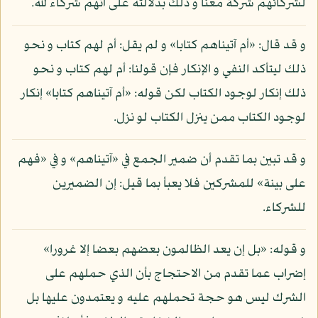
لشركائهم شركة معنا و ذلك بدلالته على أنهم شركاء لله.
و قد قال: «أم آتيناهم كتابا» و لم يقل: أم لهم كتاب و نحو
ذلك ليتأكد النفي و الإنكار فإن قولنا: أم لهم كتاب و نحو
ذلك إنكار لوجود الكتاب لكن قوله: «أم آتيناهم كتابا» إنكار
لوجود الكتاب ممن ينزل الكتاب لو نزل.
و قد تبين بما تقدم أن ضمير الجمع في «آتيناهم» و في «فهم
على بينة» للمشركين فلا يعبأ بما قيل: إن الضميرين
للشركاء.
و قوله: «بل إن يعد الظالمون بعضهم بعضا إلا غرورا»
إضراب عما تقدم من الاحتجاج بأن الذي حملهم على
الشرك ليس هو حجة تحملهم عليه و يعتمدون عليها بل