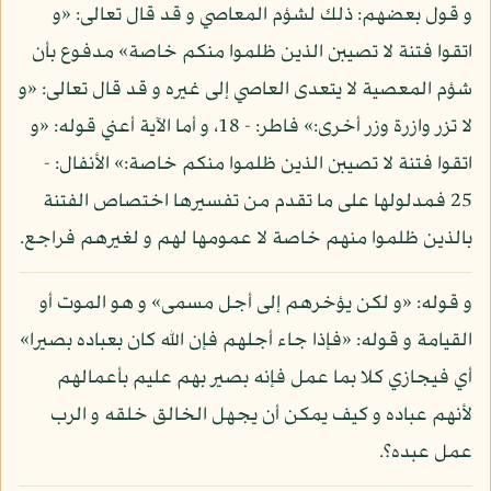
و قول بعضهم: ذلك لشؤم المعاصي و قد قال تعالى: «و
اتقوا فتنة لا تصيبن الذين ظلموا منكم خاصة» مدفوع بأن
شؤم المعصية لا يتعدى العاصي إلى غيره و قد قال تعالى: «و
لا تزر وازرة وزر أخرى:» فاطر: - 18، و أما الآية أعني قوله: «و
اتقوا فتنة لا تصيبن الذين ظلموا منكم خاصة:» الأنفال: -
25 فمدلولها على ما تقدم من تفسيرها اختصاص الفتنة
بالذين ظلموا منهم خاصة لا عمومها لهم و لغيرهم فراجع.
و قوله: «و لكن يؤخرهم إلى أجل مسمى» و هو الموت أو
القيامة و قوله: «فإذا جاء أجلهم فإن الله كان بعباده بصيرا»
أي فيجازي كلا بما عمل فإنه بصير بهم عليم بأعمالهم
لأنهم عباده و كيف يمكن أن يجهل الخالق خلقه و الرب
عمل عبده؟.