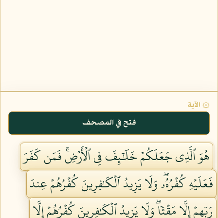
۞ الآية
فتح في المصحف
هُوَ ٱلَّذِي جَعَلَكُمۡ خَلَٰٓئِفَ فِي ٱلۡأَرۡضِۚ فَمَن كَفَرَ
فَعَلَيۡهِ كُفۡرُهُۥۖ وَلَا يَزِيدُ ٱلۡكَٰفِرِينَ كُفۡرُهُمۡ عِندَ
رَبِّهِمۡ إِلَّا مَقۡتٗاۖ وَلَا يَزِيدُ ٱلۡكَٰفِرِينَ كُفۡرُهُمۡ إِلَّا