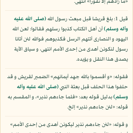
«ما زادهم إلا نفورا» انتهى.
قيل 1: بلغ قريشا قبل مبعث رسول الله
(صلى الله عليه
وآله وسلم)
أن أهل الكتاب كذبوا رسلهم فقالوا: لعن الله
اليهود و النصارى أتتهم الرسل فكذبوهم فوالله لئن أتانا
رسول لنكونن أهدى من إحدى الأمم انتهى، و سياق الآية
يصدق هذا النقل و يؤيده.
فقوله: «و أقسموا بالله جهد أيمانهم» الضمير لقريش و قد
حلفوا هذا الحلف قبل بعثة النبي
(صلى الله عليه وآله
وسلم)
بدليل قوله بعد: «فلما جاءهم نذير»، و المقسم به
قوله: «لئن جاءهم نذير» إلخ.
و قوله: «لئن جاءهم نذير ليكونن أهدى من إحدى الأمم»