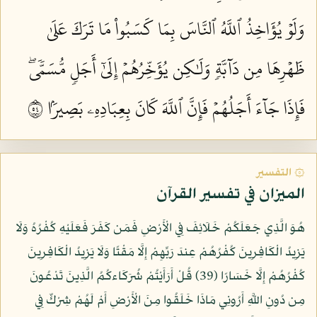
وَلَوۡ يُؤَاخِذُ ٱللَّهُ ٱلنَّاسَ بِمَا كَسَبُواْ مَا تَرَكَ عَلَىٰ
ظَهۡرِهَا مِن دَآبَّةٖ وَلَٰكِن يُؤَخِّرُهُمۡ إِلَىٰٓ أَجَلٖ مُّسَمّٗىۖ
فَإِذَا جَآءَ أَجَلُهُمۡ فَإِنَّ ٱللَّهَ كَانَ بِعِبَادِهِۦ بَصِيرَۢا ٤٥
۞ التفسير
الميزان في تفسير القرآن
هُوَ الَّذِي جَعَلَكُمْ خَلَائِفَ فِي الْأَرْضِ فَمَن كَفَرَ فَعَلَيْهِ كُفْرُهُ وَلَا
يَزِيدُ الْكَافِرِينَ كُفْرُهُمْ عِندَ رَبِّهِمْ إِلَّا مَقْتًا وَلَا يَزِيدُ الْكَافِرِينَ
كُفْرُهُمْ إِلَّا خَسَارًا (39) قُلْ أَرَأَيْتُمْ شُرَكَاءكُمُ الَّذِينَ تَدْعُونَ
مِن دُونِ اللَّهِ أَرُونِي مَاذَا خَلَقُوا مِنَ الْأَرْضِ أَمْ لَهُمْ شِرْكٌ فِي