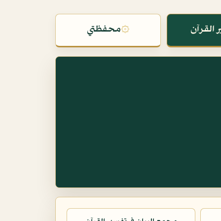
 القرآن
۞
محفظتي