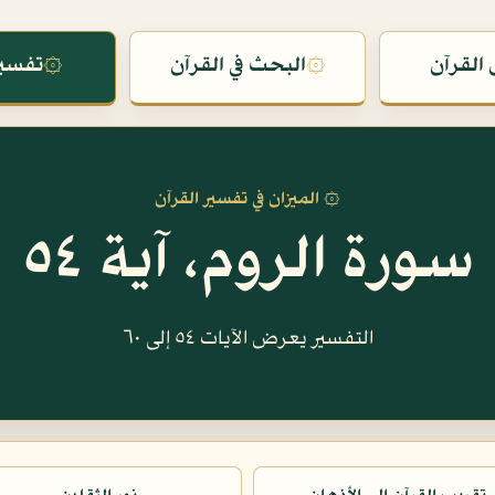
القرآن
۞
البحث في القرآن
۞
تفسير
۞ الميزان في تفسير القرآن
سورة الروم، آية ٥٤
التفسير يعرض الآيات ٥٤ إلى ٦٠