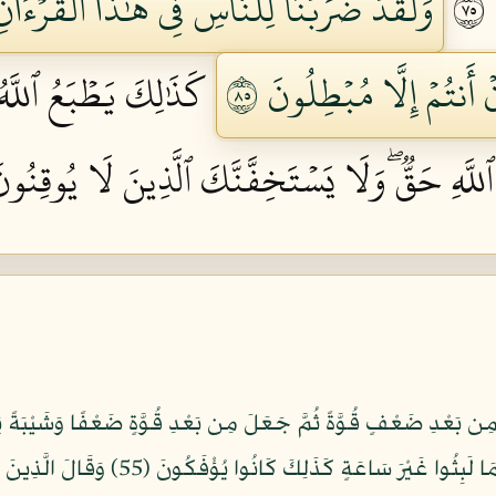
٥
وَلَقَدۡ ضَرَبۡنَا لِلنَّاسِ فِي هَٰذَا ٱلۡقُرۡءَان
نۡ أَنتُمۡ إِلَّا مُبۡطِلُونَ ٥٨
كَذَٰلِكَ يَطۡبَعُ ٱللَّه
للَّهِ حَقّٞۖ وَلَا يَسۡتَخِفَّنَّكَ ٱلَّذِينَ لَا يُوقِنُونَ 
وَيَوْمَ تَقُومُ السَّاعَةُ يُقْسِمُ الْمُجْرِمُونَ