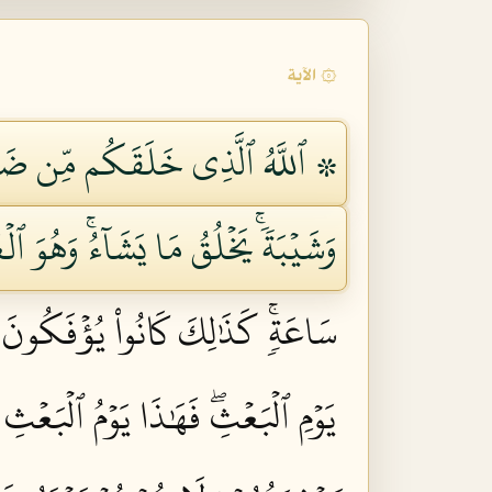
۞ الآية
۞ ٱللَّهُ ٱلَّذِي خَلَقَكُم مِّن ضَعۡ
وَشَيۡبَةٗۚ يَخۡلُقُ مَا يَشَآءُۚ وَهُوَ ٱلۡع
سَاعَةٖۚ كَذَٰلِكَ كَانُواْ يُؤۡفَكُونَ ٥٥
يَوۡمِ ٱلۡبَعۡثِۖ فَهَٰذَا يَوۡمُ ٱلۡبَعۡثِ