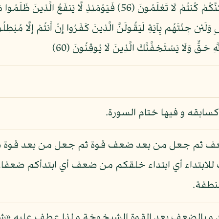
كسابقه و فيها ختام السورة.
ضعف ثم جعل من بعد ضعف قوة ثم جعل من بعد قوة ضع
للابتداء أي ابتداء خلقكم من ضعف أي ابتدأكم ضعفاء،
نطفة.
أشد و بالضعف بعد القوة الشيخوخة و لذا عطف عليه «