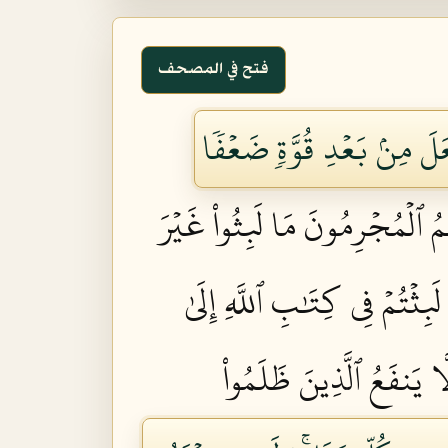
فتح في المصحف
َ مِنۢ بَعۡدِ قُوَّةٖ ضَعۡفٗا
مُ ٱلۡمُجۡرِمُونَ مَا لَبِثُواْ غَيۡرَ
لَبِثۡتُمۡ فِي كِتَٰبِ ٱللَّهِ إِلَىٰ
َّا يَنفَعُ ٱلَّذِينَ ظَلَمُواْ