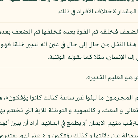
المقدار لاختلاف الأفراد في ذلك.
الضعف فخلقه ثم القوة بعده فخلقها ثم الضعف بعدها ف
 هذا النقل من حال إلى حال في عين أنه تدبير خلقا فهو 
إله الإنسان، مثلا كما يقوله الوثنية.
و هو العليم القدير».
 المجرمون ما لبثوا غير ساعة كذلك كانوا يؤفكون»، هذه
الى و البعث، و كالتمهيد و التوطئة للآية التي تختتم به
ترقب منهم الإيمان أو يطمع في إيمانهم أراد أن يبين أ
منعزلة عن دلالتها و كذلك يؤفكون و لا عذر لهم يعتذرون