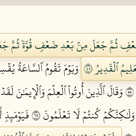
فٖ ثُمَّ جَعَلَ مِنۢ بَعۡدِ ضَعۡفٖ قُوَّةٗ ثُمَّ جَعَل
َلِيمُ ٱلۡقَدِيرُ ٥٤
وَيَوۡمَ تَقُومُ ٱلسَّاعَةُ يُقۡسِ
وَقَالَ ٱلَّذِينَ أُوتُواْ ٱلۡعِلۡمَ وَٱلۡإِيمَٰنَ لَقَدۡ 
 وَلَٰكِنَّكُمۡ كُنتُمۡ لَا تَعۡلَمُونَ ٥٦
فَيَوۡمَئِذٖ ل