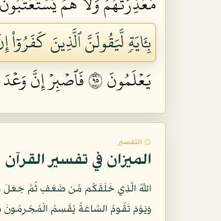
مَعۡذِرَتُهُمۡ وَلَا هُمۡ يُسۡتَعۡتَبُونَ ٧
بِـَٔايَةٖ لَّيَقُولَنَّ ٱلَّذِينَ كَفَرُوٓاْ إِ
يَعۡلَمُونَ ٥٩
فَٱصۡبِرۡ إِنَّ وَعۡدَ ٱ
۞ التفسير
الميزان في تفسير القرآن