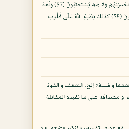
اللَّهِ إِلَى يَوْمِ الْبَعْثِ فَهَذَا يَوْمُ الْبَعْثِ وَلَكِنَّكُمْ كُنتُمْ لَا تَعْلَمُونَ (56) فَيَوْمَئِذٍ لَّا يَنفَعُ الَّذِينَ ظَلَمُوا مَعْذِرَتُهُمْ وَلَا هُمْ يُسْتَعْتَبُونَ (57) وَلَقَدْ
ضَرَبْنَا لِلنَّاسِ فِي هَذَا الْقُرْآنِ مِن كُلِّ مَثَلٍ وَلَئِن جِئْتَهُم بِآيَةٍ لَيَقُولَنَّ الَّذِينَ كَفَرُوا إِنْ أَنتُمْ إِلَّا مُبْطِلُونَ (58) كَذَلِكَ يَطْبَعُ اللَّهُ عَلَى قُلُوبِ
فا و شيبة» إلخ، الضعف و القوة
 و مصداقه على ما تفيده المقابلة
شيبة» عطف تفسير، و تنكير «ضعف» و