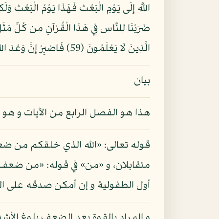
الَّذِينَ لَا يَعْلَمُونَ (59) فَاصْبِرْ إِنَّ وَعْدَ اللَّهِ حَقٌّ وَلَا يَسْتَخِفَّنَّكَ الَّذِينَ لَا يُوقِنُونَ (60)
بيان
هذا هو الفصل الرابع من الآيات و هو 
قوله تعالى: «الله الذي خلقكم من 
متقابلان، و «من» في قوله: «من ضعف 
أول الطفولية و إن أمكن صدقه على ال
و المراد بالقوة بعد الضعف بلوغ ال