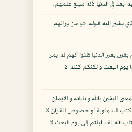
بعد في الدنيا لأنه مبلغ علمهم.
ي يشير إليه قوله: «و من ورائهم
قين بغير الدنيا ظنوا أنهم لم يمر
 يوم البعث و لكنكم كنتم لا
نى اليقين بالله و بآياته و الإيمان
 الكتب السماوية أو خصوص القرآن لا
اب الله لقد لبثتم إلى يوم البعث لا