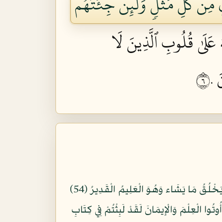
ِ مِن كُلِّ مَثَلٖۚ وَلَئِن جِئۡتَهُم
ُ عَلَىٰ قُلُوبِ ٱلَّذِينَ لَا
٦٠
اللَّهُ الَّذِي خَلَقَكُم مِّن ضَعْفٍ ثُمَّ جَعَلَ مِن بَعْدِ ضَعْفٍ قُوَّةً ثُمَّ جَعَلَ مِن بَعْدِ قُوَّةٍ ضَعْفًا وَشَيْبَةً يَخْلُقُ مَا يَشَاء وَهُوَ الْعَلِيمُ الْقَدِيرُ (54)
 مَا لَبِثُوا غَيْرَ سَاعَةٍ كَذَلِكَ كَانُوا يُؤْفَكُونَ (55) وَقَالَ الَّذِينَ أُوتُوا الْعِلْمَ وَالْإِيمَانَ لَقَدْ لَبِثْتُمْ فِي كِتَابِ