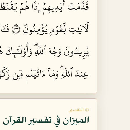
قَدَّمَتۡ أَيۡدِيهِمۡ إِذَا هُمۡ يَقۡنَطُو
لَأٓيَٰتٖ لِّقَوۡمٖ يُؤۡمِنُونَ ٣٧
فَـَٔ
يُرِيدُونَ وَجۡهَ ٱللَّهِۖ وَأُوْلَٰٓئِكَ ه
عِندَ ٱللَّهِۖ وَمَآ ءَاتَيۡتُم مِّن زَكَ
۞ التفسير
الميزان في تفسير القرآن