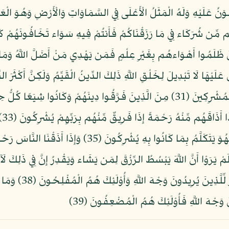
م مِّن شُرَكَاء فِي مَا رَزَقْنَاكُمْ فَأَنتُمْ فِيهِ سَوَاء تَخَافُونَهُمْ 
الن
تَعْلَمُونَ (34) أَمْ أَنزَلْنَا عَلَيْهِمْ سُلْطَانًا فَهُوَ يَتَكَلَّمُ
حَقَّهُ وَالْمِسْكِينَ وَ
َ وَجْهَ اللَّهِ فَأُوْلَئِكَ هُمُ الْمُضْعِفُونَ (39)