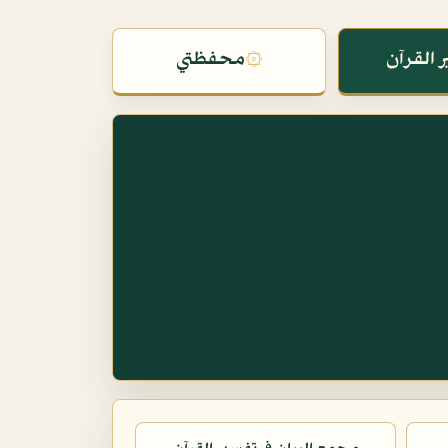
 القرآن
۞
محفظتي