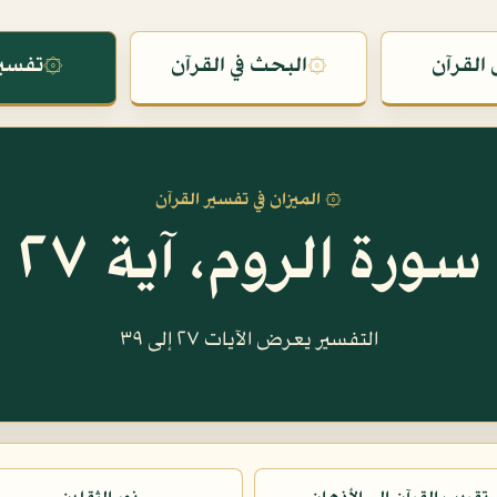
القرآن
۞
البحث في القرآن
۞
تفسير
۞ الميزان في تفسير القرآن
سورة الروم، آية ٢٧
التفسير يعرض الآيات ٢٧ إلى ٣٩