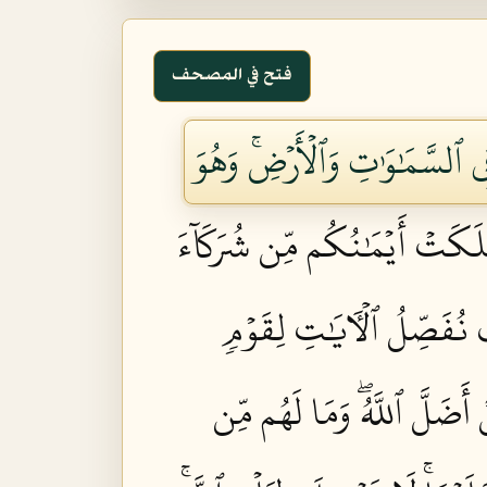
فتح في المصحف
 فِي ٱلسَّمَٰوَٰتِ وَٱلۡأَرۡضِۚ وَهُوَ
َكَتۡ أَيۡمَٰنُكُم مِّن شُرَكَآءَ
 نُفَصِّلُ ٱلۡأٓيَٰتِ لِقَوۡمٖ
 أَضَلَّ ٱللَّهُۖ وَمَا لَهُم مِّن