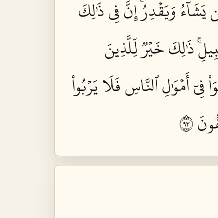
َن يَشَآءُ وَيَقۡدِرُۚ إِنَّ فِي ذَٰلِكَ
يلِۚ ذَٰلِكَ خَيۡرٞ لِّلَّذِينَ
وَاْ فِيٓ أَمۡوَٰلِ ٱلنَّاسِ فَلَا يَرۡبُواْ
ونَ ٣٩