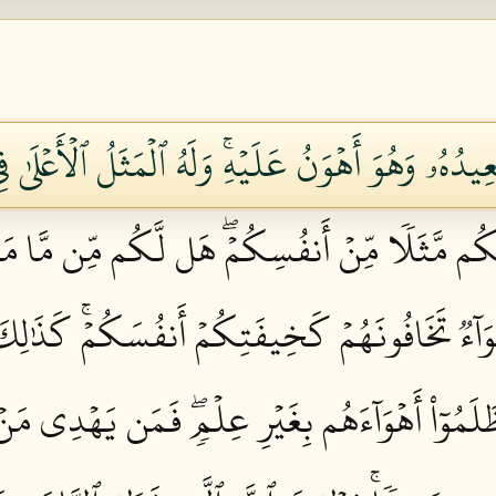
عِيدُهُۥ وَهُوَ أَهۡوَنُ عَلَيۡهِۚ وَلَهُ ٱلۡمَثَلُ ٱلۡأَعۡلَىٰ
م مَّثَلٗا مِّنۡ أَنفُسِكُمۡۖ هَل لَّكُم مِّن مَّا مَل
وَآءٞ تَخَافُونَهُمۡ كَخِيفَتِكُمۡ أَنفُسَكُمۡۚ كَذَٰلِكَ
ظَلَمُوٓاْ أَهۡوَآءَهُم بِغَيۡرِ عِلۡمٖۖ فَمَن يَهۡدِي مَنۡ