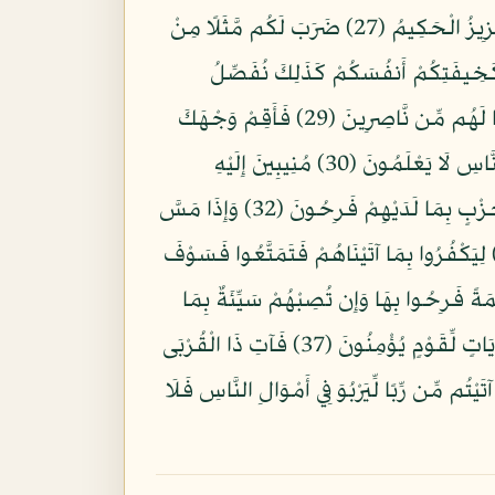
وَهُوَ الَّذِي يَبْدَأُ الْخَلْقَ ثُمَّ يُعِيدُهُ وَهُوَ أَهْوَنُ عَلَيْهِ وَلَهُ الْمَثَلُ الْأَعْلَى فِي السَّمَاوَاتِ وَالْأَرْضِ وَهُوَ الْعَزِيزُ الْحَكِيمُ (27) ضَرَبَ لَكُم مَّثَلًا مِنْ
كَخِيفَتِكُمْ أَنفُسَكُمْ كَذَلِكَ نُفَصِّلُ
الْآيَاتِ لِقَوْمٍ يَعْقِلُونَ (28) بَلِ اتَّبَعَ الَّذِينَ ظَلَمُوا أَهْوَاءهُم بِغَيْرِ عِلْمٍ فَمَن يَهْدِي مَنْ أَضَلَّ اللَّهُ وَمَا لَهُم مِّن نَّاصِرِينَ (29) فَأَقِمْ وَجْهَكَ
لِلدِّينِ حَنِيفًا فِطْرَةَ اللَّهِ الَّتِي فَطَرَ النَّاسَ عَلَيْهَا لَا تَبْدِيلَ لِخَلْقِ اللَّهِ ذَلِكَ الدِّينُ الْقَيِّمُ وَلَكِنَّ أَكْثَرَ النَّاسِ لَا يَعْلَمُونَ (30) مُنِيبِينَ إِلَيْهِ
وَاتَّقُوهُ وَأَقِيمُوا الصَّلَاةَ وَلَا تَكُونُوا مِنَ الْمُشْرِكِينَ (31) مِنَ الَّذِينَ فَرَّقُوا دِينَهُمْ وَكَانُوا شِيَعًا كُلُّ حِزْبٍ بِمَا لَدَيْهِمْ فَرِحُونَ (32) وَإِذَا مَسَّ
َّاسَ ضُرٌّ دَعَوْا رَبَّهُم مُّنِيبِينَ إِلَيْهِ ثُمَّ إِذَا أَذَاقَهُم مِّنْهُ رَحْمَةً إِذَا فَرِيقٌ مِّنْهُم بِرَبِّهِمْ يُشْرِكُونَ (33) لِيَكْفُرُوا بِمَا آتَيْنَاهُمْ فَتَمَتَّعُوا فَسَوْفَ
 بِمَا كَانُوا بِهِ يُشْرِكُونَ (35) وَإِذَا أَذَقْنَا النَّاسَ رَحْمَةً فَرِحُوا بِهَا وَإِن تُصِبْهُمْ سَيِّئَةٌ بِمَا
قَدَّمَتْ أَيْدِيهِمْ إِذَا هُمْ يَقْنَطُونَ (36) أَوَلَمْ يَرَوْا أَنَّ اللَّهَ يَبْسُطُ الرِّزْقَ لِمَن يَشَاء وَيَقْدِرُ إِنَّ فِي ذَلِكَ لَآيَاتٍ لِّقَوْمٍ يُؤْمِنُونَ (37) فَآتِ ذَا الْقُرْبَى
ابْنَ السَّبِيلِ ذَلِكَ خَيْرٌ لِّلَّذِينَ يُرِيدُونَ وَجْهَ اللَّهِ وَأُوْلَئِكَ هُمُ الْمُفْلِحُونَ (38) وَمَا آتَيْتُم مِّن رِّبًا لِّيَرْبُوَ فِي أَمْوَالِ النَّاسِ فَلَا