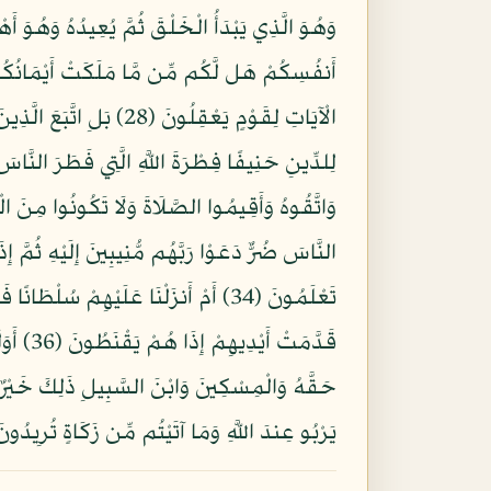
أَنفُسِكُمْ هَل لَّكُم مِّن مَّا مَلَكَتْ أَيْمَانُكُ
يَرْبُو عِندَ اللَّهِ وَمَا آتَيْتُم مِّن زَكَاةٍ تُرِيدُون