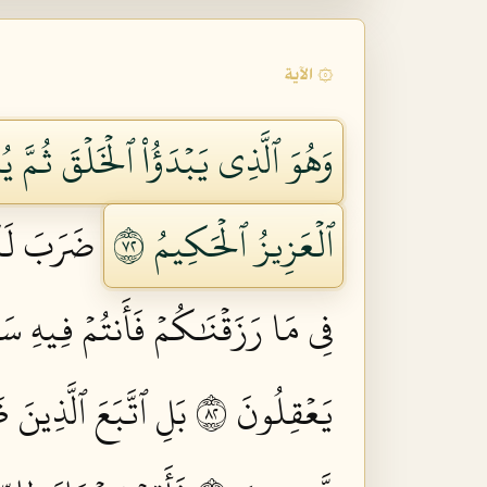
۞ الآية
وَهُوَ ٱلَّذِي يَبۡدَؤُاْ ٱلۡخَلۡقَ ثُمَّ يُ
ٱلۡعَزِيزُ ٱلۡحَكِيمُ ٢٧
ضَرَبَ لَكُ
فِي مَا رَزَقۡنَٰكُمۡ فَأَنتُمۡ فِيهِ سَ
يَعۡقِلُونَ ٢٨
بَلِ ٱتَّبَعَ ٱلَّذِينَ 