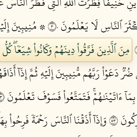
ينِ حَنِيفٗاۚ فِطۡرَتَ ٱللَّهِ ٱلَّتِي فَطَرَ ٱلنَّاسَ عَلَي
كۡثَرَ ٱلنَّاسِ لَا يَعۡلَمُونَ ٣٠
۞ مُنِيبِينَ إِلَيۡهِ
مِنَ ٱلَّذِينَ فَرَّقُواْ دِينَهُمۡ وَكَانُواْ شِيَعٗاۖ كُلُّ
رّٞ دَعَوۡاْ رَبَّهُم مُّنِيبِينَ إِلَيۡهِ ثُمَّ إِذَآ أَذَاقَه
بِمَآ ءَاتَيۡنَٰهُمۡۚ فَتَمَتَّعُواْ فَسَوۡفَ تَعۡلَمُونَ ٣٤
كُونَ ٣٥
وَإِذَآ أَذَقۡنَا ٱلنَّاسَ رَحۡمَةٗ فَرِحُواْ بِه