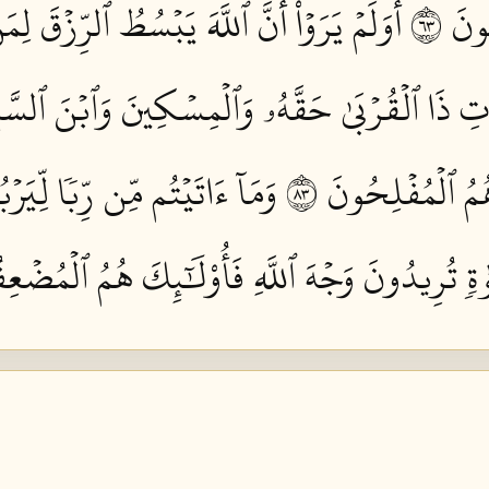
نَ ٣٦
أَوَلَمۡ يَرَوۡاْ أَنَّ ٱللَّهَ يَبۡسُطُ ٱلرِّزۡقَ لِم
اتِ ذَا ٱلۡقُرۡبَىٰ حَقَّهُۥ وَٱلۡمِسۡكِينَ وَٱبۡنَ ٱلسَّبِ
ُمُ ٱلۡمُفۡلِحُونَ ٣٨
وَمَآ ءَاتَيۡتُم مِّن رِّبٗا لِّيَرۡبُ
وٰةٖ تُرِيدُونَ وَجۡهَ ٱللَّهِ فَأُوْلَٰٓئِكَ هُمُ ٱلۡمُضۡعِفُ