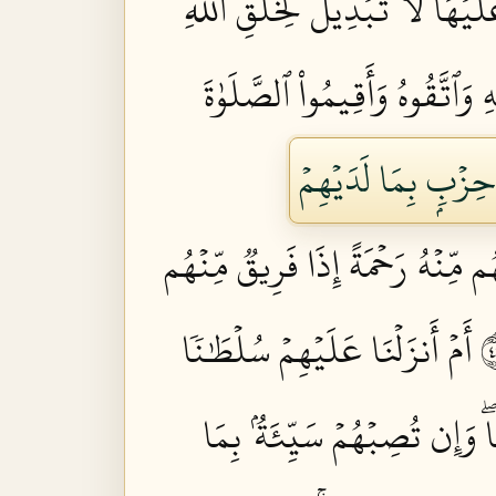
ۡهَاۚ لَا تَبۡدِيلَ لِخَلۡقِ ٱللَّهِۚ
 وَٱتَّقُوهُ وَأَقِيمُواْ ٱلصَّلَوٰةَ
 حِزۡبِۭ بِمَا لَدَيۡهِمۡ
ُم مِّنۡهُ رَحۡمَةً إِذَا فَرِيقٞ مِّنۡهُم
أَمۡ أَنزَلۡنَا عَلَيۡهِمۡ سُلۡطَٰنٗا
َاۖ وَإِن تُصِبۡهُمۡ سَيِّئَةُۢ بِمَا