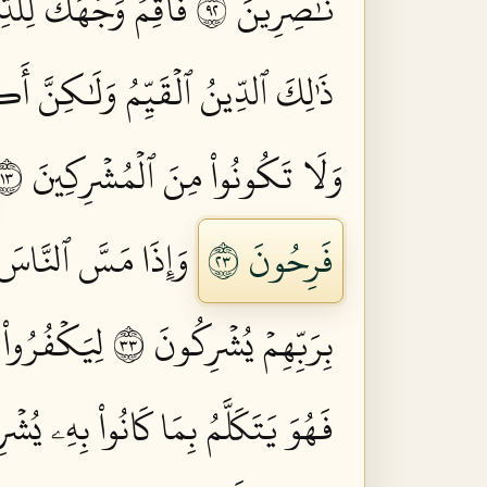
نَّٰصِرِينَ ٢٩
فَأَقِمۡ وَجۡهَكَ لِلدِّ
ذَٰلِكَ ٱلدِّينُ ٱلۡقَيِّمُ وَلَٰكِنَّ أَ
وَلَا تَكُونُواْ مِنَ ٱلۡمُشۡرِكِينَ ٣١
فَرِحُونَ ٣٢
وَإِذَا مَسَّ ٱلنَّاسَ ضُ
بِرَبِّهِمۡ يُشۡرِكُونَ ٣٣
لِيَكۡفُرُواْ 
فَهُوَ يَتَكَلَّمُ بِمَا كَانُواْ بِهِۦ يُشۡرِ