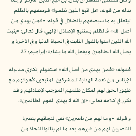
و كان مقتضى الظاهر أن يقال: بل اتبع الذين أشركوا و إنما
بدله من قوله: «بل اتبع الذين ظلموا» فوصفهم بالظلم
ليتعلل به ما سيصفهم بالضلال في قوله: «فمن يهدي من
أضل الله» فالظلم يستتبع الإضلال الإلهي، قال تعالى: «يثبت
الله الذين آمنوا بالقول الثابت في الحياة الدنيا و في الآخرة و
يضل الله الظالمين و يفعل الله ما يشاء»: إبراهيم: 27.
فقوله: «فمن يهدي من أضل الله» استفهام إنكاري مدلوله
الإيئاس من نعمة الهداية للمشركين المتبعين لأهوائهم مع
ظهور الحق لهم لمكان ظلمهم الموجب لإضلالهم و قد
تكرر في كلامه تعالى: «إن الله لا يهدي القوم الظالمين».
و قوله: «و ما لهم من ناصرين» نفي لنجاتهم بنصرة
الناصرين لهم من غيرهم بعد ما لم ينالوا النجاة من