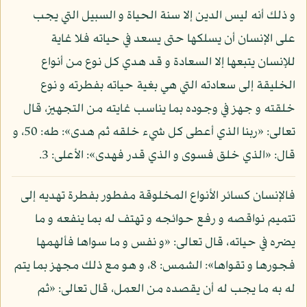
و ذلك أنه ليس الدين إلا سنة الحياة و السبيل التي يجب
على الإنسان أن يسلكها حتى يسعد في حياته فلا غاية
للإنسان يتبعها إلا السعادة و قد هدي كل نوع من أنواع
الخليقة إلى سعادته التي هي بغية حياته بفطرته و نوع
خلقته و جهز في وجوده بما يناسب غايته من التجهيز، قال
تعالى: «ربنا الذي أعطى كل شيء خلقه ثم هدى»: طه: 50، و
قال: «الذي خلق فسوى و الذي قدر فهدى»: الأعلى: 3.
فالإنسان كسائر الأنواع المخلوقة مفطور بفطرة تهديه إلى
تتميم نواقصه و رفع حوائجه و تهتف له بما ينفعه و ما
يضره في حياته، قال تعالى: «و نفس و ما سواها فألهمها
فجورها و تقواها»: الشمس: 8، و هو مع ذلك مجهز بما يتم
له به ما يجب له أن يقصده من العمل، قال تعالى: «ثم