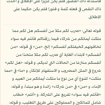
فاستذله ذاك القصور فلم يكن عزيزا على الإطلاق و أحدث
ذاك النقص في فعله ثلمة و فتورا فلم يكن حكيما على
الإطلاق.
قوله تعالى: «ضرب لكم مثلا من أنفسكم هل لكم مما
ملكت أيمانكم من شركاء فيما رزقناكم فأنتم فيه سواء
تخافونهم كخيفتكم أنفسكم» إلخ، «من» في قوله: «من
أنفسكم» لابتداء الغاية أي ضرب لكم مثلا متخذا من
أنفسكم منتزعا من الحالات التي لديكم، و قوله: «هل لكم»
شروع في المثل المضروب و الاستفهام للإنكار، و «ما» في «مما
ملكت» للنوع أي من نوع ما ملكت أيمانكم من العبيد و
الإماء، و «من» في «من شركاء» زائدة و هو مبتدأ، و قوله:
«فأنتم فيه سواء» تفريع على الشركة، و «أنتم» خطاب
شامل للمالكين و المملوكين على طريق التغليب، و قوله: