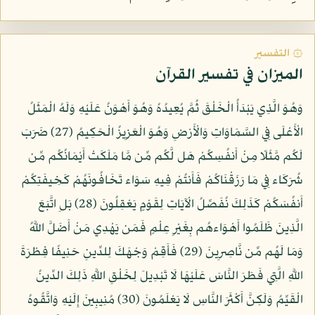
۞ التفسير
الميزان في تفسير القرآن
وَهُوَ الَّذِي يَبْدَأُ الْخَلْقَ ثُمَّ يُعِيدُهُ وَهُوَ أَهْوَنُ عَلَيْهِ وَلَهُ الْمَثَلُ
الْأَعْلَى فِي السَّمَاوَاتِ وَالْأَرْضِ وَهُوَ الْعَزِيزُ الْحَكِيمُ (27) ضَرَبَ
لَكُم مَّثَلًا مِنْ أَنفُسِكُمْ هَل لَّكُم مِّن مَّا مَلَكَتْ أَيْمَانُكُم مِّن
شُرَكَاء فِي مَا رَزَقْنَاكُمْ فَأَنتُمْ فِيهِ سَوَاء تَخَافُونَهُمْ كَخِيفَتِكُمْ
أَنفُسَكُمْ كَذَلِكَ نُفَصِّلُ الْآيَاتِ لِقَوْمٍ يَعْقِلُونَ (28) بَلِ اتَّبَعَ
الَّذِينَ ظَلَمُوا أَهْوَاءهُم بِغَيْرِ عِلْمٍ فَمَن يَهْدِي مَنْ أَضَلَّ اللَّهُ
وَمَا لَهُم مِّن نَّاصِرِينَ (29) فَأَقِمْ وَجْهَكَ لِلدِّينِ حَنِيفًا فِطْرَةَ
اللَّهِ الَّتِي فَطَرَ النَّاسَ عَلَيْهَا لَا تَبْدِيلَ لِخَلْقِ اللَّهِ ذَلِكَ الدِّينُ
الْقَيِّمُ وَلَكِنَّ أَكْثَرَ النَّاسِ لَا يَعْلَمُونَ (30) مُنِيبِينَ إِلَيْهِ وَاتَّقُوهُ