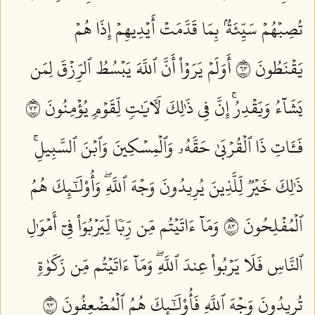
تُصِبۡهُمۡ سَيِّئَةُۢ بِمَا قَدَّمَتۡ أَيۡدِيهِمۡ إِذَا هُمۡ
يَقۡنَطُونَ ٣٦
أَوَلَمۡ يَرَوۡاْ أَنَّ ٱللَّهَ يَبۡسُطُ ٱلرِّزۡقَ لِمَن
يَشَآءُ وَيَقۡدِرُۚ إِنَّ فِي ذَٰلِكَ لَأٓيَٰتٖ لِّقَوۡمٖ يُؤۡمِنُونَ ٣٧
فَـَٔاتِ ذَا ٱلۡقُرۡبَىٰ حَقَّهُۥ وَٱلۡمِسۡكِينَ وَٱبۡنَ ٱلسَّبِيلِۚ
ذَٰلِكَ خَيۡرٞ لِّلَّذِينَ يُرِيدُونَ وَجۡهَ ٱللَّهِۖ وَأُوْلَٰٓئِكَ هُمُ
ٱلۡمُفۡلِحُونَ ٣٨
وَمَآ ءَاتَيۡتُم مِّن رِّبٗا لِّيَرۡبُوَاْ فِيٓ أَمۡوَٰلِ
ٱلنَّاسِ فَلَا يَرۡبُواْ عِندَ ٱللَّهِۖ وَمَآ ءَاتَيۡتُم مِّن زَكَوٰةٖ
تُرِيدُونَ وَجۡهَ ٱللَّهِ فَأُوْلَٰٓئِكَ هُمُ ٱلۡمُضۡعِفُونَ ٣٩