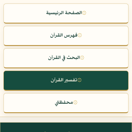
۞
الصفحة الرئيسية
۞
فهرس القرآن
۞
البحث في القرآن
۞
تفسير القرآن
۞
محفظتي