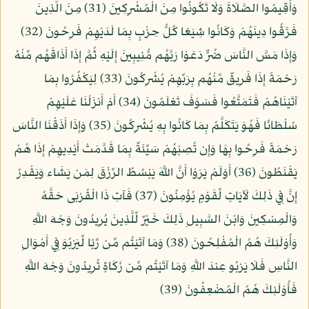
وَأَقِيمُوا الصَّلَاةَ وَلَا تَكُونُوا مِنَ الْمُشْرِكِينَ (31) مِنَ الَّذِينَ
فَرَّقُوا دِينَهُمْ وَكَانُوا شِيَعًا كُلُّ حِزْبٍ بِمَا لَدَيْهِمْ فَرِحُونَ (32)
وَإِذَا مَسَّ النَّاسَ ضُرٌّ دَعَوْا رَبَّهُم مُّنِيبِينَ إِلَيْهِ ثُمَّ إِذَا أَذَاقَهُم مِّنْهُ
رَحْمَةً إِذَا فَرِيقٌ مِّنْهُم بِرَبِّهِمْ يُشْرِكُونَ (33) لِيَكْفُرُوا بِمَا
آتَيْنَاهُمْ فَتَمَتَّعُوا فَسَوْفَ تَعْلَمُونَ (34) أَمْ أَنزَلْنَا عَلَيْهِمْ
سُلْطَانًا فَهُوَ يَتَكَلَّمُ بِمَا كَانُوا بِهِ يُشْرِكُونَ (35) وَإِذَا أَذَقْنَا النَّاسَ
رَحْمَةً فَرِحُوا بِهَا وَإِن تُصِبْهُمْ سَيِّئَةٌ بِمَا قَدَّمَتْ أَيْدِيهِمْ إِذَا هُمْ
يَقْنَطُونَ (36) أَوَلَمْ يَرَوْا أَنَّ اللَّهَ يَبْسُطُ الرِّزْقَ لِمَن يَشَاء وَيَقْدِرُ
إِنَّ فِي ذَلِكَ لَآيَاتٍ لِّقَوْمٍ يُؤْمِنُونَ (37) فَآتِ ذَا الْقُرْبَى حَقَّهُ
وَالْمِسْكِينَ وَابْنَ السَّبِيلِ ذَلِكَ خَيْرٌ لِّلَّذِينَ يُرِيدُونَ وَجْهَ اللَّهِ
وَأُوْلَئِكَ هُمُ الْمُفْلِحُونَ (38) وَمَا آتَيْتُم مِّن رِّبًا لِّيَرْبُوَ فِي أَمْوَالِ
النَّاسِ فَلَا يَرْبُو عِندَ اللَّهِ وَمَا آتَيْتُم مِّن زَكَاةٍ تُرِيدُونَ وَجْهَ اللَّهِ
فَأُوْلَئِكَ هُمُ الْمُضْعِفُونَ (39)