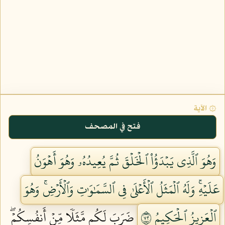
۞ الآية
فتح في المصحف
وَهُوَ ٱلَّذِي يَبۡدَؤُاْ ٱلۡخَلۡقَ ثُمَّ يُعِيدُهُۥ وَهُوَ أَهۡوَنُ
عَلَيۡهِۚ وَلَهُ ٱلۡمَثَلُ ٱلۡأَعۡلَىٰ فِي ٱلسَّمَٰوَٰتِ وَٱلۡأَرۡضِۚ وَهُوَ
ٱلۡعَزِيزُ ٱلۡحَكِيمُ ٢٧
ضَرَبَ لَكُم مَّثَلٗا مِّنۡ أَنفُسِكُمۡۖ