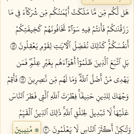
هَل لَّكُم مِّن مَّا مَلَكَتۡ أَيۡمَٰنُكُم مِّن شُرَكَآءَ فِي مَا
رَزَقۡنَٰكُمۡ فَأَنتُمۡ فِيهِ سَوَآءٞ تَخَافُونَهُمۡ كَخِيفَتِكُمۡ
أَنفُسَكُمۡۚ كَذَٰلِكَ نُفَصِّلُ ٱلۡأٓيَٰتِ لِقَوۡمٖ يَعۡقِلُونَ ٢٨
بَلِ ٱتَّبَعَ ٱلَّذِينَ ظَلَمُوٓاْ أَهۡوَآءَهُم بِغَيۡرِ عِلۡمٖۖ فَمَن
يَهۡدِي مَنۡ أَضَلَّ ٱللَّهُۖ وَمَا لَهُم مِّن نَّٰصِرِينَ ٢٩
فَأَقِمۡ
وَجۡهَكَ لِلدِّينِ حَنِيفٗاۚ فِطۡرَتَ ٱللَّهِ ٱلَّتِي فَطَرَ ٱلنَّاسَ
عَلَيۡهَاۚ لَا تَبۡدِيلَ لِخَلۡقِ ٱللَّهِۚ ذَٰلِكَ ٱلدِّينُ ٱلۡقَيِّمُ
وَلَٰكِنَّ أَكۡثَرَ ٱلنَّاسِ لَا يَعۡلَمُونَ ٣٠
۞ مُنِيبِينَ