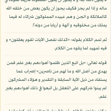
لا يكون ذلك أبدا و لا يجوز أن يكون المملوك شريكا لمولاه في
ماله و إذا لم يجز فكيف يجوز أن يكون بعض من خلقه الله
كالملائكة و الجن و هم عبيده المملوكون شركاء له فيما
يملك من مخلوقيه و آلهة و أربابا من دونه؟.
ثم تمم الكلام بقوله: «كذلك نفصل الآيات لقوم يعقلون» و
فيه تمهيد لما يتلوه من الكلام.
قوله تعالى: «بل اتبع الذين ظلموا أهواءهم بغير علم فمن
يهدي من أضل الله و ما لهم من ناصرين» إضراب عما
يستفاد من ذيل الآية السابقة و التقدير و هؤلاء المشركون
لم يبنوا شركهم على التعقل بل اتبعوا في ذلك أهواءهم بغير
علم.