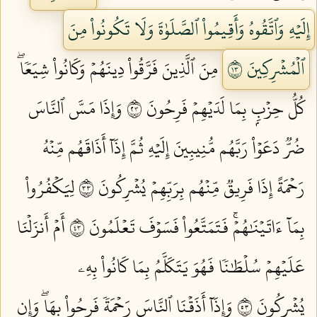
إِلَيۡهِ وَٱتَّقُوهُ وَأَقِيمُواْ ٱلصَّلَوٰةَ وَلَا تَكُونُواْ مِنَ
ٱلۡمُشۡرِكِينَ ٣١
مِنَ ٱلَّذِينَ فَرَّقُواْ دِينَهُمۡ وَكَانُواْ شِيَعٗاۖ
كُلُّ حِزۡبِۭ بِمَا لَدَيۡهِمۡ فَرِحُونَ ٣٢
وَإِذَا مَسَّ ٱلنَّاسَ
ضُرّٞ دَعَوۡاْ رَبَّهُم مُّنِيبِينَ إِلَيۡهِ ثُمَّ إِذَآ أَذَاقَهُم مِّنۡهُ
رَحۡمَةً إِذَا فَرِيقٞ مِّنۡهُم بِرَبِّهِمۡ يُشۡرِكُونَ ٣٣
لِيَكۡفُرُواْ
بِمَآ ءَاتَيۡنَٰهُمۡۚ فَتَمَتَّعُواْ فَسَوۡفَ تَعۡلَمُونَ ٣٤
أَمۡ أَنزَلۡنَا
عَلَيۡهِمۡ سُلۡطَٰنٗا فَهُوَ يَتَكَلَّمُ بِمَا كَانُواْ بِهِۦ
يُشۡرِكُونَ ٣٥
وَإِذَآ أَذَقۡنَا ٱلنَّاسَ رَحۡمَةٗ فَرِحُواْ بِهَاۖ وَإِن