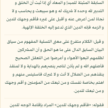
السابقة المثبتة للمبدإ و المعاد أي إذا ثبت أن الخلق و
التدبير لله وحده لا شريك له و هو سيبعث و يحاسب و لا
نجاة لمن أعرض عنه و أقبل على غيره فأقم وجهك للدين
و الزمه فإنه الدين الذي تدعو إليه الخلقة الإلهية.
و قيل: الكلام متفرع على معنى التسلية المفهوم من سياق
البيان السابق الدال على ما هو الحق و أن المشركين
لظلمهم اتبعوا الأهواء و أعرضوا عن التعقل الصحيح
فأضلهم الله و لم يأذن لناصر ينصرهم بالهداية و لا لمنقذ
ينقذهم من الضلال لا أنت و لا غيرك فاستيئس منهم و
اهتم بخاصة نفسك و من تبعك من المؤمنين و أقم وجهك
و من تبعك للدين.
فقوله: «فأقم وجهك للدين» المراد بإقامة الوجه للدين