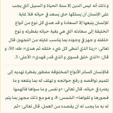
و ذلك أنه ليس الدين إلا سنة الحياة و السبيل التي يجب
على الإنسان أن يسلكها حتى يسعد في حياته فلا غاية
للإنسان يتبعها إلا السعادة و قد هدي كل نوع من أنواع
الخليقة إلى سعادته التي هي بغية حياته بفطرته و نوع
خلقته و جهز في وجوده بما يناسب غايته من التجهيز، قال
تعالى: «ربنا الذي أعطى كل شيء خلقه ثم هدى»: طه: 50، و
قال: «الذي خلق فسوى و الذي قدر فهدى»: الأعلى: 3.
فالإنسان كسائر الأنواع المخلوقة مفطور بفطرة تهديه إلى
تتميم نواقصه و رفع حوائجه و تهتف له بما ينفعه و ما
يضره في حياته، قال تعالى: «و نفس و ما سواها فألهمها
فجورها و تقواها»: الشمس: 8، و هو مع ذلك مجهز بما يتم
له به ما يجب له أن يقصده من العمل، قال تعالى: «ثم