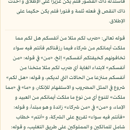
فاستذله ذاك القصور فلم يكن عزيزا على الإطلاق و أحدث
ذاك النقص في فعله ثلمة و فتورا فلم يكن حكيما على
الإطلاق.
قوله تعالى: «ضرب لكم مثلا من أنفسكم هل لكم مما
ملكت أيمانكم من شركاء فيما رزقناكم فأنتم فيه سواء
تخافونهم كخيفتكم أنفسكم» إلخ، «من» في قوله: «من
أنفسكم» لابتداء الغاية أي ضرب لكم مثلا متخذا من
أنفسكم منتزعا من الحالات التي لديكم، و قوله: «هل لكم»
شروع في المثل المضروب و الاستفهام للإنكار، و «ما» في «مما
ملكت» للنوع أي من نوع ما ملكت أيمانكم من العبيد و
الإماء، و «من» في «من شركاء» زائدة و هو مبتدأ، و قوله:
«فأنتم فيه سواء» تفريع على الشركة، و «أنتم» خطاب
شامل للمالكين و المملوكين على طريق التغليب، و قوله: