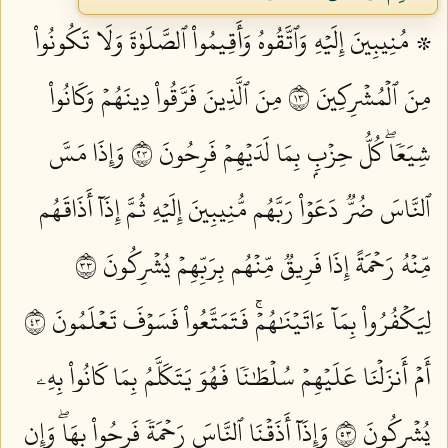
۞ مُنِيبِينَ إِلَيۡهِ وَٱتَّقُوهُ وَأَقِيمُواْ ٱلصَّلَوٰةَ وَلَا تَكُونُواْ
مِنَ ٱلۡمُشۡرِكِينَ ٣١
مِنَ ٱلَّذِينَ فَرَّقُواْ دِينَهُمۡ وَكَانُواْ
شِيَعٗاۖ كُلُّ حِزۡبِۭ بِمَا لَدَيۡهِمۡ فَرِحُونَ ٣٢
وَإِذَا مَسَّ
ٱلنَّاسَ ضُرّٞ دَعَوۡاْ رَبَّهُم مُّنِيبِينَ إِلَيۡهِ ثُمَّ إِذَآ أَذَاقَهُم
مِّنۡهُ رَحۡمَةً إِذَا فَرِيقٞ مِّنۡهُم بِرَبِّهِمۡ يُشۡرِكُونَ ٣٣
لِيَكۡفُرُواْ بِمَآ ءَاتَيۡنَٰهُمۡۚ فَتَمَتَّعُواْ فَسَوۡفَ تَعۡلَمُونَ ٣٤
أَمۡ أَنزَلۡنَا عَلَيۡهِمۡ سُلۡطَٰنٗا فَهُوَ يَتَكَلَّمُ بِمَا كَانُواْ بِهِۦ
يُشۡرِكُونَ ٣٥
وَإِذَآ أَذَقۡنَا ٱلنَّاسَ رَحۡمَةٗ فَرِحُواْ بِهَاۖ وَإِن