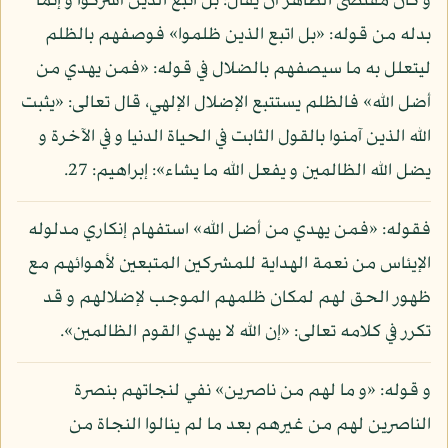
و كان مقتضى الظاهر أن يقال: بل اتبع الذين أشركوا و إنما
بدله من قوله: «بل اتبع الذين ظلموا» فوصفهم بالظلم
ليتعلل به ما سيصفهم بالضلال في قوله: «فمن يهدي من
أضل الله» فالظلم يستتبع الإضلال الإلهي، قال تعالى: «يثبت
الله الذين آمنوا بالقول الثابت في الحياة الدنيا و في الآخرة و
يضل الله الظالمين و يفعل الله ما يشاء»: إبراهيم: 27.
فقوله: «فمن يهدي من أضل الله» استفهام إنكاري مدلوله
الإيئاس من نعمة الهداية للمشركين المتبعين لأهوائهم مع
ظهور الحق لهم لمكان ظلمهم الموجب لإضلالهم و قد
تكرر في كلامه تعالى: «إن الله لا يهدي القوم الظالمين».
و قوله: «و ما لهم من ناصرين» نفي لنجاتهم بنصرة
الناصرين لهم من غيرهم بعد ما لم ينالوا النجاة من