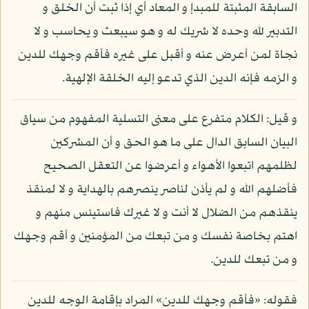
السابقة المثبتة للمبدإ و المعاد أي إذا ثبت أن الخلق و
التدبير لله وحده لا شريك له و هو سيبعث و يحاسب و لا
نجاة لمن أعرض عنه و أقبل على غيره فأقم وجهك للدين
و الزمه فإنه الدين الذي تدعو إليه الخلقة الإلهية.
و قيل: الكلام متفرع على معنى التسلية المفهوم من سياق
البيان السابق الدال على ما هو الحق و أن المشركين
لظلمهم اتبعوا الأهواء و أعرضوا عن التعقل الصحيح
فأضلهم الله و لم يأذن لناصر ينصرهم بالهداية و لا لمنقذ
ينقذهم من الضلال لا أنت و لا غيرك فاستيئس منهم و
اهتم بخاصة نفسك و من تبعك من المؤمنين و أقم وجهك
و من تبعك للدين.
فقوله: «فأقم وجهك للدين» المراد بإقامة الوجه للدين