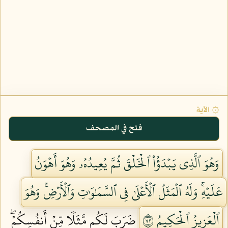
۞ الآية
فتح في المصحف
وَهُوَ ٱلَّذِي يَبۡدَؤُاْ ٱلۡخَلۡقَ ثُمَّ يُعِيدُهُۥ وَهُوَ أَهۡوَنُ
عَلَيۡهِۚ وَلَهُ ٱلۡمَثَلُ ٱلۡأَعۡلَىٰ فِي ٱلسَّمَٰوَٰتِ وَٱلۡأَرۡضِۚ وَهُوَ
ٱلۡعَزِيزُ ٱلۡحَكِيمُ ٢٧
ضَرَبَ لَكُم مَّثَلٗا مِّنۡ أَنفُسِكُمۡۖ