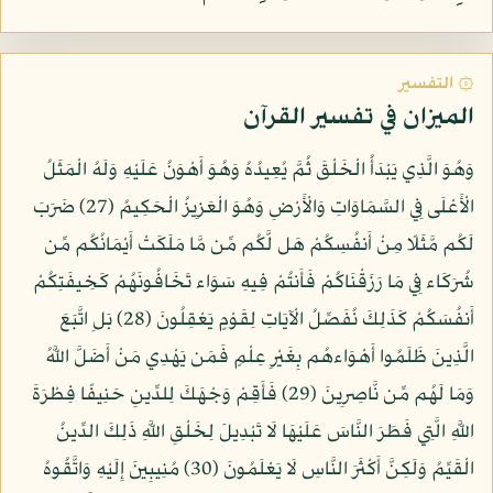
۞ التفسير
الميزان في تفسير القرآن
وَهُوَ الَّذِي يَبْدَأُ الْخَلْقَ ثُمَّ يُعِيدُهُ وَهُوَ أَهْوَنُ عَلَيْهِ وَلَهُ الْمَثَلُ
الْأَعْلَى فِي السَّمَاوَاتِ وَالْأَرْضِ وَهُوَ الْعَزِيزُ الْحَكِيمُ (27) ضَرَبَ
لَكُم مَّثَلًا مِنْ أَنفُسِكُمْ هَل لَّكُم مِّن مَّا مَلَكَتْ أَيْمَانُكُم مِّن
شُرَكَاء فِي مَا رَزَقْنَاكُمْ فَأَنتُمْ فِيهِ سَوَاء تَخَافُونَهُمْ كَخِيفَتِكُمْ
أَنفُسَكُمْ كَذَلِكَ نُفَصِّلُ الْآيَاتِ لِقَوْمٍ يَعْقِلُونَ (28) بَلِ اتَّبَعَ
الَّذِينَ ظَلَمُوا أَهْوَاءهُم بِغَيْرِ عِلْمٍ فَمَن يَهْدِي مَنْ أَضَلَّ اللَّهُ
وَمَا لَهُم مِّن نَّاصِرِينَ (29) فَأَقِمْ وَجْهَكَ لِلدِّينِ حَنِيفًا فِطْرَةَ
اللَّهِ الَّتِي فَطَرَ النَّاسَ عَلَيْهَا لَا تَبْدِيلَ لِخَلْقِ اللَّهِ ذَلِكَ الدِّينُ
الْقَيِّمُ وَلَكِنَّ أَكْثَرَ النَّاسِ لَا يَعْلَمُونَ (30) مُنِيبِينَ إِلَيْهِ وَاتَّقُوهُ