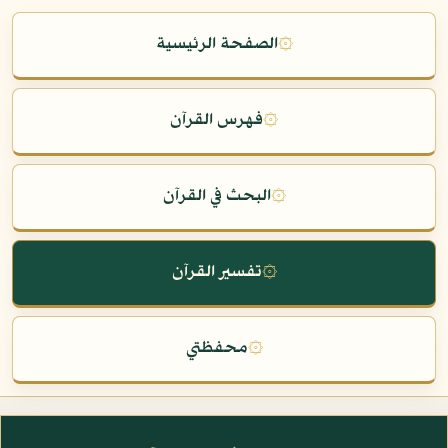
۞
الصفحة الرئيسية
۞
فهرس القرآن
۞
البحث في القرآن
۞
تفسير القرآن
۞
محفظتي