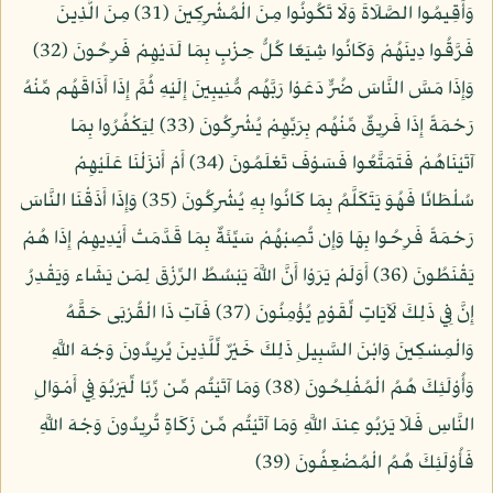
وَأَقِيمُوا الصَّلَاةَ وَلَا تَكُونُوا مِنَ الْمُشْرِكِينَ (31) مِنَ الَّذِينَ
فَرَّقُوا دِينَهُمْ وَكَانُوا شِيَعًا كُلُّ حِزْبٍ بِمَا لَدَيْهِمْ فَرِحُونَ (32)
وَإِذَا مَسَّ النَّاسَ ضُرٌّ دَعَوْا رَبَّهُم مُّنِيبِينَ إِلَيْهِ ثُمَّ إِذَا أَذَاقَهُم مِّنْهُ
رَحْمَةً إِذَا فَرِيقٌ مِّنْهُم بِرَبِّهِمْ يُشْرِكُونَ (33) لِيَكْفُرُوا بِمَا
آتَيْنَاهُمْ فَتَمَتَّعُوا فَسَوْفَ تَعْلَمُونَ (34) أَمْ أَنزَلْنَا عَلَيْهِمْ
سُلْطَانًا فَهُوَ يَتَكَلَّمُ بِمَا كَانُوا بِهِ يُشْرِكُونَ (35) وَإِذَا أَذَقْنَا النَّاسَ
رَحْمَةً فَرِحُوا بِهَا وَإِن تُصِبْهُمْ سَيِّئَةٌ بِمَا قَدَّمَتْ أَيْدِيهِمْ إِذَا هُمْ
يَقْنَطُونَ (36) أَوَلَمْ يَرَوْا أَنَّ اللَّهَ يَبْسُطُ الرِّزْقَ لِمَن يَشَاء وَيَقْدِرُ
إِنَّ فِي ذَلِكَ لَآيَاتٍ لِّقَوْمٍ يُؤْمِنُونَ (37) فَآتِ ذَا الْقُرْبَى حَقَّهُ
وَالْمِسْكِينَ وَابْنَ السَّبِيلِ ذَلِكَ خَيْرٌ لِّلَّذِينَ يُرِيدُونَ وَجْهَ اللَّهِ
وَأُوْلَئِكَ هُمُ الْمُفْلِحُونَ (38) وَمَا آتَيْتُم مِّن رِّبًا لِّيَرْبُوَ فِي أَمْوَالِ
النَّاسِ فَلَا يَرْبُو عِندَ اللَّهِ وَمَا آتَيْتُم مِّن زَكَاةٍ تُرِيدُونَ وَجْهَ اللَّهِ
فَأُوْلَئِكَ هُمُ الْمُضْعِفُونَ (39)