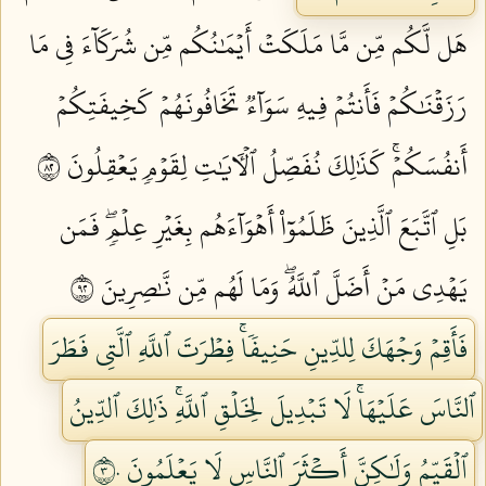
هَل لَّكُم مِّن مَّا مَلَكَتۡ أَيۡمَٰنُكُم مِّن شُرَكَآءَ فِي مَا
رَزَقۡنَٰكُمۡ فَأَنتُمۡ فِيهِ سَوَآءٞ تَخَافُونَهُمۡ كَخِيفَتِكُمۡ
أَنفُسَكُمۡۚ كَذَٰلِكَ نُفَصِّلُ ٱلۡأٓيَٰتِ لِقَوۡمٖ يَعۡقِلُونَ ٢٨
بَلِ ٱتَّبَعَ ٱلَّذِينَ ظَلَمُوٓاْ أَهۡوَآءَهُم بِغَيۡرِ عِلۡمٖۖ فَمَن
يَهۡدِي مَنۡ أَضَلَّ ٱللَّهُۖ وَمَا لَهُم مِّن نَّٰصِرِينَ ٢٩
فَأَقِمۡ وَجۡهَكَ لِلدِّينِ حَنِيفٗاۚ فِطۡرَتَ ٱللَّهِ ٱلَّتِي فَطَرَ
ٱلنَّاسَ عَلَيۡهَاۚ لَا تَبۡدِيلَ لِخَلۡقِ ٱللَّهِۚ ذَٰلِكَ ٱلدِّينُ
ٱلۡقَيِّمُ وَلَٰكِنَّ أَكۡثَرَ ٱلنَّاسِ لَا يَعۡلَمُونَ ٣٠