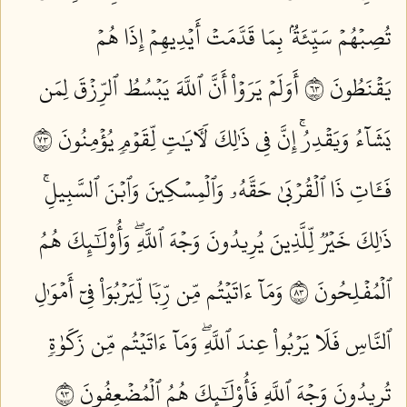
تُصِبۡهُمۡ سَيِّئَةُۢ بِمَا قَدَّمَتۡ أَيۡدِيهِمۡ إِذَا هُمۡ
يَقۡنَطُونَ ٣٦
أَوَلَمۡ يَرَوۡاْ أَنَّ ٱللَّهَ يَبۡسُطُ ٱلرِّزۡقَ لِمَن
يَشَآءُ وَيَقۡدِرُۚ إِنَّ فِي ذَٰلِكَ لَأٓيَٰتٖ لِّقَوۡمٖ يُؤۡمِنُونَ ٣٧
فَـَٔاتِ ذَا ٱلۡقُرۡبَىٰ حَقَّهُۥ وَٱلۡمِسۡكِينَ وَٱبۡنَ ٱلسَّبِيلِۚ
ذَٰلِكَ خَيۡرٞ لِّلَّذِينَ يُرِيدُونَ وَجۡهَ ٱللَّهِۖ وَأُوْلَٰٓئِكَ هُمُ
ٱلۡمُفۡلِحُونَ ٣٨
وَمَآ ءَاتَيۡتُم مِّن رِّبٗا لِّيَرۡبُوَاْ فِيٓ أَمۡوَٰلِ
ٱلنَّاسِ فَلَا يَرۡبُواْ عِندَ ٱللَّهِۖ وَمَآ ءَاتَيۡتُم مِّن زَكَوٰةٖ
تُرِيدُونَ وَجۡهَ ٱللَّهِ فَأُوْلَٰٓئِكَ هُمُ ٱلۡمُضۡعِفُونَ ٣٩