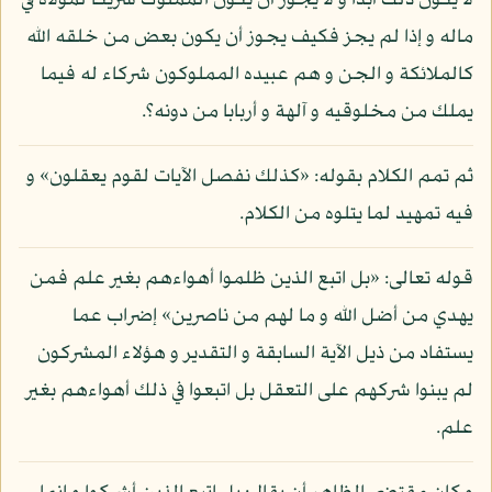
لا يكون ذلك أبدا و لا يجوز أن يكون المملوك شريكا لمولاه في
ماله و إذا لم يجز فكيف يجوز أن يكون بعض من خلقه الله
كالملائكة و الجن و هم عبيده المملوكون شركاء له فيما
يملك من مخلوقيه و آلهة و أربابا من دونه؟.
ثم تمم الكلام بقوله: «كذلك نفصل الآيات لقوم يعقلون» و
فيه تمهيد لما يتلوه من الكلام.
قوله تعالى: «بل اتبع الذين ظلموا أهواءهم بغير علم فمن
يهدي من أضل الله و ما لهم من ناصرين» إضراب عما
يستفاد من ذيل الآية السابقة و التقدير و هؤلاء المشركون
لم يبنوا شركهم على التعقل بل اتبعوا في ذلك أهواءهم بغير
علم.