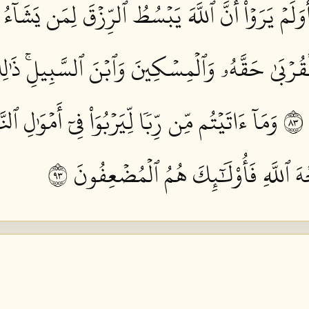
َوَلَمۡ يَرَوۡاْ أَنَّ ٱللَّهَ يَبۡسُطُ ٱلرِّزۡقَ لِمَن يَشَآءُ
ۡقُرۡبَىٰ حَقَّهُۥ وَٱلۡمِسۡكِينَ وَٱبۡنَ ٱلسَّبِيلِۚ ذَٰلِ
٣
وَمَآ ءَاتَيۡتُم مِّن رِّبٗا لِّيَرۡبُوَاْ فِيٓ أَمۡوَٰلِ ٱل
 ٱللَّهِ فَأُوْلَٰٓئِكَ هُمُ ٱلۡمُضۡعِفُونَ ٣٩