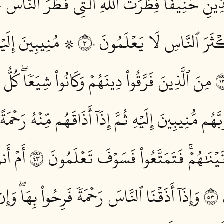
ِّينِ حَنِيفٗاۚ فِطۡرَتَ ٱللَّهِ ٱلَّتِي فَطَرَ ٱلنَّاسَ عَل
كۡثَرَ ٱلنَّاسِ لَا يَعۡلَمُونَ ٣٠
۞ مُنِيبِينَ إِلَيۡهِ
مِنَ ٱلَّذِينَ فَرَّقُواْ دِينَهُمۡ وَكَانُواْ شِيَعٗاۖ كُلُّ
م مُّنِيبِينَ إِلَيۡهِ ثُمَّ إِذَآ أَذَاقَهُم مِّنۡهُ رَحۡمَةً 
َيۡنَٰهُمۡۚ فَتَمَتَّعُواْ فَسَوۡفَ تَعۡلَمُونَ ٣٤
أَمۡ أَن
٣
وَإِذَآ أَذَقۡنَا ٱلنَّاسَ رَحۡمَةٗ فَرِحُواْ بِهَاۖ وَ