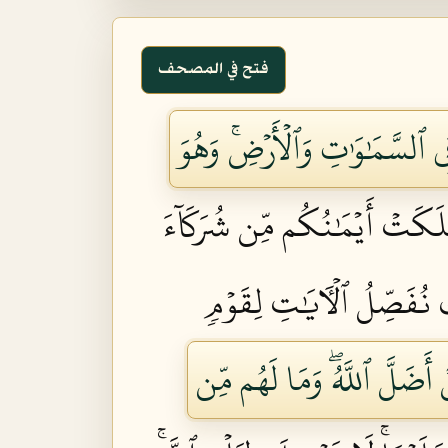
فتح في المصحف
 فِي ٱلسَّمَٰوَٰتِ وَٱلۡأَرۡضِۚ وَهُوَ
َكَتۡ أَيۡمَٰنُكُم مِّن شُرَكَآءَ
 نُفَصِّلُ ٱلۡأٓيَٰتِ لِقَوۡمٖ
 أَضَلَّ ٱللَّهُۖ وَمَا لَهُم مِّن