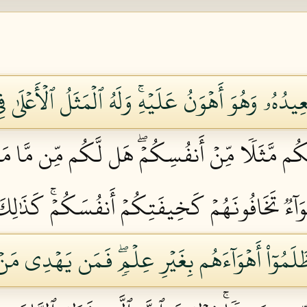
عِيدُهُۥ وَهُوَ أَهۡوَنُ عَلَيۡهِۚ وَلَهُ ٱلۡمَثَلُ ٱلۡأَعۡلَىٰ
م مَّثَلٗا مِّنۡ أَنفُسِكُمۡۖ هَل لَّكُم مِّن مَّا مَل
وَآءٞ تَخَافُونَهُمۡ كَخِيفَتِكُمۡ أَنفُسَكُمۡۚ كَذَٰلِكَ
ظَلَمُوٓاْ أَهۡوَآءَهُم بِغَيۡرِ عِلۡمٖۖ فَمَن يَهۡدِي مَنۡ