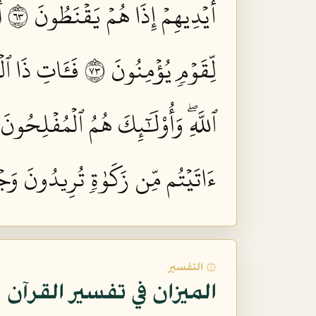
أَيۡدِيهِمۡ إِذَا هُمۡ يَقۡنَطُونَ ٣٦
أ
لِّقَوۡمٖ يُؤۡمِنُونَ ٣٧
فَـَٔاتِ ذَا ٱل
ٱللَّهِۖ وَأُوْلَٰٓئِكَ هُمُ ٱلۡمُفۡلِحُونَ ٨
ءَاتَيۡتُم مِّن زَكَوٰةٖ تُرِيدُونَ وَجۡهَ
۞ التفسير
الميزان في تفسير القرآن