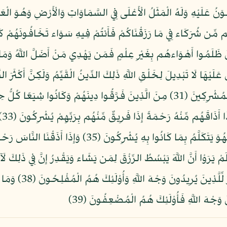
م مِّن شُرَكَاء فِي مَا رَزَقْنَاكُمْ فَأَنتُمْ فِيهِ سَوَاء تَخَافُونَهُمْ 
الن
تَعْلَمُونَ (34) أَمْ أَنزَلْنَا عَلَيْهِمْ سُلْطَانًا فَهُوَ يَتَكَلَّمُ
حَقَّهُ وَالْمِسْكِينَ وَ
َ وَجْهَ اللَّهِ فَأُوْلَئِكَ هُمُ الْمُضْعِفُونَ (39)