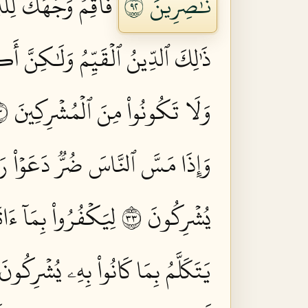
نَّٰصِرِينَ ٢٩
فَأَقِمۡ وَجۡهَكَ لِلد
ذَٰلِكَ ٱلدِّينُ ٱلۡقَيِّمُ وَلَٰكِنَّ أَ
وَلَا تَكُونُواْ مِنَ ٱلۡمُشۡرِكِينَ ٣١
وَإِذَا مَسَّ ٱلنَّاسَ ضُرّٞ دَعَوۡاْ رَبَّهُ
يُشۡرِكُونَ ٣٣
لِيَكۡفُرُواْ بِمَآ ءَات
يَتَكَلَّمُ بِمَا كَانُواْ بِهِۦ يُشۡرِكُونَ ٥