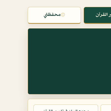
 القرآن
۞
محفظتي