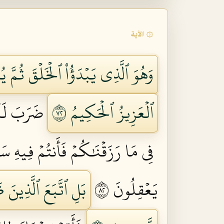
۞ الآية
وَهُوَ ٱلَّذِي يَبۡدَؤُاْ ٱلۡخَلۡقَ ثُمَّ يُ
ٱلۡعَزِيزُ ٱلۡحَكِيمُ ٢٧
ضَرَبَ لَكُ
فِي مَا رَزَقۡنَٰكُمۡ فَأَنتُمۡ فِيهِ سَ
يَعۡقِلُونَ ٢٨
بَلِ ٱتَّبَعَ ٱلَّذِينَ 