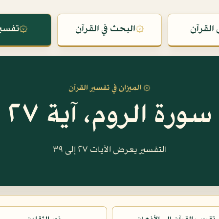
القرآن
۞
البحث في القرآن
۞
تفسير
۞ الميزان في تفسير القرآن
سورة الروم، آية ٢٧
التفسير يعرض الآيات ٢٧ إلى ٣٩