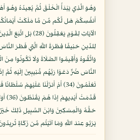
أَنفُسِكُمْ هَل لَّكُم مِّن مَّا مَلَكَتْ أَيْمَانُكُ
يَرْبُو عِندَ اللَّهِ وَمَا آتَيْتُم مِّن زَكَاةٍ تُرِيدُون