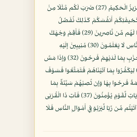
وَهُوَ الَّذِي يَبْدَأُ الْخَلْقَ ثُمَّ يُعِيدُهُ وَهُوَ أَهْوَنُ عَلَيْهِ وَلَهُ الْمَثَلُ الْأَعْلَى فِي السَّمَاوَاتِ وَالْأَرْضِ وَهُوَ الْعَزِيزُ الْحَكِيمُ (27) ضَرَبَ لَكُم مَّثَلًا مِنْ
كَخِيفَتِكُمْ أَنفُسَكُمْ كَذَلِكَ نُفَصِّلُ
الْآيَاتِ لِقَوْمٍ يَعْقِلُونَ (28) بَلِ اتَّبَعَ الَّذِينَ ظَلَمُوا أَهْوَاءهُم بِغَيْرِ عِلْمٍ فَمَن يَهْدِي مَنْ أَضَلَّ اللَّهُ وَمَا لَهُم مِّن نَّاصِرِينَ (29) فَأَقِمْ وَجْهَكَ
لِلدِّينِ حَنِيفًا فِطْرَةَ اللَّهِ الَّتِي فَطَرَ النَّاسَ عَلَيْهَا لَا تَبْدِيلَ لِخَلْقِ اللَّهِ ذَلِكَ الدِّينُ الْقَيِّمُ وَلَكِنَّ أَكْثَرَ النَّاسِ لَا يَعْلَمُونَ (30) مُنِيبِينَ إِلَيْهِ
وَاتَّقُوهُ وَأَقِيمُوا الصَّلَاةَ وَلَا تَكُونُوا مِنَ الْمُشْرِكِينَ (31) مِنَ الَّذِينَ فَرَّقُوا دِينَهُمْ وَكَانُوا شِيَعًا كُلُّ حِزْبٍ بِمَا لَدَيْهِمْ فَرِحُونَ (32) وَإِذَا مَسَّ
َّاسَ ضُرٌّ دَعَوْا رَبَّهُم مُّنِيبِينَ إِلَيْهِ ثُمَّ إِذَا أَذَاقَهُم مِّنْهُ رَحْمَةً إِذَا فَرِيقٌ مِّنْهُم بِرَبِّهِمْ يُشْرِكُونَ (33) لِيَكْفُرُوا بِمَا آتَيْنَاهُمْ فَتَمَتَّعُوا فَسَوْفَ
 بِمَا كَانُوا بِهِ يُشْرِكُونَ (35) وَإِذَا أَذَقْنَا النَّاسَ رَحْمَةً فَرِحُوا بِهَا وَإِن تُصِبْهُمْ سَيِّئَةٌ بِمَا
قَدَّمَتْ أَيْدِيهِمْ إِذَا هُمْ يَقْنَطُونَ (36) أَوَلَمْ يَرَوْا أَنَّ اللَّهَ يَبْسُطُ الرِّزْقَ لِمَن يَشَاء وَيَقْدِرُ إِنَّ فِي ذَلِكَ لَآيَاتٍ لِّقَوْمٍ يُؤْمِنُونَ (37) فَآتِ ذَا الْقُرْبَى
ابْنَ السَّبِيلِ ذَلِكَ خَيْرٌ لِّلَّذِينَ يُرِيدُونَ وَجْهَ اللَّهِ وَأُوْلَئِكَ هُمُ الْمُفْلِحُونَ (38) وَمَا آتَيْتُم مِّن رِّبًا لِّيَرْبُوَ فِي أَمْوَالِ النَّاسِ فَلَا