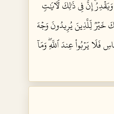
 وَيَقۡدِرُۚ إِنَّ فِي ذَٰلِكَ لَأٓيَٰتٖ
كَ خَيۡرٞ لِّلَّذِينَ يُرِيدُونَ وَجۡهَ
نَّاسِ فَلَا يَرۡبُواْ عِندَ ٱللَّهِۖ وَمَآ