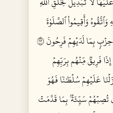
َيۡهَاۚ لَا تَبۡدِيلَ لِخَلۡقِ ٱللَّهِۚ
 وَٱتَّقُوهُ وَأَقِيمُواْ ٱلصَّلَوٰةَ
 حِزۡبِۭ بِمَا لَدَيۡهِمۡ فَرِحُونَ ٣٢
إِذَا فَرِيقٞ مِّنۡهُم بِرَبِّهِمۡ
زَلۡنَا عَلَيۡهِمۡ سُلۡطَٰنٗا فَهُوَ
إِن تُصِبۡهُمۡ سَيِّئَةُۢ بِمَا قَدَّمَتۡ