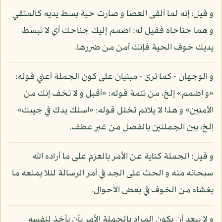
و قيل: إنه لما ألقى العصا و صارت حية بسط يديه كالمتقي
و هما جناحاه فقيل له: اضمم إليك جناحك أي لا تبسط
يديك خوف الحية فإنك آمن من ضررها.
و الوجهان - كما ترى - مبنيان على كون الجملة أعني قوله:
«و اضمم» إلخ، من تتمة قوله: «أقبل و لا تخف إنك من
الآمنين» و هذا لا يلائم تخلل قوله: «اسلك يدك في جيبك»
إلخ، بين الجملتين بالفصل من غير عطف.
و قيل: الجملة كناية عن الأمر بالعزم على ما أراده الله
سبحانه منه و الحث على الجد في أمر الرسالة لئلا يمنعه ما
يغشاه من الخوف في بعض الأحوال.
و لا يبعد أن يكون المراد بالجملة الأمر بأن يأخذ لنفسه