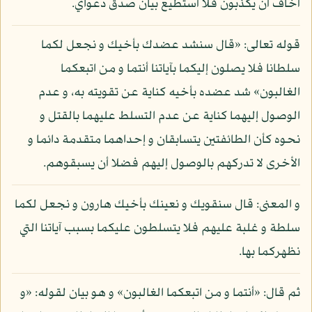
أخاف أن يكذبون فلا أستطيع بيان صدق دعواي.
قوله تعالى: «قال سنشد عضدك بأخيك و نجعل لكما
سلطانا فلا يصلون إليكما بآياتنا أنتما و من اتبعكما
الغالبون» شد عضده بأخيه كناية عن تقويته به، و عدم
الوصول إليهما كناية عن عدم التسلط عليهما بالقتل و
نحوه كأن الطائفتين يتسابقان و إحداهما متقدمة دائما و
الأخرى لا تدركهم بالوصول إليهم فضلا أن يسبقوهم.
و المعنى: قال سنقويك و نعينك بأخيك هارون و نجعل لكما
سلطة و غلبة عليهم فلا يتسلطون عليكما بسبب آياتنا التي
نظهركما بها.
ثم قال: «أنتما و من اتبعكما الغالبون» و هو بيان لقوله: «و