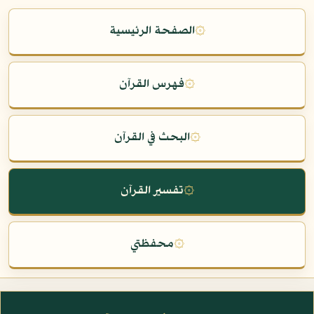
۞
الصفحة الرئيسية
۞
فهرس القرآن
۞
البحث في القرآن
۞
تفسير القرآن
۞
محفظتي