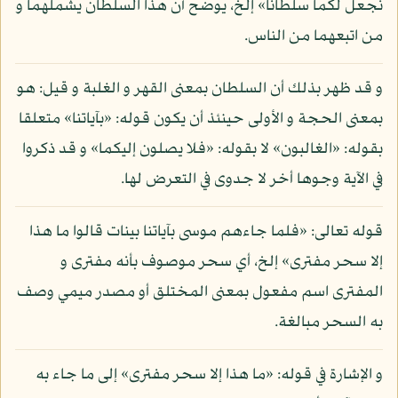
نجعل لكما سلطانا» إلخ، يوضح أن هذا السلطان يشملهما و
من اتبعهما من الناس.
و قد ظهر بذلك أن السلطان بمعنى القهر و الغلبة و قيل: هو
بمعنى الحجة و الأولى حينئذ أن يكون قوله: «بآياتنا» متعلقا
بقوله: «الغالبون» لا بقوله: «فلا يصلون إليكما» و قد ذكروا
في الآية وجوها أخر لا جدوى في التعرض لها.
قوله تعالى: «فلما جاءهم موسى بآياتنا بينات قالوا ما هذا
إلا سحر مفترى» إلخ، أي سحر موصوف بأنه مفترى و
المفترى اسم مفعول بمعنى المختلق أو مصدر ميمي وصف
به السحر مبالغة.
و الإشارة في قوله: «ما هذا إلا سحر مفترى» إلى ما جاء به