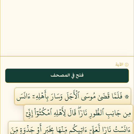
۞ الآية
فتح في المصحف
۞ فَلَمَّا قَضَىٰ مُوسَى ٱلۡأَجَلَ وَسَارَ بِأَهۡلِهِۦٓ ءَانَسَ
مِن جَانِبِ ٱلطُّورِ نَارٗاۖ قَالَ لِأَهۡلِهِ ٱمۡكُثُوٓاْ إِنِّيٓ
ءَانَسۡتُ نَارٗا لَّعَلِّيٓ ءَاتِيكُم مِّنۡهَا بِخَبَرٍ أَوۡ جَذۡوَةٖ مِّنَ