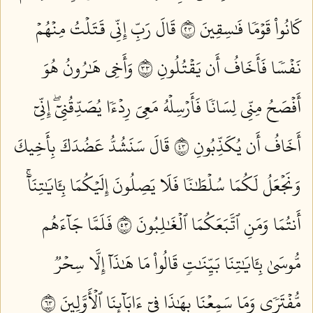
كَانُواْ قَوۡمٗا فَٰسِقِينَ ٣٢
قَالَ رَبِّ إِنِّي قَتَلۡتُ مِنۡهُمۡ
نَفۡسٗا فَأَخَافُ أَن يَقۡتُلُونِ ٣٣
وَأَخِي هَٰرُونُ هُوَ
أَفۡصَحُ مِنِّي لِسَانٗا فَأَرۡسِلۡهُ مَعِيَ رِدۡءٗا يُصَدِّقُنِيٓۖ إِنِّيٓ
أَخَافُ أَن يُكَذِّبُونِ ٣٤
قَالَ سَنَشُدُّ عَضُدَكَ بِأَخِيكَ
وَنَجۡعَلُ لَكُمَا سُلۡطَٰنٗا فَلَا يَصِلُونَ إِلَيۡكُمَا بِـَٔايَٰتِنَآۚ
أَنتُمَا وَمَنِ ٱتَّبَعَكُمَا ٱلۡغَٰلِبُونَ ٣٥
فَلَمَّا جَآءَهُم
مُّوسَىٰ بِـَٔايَٰتِنَا بَيِّنَٰتٖ قَالُواْ مَا هَٰذَآ إِلَّا سِحۡرٞ
مُّفۡتَرٗى وَمَا سَمِعۡنَا بِهَٰذَا فِيٓ ءَابَآئِنَا ٱلۡأَوَّلِينَ ٣٦