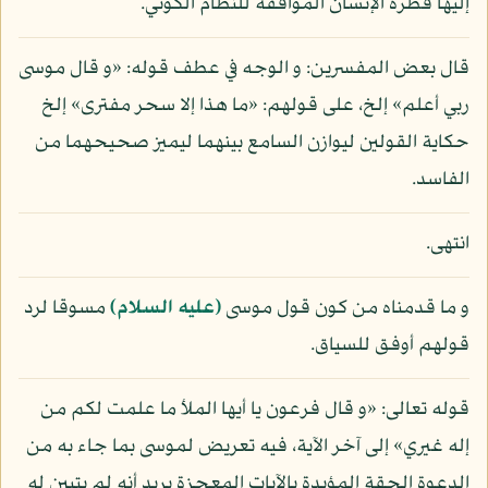
إليها فطرة الإنسان الموافقة للنظام الكوني.
قال بعض المفسرين: و الوجه في عطف قوله: «و قال موسى
ربي أعلم» إلخ، على قولهم: «ما هذا إلا سحر مفترى» إلخ
حكاية القولين ليوازن السامع بينهما ليميز صحيحهما من
الفاسد.
انتهى.
و ما قدمناه من كون قول موسى
(عليه السلام)
مسوقا لرد
قولهم أوفق للسياق.
قوله تعالى: «و قال فرعون يا أيها الملأ ما علمت لكم من
إله غيري» إلى آخر الآية، فيه تعريض لموسى بما جاء به من
الدعوة الحقة المؤيدة بالآيات المعجزة يريد أنه لم يتبين له