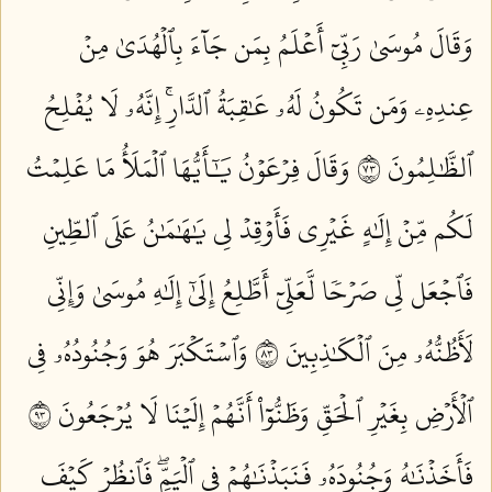
وَقَالَ مُوسَىٰ رَبِّيٓ أَعۡلَمُ بِمَن جَآءَ بِٱلۡهُدَىٰ مِنۡ
عِندِهِۦ وَمَن تَكُونُ لَهُۥ عَٰقِبَةُ ٱلدَّارِۚ إِنَّهُۥ لَا يُفۡلِحُ
ٱلظَّٰلِمُونَ ٣٧
وَقَالَ فِرۡعَوۡنُ يَٰٓأَيُّهَا ٱلۡمَلَأُ مَا عَلِمۡتُ
لَكُم مِّنۡ إِلَٰهٍ غَيۡرِي فَأَوۡقِدۡ لِي يَٰهَٰمَٰنُ عَلَى ٱلطِّينِ
فَٱجۡعَل لِّي صَرۡحٗا لَّعَلِّيٓ أَطَّلِعُ إِلَىٰٓ إِلَٰهِ مُوسَىٰ وَإِنِّي
لَأَظُنُّهُۥ مِنَ ٱلۡكَٰذِبِينَ ٣٨
وَٱسۡتَكۡبَرَ هُوَ وَجُنُودُهُۥ فِي
ٱلۡأَرۡضِ بِغَيۡرِ ٱلۡحَقِّ وَظَنُّوٓاْ أَنَّهُمۡ إِلَيۡنَا لَا يُرۡجَعُونَ ٣٩
فَأَخَذۡنَٰهُ وَجُنُودَهُۥ فَنَبَذۡنَٰهُمۡ فِي ٱلۡيَمِّۖ فَٱنظُرۡ كَيۡفَ