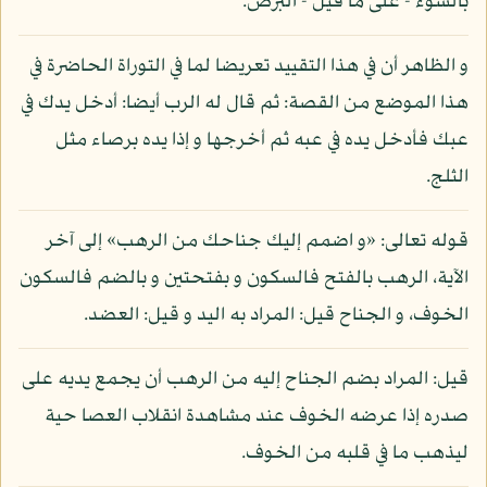
بالسوء - على ما قيل - البرص.
و الظاهر أن في هذا التقييد تعريضا لما في التوراة الحاضرة في
هذا الموضع من القصة: ثم قال له الرب أيضا: أدخل يدك في
عبك فأدخل يده في عبه ثم أخرجها و إذا يده برصاء مثل
الثلج.
قوله تعالى: «و اضمم إليك جناحك من الرهب» إلى آخر
الآية، الرهب بالفتح فالسكون و بفتحتين و بالضم فالسكون
الخوف، و الجناح قيل: المراد به اليد و قيل: العضد.
قيل: المراد بضم الجناح إليه من الرهب أن يجمع يديه على
صدره إذا عرضه الخوف عند مشاهدة انقلاب العصا حية
ليذهب ما في قلبه من الخوف.