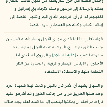
إجمال قصته من حين سار بأهله من مدين قاصدا لمصر و
بعثته بالرسالة إلى فرعون و ملئه لإنجاء بني إسرائيل و
تكذيبهم له إلى أن أغرقهم الله في اليم و تنتهي القصة إلى
إيتائه الكتاب و كأنه هو العمدة في سرد القصة.
قوله تعالى: «فلما قضى موسى الأجل و سار بأهله آنس من
جانب الطور نارا» إلخ، المراد بقضائه الأجل إتمامه مدة
خدمته لشعيب
(عليه السلام)
و المروي أنه قضى أطول
الأجلين، و الإيناس الإبصار و الرؤية، و الجذوة من النار
القطعة منها، و الاصطلاء الاستدفاء.
و السياق يشهد أن الأمر كان بالليل و كانت ليلة شديدة البرد
و قد ضلوا الطريق فرأى من جانب الطور و قد أشرفوا عليه
نارا فأمر أهله أن يمكثوا ليذهب إلى ما آنسه لعله يجد هناك