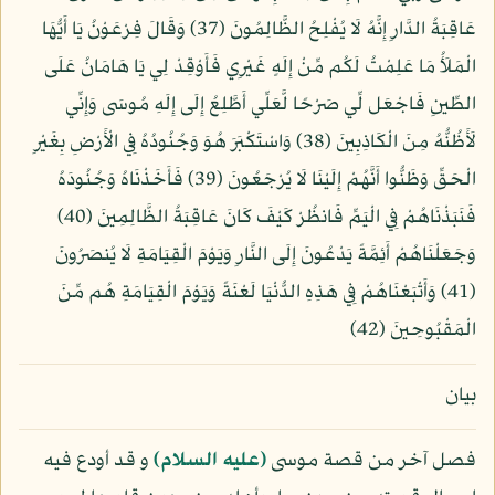
عَاقِبَةُ الدَّارِ إِنَّهُ لَا يُفْلِحُ الظَّالِمُونَ (37) وَقَالَ فِرْعَوْنُ يَا أَيُّهَا
الْمَلَأُ مَا عَلِمْتُ لَكُم مِّنْ إِلَهٍ غَيْرِي فَأَوْقِدْ لِي يَا هَامَانُ عَلَى
الطِّينِ فَاجْعَل لِّي صَرْحًا لَّعَلِّي أَطَّلِعُ إِلَى إِلَهِ مُوسَى وَإِنِّي
لَأَظُنُّهُ مِنَ الْكَاذِبِينَ (38) وَاسْتَكْبَرَ هُوَ وَجُنُودُهُ فِي الْأَرْضِ بِغَيْرِ
الْحَقِّ وَظَنُّوا أَنَّهُمْ إِلَيْنَا لَا يُرْجَعُونَ (39) فَأَخَذْنَاهُ وَجُنُودَهُ
فَنَبَذْنَاهُمْ فِي الْيَمِّ فَانظُرْ كَيْفَ كَانَ عَاقِبَةُ الظَّالِمِينَ (40)
وَجَعَلْنَاهُمْ أَئِمَّةً يَدْعُونَ إِلَى النَّارِ وَيَوْمَ الْقِيَامَةِ لَا يُنصَرُونَ
(41) وَأَتْبَعْنَاهُمْ فِي هَذِهِ الدُّنْيَا لَعْنَةً وَيَوْمَ الْقِيَامَةِ هُم مِّنَ
الْمَقْبُوحِينَ (42)
بيان
فصل آخر من قصة موسى
(عليه السلام)
و قد أودع فيه