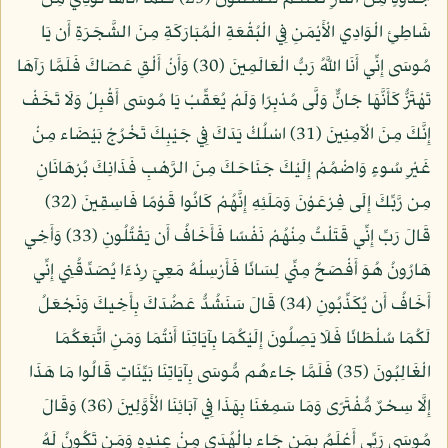
شَاطِئِ الْوَادِي الْأَيْمَنِ فِي الْبُقْعَةِ الْمُبَارَكَةِ مِنَ الشَّجَرَةِ أَن يَا
مُوسَى إِنِّي أَنَا اللَّهُ رَبُّ الْعَالَمِينَ (30) وَأَنْ أَلْقِ عَصَاكَ فَلَمَّا رَآهَا
تَهْتَزُّ كَأَنَّهَا جَانٌّ وَلَّى مُدْبِرًا وَلَمْ يُعَقِّبْ يَا مُوسَى أَقْبِلْ وَلَا تَخَفْ
إِنَّكَ مِنَ الْآمِنِينَ (31) اسْلُكْ يَدَكَ فِي جَيْبِكَ تَخْرُجْ بَيْضَاء مِنْ
غَيْرِ سُوءٍ وَاضْمُمْ إِلَيْكَ جَنَاحَكَ مِنَ الرَّهْبِ فَذَانِكَ بُرْهَانَانِ
مِن رَّبِّكَ إِلَى فِرْعَوْنَ وَمَلَئِهِ إِنَّهُمْ كَانُوا قَوْمًا فَاسِقِينَ (32)
قَالَ رَبِّ إِنِّي قَتَلْتُ مِنْهُمْ نَفْسًا فَأَخَافُ أَن يَقْتُلُونِ (33) وَأَخِي
هَارُونُ هُوَ أَفْصَحُ مِنِّي لِسَانًا فَأَرْسِلْهُ مَعِيَ رِدْءًا يُصَدِّقُنِي إِنِّي
أَخَافُ أَن يُكَذِّبُونِ (34) قَالَ سَنَشُدُّ عَضُدَكَ بِأَخِيكَ وَنَجْعَلُ
لَكُمَا سُلْطَانًا فَلَا يَصِلُونَ إِلَيْكُمَا بِآيَاتِنَا أَنتُمَا وَمَنِ اتَّبَعَكُمَا
الْغَالِبُونَ (35) فَلَمَّا جَاءهُم مُّوسَى بِآيَاتِنَا بَيِّنَاتٍ قَالُوا مَا هَذَا
إِلَّا سِحْرٌ مُّفْتَرًى وَمَا سَمِعْنَا بِهَذَا فِي آبَائِنَا الْأَوَّلِينَ (36) وَقَالَ
مُوسَى رَبِّي أَعْلَمُ بِمَن جَاء بِالْهُدَى مِنْ عِندِهِ وَمَن تَكُونُ لَهُ