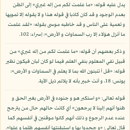
يدل عليه قوله: «ما علمت لكم من إله غيري» إلى الظن
بعدم الوجود و قد كان كاذبا في قوله هذا و لا يقوله إلا تمويها
و تعمية على الناس و قد خاطبه موسى بقوله: «لقد علمت
ما أنزل هؤلاء إلا رب السماوات و الأرض»: إسراء: 102.
و ذكر بعضهم أن قوله: «ما علمت لكم من إله غيري» من
قبيل نفي المعلوم بنفي العلم فيما لو كان لبان فيكون نظير
قوله: «قل أ تنبئون الله بما لا يعلم في السماوات و الأرض»:
يونس: 18، و أنت خبير بأنه لا يلائم ذيل الآية.
قوله تعالى: «و استكبر هو و جنوده في الأرض بغير الحق و
ظنوا أنهم إلينا لا يرجعون» أي كانت حالهم حال من يترجح
عنده عدم الرجوع و ذلك أنهم كانوا موقنين في أنفسهم كما
قال تعالى: «و جحدوا بها و استيقنتها أنفسهم ظلما و علوا».