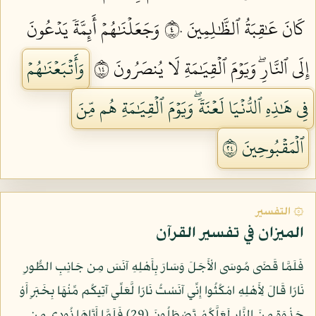
كَانَ عَٰقِبَةُ ٱلظَّٰلِمِينَ ٤٠
وَجَعَلۡنَٰهُمۡ أَئِمَّةٗ يَدۡعُونَ
إِلَى ٱلنَّارِۖ وَيَوۡمَ ٱلۡقِيَٰمَةِ لَا يُنصَرُونَ ٤١
وَأَتۡبَعۡنَٰهُمۡ
فِي هَٰذِهِ ٱلدُّنۡيَا لَعۡنَةٗۖ وَيَوۡمَ ٱلۡقِيَٰمَةِ هُم مِّنَ
ٱلۡمَقۡبُوحِينَ ٤٢
۞ التفسير
الميزان في تفسير القرآن
فَلَمَّا قَضَى مُوسَى الْأَجَلَ وَسَارَ بِأَهْلِهِ آنَسَ مِن جَانِبِ الطُّورِ
نَارًا قَالَ لِأَهْلِهِ امْكُثُوا إِنِّي آنَسْتُ نَارًا لَّعَلِّي آتِيكُم مِّنْهَا بِخَبَرٍ أَوْ
جَذْوَةٍ مِنَ النَّارِ لَعَلَّكُمْ تَصْطَلُونَ (29) فَلَمَّا أَتَاهَا نُودِي مِن