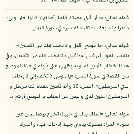
لذكري إن الساعة آتية» الآيات: طه: 14 - 16.
قوله تعالى: «و أن ألق عصاك فلما رآها تهتز كأنها جان ولى:
مدبرا و لم يعقب» تقدم تفسيره في سورة النمل.
قوله تعالى: «يا موسى أقبل و لا تخف إنك من الآمنين»
بتقدير القول أي قيل له: أقبل و لا تخف إنك من الآمنين، و في
هذا الخطاب تأمين له، و به يظهر معنى قوله في هذا الموضع
من القصة في سورة النمل: «يا موسى لا تخف إني لا يخاف
لدي المرسلون»: النمل: 10 و أنه تأمين معناه أنك مرسل و
المرسلون آمنون لدي و ليس من العتاب و التوبيخ في شيء.
قوله تعالى: «اسلك يدك في جيبك تخرج بيضاء من غير
سوء» المراد بسلوك يده في جيبه إدخاله فيه، و المراد