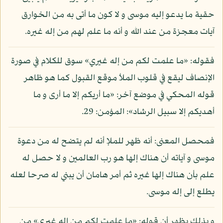
حقية ما يدعو إليه موسى و لا كون ما أتى به من الخوارق
آيات معجزة من عند الله و أنه ما علم لهم من إله غيره.
فقوله: «ما علمت لكم من إله غيري» سوق للكلام في صورة
الإنصاف ليقع في قلوب الملأ موقع القبول كما هو ظاهر
قوله المحكي في موضع آخر: «ما أريكم إلا ما أرى و ما
أهديكم إلا سبيل الرشاد»: المؤمن: 29.
فمحصل المعنى: أنه ظهر للملإ أنه لم يتضح له من دعوة
موسى و آياته أن هناك إلها هو رب العالمين و لا حصل له
علم بأن هناك إلها غيره ثم أمر هامان أن يبني له صرحا لعله
يطلع إلى إله موسى.
و بذلك يظهر أن قوله: «ما علمت لكم من إله غيري» من