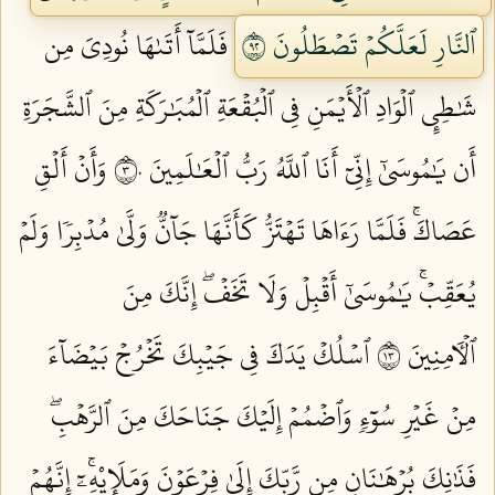
ٱلنَّارِ لَعَلَّكُمۡ تَصۡطَلُونَ ٢٩
فَلَمَّآ أَتَىٰهَا نُودِيَ مِن
شَٰطِيِٕ ٱلۡوَادِ ٱلۡأَيۡمَنِ فِي ٱلۡبُقۡعَةِ ٱلۡمُبَٰرَكَةِ مِنَ ٱلشَّجَرَةِ
أَن يَٰمُوسَىٰٓ إِنِّيٓ أَنَا ٱللَّهُ رَبُّ ٱلۡعَٰلَمِينَ ٣٠
وَأَنۡ أَلۡقِ
عَصَاكَۚ فَلَمَّا رَءَاهَا تَهۡتَزُّ كَأَنَّهَا جَآنّٞ وَلَّىٰ مُدۡبِرٗا وَلَمۡ
يُعَقِّبۡۚ يَٰمُوسَىٰٓ أَقۡبِلۡ وَلَا تَخَفۡۖ إِنَّكَ مِنَ
ٱلۡأٓمِنِينَ ٣١
ٱسۡلُكۡ يَدَكَ فِي جَيۡبِكَ تَخۡرُجۡ بَيۡضَآءَ
مِنۡ غَيۡرِ سُوٓءٖ وَٱضۡمُمۡ إِلَيۡكَ جَنَاحَكَ مِنَ ٱلرَّهۡبِۖ
فَذَٰنِكَ بُرۡهَٰنَانِ مِن رَّبِّكَ إِلَىٰ فِرۡعَوۡنَ وَمَلَإِيْهِۦٓۚ إِنَّهُمۡ