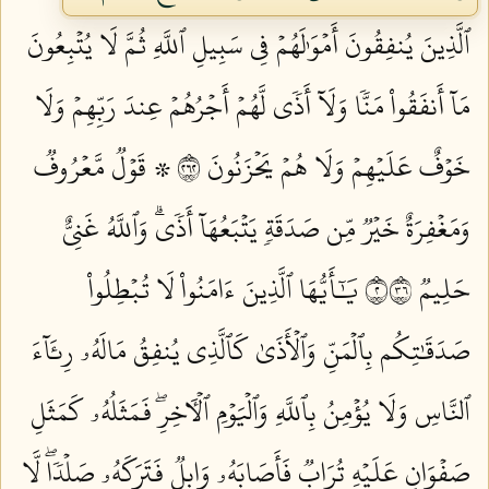
ٱلَّذِينَ يُنفِقُونَ أَمۡوَٰلَهُمۡ فِي سَبِيلِ ٱللَّهِ ثُمَّ لَا يُتۡبِعُونَ
مَآ أَنفَقُواْ مَنّٗا وَلَآ أَذٗى لَّهُمۡ أَجۡرُهُمۡ عِندَ رَبِّهِمۡ وَلَا
خَوۡفٌ عَلَيۡهِمۡ وَلَا هُمۡ يَحۡزَنُونَ ٢٦٢
۞ قَوۡلٞ مَّعۡرُوفٞ
وَمَغۡفِرَةٌ خَيۡرٞ مِّن صَدَقَةٖ يَتۡبَعُهَآ أَذٗىۗ وَٱللَّهُ غَنِيٌّ
حَلِيمٞ ٢٦٣
يَٰٓأَيُّهَا ٱلَّذِينَ ءَامَنُواْ لَا تُبۡطِلُواْ
صَدَقَٰتِكُم بِٱلۡمَنِّ وَٱلۡأَذَىٰ كَٱلَّذِي يُنفِقُ مَالَهُۥ رِئَآءَ
ٱلنَّاسِ وَلَا يُؤۡمِنُ بِٱللَّهِ وَٱلۡيَوۡمِ ٱلۡأٓخِرِۖ فَمَثَلُهُۥ كَمَثَلِ
صَفۡوَانٍ عَلَيۡهِ تُرَابٞ فَأَصَابَهُۥ وَابِلٞ فَتَرَكَهُۥ صَلۡدٗاۖ لَّا