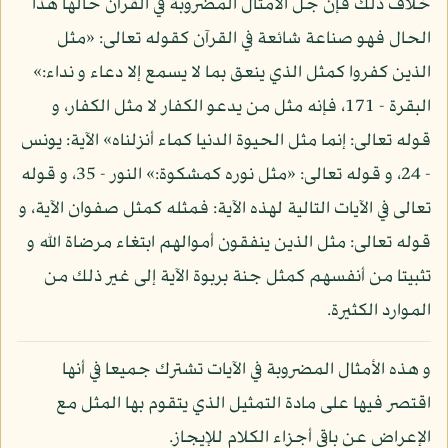
خلاف ذلك فإن جل الأمثال المضروبة في القرآن حالها هذا
الحال فهو صناعة شائعة في القرآن كقوله تعالى: «مثل
الذين كفروا كمثل الذي ينعق بما لا يسمع إلا دعاء و نداء:»
البقرة - 171، فإنه مثل من يدعو الكفار لا مثل الكفار، و
قوله تعالى: إنما مثل الحيوة الدنيا كماء أنزلناه» الآية: يونس
- 24، و قوله تعالى: «مثل نوره كمشكوة:» النور - 35، و قوله
تعالى في الآيات التالية لهذه الآية: فمثله كمثل صفوان الآية، و
قوله تعالى: مثل الذين ينفقون أموالهم ابتغاء مرضاة الله و
تثبيتا من أنفسهم كمثل جنة بربوة الآية إلى غير ذلك من
الموارد الكثيرة.
و هذه الأمثال المضروبة في الآيات تشترك جميعا في أنها
اقتصر فيها على مادة التمثيل الذي يتقوم بها المثل مع
الإعراض عن باقي أجزاء الكلام للإيجاز.