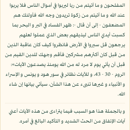
المفلحون و ما آتيتم من ربا ليربوا في أموال الناس فلا يربوا
عند الله و ما آتيتم من زكوة تريدون وجه الله فأولئك هم
المضعفون - إلى أن قال -: ظهر الفساد في البر و البحر بما
كسبت أيدي الناس ليذيقهم بعض الذي عملوا لعلهم
يرجعون قل سيروا في الأرض فانظروا كيف كان عاقبة الذين
من قبل كان أكثرهم مشركين فأقم وجهك للدين القيم من
قبل أن يأتي يوم لا مرد له من الله يومئذ يصدعون الآيات»:
الروم - 30 - 43، و للآيات نظائر في سور هود و يونس و الإسراء
و الأنبياء و غيرها تنبىء عن هذا الشأن، سيأتي بيانها إن شاء
الله.
و بالجملة هذا هو السبب فيما يتراءى من هذه الآيات أعني
آيات الإنفاق من الحث الشديد و التأكيد البالغ في أمره.