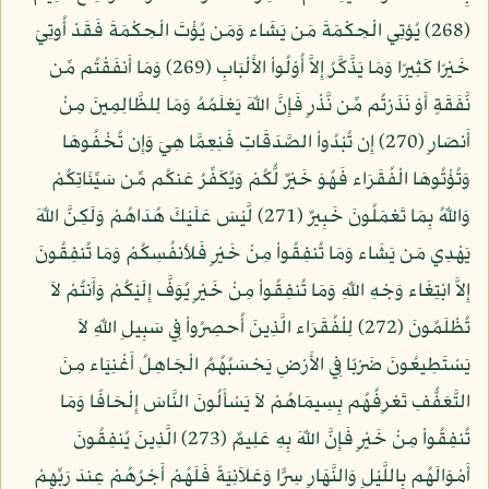
(268) يُؤتِي الْحِكْمَةَ مَن يَشَاء وَمَن يُؤْتَ الْحِكْمَةَ فَقَدْ أُوتِيَ
خَيْرًا كَثِيرًا وَمَا يَذَّكَّرُ إِلاَّ أُوْلُواْ الأَلْبَابِ (269) وَمَا أَنفَقْتُم مِّن
نَّفَقَةٍ أَوْ نَذَرْتُم مِّن نَّذْرٍ فَإِنَّ اللّهَ يَعْلَمُهُ وَمَا لِلظَّالِمِينَ مِنْ
أَنصَارٍ (270) إِن تُبْدُواْ الصَّدَقَاتِ فَنِعِمَّا هِيَ وَإِن تُخْفُوهَا
وَتُؤْتُوهَا الْفُقَرَاء فَهُوَ خَيْرٌ لُّكُمْ وَيُكَفِّرُ عَنكُم مِّن سَيِّئَاتِكُمْ
وَاللّهُ بِمَا تَعْمَلُونَ خَبِيرٌ (271) لَّيْسَ عَلَيْكَ هُدَاهُمْ وَلَكِنَّ اللّهَ
يَهْدِي مَن يَشَاء وَمَا تُنفِقُواْ مِنْ خَيْرٍ فَلأنفُسِكُمْ وَمَا تُنفِقُونَ
إِلاَّ ابْتِغَاء وَجْهِ اللّهِ وَمَا تُنفِقُواْ مِنْ خَيْرٍ يُوَفَّ إِلَيْكُمْ وَأَنتُمْ لاَ
تُظْلَمُونَ (272) لِلْفُقَرَاء الَّذِينَ أُحصِرُواْ فِي سَبِيلِ اللّهِ لاَ
يَسْتَطِيعُونَ ضَرْبًا فِي الأَرْضِ يَحْسَبُهُمُ الْجَاهِلُ أَغْنِيَاء مِنَ
التَّعَفُّفِ تَعْرِفُهُم بِسِيمَاهُمْ لاَ يَسْأَلُونَ النَّاسَ إِلْحَافًا وَمَا
تُنفِقُواْ مِنْ خَيْرٍ فَإِنَّ اللّهَ بِهِ عَلِيمٌ (273) الَّذِينَ يُنفِقُونَ
أَمْوَالَهُم بِاللَّيْلِ وَالنَّهَارِ سِرًّا وَعَلاَنِيَةً فَلَهُمْ أَجْرُهُمْ عِندَ رَبِّهِمْ