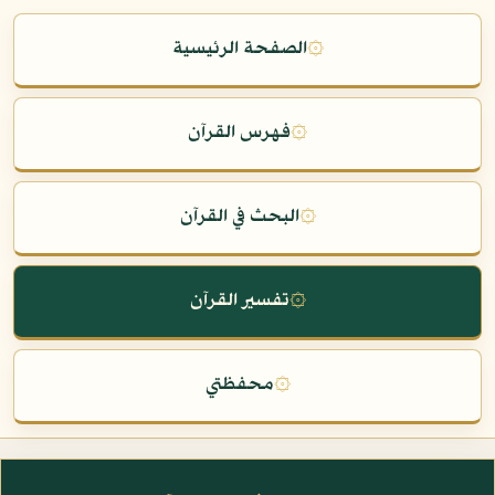
۞
الصفحة الرئيسية
۞
فهرس القرآن
۞
البحث في القرآن
۞
تفسير القرآن
۞
محفظتي