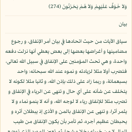
وَلاَ خَوْفٌ عَلَيْهِمْ وَلاَ هُمْ يَحْزَنُونَ (274)
بيان
سياق الآيات من حيث اتحادها في بيان أمر الإنفاق، و رجوع
مضامينها و أغراضها بعضها إلى بعض يعطي أنها نزلت دفعه
واحدة، و هي تحث المؤمنين على الإنفاق في سبيل الله تعالى،
فتضرب أولا مثلا لزيادته و نموه عند الله سبحانه: واحد
بسبعمائة، و ربما زاد على ذلك بإذن الله، و ثانيا مثلا لكونه لا
يتخلف عن شأنه على أي حال و تنهى عن الرياء في الإنفاق و
تضرب مثلا للإنفاق رياء لا لوجه الله، و أنه لا ينمو نماء و لا
يثمر أثرا، و تنهى عن الإنفاق بالمن و الأذى إذ يبطلان أثره و
يحبطان عظيم أجره، ثم تأمر بأن يكون الإنفاق من طيب
المال لا من خبيثه بخلا و شحا، ثم تعين المورد الذي توضع