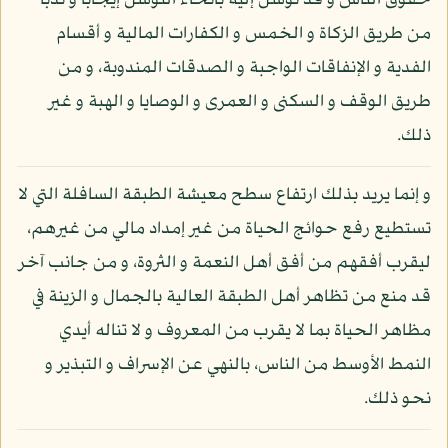
حقوق الناس و قد توسل إليه بأنحاء التوسل إيجابا و ندبا
من طريق الزكاة و الخمس و الكفارات المالية و أقسام
الفدية و الإنفاقات الواجبة و الصدقات المندوبة، و من
طريق الوقف و السكنى و العمرى و الوصايا و الهبة و غير
ذلك.
و إنما يريد بذلك ارتفاع سطح معيشة الطبقة السافلة التي لا
تستطيع رفع حوائج الحياة من غير إمداد مالي من غيرهم،
ليقرب أفقهم من أفق أهل النعمة و الثروة، و من جانب آخر
قد منع من تظاهر أهل الطبقة العالية بالجمال و الزينة في
مظاهر الحياة بما لا يقرب من المعروف و لا تناله أيدي
النمط الأوسط من الناس، بالنهي عن الإسراف و التبذير و
نحو ذلك.