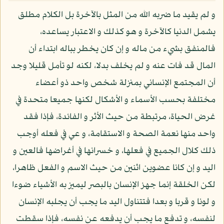
و لم يقيد ما ضربه الله من المثل بالآخرة بل الكلام مطلق
يشمل الدنيا كالآخرة و هو كذلك و الاعتبار يساعده،
فالمنفق بشيء من ماله و إن كان يخطر بباله ابتداء أن
المال قد فات عنه و لم يخلف بدلا، لكنه لو تأمل قليلا وجد
أن المجتمع الإنساني بمنزلة شخص واحد ذو أعضاء
مختلفة بحسب الأسماء و الأشكال لكنها جميعا متحدة في
غرض الحياة، مرتبطة من حيث الأثر و الفائدة، فإذا فقد
واحد منها نعمة الصحة و الاستقامة، و عي في فعله أوجب
ذلك كلال الجميع في فعلها، و خسرانها في أغراضها فالعين و
اليد و إن كانا عضوين اثنين من حيث الاسم و الفعل ظاهرا،
لكن الخلقة إنما جهز الإنسان بالبصر ليميز به الأشياء ضوءا
و لونا و قربا و بعدا فتتناول اليد ما يجب أن يجلبه الإنسان
لنفسه، و تدفع ما يجب أن يدفعه عن نفسه، فإذا سقطت