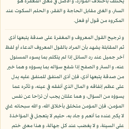
يختلف باختلاف الموارد، و الأصل في معنى المغفرة هو
الستر، و الغنى مقابل الحاجة و الفقر، و الحلم السكوت عند
المكروه من قول أو فعل.
و ترجيح القول المعروف و المغفرة على صدقة يتبعها أذى
ثم المقابلة يشهد بأن المراد بالقول المعروف الدعاء أو لفظ
آخر جميل عند رد السائل إذا لم يتكلم بما يسوء المسئول
عنه، و الستر و الصفح إذا شفع سؤاله بما يسوؤه و هما خير
من صدقة يتبعها أذى، فإن أذى المنفق للمنفق عليه يدل
على عظم إنفاقه و المال الذي أنفقه في عينه، و تأثره عما
يسوؤه من السؤال، و هما علتان يجب أن تزاحا عن نفس
المؤمن، فإن المؤمن متخلق بأخلاق الله، و الله سبحانه غني
لا يكبر عنده ما أنعم و جاد به، حليم لا يتعجل في المؤاخذة
على السيئة، و لا يغضب عند كل جهالة، و هذا معنى ختم