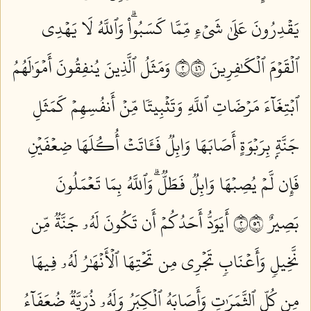
يَقۡدِرُونَ عَلَىٰ شَيۡءٖ مِّمَّا كَسَبُواْۗ وَٱللَّهُ لَا يَهۡدِي
ٱلۡقَوۡمَ ٱلۡكَٰفِرِينَ ٢٦٤
وَمَثَلُ ٱلَّذِينَ يُنفِقُونَ أَمۡوَٰلَهُمُ
ٱبۡتِغَآءَ مَرۡضَاتِ ٱللَّهِ وَتَثۡبِيتٗا مِّنۡ أَنفُسِهِمۡ كَمَثَلِ
جَنَّةِۭ بِرَبۡوَةٍ أَصَابَهَا وَابِلٞ فَـَٔاتَتۡ أُكُلَهَا ضِعۡفَيۡنِ
فَإِن لَّمۡ يُصِبۡهَا وَابِلٞ فَطَلّٞۗ وَٱللَّهُ بِمَا تَعۡمَلُونَ
بَصِيرٌ ٢٦٥
أَيَوَدُّ أَحَدُكُمۡ أَن تَكُونَ لَهُۥ جَنَّةٞ مِّن
نَّخِيلٖ وَأَعۡنَابٖ تَجۡرِي مِن تَحۡتِهَا ٱلۡأَنۡهَٰرُ لَهُۥ فِيهَا
مِن كُلِّ ٱلثَّمَرَٰتِ وَأَصَابَهُ ٱلۡكِبَرُ وَلَهُۥ ذُرِّيَّةٞ ضُعَفَآءُ