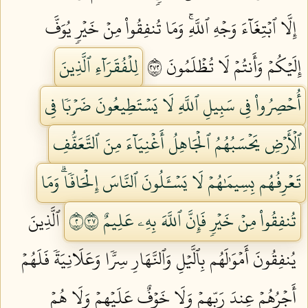
إِلَّا ٱبۡتِغَآءَ وَجۡهِ ٱللَّهِۚ وَمَا تُنفِقُواْ مِنۡ خَيۡرٖ يُوَفَّ
إِلَيۡكُمۡ وَأَنتُمۡ لَا تُظۡلَمُونَ ٢٧٢
لِلۡفُقَرَآءِ ٱلَّذِينَ
أُحۡصِرُواْ فِي سَبِيلِ ٱللَّهِ لَا يَسۡتَطِيعُونَ ضَرۡبٗا فِي
ٱلۡأَرۡضِ يَحۡسَبُهُمُ ٱلۡجَاهِلُ أَغۡنِيَآءَ مِنَ ٱلتَّعَفُّفِ
تَعۡرِفُهُم بِسِيمَٰهُمۡ لَا يَسۡـَٔلُونَ ٱلنَّاسَ إِلۡحَافٗاۗ وَمَا
تُنفِقُواْ مِنۡ خَيۡرٖ فَإِنَّ ٱللَّهَ بِهِۦ عَلِيمٌ ٢٧٣
ٱلَّذِينَ
يُنفِقُونَ أَمۡوَٰلَهُم بِٱلَّيۡلِ وَٱلنَّهَارِ سِرّٗا وَعَلَانِيَةٗ فَلَهُمۡ
أَجۡرُهُمۡ عِندَ رَبِّهِمۡ وَلَا خَوۡفٌ عَلَيۡهِمۡ وَلَا هُمۡ