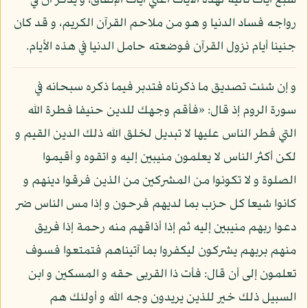
سبع آيات تالية لهذه الآيات أعني آيات الإنفاق، و يذكر أن في
رواجه فساد الدنيا و هو من ملاحم القرآن الكريم، و قد كان
جنينا أيام نزول القرآن فوضعته حامل الدنيا في هذه الأيام.
و إن شئت تصديق ما ذكرناه فتدبر فيما ذكره سبحانه في
سورة الروم إذ قال: «فأقم وجهك للدين حنيفا فطرة الله
التي فطر الناس عليها لا تبديل لخلق الله ذلك الدين القيم و
لكن أكثر الناس لا يعلمون منيبين إليه و اتقوه و أقيموا
الصلوة و لا تكونوا من المشركين من الذين فرقوا دينهم و
كانوا شيعا كل حزب بما لديهم فرحون و إذا مس الناس ضر
دعوا ربهم منيبين إليه ثم إذا أذاقهم منه رحمة إذا فريق
منهم بربهم يشركون ليكفروا بما آتيناهم فتمتعوا فسوف
تعلمون إلى أن قال: فأت ذا القربى حقه و المسكين و ابن
السبيل ذلك خير للذين يريدون وجه الله و أولئك هم