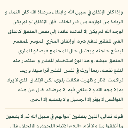
و إذا كان الإنفاق في سبيل الله و ابتغاء مرضاة الله كان النماء و
الزيادة من لوازمه من غير تخلف، فإن الإنفاق لو لم يكن
لوجه الله لم يكن إلا لفائدة عائدة إلى نفس المنفق كإنفاق
الغني للفقير لدفع شره، أو إنفاق المثري الموسر للمعسر
ليدفع حاجته و يعتدل حال المجتمع فيصفو للمثري
المنفق عيشه، و هذا نوع استخدام للفقير و استثمار منه
لنفع نفسه، ربما أورث في نفس الفقير أثرا سيئا، و ربما
تراكمت الآثار و ظهرت فكانت بلوى، لكن الإنفاق الذي لا يراد
به إلا وجه الله و لا يبتغي فيه إلا مرضاته خال عن هذه
النواقص لا يؤثر إلا الجميل و لا يتعقبه إلا الخير.
قوله تعالى: الذين ينفقون أموالهم في سبيل الله ثم لا يتبعون
ما أنفقوا منا و لا أذى «إلخ»، الاتباع اللحوق و الإلحاق، قال