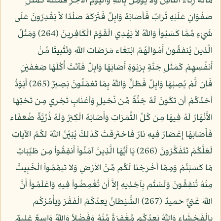
مَالَهُ رِئَاء النَّاسِ وَلاَ يُؤْمِنُ بِاللّهِ وَالْيَوْمِ الآخِرِ فَمَثَلُهُ كَمَثَلِ
صَفْوَانٍ عَلَيْهِ تُرَابٌ فَأَصَابَهُ وَابِلٌ فَتَرَكَهُ صَلْدًا لاَّ يَقْدِرُونَ عَلَى
شَيْءٍ مِّمَّا كَسَبُواْ وَاللّهُ لاَ يَهْدِي الْقَوْمَ الْكَافِرِينَ (264) وَمَثَلُ
الَّذِينَ يُنفِقُونَ أَمْوَالَهُمُ ابْتِغَاء مَرْضَاتِ اللّهِ وَتَثْبِيتًا مِّنْ
أَنفُسِهِمْ كَمَثَلِ جَنَّةٍ بِرَبْوَةٍ أَصَابَهَا وَابِلٌ فَآتَتْ أُكُلَهَا ضِعْفَيْنِ
فَإِن لَّمْ يُصِبْهَا وَابِلٌ فَطَلٌّ وَاللّهُ بِمَا تَعْمَلُونَ بَصِيرٌ (265) أَيَوَدُّ
أَحَدُكُمْ أَن تَكُونَ لَهُ جَنَّةٌ مِّن نَّخِيلٍ وَأَعْنَابٍ تَجْرِي مِن تَحْتِهَا
الأَنْهَارُ لَهُ فِيهَا مِن كُلِّ الثَّمَرَاتِ وَأَصَابَهُ الْكِبَرُ وَلَهُ ذُرِّيَّةٌ ضُعَفَاء
فَأَصَابَهَا إِعْصَارٌ فِيهِ نَارٌ فَاحْتَرَقَتْ كَذَلِكَ يُبَيِّنُ اللّهُ لَكُمُ الآيَاتِ
لَعَلَّكُمْ تَتَفَكَّرُونَ (266) يَا أَيُّهَا الَّذِينَ آمَنُواْ أَنفِقُواْ مِن طَيِّبَاتِ
مَا كَسَبْتُمْ وَمِمَّا أَخْرَجْنَا لَكُم مِّنَ الأَرْضِ وَلاَ تَيَمَّمُواْ الْخَبِيثَ
مِنْهُ تُنفِقُونَ وَلَسْتُم بِآخِذِيهِ إِلاَّ أَن تُغْمِضُواْ فِيهِ وَاعْلَمُواْ أَنَّ
اللّهَ غَنِيٌّ حَمِيدٌ (267) الشَّيْطَانُ يَعِدُكُمُ الْفَقْرَ وَيَأْمُرُكُم
بِالْفَحْشَاء وَاللّهُ يَعِدُكُم مَّغْفِرَةً مِّنْهُ وَفَضْلاً وَاللّهُ وَاسِعٌ عَلِيمٌ