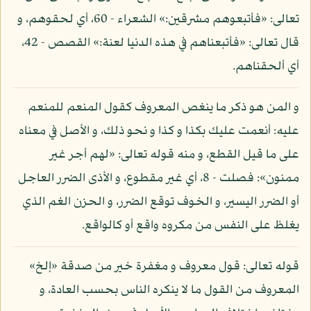
تعالى: «فأتبعوهم مشرقين:» الشعراء - 60، أي لحقوهم، و
قال تعالى: «فأتبعناهم في هذه الدنيا لعنة:» القصص - 42،
أي ألحقناهم.
و المن هو ذكر ما ينغص المعروف كقول المنعم للمنعم
عليه: أنعمت عليك بكذا و كذا و نحو ذلك، و الأصل في معناه
على ما قيل القطع، و منه قوله تعالى: «لهم أجر غير
ممنون»: فصلت - 8، أي غير مقطوع، و الأذى الضرر العاجل
أو الضرر اليسير، و الخوف توقع الضرر، و الحزن الغم الذي
يغلظ على النفس من مكروه واقع أو كالواقع.
قوله تعالى: قول معروف و مغفرة خير من صدقة «إلخ»
المعروف من القول ما لا ينكره الناس بحسب العادة، و