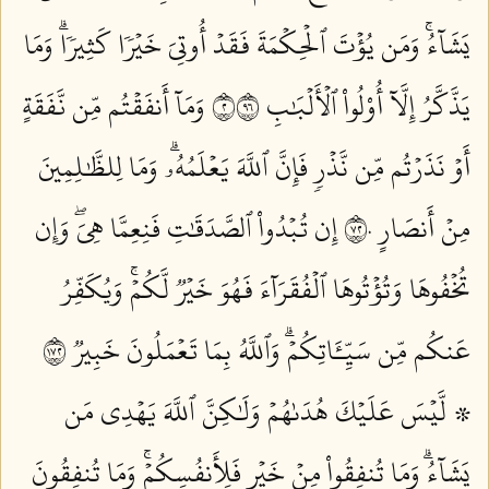
يَشَآءُۚ وَمَن يُؤۡتَ ٱلۡحِكۡمَةَ فَقَدۡ أُوتِيَ خَيۡرٗا كَثِيرٗاۗ وَمَا
يَذَّكَّرُ إِلَّآ أُوْلُواْ ٱلۡأَلۡبَٰبِ ٢٦٩
وَمَآ أَنفَقۡتُم مِّن نَّفَقَةٍ
أَوۡ نَذَرۡتُم مِّن نَّذۡرٖ فَإِنَّ ٱللَّهَ يَعۡلَمُهُۥۗ وَمَا لِلظَّٰلِمِينَ
مِنۡ أَنصَارٍ ٢٧٠
إِن تُبۡدُواْ ٱلصَّدَقَٰتِ فَنِعِمَّا هِيَۖ وَإِن
تُخۡفُوهَا وَتُؤۡتُوهَا ٱلۡفُقَرَآءَ فَهُوَ خَيۡرٞ لَّكُمۡۚ وَيُكَفِّرُ
عَنكُم مِّن سَيِّـَٔاتِكُمۡۗ وَٱللَّهُ بِمَا تَعۡمَلُونَ خَبِيرٞ ٢٧١
۞ لَّيۡسَ عَلَيۡكَ هُدَىٰهُمۡ وَلَٰكِنَّ ٱللَّهَ يَهۡدِي مَن
يَشَآءُۗ وَمَا تُنفِقُواْ مِنۡ خَيۡرٖ فَلِأَنفُسِكُمۡۚ وَمَا تُنفِقُونَ