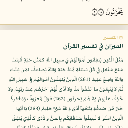
يَحۡزَنُونَ ٢٧٤
۞ التفسير
الميزان في تفسير القرآن
مَّثَلُ الَّذِينَ يُنفِقُونَ أَمْوَالَهُمْ فِي سَبِيلِ اللّهِ كَمَثَلِ حَبَّةٍ أَنبَتَتْ
سَبْعَ سَنَابِلَ فِي كُلِّ سُنبُلَةٍ مِّئَةُ حَبَّةٍ وَاللّهُ يُضَاعِفُ لِمَن يَشَاء
وَاللّهُ وَاسِعٌ عَلِيمٌ (261) الَّذِينَ يُنفِقُونَ أَمْوَالَهُمْ فِي سَبِيلِ اللّهِ
ثُمَّ لاَ يُتْبِعُونَ مَا أَنفَقُواُ مَنًّا وَلاَ أَذًى لَّهُمْ أَجْرُهُمْ عِندَ رَبِّهِمْ وَلاَ
خَوْفٌ عَلَيْهِمْ وَلاَ هُمْ يَحْزَنُونَ (262) قَوْلٌ مَّعْرُوفٌ وَمَغْفِرَةٌ
خَيْرٌ مِّن صَدَقَةٍ يَتْبَعُهَآ أَذًى وَاللّهُ غَنِيٌّ حَلِيمٌ (263) يَا أَيُّهَا
الَّذِينَ آمَنُواْ لاَ تُبْطِلُواْ صَدَقَاتِكُم بِالْمَنِّ وَالأذَى كَالَّذِي يُنفِقُ