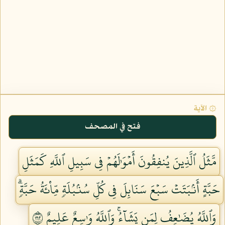
۞ الآية
فتح في المصحف
مَّثَلُ ٱلَّذِينَ يُنفِقُونَ أَمۡوَٰلَهُمۡ فِي سَبِيلِ ٱللَّهِ كَمَثَلِ
حَبَّةٍ أَنۢبَتَتۡ سَبۡعَ سَنَابِلَ فِي كُلِّ سُنۢبُلَةٖ مِّاْئَةُ حَبَّةٖۗ
وَٱللَّهُ يُضَٰعِفُ لِمَن يَشَآءُۚ وَٱللَّهُ وَٰسِعٌ عَلِيمٌ ٢٦١