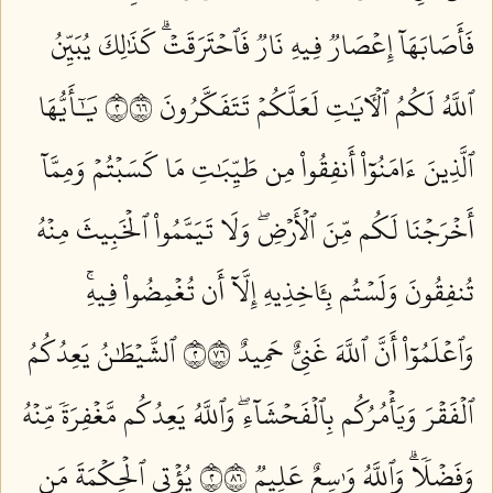
فَأَصَابَهَآ إِعۡصَارٞ فِيهِ نَارٞ فَٱحۡتَرَقَتۡۗ كَذَٰلِكَ يُبَيِّنُ
ٱللَّهُ لَكُمُ ٱلۡأٓيَٰتِ لَعَلَّكُمۡ تَتَفَكَّرُونَ ٢٦٦
يَٰٓأَيُّهَا
ٱلَّذِينَ ءَامَنُوٓاْ أَنفِقُواْ مِن طَيِّبَٰتِ مَا كَسَبۡتُمۡ وَمِمَّآ
أَخۡرَجۡنَا لَكُم مِّنَ ٱلۡأَرۡضِۖ وَلَا تَيَمَّمُواْ ٱلۡخَبِيثَ مِنۡهُ
تُنفِقُونَ وَلَسۡتُم بِـَٔاخِذِيهِ إِلَّآ أَن تُغۡمِضُواْ فِيهِۚ
وَٱعۡلَمُوٓاْ أَنَّ ٱللَّهَ غَنِيٌّ حَمِيدٌ ٢٦٧
ٱلشَّيۡطَٰنُ يَعِدُكُمُ
ٱلۡفَقۡرَ وَيَأۡمُرُكُم بِٱلۡفَحۡشَآءِۖ وَٱللَّهُ يَعِدُكُم مَّغۡفِرَةٗ مِّنۡهُ
وَفَضۡلٗاۗ وَٱللَّهُ وَٰسِعٌ عَلِيمٞ ٢٦٨
يُؤۡتِي ٱلۡحِكۡمَةَ مَن