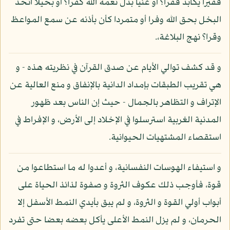
فقيرا يكابد فقرا؟ أو غنيا بدل نعمة الله كفرا؟ أو بخيلا اتخذ
البخل بحق الله وفرا أو متمردا كأن بأذنه عن سمع المواعظ
وقرا؟ نهج البلاغة،.
و قد كشف توالي الأيام عن صدق القرآن في نظريته هذه - و
هي تقريب الطبقات بإمداد الدانية بالإنفاق و منع العالية عن
الإتراف و التظاهر بالجمال - حيث إن الناس بعد ظهور
المدنية الغربية استرسلوا في الإخلاد إلى الأرض، و الإفراط في
استقصاء المشتهيات الحيوانية.
و استيفاء الهوسات النفسانية، و أعدوا له ما استطاعوا من
قوة، فأوجب ذلك عكوف الثروة و صفوة لذائذ الحياة على
أبواب أولي القوة و الثروة، و لم يبق بأيدي النمط الأسفل إلا
الحرمان، و لم يزل النمط الأعلى يأكل بعضه بعضا حتى تفرد