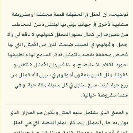
توضيحه: أن المثل في الحقيقة قصة محققة أو مفروضة
مشابهة لأخرى في جهاتها يؤتى بها لينتقل ذهن المخاطب
من تصورها إلى كمال تصور الممثل كقولهم: لا ناقة لي و لا
جمل، و قولهم: في الصيف ضيعت اللبن من الأمثال التي لها
قصص محققة يقصد بالتمثيل تذكر السامع لها و تطبيقها
لمورد الكلام للاستيضاح، و لذا قيل: إن الأمثال لا تتغير، و
كقولنا: مثل الذين ينفقون أموالهم في سبيل الله كمثل من
زرع حبة أنبتت سبع سنابل في كل سنبلة مائة حبة، و هي
قصة مفروضة خيالية.
و المعنى الذي يشتمل عليه المثل و يكون هو الميزان الذي
يوزن به حال الممثل ربما كان تمام القصة التي هي المثل