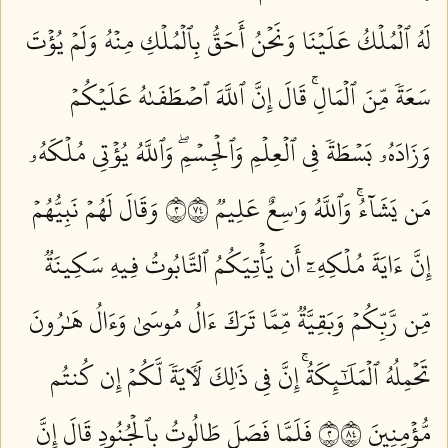
لَهُ ٱلۡمُلۡكُ عَلَيۡنَا وَنَحۡنُ أَحَقُّ بِٱلۡمُلۡكِ مِنۡهُ وَلَمۡ يُؤۡتَ
سَعَةٗ مِّنَ ٱلۡمَالِۚ قَالَ إِنَّ ٱللَّهَ ٱصۡطَفَىٰهُ عَلَيۡكُمۡ
وَزَادَهُۥ بَسۡطَةٗ فِي ٱلۡعِلۡمِ وَٱلۡجِسۡمِۖ وَٱللَّهُ يُؤۡتِي مُلۡكَهُۥ
مَن يَشَآءُۚ وَٱللَّهُ وَٰسِعٌ عَلِيمٞ ٢٤٧
وَقَالَ لَهُمۡ نَبِيُّهُمۡ
إِنَّ ءَايَةَ مُلۡكِهِۦٓ أَن يَأۡتِيَكُمُ ٱلتَّابُوتُ فِيهِ سَكِينَةٞ
مِّن رَّبِّكُمۡ وَبَقِيَّةٞ مِّمَّا تَرَكَ ءَالُ مُوسَىٰ وَءَالُ هَٰرُونَ
تَحۡمِلُهُ ٱلۡمَلَٰٓئِكَةُۚ إِنَّ فِي ذَٰلِكَ لَأٓيَةٗ لَّكُمۡ إِن كُنتُم
مُّؤۡمِنِينَ ٢٤٨
فَلَمَّا فَصَلَ طَالُوتُ بِٱلۡجُنُودِ قَالَ إِنَّ