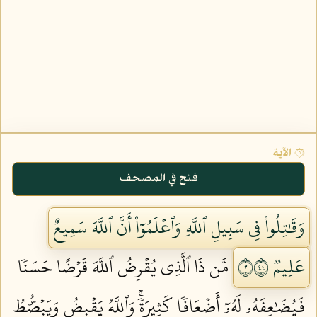
۞ الآية
فتح في المصحف
وَقَٰتِلُواْ فِي سَبِيلِ ٱللَّهِ وَٱعۡلَمُوٓاْ أَنَّ ٱللَّهَ سَمِيعٌ
عَلِيمٞ ٢٤٤
مَّن ذَا ٱلَّذِي يُقۡرِضُ ٱللَّهَ قَرۡضًا حَسَنٗا
فَيُضَٰعِفَهُۥ لَهُۥٓ أَضۡعَافٗا كَثِيرَةٗۚ وَٱللَّهُ يَقۡبِضُ وَيَبۡصُۜطُ