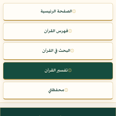
۞
الصفحة الرئيسية
۞
فهرس القرآن
۞
البحث في القرآن
۞
تفسير القرآن
۞
محفظتي