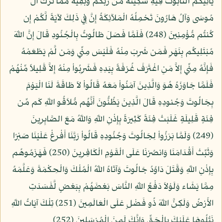
يَأْتِيَكُمُ التَّابُوتُ فِيهِ سَكِينَةٌ مِّن رَّبِّكُمْ وَبَقِيَّةٌ مِّمَّا تَرَكَ آلُ
مُوسَى وَآلُ هَارُونَ تَحْمِلُهُ الْمَلآئِكَةُ إِنَّ فِي ذَلِكَ لآيَةً لَّكُمْ إِن
كُنتُم مُّؤْمِنِينَ (248) فَلَمَّا فَصَلَ طَالُوتُ بِالْجُنُودِ قَالَ إِنَّ اللّهَ
مُبْتَلِيكُم بِنَهَرٍ فَمَن شَرِبَ مِنْهُ فَلَيْسَ مِنِّي وَمَن لَّمْ يَطْعَمْهُ
فَإِنَّهُ مِنِّي إِلاَّ مَنِ اغْتَرَفَ غُرْفَةً بِيَدِهِ فَشَرِبُواْ مِنْهُ إِلاَّ قَلِيلاً مِّنْهُمْ
فَلَمَّا جَاوَزَهُ هُوَ وَالَّذِينَ آمَنُواْ مَعَهُ قَالُواْ لاَ طَاقَةَ لَنَا الْيَوْمَ
بِجَالُوتَ وَجُنودِهِ قَالَ الَّذِينَ يَظُنُّونَ أَنَّهُم مُّلاَقُو اللّهِ كَم مِّن
فِئَةٍ قَلِيلَةٍ غَلَبَتْ فِئَةً كَثِيرَةً بِإِذْنِ اللّهِ وَاللّهُ مَعَ الصَّابِرِينَ
(249) وَلَمَّا بَرَزُواْ لِجَالُوتَ وَجُنُودِهِ قَالُواْ رَبَّنَا أَفْرِغْ عَلَيْنَا صَبْرًا
وَثَبِّتْ أَقْدَامَنَا وَانصُرْنَا عَلَى الْقَوْمِ الْكَافِرِينَ (250) فَهَزَمُوهُم
بِإِذْنِ اللّهِ وَقَتَلَ دَاوُدُ جَالُوتَ وَآتَاهُ اللّهُ الْمُلْكَ وَالْحِكْمَةَ وَعَلَّمَهُ
مِمَّا يَشَاء وَلَوْلاَ دَفْعُ اللّهِ النَّاسَ بَعْضَهُمْ بِبَعْضٍ لَّفَسَدَتِ
الأَرْضُ وَلَكِنَّ اللّهَ ذُو فَضْلٍ عَلَى الْعَالَمِينَ (251) تِلْكَ آيَاتُ اللّهِ
نَتْلُوهَا عَلَيْكَ بِالْحَقِّ وَإِنَّكَ لَمِنَ الْمُرْسَلِينَ (252)