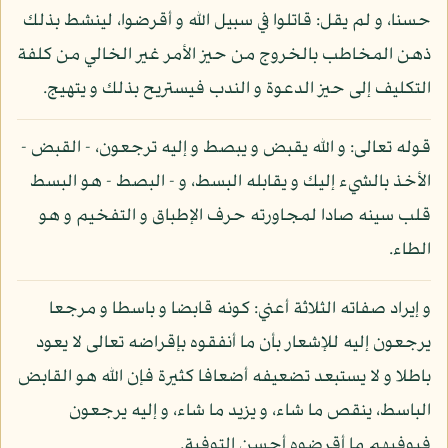
حسنا، و لم يقل: قاتلوا في سبيل الله و أقرضوا، لينشط بذلك
ذهن المخاطب بالخروج من حيز الأمر غير الخالي من كلفة
التكليف إلى حيز الدعوة و الندب فيستريح بذلك و يتهيج.
قوله تعالى: و الله يقبض و يبصط و إليه ترجعون، - القبض -
الأخذ بالشيء إليك و يقابله البسط، و - البصط - هو البسط
قلب سينه صادا لمجاورته حرف الإطباق و التفخيم و هو
الطاء.
و إيراد صفاته الثلاثة أعني: كونه قابضا و باسطا و مرجعا
يرجعون إليه للإشعار بأن ما أنفقوه بإقراضه تعالى لا يعود
باطلا و لا يستبعد تضعيفه أضعافا كثيرة فإن الله هو القابض
الباسط، ينقص ما شاء، و يزيد ما شاء، و إليه يرجعون
فيوفيهم ما أقرضوه أحسن التوفية.