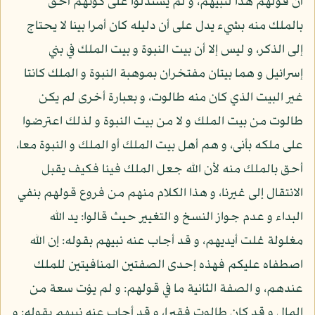
أن قولهم هذا لنبيهم، و لم يستدلوا على كونهم أحق
بالملك منه بشيء يدل على أن دليله كان أمرا بينا لا يحتاج
إلى الذكر، و ليس إلا أن بيت النبوة و بيت الملك في بني
إسرائيل و هما بيتان مفتخران بموهبة النبوة و الملك كانتا
غير البيت الذي كان منه طالوت، و بعبارة أخرى لم يكن
طالوت من بيت الملك و لا من بيت النبوة و لذلك اعترضوا
على ملكه بأنى، و هم أهل بيت الملك أو الملك و النبوة معا،
أحق بالملك منه لأن الله جعل الملك فينا فكيف يقبل
الانتقال إلى غيرنا، و هذا الكلام منهم من فروع قولهم بنفي
البداء و عدم جواز النسخ و التغيير حيث قالوا: يد الله
مغلولة غلت أيديهم، و قد أجاب عنه نبيهم بقوله: إن الله
اصطفاه عليكم فهذه إحدى الصفتين المنافيتين للملك
عندهم، و الصفة الثانية ما في قولهم: و لم يؤت سعة من
المال و قد كان طالوت فقيرا، و قد أجاب عنه نبيهم بقوله: و