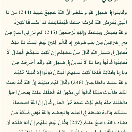
وَقَاتِلُواْ فِي سَبِيلِ اللّهِ وَاعْلَمُواْ أَنَّ اللّهَ سَمِيعٌ عَلِيمٌ (244) مَّن ذَا
الَّذِي يُقْرِضُ اللّهَ قَرْضًا حَسَنًا فَيُضَاعِفَهُ لَهُ أَضْعَافًا كَثِيرَةً
وَاللّهُ يَقْبِضُ وَيَبْسُطُ وَإِلَيْهِ تُرْجَعُونَ (245) أَلَمْ تَرَ إِلَى الْمَلإِ مِن
بَنِي إِسْرَائِيلَ مِن بَعْدِ مُوسَى إِذْ قَالُواْ لِنَبِيٍّ لَّهُمُ ابْعَثْ لَنَا مَلِكًا
نُّقَاتِلْ فِي سَبِيلِ اللّهِ قَالَ هَلْ عَسَيْتُمْ إِن كُتِبَ عَلَيْكُمُ الْقِتَالُ أَلاَّ
تُقَاتِلُواْ قَالُواْ وَمَا لَنَا أَلاَّ نُقَاتِلَ فِي سَبِيلِ اللّهِ وَقَدْ أُخْرِجْنَا مِن
دِيَارِنَا وَأَبْنَآئِنَا فَلَمَّا كُتِبَ عَلَيْهِمُ الْقِتَالُ تَوَلَّوْاْ إِلاَّ قَلِيلاً مِّنْهُمْ
وَاللّهُ عَلِيمٌ بِالظَّالِمِينَ (246) وَقَالَ لَهُمْ نَبِيُّهُمْ إِنَّ اللّهَ قَدْ بَعَثَ
لَكُمْ طَالُوتَ مَلِكًا قَالُوَاْ أَنَّى يَكُونُ لَهُ الْمُلْكُ عَلَيْنَا وَنَحْنُ أَحَقُّ
بِالْمُلْكِ مِنْهُ وَلَمْ يُؤْتَ سَعَةً مِّنَ الْمَالِ قَالَ إِنَّ اللّهَ اصْطَفَاهُ
عَلَيْكُمْ وَزَادَهُ بَسْطَةً فِي الْعِلْمِ وَالْجِسْمِ وَاللّهُ يُؤْتِي مُلْكَهُ مَن
يَشَاء وَاللّهُ وَاسِعٌ عَلِيمٌ (247) وَقَالَ لَهُمْ نِبِيُّهُمْ إِنَّ آيَةَ مُلْكِهِ أَن