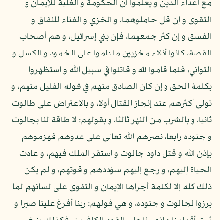
مع أعداء الدين و يعلموا أن الحكومة و الغلبة للإيمان و
التقوى و إن قل حاملوهما، و الخزي و الفناء للنفاق و
الفسق و إن كثر جمعهما، فإن بني إسرائيل، و هم أصحاب
القصة، كانوا أذلاء مخزيين ما داموا على الخمود و الكسل و
التواني، فلما قاموا لله و قاتلوا في سبيل الله و استظهروا
بكلمة الحق و إن كان الصادق منهم في قوله القليل منهم، و
تولى أكثرهم عند إنجاز القتال أولا، و بالاعتراض على طالوت
ثانيا، و بالشرب من النهر ثالثا، و بقولهم: لا طاقة لنا بجالوت
و جنوده رابعا، نصرهم الله تعالى على عدوهم فهزموهم
بإذن الله و قتل داود جالوت و استقر الملك فيهم، و عادت
الحياة إليهم، و رجع إليهم سؤددهم و قوتهم، و لم يكن
ذلك كله إلا لكلمة أجراها الإيمان و التقوى على لسانهم لما
برزوا لجالوت و جنوده، و هي قولهم: ربنا أفرغ علينا صبرا و