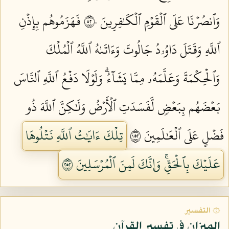
وَٱنصُرۡنَا عَلَى ٱلۡقَوۡمِ ٱلۡكَٰفِرِينَ ٢٥٠
فَهَزَمُوهُم بِإِذۡنِ
ٱللَّهِ وَقَتَلَ دَاوُۥدُ جَالُوتَ وَءَاتَىٰهُ ٱللَّهُ ٱلۡمُلۡكَ
وَٱلۡحِكۡمَةَ وَعَلَّمَهُۥ مِمَّا يَشَآءُۗ وَلَوۡلَا دَفۡعُ ٱللَّهِ ٱلنَّاسَ
بَعۡضَهُم بِبَعۡضٖ لَّفَسَدَتِ ٱلۡأَرۡضُ وَلَٰكِنَّ ٱللَّهَ ذُو
فَضۡلٍ عَلَى ٱلۡعَٰلَمِينَ ٢٥١
تِلۡكَ ءَايَٰتُ ٱللَّهِ نَتۡلُوهَا
عَلَيۡكَ بِٱلۡحَقِّۚ وَإِنَّكَ لَمِنَ ٱلۡمُرۡسَلِينَ ٢٥٢
۞ التفسير
الميزان في تفسير القرآن