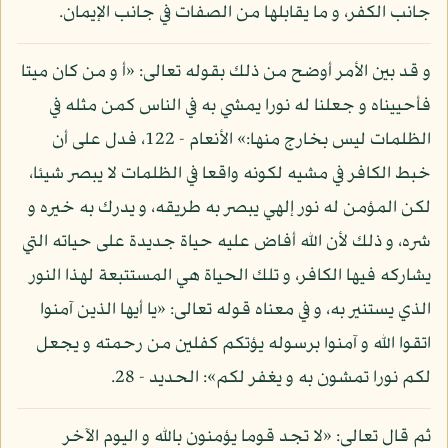
جانب الكفر، و ما يقابلها من الصفات في جانب الإيمان.
و قد بين الأمر أوضح من ذلك بقوله تعالى: «أ و من كان ميتا
فأحييناه و جعلنا له نورا يمشي به في الناس كمن مثله في
الظلمات ليس بخارج منها:» الأنعام - 122، فدل على أن
خبط الكافر في مشيه لكونه واقعا في الظلمات لا يبصر شيئا،
لكن المؤمن له نور إلهي يبصر به طريقه، و يدرك به خيره و
شره، و ذلك لأن الله أفاض عليه حياة جديدة على حياته التي
يشاركه فيها الكافر، و تلك الحياة هي المستتبعة لهذا النور
الذي يستنير به، و في معناه قوله تعالى: «يا أيها الذين آمنوا
اتقوا الله و آمنوا برسوله يؤتكم كفلين من رحمته و يجعل
لكم نورا تمشون به و يغفر لكم»: الحديد - 28.
ثم قال تعالى: «لا تجد قوما يؤمنون بالله و اليوم الآخر