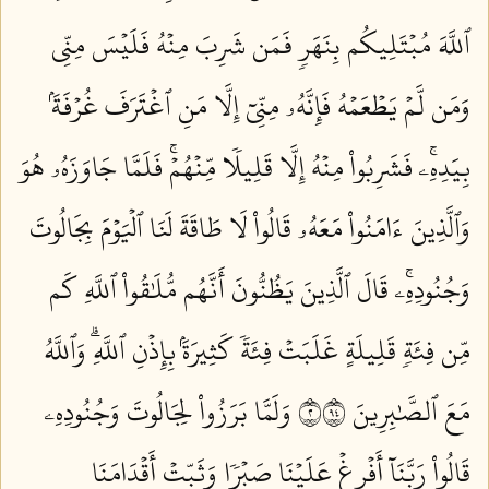
ٱللَّهَ مُبۡتَلِيكُم بِنَهَرٖ فَمَن شَرِبَ مِنۡهُ فَلَيۡسَ مِنِّي
وَمَن لَّمۡ يَطۡعَمۡهُ فَإِنَّهُۥ مِنِّيٓ إِلَّا مَنِ ٱغۡتَرَفَ غُرۡفَةَۢ
بِيَدِهِۦۚ فَشَرِبُواْ مِنۡهُ إِلَّا قَلِيلٗا مِّنۡهُمۡۚ فَلَمَّا جَاوَزَهُۥ هُوَ
وَٱلَّذِينَ ءَامَنُواْ مَعَهُۥ قَالُواْ لَا طَاقَةَ لَنَا ٱلۡيَوۡمَ بِجَالُوتَ
وَجُنُودِهِۦۚ قَالَ ٱلَّذِينَ يَظُنُّونَ أَنَّهُم مُّلَٰقُواْ ٱللَّهِ كَم
مِّن فِئَةٖ قَلِيلَةٍ غَلَبَتۡ فِئَةٗ كَثِيرَةَۢ بِإِذۡنِ ٱللَّهِۗ وَٱللَّهُ
مَعَ ٱلصَّٰبِرِينَ ٢٤٩
وَلَمَّا بَرَزُواْ لِجَالُوتَ وَجُنُودِهِۦ
قَالُواْ رَبَّنَآ أَفۡرِغۡ عَلَيۡنَا صَبۡرٗا وَثَبِّتۡ أَقۡدَامَنَا