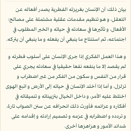
بيان ذلك: أن الإنسان بغريزته الفطرية يصدر أفعاله عن
التعقل، و هو تنظيم مقدمات عقلية مشتملة على مصالح:
الأفعال، و تأثيرها في سعادته في حياته و الخير المطلوب في
اجتماعه، ثم استنتاج ما ينبغي أن يفعله و ما ينبغي أن يتركه.
و هذا العمل الفكري إذا جرى الإنسان على أسلوب فطرته و
لم يقصد إلا ما ينفعه نفعا حقيقيا في سعادته يجري على
قرار من النفس و سكون من الفكر من غير اضطراب و
تزلزل، و أما إذا أخلد الإنسان في حياته إلى الأرض و اتبع الهوى
اختلط عليه الأمر، و داخل الخيال بتزييناته و تنميقاته في
أفكاره و عزائمه فأورث ذلك انحرافه عن سنن الصواب تارة،
و تردده و اضطرابه في عزمه و تصميم إرادته و إقدامه على
شدائد الأمور و هزاهزها أخرى.