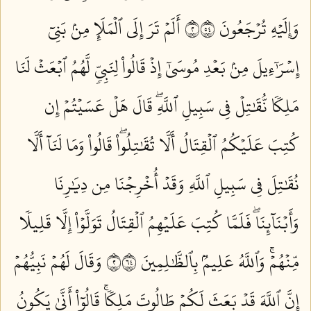
وَإِلَيۡهِ تُرۡجَعُونَ ٢٤٥
أَلَمۡ تَرَ إِلَى ٱلۡمَلَإِ مِنۢ بَنِيٓ
إِسۡرَٰٓءِيلَ مِنۢ بَعۡدِ مُوسَىٰٓ إِذۡ قَالُواْ لِنَبِيّٖ لَّهُمُ ٱبۡعَثۡ لَنَا
مَلِكٗا نُّقَٰتِلۡ فِي سَبِيلِ ٱللَّهِۖ قَالَ هَلۡ عَسَيۡتُمۡ إِن
كُتِبَ عَلَيۡكُمُ ٱلۡقِتَالُ أَلَّا تُقَٰتِلُواْۖ قَالُواْ وَمَا لَنَآ أَلَّا
نُقَٰتِلَ فِي سَبِيلِ ٱللَّهِ وَقَدۡ أُخۡرِجۡنَا مِن دِيَٰرِنَا
وَأَبۡنَآئِنَاۖ فَلَمَّا كُتِبَ عَلَيۡهِمُ ٱلۡقِتَالُ تَوَلَّوۡاْ إِلَّا قَلِيلٗا
مِّنۡهُمۡۚ وَٱللَّهُ عَلِيمُۢ بِٱلظَّٰلِمِينَ ٢٤٦
وَقَالَ لَهُمۡ نَبِيُّهُمۡ
إِنَّ ٱللَّهَ قَدۡ بَعَثَ لَكُمۡ طَالُوتَ مَلِكٗاۚ قَالُوٓاْ أَنَّىٰ يَكُونُ