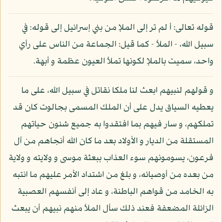
قوله تعالى: أ لم تر إلى الملإ من بني إسرائيل إلى قوله: في
سبيل الله، - الملأ - كما قيل: الجماعة من الناس على رأي
واحد، سميت بالملإ لكونها تملأ العيون عظمة و أبهة.
و قولهم لنبيهم ابعث لنا ملكا نقاتل في سبيل الله، على ما
يعطيه السياق يدل على أن الملك المسمى بجالوت كان قد
تملكهم، و سار فيهم بما افتقدوا به جميع شئون حياتهم
المستقلة من الديار و الأولاد بعد ما كان الله أنجاهم من آل
فرعون، يسومونهم سوء العذاب ببعثة موسى و ولايته و ولاية
من بعده من أوصيائه، و بلغ من اشتداد الأمر عليهم ما انتبه
به الخامد من قواهم الباطنة، و عاد إلى أنفسهم العصبية
الزائلة المضعفة فعند ذلك سأل الملأ منهم نبيهم أن يبعث