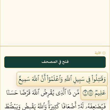
۞ الآية
فتح في المصحف
وَقَٰتِلُواْ فِي سَبِيلِ ٱللَّهِ وَٱعۡلَمُوٓاْ أَنَّ ٱللَّهَ سَمِيعٌ
عَلِيمٞ ٢٤٤
مَّن ذَا ٱلَّذِي يُقۡرِضُ ٱللَّهَ قَرۡضًا حَسَنٗا
فَيُضَٰعِفَهُۥ لَهُۥٓ أَضۡعَافٗا كَثِيرَةٗۚ وَٱللَّهُ يَقۡبِضُ وَيَبۡصُۜطُ