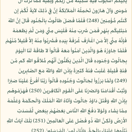
يَأْتِيَكُمُ التَّابُوتُ فِيهِ سَكِينَةٌ مِّن رَّبِّكُمْ وَبَقِيَّةٌ مِّمَّا تَرَكَ آلُ
مُوسَى وَآلُ هَارُونَ تَحْمِلُهُ الْمَلآئِكَةُ إِنَّ فِي ذَلِكَ لآيَةً لَّكُمْ إِن
كُنتُم مُّؤْمِنِينَ (248) فَلَمَّا فَصَلَ طَالُوتُ بِالْجُنُودِ قَالَ إِنَّ اللّهَ
مُبْتَلِيكُم بِنَهَرٍ فَمَن شَرِبَ مِنْهُ فَلَيْسَ مِنِّي وَمَن لَّمْ يَطْعَمْهُ
فَإِنَّهُ مِنِّي إِلاَّ مَنِ اغْتَرَفَ غُرْفَةً بِيَدِهِ فَشَرِبُواْ مِنْهُ إِلاَّ قَلِيلاً مِّنْهُمْ
فَلَمَّا جَاوَزَهُ هُوَ وَالَّذِينَ آمَنُواْ مَعَهُ قَالُواْ لاَ طَاقَةَ لَنَا الْيَوْمَ
بِجَالُوتَ وَجُنودِهِ قَالَ الَّذِينَ يَظُنُّونَ أَنَّهُم مُّلاَقُو اللّهِ كَم مِّن
فِئَةٍ قَلِيلَةٍ غَلَبَتْ فِئَةً كَثِيرَةً بِإِذْنِ اللّهِ وَاللّهُ مَعَ الصَّابِرِينَ
(249) وَلَمَّا بَرَزُواْ لِجَالُوتَ وَجُنُودِهِ قَالُواْ رَبَّنَا أَفْرِغْ عَلَيْنَا صَبْرًا
وَثَبِّتْ أَقْدَامَنَا وَانصُرْنَا عَلَى الْقَوْمِ الْكَافِرِينَ (250) فَهَزَمُوهُم
بِإِذْنِ اللّهِ وَقَتَلَ دَاوُدُ جَالُوتَ وَآتَاهُ اللّهُ الْمُلْكَ وَالْحِكْمَةَ وَعَلَّمَهُ
مِمَّا يَشَاء وَلَوْلاَ دَفْعُ اللّهِ النَّاسَ بَعْضَهُمْ بِبَعْضٍ لَّفَسَدَتِ
الأَرْضُ وَلَكِنَّ اللّهَ ذُو فَضْلٍ عَلَى الْعَالَمِينَ (251) تِلْكَ آيَاتُ اللّهِ
نَتْلُوهَا عَلَيْكَ بِالْحَقِّ وَإِنَّكَ لَمِنَ الْمُرْسَلِينَ (252)