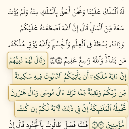
لَهُ ٱلۡمُلۡكُ عَلَيۡنَا وَنَحۡنُ أَحَقُّ بِٱلۡمُلۡكِ مِنۡهُ وَلَمۡ يُؤۡتَ
سَعَةٗ مِّنَ ٱلۡمَالِۚ قَالَ إِنَّ ٱللَّهَ ٱصۡطَفَىٰهُ عَلَيۡكُمۡ
وَزَادَهُۥ بَسۡطَةٗ فِي ٱلۡعِلۡمِ وَٱلۡجِسۡمِۖ وَٱللَّهُ يُؤۡتِي مُلۡكَهُۥ
مَن يَشَآءُۚ وَٱللَّهُ وَٰسِعٌ عَلِيمٞ ٢٤٧
وَقَالَ لَهُمۡ نَبِيُّهُمۡ
إِنَّ ءَايَةَ مُلۡكِهِۦٓ أَن يَأۡتِيَكُمُ ٱلتَّابُوتُ فِيهِ سَكِينَةٞ
مِّن رَّبِّكُمۡ وَبَقِيَّةٞ مِّمَّا تَرَكَ ءَالُ مُوسَىٰ وَءَالُ هَٰرُونَ
تَحۡمِلُهُ ٱلۡمَلَٰٓئِكَةُۚ إِنَّ فِي ذَٰلِكَ لَأٓيَةٗ لَّكُمۡ إِن كُنتُم
مُّؤۡمِنِينَ ٢٤٨
فَلَمَّا فَصَلَ طَالُوتُ بِٱلۡجُنُودِ قَالَ إِنَّ