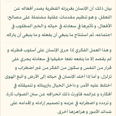
بيان ذلك: أن الإنسان بغريزته الفطرية يصدر أفعاله عن
التعقل، و هو تنظيم مقدمات عقلية مشتملة على مصالح:
الأفعال، و تأثيرها في سعادته في حياته و الخير المطلوب في
اجتماعه، ثم استنتاج ما ينبغي أن يفعله و ما ينبغي أن يتركه.
و هذا العمل الفكري إذا جرى الإنسان على أسلوب فطرته و
لم يقصد إلا ما ينفعه نفعا حقيقيا في سعادته يجري على
قرار من النفس و سكون من الفكر من غير اضطراب و
تزلزل، و أما إذا أخلد الإنسان في حياته إلى الأرض و اتبع الهوى
اختلط عليه الأمر، و داخل الخيال بتزييناته و تنميقاته في
أفكاره و عزائمه فأورث ذلك انحرافه عن سنن الصواب تارة،
و تردده و اضطرابه في عزمه و تصميم إرادته و إقدامه على
شدائد الأمور و هزاهزها أخرى.