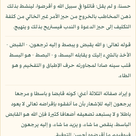
حسنا، و لم يقل: قاتلوا في سبيل الله و أقرضوا، لينشط بذلك
ذهن المخاطب بالخروج من حيز الأمر غير الخالي من كلفة
التكليف إلى حيز الدعوة و الندب فيستريح بذلك و يتهيج.
قوله تعالى: و الله يقبض و يبصط و إليه ترجعون، - القبض -
الأخذ بالشيء إليك و يقابله البسط، و - البصط - هو البسط
قلب سينه صادا لمجاورته حرف الإطباق و التفخيم و هو
الطاء.
و إيراد صفاته الثلاثة أعني: كونه قابضا و باسطا و مرجعا
يرجعون إليه للإشعار بأن ما أنفقوه بإقراضه تعالى لا يعود
باطلا و لا يستبعد تضعيفه أضعافا كثيرة فإن الله هو القابض
الباسط، ينقص ما شاء، و يزيد ما شاء، و إليه يرجعون
فيوفيهم ما أقرضوه أحسن التوفية.