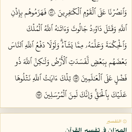
وَٱنصُرۡنَا عَلَى ٱلۡقَوۡمِ ٱلۡكَٰفِرِينَ ٢٥٠
فَهَزَمُوهُم بِإِذۡنِ
ٱللَّهِ وَقَتَلَ دَاوُۥدُ جَالُوتَ وَءَاتَىٰهُ ٱللَّهُ ٱلۡمُلۡكَ
وَٱلۡحِكۡمَةَ وَعَلَّمَهُۥ مِمَّا يَشَآءُۗ وَلَوۡلَا دَفۡعُ ٱللَّهِ ٱلنَّاسَ
بَعۡضَهُم بِبَعۡضٖ لَّفَسَدَتِ ٱلۡأَرۡضُ وَلَٰكِنَّ ٱللَّهَ ذُو
فَضۡلٍ عَلَى ٱلۡعَٰلَمِينَ ٢٥١
تِلۡكَ ءَايَٰتُ ٱللَّهِ نَتۡلُوهَا
عَلَيۡكَ بِٱلۡحَقِّۚ وَإِنَّكَ لَمِنَ ٱلۡمُرۡسَلِينَ ٢٥٢
۞ التفسير
الميزان في تفسير القرآن