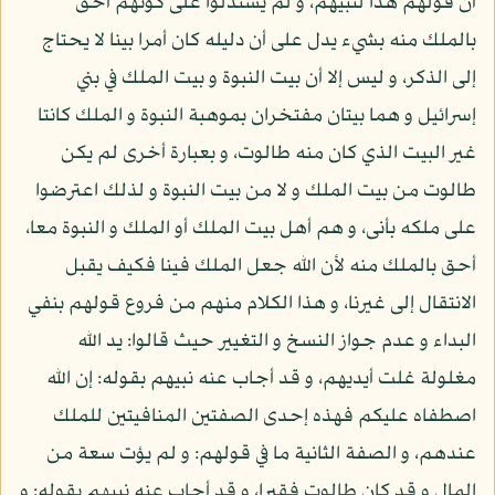
أن قولهم هذا لنبيهم، و لم يستدلوا على كونهم أحق
بالملك منه بشيء يدل على أن دليله كان أمرا بينا لا يحتاج
إلى الذكر، و ليس إلا أن بيت النبوة و بيت الملك في بني
إسرائيل و هما بيتان مفتخران بموهبة النبوة و الملك كانتا
غير البيت الذي كان منه طالوت، و بعبارة أخرى لم يكن
طالوت من بيت الملك و لا من بيت النبوة و لذلك اعترضوا
على ملكه بأنى، و هم أهل بيت الملك أو الملك و النبوة معا،
أحق بالملك منه لأن الله جعل الملك فينا فكيف يقبل
الانتقال إلى غيرنا، و هذا الكلام منهم من فروع قولهم بنفي
البداء و عدم جواز النسخ و التغيير حيث قالوا: يد الله
مغلولة غلت أيديهم، و قد أجاب عنه نبيهم بقوله: إن الله
اصطفاه عليكم فهذه إحدى الصفتين المنافيتين للملك
عندهم، و الصفة الثانية ما في قولهم: و لم يؤت سعة من
المال و قد كان طالوت فقيرا، و قد أجاب عنه نبيهم بقوله: و