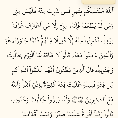
ٱللَّهَ مُبۡتَلِيكُم بِنَهَرٖ فَمَن شَرِبَ مِنۡهُ فَلَيۡسَ مِنِّي
وَمَن لَّمۡ يَطۡعَمۡهُ فَإِنَّهُۥ مِنِّيٓ إِلَّا مَنِ ٱغۡتَرَفَ غُرۡفَةَۢ
بِيَدِهِۦۚ فَشَرِبُواْ مِنۡهُ إِلَّا قَلِيلٗا مِّنۡهُمۡۚ فَلَمَّا جَاوَزَهُۥ هُوَ
وَٱلَّذِينَ ءَامَنُواْ مَعَهُۥ قَالُواْ لَا طَاقَةَ لَنَا ٱلۡيَوۡمَ بِجَالُوتَ
وَجُنُودِهِۦۚ قَالَ ٱلَّذِينَ يَظُنُّونَ أَنَّهُم مُّلَٰقُواْ ٱللَّهِ كَم
مِّن فِئَةٖ قَلِيلَةٍ غَلَبَتۡ فِئَةٗ كَثِيرَةَۢ بِإِذۡنِ ٱللَّهِۗ وَٱللَّهُ
مَعَ ٱلصَّٰبِرِينَ ٢٤٩
وَلَمَّا بَرَزُواْ لِجَالُوتَ وَجُنُودِهِۦ
قَالُواْ رَبَّنَآ أَفۡرِغۡ عَلَيۡنَا صَبۡرٗا وَثَبِّتۡ أَقۡدَامَنَا