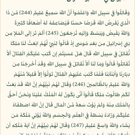
وَقَاتِلُواْ فِي سَبِيلِ اللّهِ وَاعْلَمُواْ أَنَّ اللّهَ سَمِيعٌ عَلِيمٌ (244) مَّن ذَا
الَّذِي يُقْرِضُ اللّهَ قَرْضًا حَسَنًا فَيُضَاعِفَهُ لَهُ أَضْعَافًا كَثِيرَةً
وَاللّهُ يَقْبِضُ وَيَبْسُطُ وَإِلَيْهِ تُرْجَعُونَ (245) أَلَمْ تَرَ إِلَى الْمَلإِ مِن
بَنِي إِسْرَائِيلَ مِن بَعْدِ مُوسَى إِذْ قَالُواْ لِنَبِيٍّ لَّهُمُ ابْعَثْ لَنَا مَلِكًا
نُّقَاتِلْ فِي سَبِيلِ اللّهِ قَالَ هَلْ عَسَيْتُمْ إِن كُتِبَ عَلَيْكُمُ الْقِتَالُ أَلاَّ
تُقَاتِلُواْ قَالُواْ وَمَا لَنَا أَلاَّ نُقَاتِلَ فِي سَبِيلِ اللّهِ وَقَدْ أُخْرِجْنَا مِن
دِيَارِنَا وَأَبْنَآئِنَا فَلَمَّا كُتِبَ عَلَيْهِمُ الْقِتَالُ تَوَلَّوْاْ إِلاَّ قَلِيلاً مِّنْهُمْ
وَاللّهُ عَلِيمٌ بِالظَّالِمِينَ (246) وَقَالَ لَهُمْ نَبِيُّهُمْ إِنَّ اللّهَ قَدْ بَعَثَ
لَكُمْ طَالُوتَ مَلِكًا قَالُوَاْ أَنَّى يَكُونُ لَهُ الْمُلْكُ عَلَيْنَا وَنَحْنُ أَحَقُّ
بِالْمُلْكِ مِنْهُ وَلَمْ يُؤْتَ سَعَةً مِّنَ الْمَالِ قَالَ إِنَّ اللّهَ اصْطَفَاهُ
عَلَيْكُمْ وَزَادَهُ بَسْطَةً فِي الْعِلْمِ وَالْجِسْمِ وَاللّهُ يُؤْتِي مُلْكَهُ مَن
يَشَاء وَاللّهُ وَاسِعٌ عَلِيمٌ (247) وَقَالَ لَهُمْ نِبِيُّهُمْ إِنَّ آيَةَ مُلْكِهِ أَن