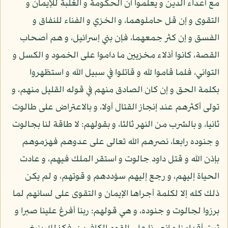
مع أعداء الدين و يعلموا أن الحكومة و الغلبة للإيمان و
التقوى و إن قل حاملوهما، و الخزي و الفناء للنفاق و
الفسق و إن كثر جمعهما، فإن بني إسرائيل، و هم أصحاب
القصة، كانوا أذلاء مخزيين ما داموا على الخمود و الكسل و
التواني، فلما قاموا لله و قاتلوا في سبيل الله و استظهروا
بكلمة الحق و إن كان الصادق منهم في قوله القليل منهم، و
تولى أكثرهم عند إنجاز القتال أولا، و بالاعتراض على طالوت
ثانيا، و بالشرب من النهر ثالثا، و بقولهم: لا طاقة لنا بجالوت
و جنوده رابعا، نصرهم الله تعالى على عدوهم فهزموهم
بإذن الله و قتل داود جالوت و استقر الملك فيهم، و عادت
الحياة إليهم، و رجع إليهم سؤددهم و قوتهم، و لم يكن
ذلك كله إلا لكلمة أجراها الإيمان و التقوى على لسانهم لما
برزوا لجالوت و جنوده، و هي قولهم: ربنا أفرغ علينا صبرا و