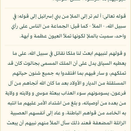
قوله تعالى: أ لم تر إلى الملإ من بني إسرائيل إلى قوله: في
سبيل الله، - الملأ - كما قيل: الجماعة من الناس على رأي
واحد، سميت بالملإ لكونها تملأ العيون عظمة و أبهة.
و قولهم لنبيهم ابعث لنا ملكا نقاتل في سبيل الله، على ما
يعطيه السياق يدل على أن الملك المسمى بجالوت كان قد
تملكهم، و سار فيهم بما افتقدوا به جميع شئون حياتهم
المستقلة من الديار و الأولاد بعد ما كان الله أنجاهم من آل
فرعون، يسومونهم سوء العذاب ببعثة موسى و ولايته و ولاية
من بعده من أوصيائه، و بلغ من اشتداد الأمر عليهم ما انتبه
به الخامد من قواهم الباطنة، و عاد إلى أنفسهم العصبية
الزائلة المضعفة فعند ذلك سأل الملأ منهم نبيهم أن يبعث