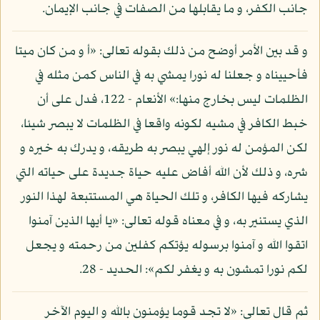
جانب الكفر، و ما يقابلها من الصفات في جانب الإيمان.
و قد بين الأمر أوضح من ذلك بقوله تعالى: «أ و من كان ميتا
فأحييناه و جعلنا له نورا يمشي به في الناس كمن مثله في
الظلمات ليس بخارج منها:» الأنعام - 122، فدل على أن
خبط الكافر في مشيه لكونه واقعا في الظلمات لا يبصر شيئا،
لكن المؤمن له نور إلهي يبصر به طريقه، و يدرك به خيره و
شره، و ذلك لأن الله أفاض عليه حياة جديدة على حياته التي
يشاركه فيها الكافر، و تلك الحياة هي المستتبعة لهذا النور
الذي يستنير به، و في معناه قوله تعالى: «يا أيها الذين آمنوا
اتقوا الله و آمنوا برسوله يؤتكم كفلين من رحمته و يجعل
لكم نورا تمشون به و يغفر لكم»: الحديد - 28.
ثم قال تعالى: «لا تجد قوما يؤمنون بالله و اليوم الآخر