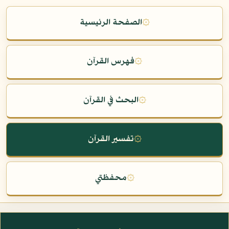
۞
الصفحة الرئيسية
۞
فهرس القرآن
۞
البحث في القرآن
۞
تفسير القرآن
۞
محفظتي