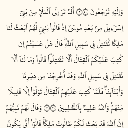
وَإِلَيۡهِ تُرۡجَعُونَ ٢٤٥
أَلَمۡ تَرَ إِلَى ٱلۡمَلَإِ مِنۢ بَنِيٓ
إِسۡرَٰٓءِيلَ مِنۢ بَعۡدِ مُوسَىٰٓ إِذۡ قَالُواْ لِنَبِيّٖ لَّهُمُ ٱبۡعَثۡ لَنَا
مَلِكٗا نُّقَٰتِلۡ فِي سَبِيلِ ٱللَّهِۖ قَالَ هَلۡ عَسَيۡتُمۡ إِن
كُتِبَ عَلَيۡكُمُ ٱلۡقِتَالُ أَلَّا تُقَٰتِلُواْۖ قَالُواْ وَمَا لَنَآ أَلَّا
نُقَٰتِلَ فِي سَبِيلِ ٱللَّهِ وَقَدۡ أُخۡرِجۡنَا مِن دِيَٰرِنَا
وَأَبۡنَآئِنَاۖ فَلَمَّا كُتِبَ عَلَيۡهِمُ ٱلۡقِتَالُ تَوَلَّوۡاْ إِلَّا قَلِيلٗا
مِّنۡهُمۡۚ وَٱللَّهُ عَلِيمُۢ بِٱلظَّٰلِمِينَ ٢٤٦
وَقَالَ لَهُمۡ نَبِيُّهُمۡ
إِنَّ ٱللَّهَ قَدۡ بَعَثَ لَكُمۡ طَالُوتَ مَلِكٗاۚ قَالُوٓاْ أَنَّىٰ يَكُونُ