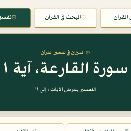
القرآن
۞
البحث في القرآن
۞
تفسير
۞ الميزان في تفسير القرآن
سورة القارعة، آية ١
التفسير يعرض الآيات ١ إلى ١١