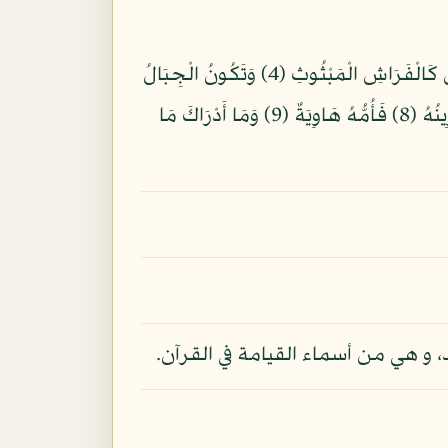
بِسْمِ اللّهِ الرَّحْمنِ الرَّحِيمِ الْقَارِعَةُ (1) مَا الْقَارِعَةُ (2) وَمَا أَدْرَاكَ مَا الْقَارِعَةُ (3) يَوْمَ يَكُونُ النَّاسُ كَالْفَرَاشِ الْمَبْثُوثِ (4) وَتَكُونُ الْجِبَالُ
كَالْعِهْنِ الْمَنفُوشِ (5) فَأَمَّا مَن ثَقُلَتْ مَوَازِينُهُ (6) فَهُوَ فِي عِيشَةٍ رَّاضِيَةٍ (7) وَأَمَّا مَنْ خَفَّتْ مَوَازِينُهُ (8) فَأُمُّهُ هَاوِيَةٌ (9) وَمَا أَدْرَاكَ مَا
، و هي من أسماء القيامة في القرآن.