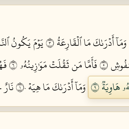
وَمَآ أَدۡرَىٰكَ مَا ٱلۡقَارِعَةُ ٣
يَوۡمَ يَكُونُ ٱلنّ
نفُوشِ ٥
فَأَمَّا مَن ثَقُلَتۡ مَوَٰزِينُهُۥ ٦
فَهُ
هُۥ هَاوِيَةٞ ٩
وَمَآ أَدۡرَىٰكَ مَا هِيَهۡ ١٠
نَارٌ حَ