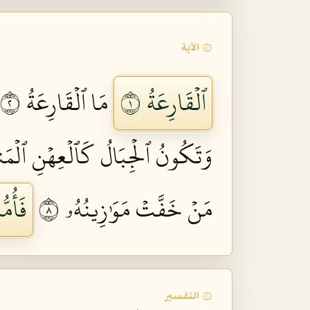
۞ الآية
ٱلۡقَارِعَةُ ١
مَا ٱلۡقَارِعَةُ ٢
وَتَكُونُ ٱلۡجِبَالُ كَٱلۡعِهۡنِ ٱلۡمَ
مَنۡ خَفَّتۡ مَوَٰزِينُهُۥ ٨
فَأُمُّ
۞ التفسير