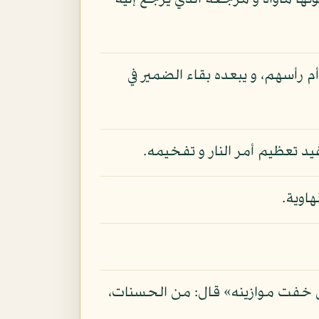
نها مأواه و مرجعه الذي يرجع إليه
أم رأسهم، و يبعده بقاء الضمير في
يد تعظيم أمر النار و تفخيمه.
اوية.
من خفت موازينه» قال: من الحسنات،