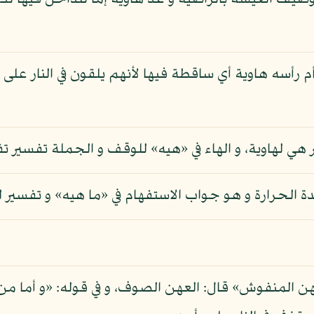
صيف العيشة بالراضية و عد هاوية إما للداخل فيها لكو
أم رأسه هاوية أي ساقطة فيها لأنهم يلقون في النار على 
 هي لهاوية، و الهاء في «هيه» للوقف و الجملة تفسير تف
ة الحرارة و هو جواب الاستفهام في «ما هيه» و تفسير له
لعهن المنفوش» قال: العهن الصوف، و في قوله: «و أما 