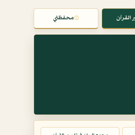
 القرآن
۞
محفظتي