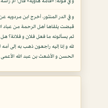
و في قوله: «فأمه هاوية» قال: أم رأسه،
و في الدر المنثور، أخرج ابن مردويه عن
قبضت يلقاها أهل الرحمة من عباد الل
ثم يسألونه ما فعل فلان و فلانة؟ هل
لله و إنا إليه راجعون ذهب به إلى أمه
الحسن و الأشعث بن عبد الله الأعمى