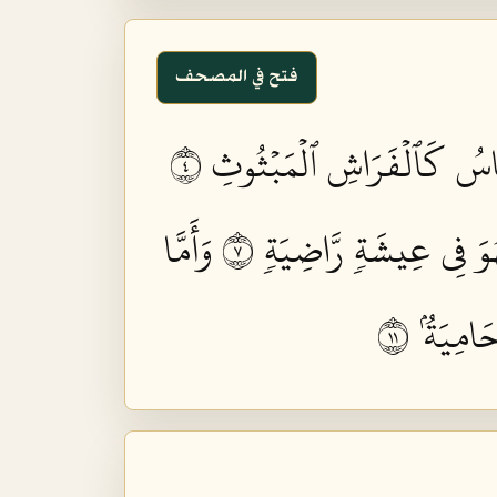
فتح في المصحف
َاسُ كَٱلۡفَرَاشِ ٱلۡمَبۡثُوثِ ٤
وَ فِي عِيشَةٖ رَّاضِيَةٖ ٧
وَأَمَّا
امِيَةُۢ ١١