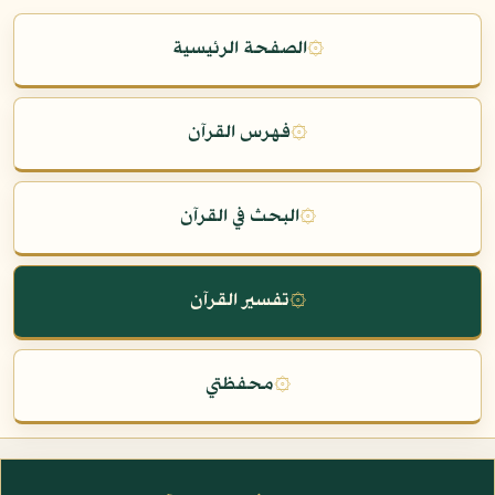
۞
الصفحة الرئيسية
۞
فهرس القرآن
۞
البحث في القرآن
۞
تفسير القرآن
۞
محفظتي