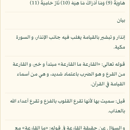
هَاوِيَةٌ (9) وَمَا أَدْرَاكَ مَا هِيَهْ (10) نَارٌ حَامِيَةٌ (11)
بيان
إنذار و تبشير بالقيامة يغلب فيه جانب الإنذار، و السورة
مكية.
قوله تعالى: «القارعة ما القارعة» مبتدأ و خبر، و القارعة
من القرع و هو الضرب باعتماد شديد، و هي من أسماء
القيامة في القرآن.
قيل: سميت بها لأنها تقرع القلوب بالفزع و تقرع أعداء الله
بالعذاب.
و السؤال عن حقيقة القارعة في قوله: «ما القارعة» مع