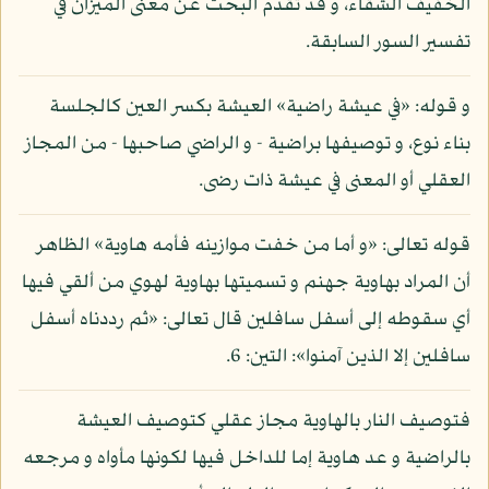
الخفيف الشقاء، و قد تقدم البحث عن معنى الميزان في
تفسير السور السابقة.
و قوله: «في عيشة راضية» العيشة بكسر العين كالجلسة
بناء نوع، و توصيفها براضية - و الراضي صاحبها - من المجاز
العقلي أو المعنى في عيشة ذات رضى.
قوله تعالى: «و أما من خفت موازينه فأمه هاوية» الظاهر
أن المراد بهاوية جهنم و تسميتها بهاوية لهوي من ألقي فيها
أي سقوطه إلى أسفل سافلين قال تعالى: «ثم رددناه أسفل
سافلين إلا الذين آمنوا»: التين: 6.
فتوصيف النار بالهاوية مجاز عقلي كتوصيف العيشة
بالراضية و عد هاوية إما للداخل فيها لكونها مأواه و مرجعه