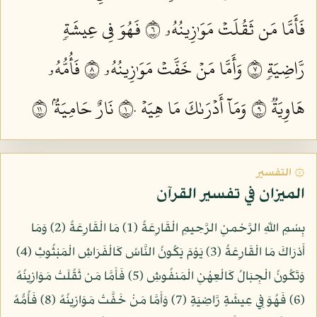
فَأَمَّا مَن ثَقُلَتۡ مَوَٰزِينُهُۥ ٦
فَهُوَ فِي عِيشَةٖ
رَّاضِيَةٖ ٧
وَأَمَّا مَنۡ خَفَّتۡ مَوَٰزِينُهُۥ ٨
فَأُمُّهُۥ
هَاوِيَةٞ ٩
وَمَآ أَدۡرَىٰكَ مَا هِيَهۡ ١٠
نَارٌ حَامِيَةُۢ ١١
۞ التفسير
الميزان في تفسير القرآن
بِسْمِ اللّهِ الرَّحْمنِ الرَّحِيمِ الْقَارِعَةُ (1) مَا الْقَارِعَةُ (2) وَمَا
أَدْرَاكَ مَا الْقَارِعَةُ (3) يَوْمَ يَكُونُ النَّاسُ كَالْفَرَاشِ الْمَبْثُوثِ (4)
وَتَكُونُ الْجِبَالُ كَالْعِهْنِ الْمَنفُوشِ (5) فَأَمَّا مَن ثَقُلَتْ مَوَازِينُهُ
(6) فَهُوَ فِي عِيشَةٍ رَّاضِيَةٍ (7) وَأَمَّا مَنْ خَفَّتْ مَوَازِينُهُ (8) فَأُمُّهُ