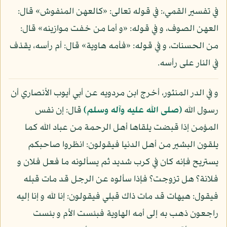
في تفسير القمي،: في قوله تعالى: «كالعهن المنفوش» قال:
العهن الصوف، و في قوله: «و أما من خفت موازينه» قال:
من الحسنات، و في قوله: «فأمه هاوية» قال: أم رأسه، يقذف
في النار على رأسه.
و في الدر المنثور، أخرج ابن مردويه عن أبي أيوب الأنصاري أن
رسول الله
(صلى الله عليه وآله وسلم)
قال: إن نفس
المؤمن إذا قبضت يلقاها أهل الرحمة من عباد الله كما
يلقون البشير من أهل الدنيا فيقولون: انظروا صاحبكم
يستريح فإنه كان في كرب شديد ثم يسألونه ما فعل فلان و
فلانة؟ هل تزوجت؟ فإذا سألوه عن الرجل قد مات قبله
فيقول: هيهات قد مات ذاك قبلي فيقولون: إنا لله و إنا إليه
راجعون ذهب به إلى أمه الهاوية فبئست الأم و بئست