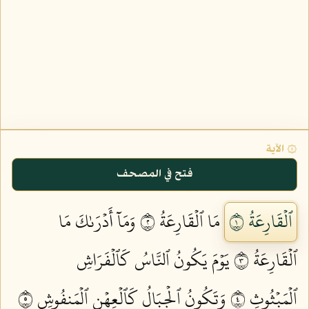
۞ الآية
فتح في المصحف
ٱلۡقَارِعَةُ ١
مَا ٱلۡقَارِعَةُ ٢
وَمَآ أَدۡرَىٰكَ مَا
ٱلۡقَارِعَةُ ٣
يَوۡمَ يَكُونُ ٱلنَّاسُ كَٱلۡفَرَاشِ
ٱلۡمَبۡثُوثِ ٤
وَتَكُونُ ٱلۡجِبَالُ كَٱلۡعِهۡنِ ٱلۡمَنفُوشِ ٥