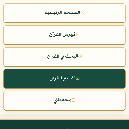
۞
الصفحة الرئيسية
۞
فهرس القرآن
۞
البحث في القرآن
۞
تفسير القرآن
۞
محفظتي