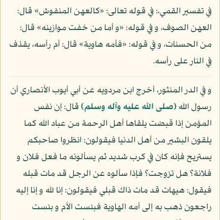
في تفسير القمي،: في قوله تعالى: «كالعهن المنفوش» قال:
العهن الصوف، و في قوله: «و أما من خفت موازينه» قال:
من الحسنات، و في قوله: «فأمه هاوية» قال: أم رأسه، يقذف
في النار على رأسه.
و في الدر المنثور، أخرج ابن مردويه عن أبي أيوب الأنصاري أن
رسول الله
(صلى الله عليه وآله وسلم)
قال: إن نفس
المؤمن إذا قبضت يلقاها أهل الرحمة من عباد الله كما
يلقون البشير من أهل الدنيا فيقولون: انظروا صاحبكم
يستريح فإنه كان في كرب شديد ثم يسألونه ما فعل فلان و
فلانة؟ هل تزوجت؟ فإذا سألوه عن الرجل قد مات قبله
فيقول: هيهات قد مات ذاك قبلي فيقولون: إنا لله و إنا إليه
راجعون ذهب به إلى أمه الهاوية فبئست الأم و بئست