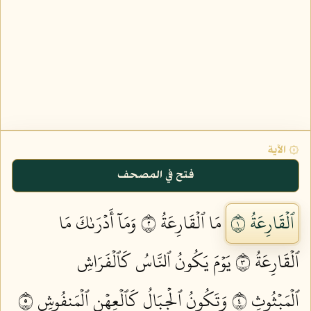
۞ الآية
فتح في المصحف
ٱلۡقَارِعَةُ ١
مَا ٱلۡقَارِعَةُ ٢
وَمَآ أَدۡرَىٰكَ مَا
ٱلۡقَارِعَةُ ٣
يَوۡمَ يَكُونُ ٱلنَّاسُ كَٱلۡفَرَاشِ
ٱلۡمَبۡثُوثِ ٤
وَتَكُونُ ٱلۡجِبَالُ كَٱلۡعِهۡنِ ٱلۡمَنفُوشِ ٥