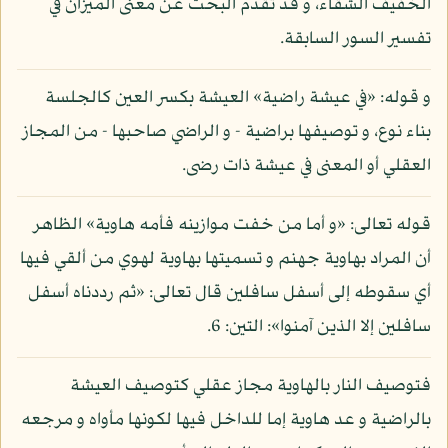
الخفيف الشقاء، و قد تقدم البحث عن معنى الميزان في
تفسير السور السابقة.
و قوله: «في عيشة راضية» العيشة بكسر العين كالجلسة
بناء نوع، و توصيفها براضية - و الراضي صاحبها - من المجاز
العقلي أو المعنى في عيشة ذات رضى.
قوله تعالى: «و أما من خفت موازينه فأمه هاوية» الظاهر
أن المراد بهاوية جهنم و تسميتها بهاوية لهوي من ألقي فيها
أي سقوطه إلى أسفل سافلين قال تعالى: «ثم رددناه أسفل
سافلين إلا الذين آمنوا»: التين: 6.
فتوصيف النار بالهاوية مجاز عقلي كتوصيف العيشة
بالراضية و عد هاوية إما للداخل فيها لكونها مأواه و مرجعه