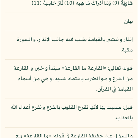
هَاوِيَةٌ (9) وَمَا أَدْرَاكَ مَا هِيَهْ (10) نَارٌ حَامِيَةٌ (11)
بيان
إنذار و تبشير بالقيامة يغلب فيه جانب الإنذار، و السورة
مكية.
قوله تعالى: «القارعة ما القارعة» مبتدأ و خبر، و القارعة
من القرع و هو الضرب باعتماد شديد، و هي من أسماء
القيامة في القرآن.
قيل: سميت بها لأنها تقرع القلوب بالفزع و تقرع أعداء الله
بالعذاب.
و السؤال عن حقيقة القارعة في قوله: «ما القارعة» مع