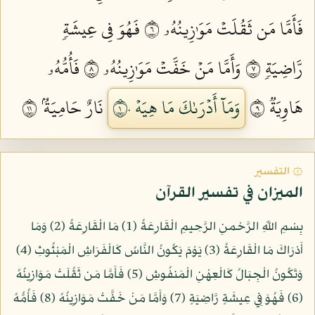
فَأَمَّا مَن ثَقُلَتۡ مَوَٰزِينُهُۥ ٦
فَهُوَ فِي عِيشَةٖ
رَّاضِيَةٖ ٧
وَأَمَّا مَنۡ خَفَّتۡ مَوَٰزِينُهُۥ ٨
فَأُمُّهُۥ
هَاوِيَةٞ ٩
وَمَآ أَدۡرَىٰكَ مَا هِيَهۡ ١٠
نَارٌ حَامِيَةُۢ ١١
۞ التفسير
الميزان في تفسير القرآن
بِسْمِ اللّهِ الرَّحْمنِ الرَّحِيمِ الْقَارِعَةُ (1) مَا الْقَارِعَةُ (2) وَمَا
أَدْرَاكَ مَا الْقَارِعَةُ (3) يَوْمَ يَكُونُ النَّاسُ كَالْفَرَاشِ الْمَبْثُوثِ (4)
وَتَكُونُ الْجِبَالُ كَالْعِهْنِ الْمَنفُوشِ (5) فَأَمَّا مَن ثَقُلَتْ مَوَازِينُهُ
(6) فَهُوَ فِي عِيشَةٍ رَّاضِيَةٍ (7) وَأَمَّا مَنْ خَفَّتْ مَوَازِينُهُ (8) فَأُمُّهُ