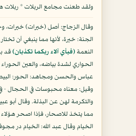
ولقد طعنت مجامع الربلات * ربلات هند 
وقال الزجاج: أصل (خيرات) خيرات، وخ
الجنة: خيرة، لأنها مما ينبغي أن تخت
النعمة
(فبأي آلاء ربكما تكذبان)
قد بي
الحواري لشدة بياضه، والعين الحوراء 
عباس والحسن ومجاهد: الحور: البيض.
وقيل: معناه محبوسات في الحجال - ف
والتكرمة لهن عن البذلة. وقال أبو عب
مما يتخذ للاصحار، فإذا اصحر هؤلاء ال
الخيام وقال عبد الله: الخيام در مج