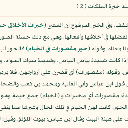
خيرة الملكات ( 2 )
فف. وفى الخبر المرفوع إن المعنى
(خيرات الأخلاق حس
ار لفضلها في أخلاقها وأفعالها، وهي مع ذلك حسنة الصو
نا معناه. وقوله
(حور مقصورات في الخيام)
فالحور الب
إذا كانت شديدة بياض البياض، وشديدة سواد، السواد، 
 وقوله (مقصورات) أي قصرن على أزواجهن، فلا بردن بد
ي قول ابن عباس وأبي العالية ومحمد بن كعب والضحا
يدة: مقصورات أي مخدرات و (الخيام) جمع خيمة وهو بي
حور، كانت لهن الخيام في تلك الحال وغيرها مما ينفى ا
وف على هيئة البيت وقال ابن عباس: بيوت اللؤلؤ. وقي