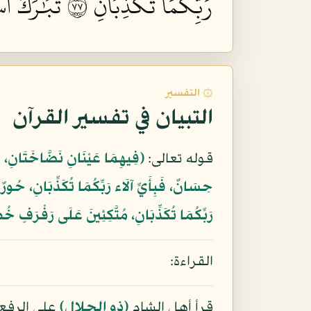
رَبِّكُمَا تُكَذِّبَانِ ٧٧
تَبَٰرَكَ ٱس
۞ التفسير
التبيان في تفسير القرآن
قوله تعالى:
﴿فِيهِمَا عَيْنَانِ نَضَّاخَتَانِ، فَبِ
حِسَانٌ، فَبِأَيِّ آلَاء رَبِّكُمَا تُكَذِّبَانِ، حُورٌ م
رَبِّكُمَا تُكَذِّبَانِ، مُتَّكِئِينَ عَلَى رَفْرَفٍ خُض
القراءة:
قرأ أهل الشام
(ذو الجلال)
على الرفع،