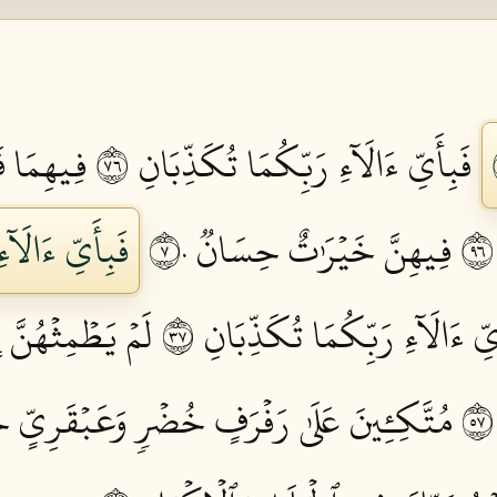
فَبِأَيِّ ءَالَآءِ رَبِّكُمَا تُكَذِّبَانِ ٦٧
فِيهِمَا فَٰ
فِيهِنَّ خَيۡرَٰتٌ حِسَانٞ ٧٠
فَبِأَيِّ ءَالَآء
يِّ ءَالَآءِ رَبِّكُمَا تُكَذِّبَانِ ٧٣
لَمۡ يَطۡمِثۡهُنَّ 
مُتَّكِـِٔينَ عَلَىٰ رَفۡرَفٍ خُضۡرٖ وَعَبۡقَرِيٍّ ح