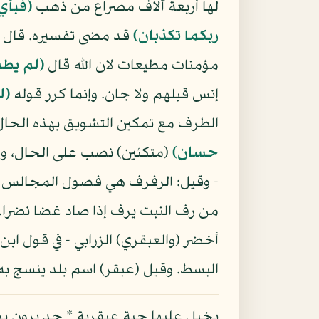
لها أربعة آلاف مصراع من ذهب
(فبأي 
ربكما تكذبان)
قد مضى تفسيره. قال الب
مؤمنات مطيعات لان الله قال
(لم يطم
إنس قبلهم ولا جان. وإنما كرر قوله
(ل
الطرف مع تمكين التشويق بهذه الحال
حسان)
(متكئين) نصب على الحال، وق
- وقيل: الرفرف هي فصول المجالس لل
من رف النبت يرف إذا صاد غضا نضرا.
أخضر (والعبقري) الزرابي - في قول ا
البسط. وقيل (عبقر) اسم بلد ينسج ب
بخيل عليها جبة عبقرية * جد يرون يوما ا