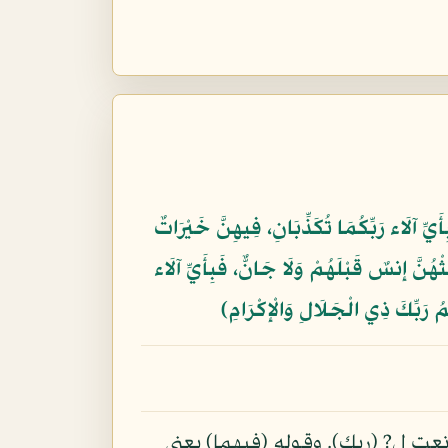
َيِّ آلَاء رَبِّكُمَا تُكَذِّبَانِ، فِيهِنَّ خَيْرَاتٌ
ْهُنَّ إِنسٌ قَبْلَهُمْ وَلَا جَانٌّ، فَبِأَيِّ آلَاء
مُ رَبِّكَ ذِي الْجَلَالِ وَالْإِكْرَامِ﴾
عت ل? (ربك). وقوله (فيهما) يعني