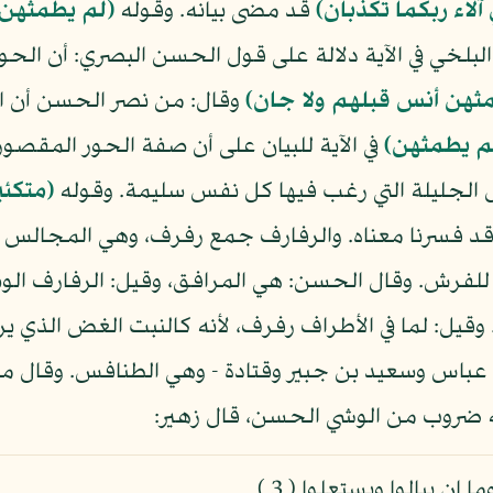
آلاء ربكما تكذبان)
قد مضى بيانه. وقوله
(لم يطمثهن ا
لخي في الآية دلالة على قول الحسن البصري: أن الحور ا
ثهن أنس قبلهم ولا جان)
وقال: من نصر الحسن أن الم
م يطمثهن)
في الآية للبيان على أن صفة الحور المقصو
 الجليلة التي رغب فيها كل نفس سليمة. وقوله
(متكئ
د فسرنا معناه. والرفارف جمع رفرف، وهي المجالس -
فرش. وقال الحسن: هي المرافق، وقيل: الرفارف الوسا
 وقيل: لما في الأطراف رفرف، لأنه كالنبت الغض الذ
بن عباس وسعيد بن جبير وقتادة - وهي الطنافس. وقال م
ه ضروب من الوشي الحسن، قال زهير:
ن يبالوا ويستعلوا ( 3 )