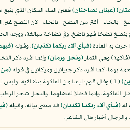
تان)
(عينان نضاختان)
فعين الماء المكان الذي ينبع م
خ - بالخاء - أكثر من النضح - بالحاء - لان النضح غير
خ ينضخ نضخا فهو ناضخ. وفى نضاخة مبالغة، ووجه الحك
ا جرت به العادة
(فبأي آلاء ربكما تكذبان)
. وقوله
(فيهم
(فاكهة) وهي الثمار
(ونخل ورمان)
وإنما افرد ذكر النخ
مة بهما، كما أفرد ذكر جبرائيل وميكائيل في قوله
(من 
ين)
( 1 ) وقال قوم: ليسا من الفاكهة بدلا الآية. وليس
ل الفاكهة، وإنما فضلا لفضلهما، والنخل شجر الرطب 
 له
(فبأي آلاء ربكما تكذبان)
قد مضى بيانه. وقوله
(في
والرجال أخيار قال الشاعر: