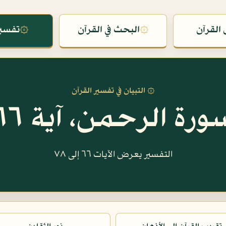
القرآن
۞
البحث في القرآن
۞
تفسير
۞ التبيان في تفسير القرآن
ورة الرحمن، آية ٦٦
التفسير يعرض الآيات ٦٦ إلى ٧٨