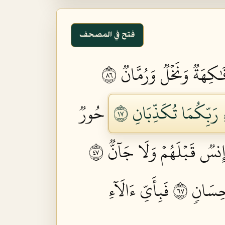
فتح في المصحف
كِهَةٞ وَنَخۡلٞ وَرُمَّانٞ ٦٨
ِ رَبِّكُمَا تُكَذِّبَانِ ٧١
حُورٞ
إِنسٞ قَبۡلَهُمۡ وَلَا جَآنّٞ ٧٤
ِسَانٖ ٧٦
فَبِأَيِّ ءَالَآءِ