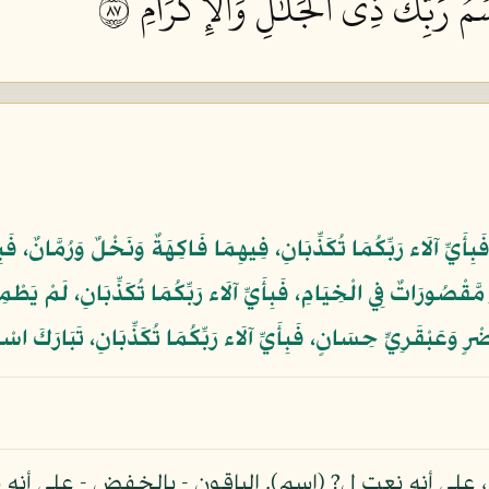
ۡمُ رَبِّكَ ذِي ٱلۡجَلَٰلِ وَٱلۡإِكۡرَامِ ٧٨
أَيِّ آلَاء رَبِّكُمَا تُكَذِّبَانِ، فِيهِمَا فَاكِهَةٌ وَنَخْلٌ وَرُمَّانٌ، فَبِأ
َّقْصُورَاتٌ فِي الْخِيَامِ، فَبِأَيِّ آلَاء رَبِّكُمَا تُكَذِّبَانِ، لَمْ يَطْمِث
ْرٍ وَعَبْقَرِيٍّ حِسَانٍ، فَبِأَيِّ آلَاء رَبِّكُمَا تُكَذِّبَانِ، تَبَارَكَ اسْ
 على أنه نعت ل? (اسم). الباقون - بالخفض - على أنه ن