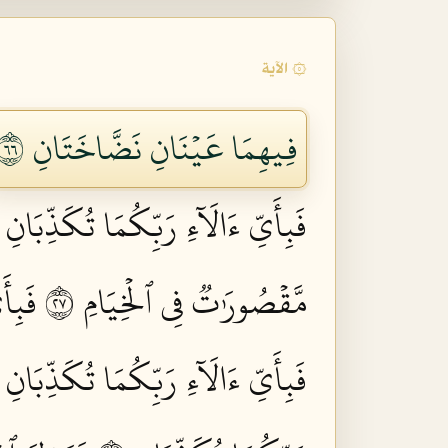
۞ الآية
فِيهِمَا عَيۡنَانِ نَضَّاخَتَانِ ٦٦
فَبِأَيِّ ءَالَآءِ رَبِّكُمَا تُكَذِّبَانِ ٦٩
مَّقۡصُورَٰتٞ فِي ٱلۡخِيَامِ ٧٢
فَبِأَ
فَبِأَيِّ ءَالَآءِ رَبِّكُمَا تُكَذِّبَانِ ٧٥