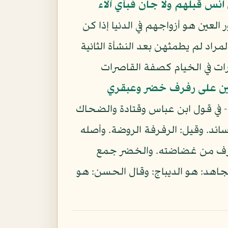
نس قبلهم ولا جان فبأي آلاء
لعين هو أزواجهم في الدنيا إذا كن
راد لم يطمثهن بعد النشأة الثانية
رات في الخيام كصفة القاصرات
ين على رفرف خضر وعبقري
 في قول ابن عباس وقتادة والضحاك
ئد. وقيل: الرفرفة الروضة. وأصله
ي يرف من غضاضته. والخضر جمع
جاهد: هو الديباج: وقال الحسن: هو