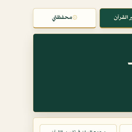
 القرآن
۞
محفظتي