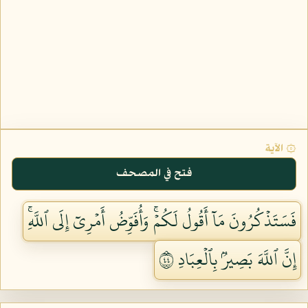
۞ الآية
فتح في المصحف
فَسَتَذۡكُرُونَ مَآ أَقُولُ لَكُمۡۚ وَأُفَوِّضُ أَمۡرِيٓ إِلَى ٱللَّهِۚ
إِنَّ ٱللَّهَ بَصِيرُۢ بِٱلۡعِبَادِ ٤٤