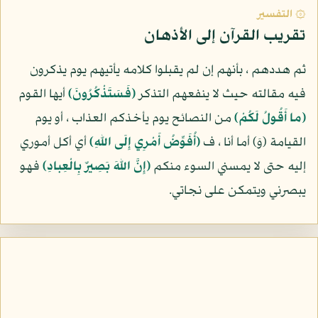
۞ التفسير
تقريب القرآن إلى الأذهان
ثم هددهم ، بأنهم إن لم يقبلوا كلامه يأتيهم يوم يذكرون
فيه مقالته حيث لا ينفعهم التذكر
(فَسَتَذْكُرُونَ)
أيها القوم
(ما أَقُولُ لَكُمْ)
من النصائح يوم يأخذكم العذاب ، أو يوم
القيامة (وَ) أما أنا ، ف
(أُفَوِّضُ أَمْرِي إِلَى اللهِ)
أي أكل أموري
إليه حتى لا يمسني السوء منكم
(إِنَّ اللهَ بَصِيرٌ بِالْعِبادِ)
فهو
يبصرني ويتمكن على نجاتي.