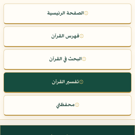
۞
الصفحة الرئيسية
۞
فهرس القرآن
۞
البحث في القرآن
۞
تفسير القرآن
۞
محفظتي