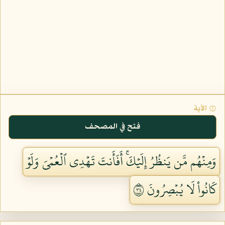
۞ الآية
فتح في المصحف
وَمِنۡهُم مَّن يَنظُرُ إِلَيۡكَۚ أَفَأَنتَ تَهۡدِي ٱلۡعُمۡيَ وَلَوۡ
كَانُواْ لَا يُبۡصِرُونَ ٤٣