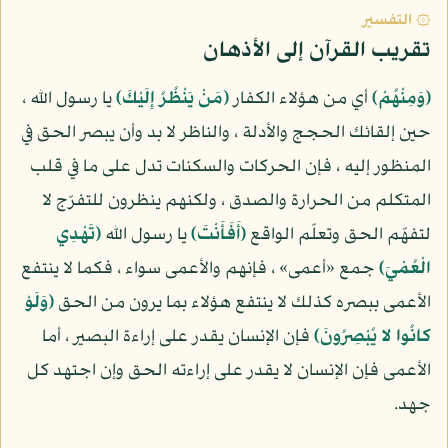
۞ التفسير
تقريب القرآن إلى الأذهان
(وَمِنْهُمْ)
أي من هؤلاء الكفار
(مَنْ يَنْظُرُ إِلَيْكَ)
يا رسول الله ،
حين إلقائك الحجج والأدلة ، والناظر لا بد وأن يبصر الحق في
المنظور إليه ، فإن الحركات والسكنات تدل على ما في قلب
المتكلم من الحرارة والصدق ، ولكنهم ينظرون للتفرّج لا
لتفهّم الحق وتعلّم الواقع
(أَفَأَنْتَ)
يا رسول الله
(تَهْدِي
الْعُمْيَ)
جمع «أعمى» ، فإنهم والأعمى سواء ، فكما لا ينتفع
الأعمى ببصره كذلك لا ينتفع هؤلاء بما يرون من الحق
(وَلَوْ
كانُوا لا يُبْصِرُونَ)
فإن الإنسان يقدر على إراءة البصير ، أما
الأعمى فإن الإنسان لا يقدر على إراءته الحق وإن اجتهد كل
جهد.