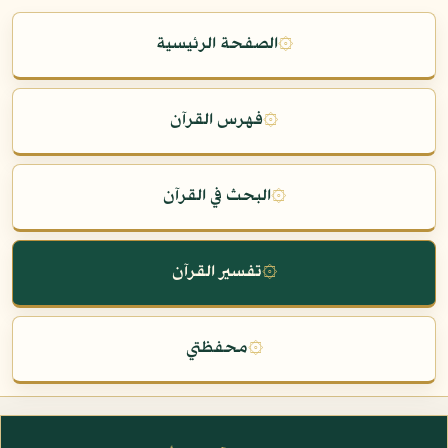
۞
الصفحة الرئيسية
۞
فهرس القرآن
۞
البحث في القرآن
۞
تفسير القرآن
۞
محفظتي