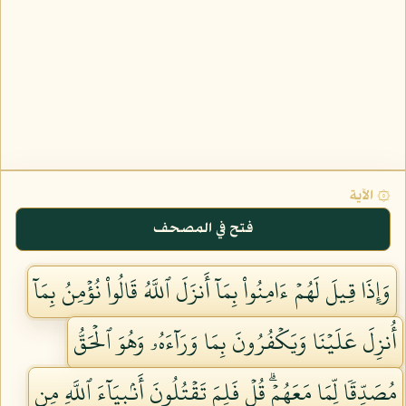
۞ الآية
فتح في المصحف
وَإِذَا قِيلَ لَهُمۡ ءَامِنُواْ بِمَآ أَنزَلَ ٱللَّهُ قَالُواْ نُؤۡمِنُ بِمَآ
أُنزِلَ عَلَيۡنَا وَيَكۡفُرُونَ بِمَا وَرَآءَهُۥ وَهُوَ ٱلۡحَقُّ
مُصَدِّقٗا لِّمَا مَعَهُمۡۗ قُلۡ فَلِمَ تَقۡتُلُونَ أَنۢبِيَآءَ ٱللَّهِ مِن