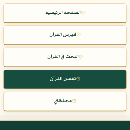
۞
الصفحة الرئيسية
۞
فهرس القرآن
۞
البحث في القرآن
۞
تفسير القرآن
۞
محفظتي