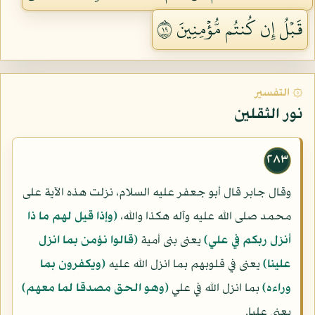
قَبۡلُ إِن كُنتُم مُّؤۡمِنِينَ ٩١
۞ التفسير
نور الثقلين
٢٨٣
وقال جابر قال أبو جعفر عليه السلام، نزلت هذه الآية على
محمد صلى الله عليه وآله هكذا والله،
(وإذا قيل لهم ما ذا
أنزل ربكم في علي)
يعنى بنى أمية
(قالوا نؤمن بما انزل
علينا)
يعنى في قلوبهم بما انزل الله عليه
(ويكفرون بما
وراءه)
بما انزل الله في علي
(وهو الحق مصدقا لما معهم)
يعنى عليا.