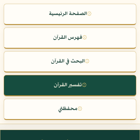
۞
الصفحة الرئيسية
۞
فهرس القرآن
۞
البحث في القرآن
۞
تفسير القرآن
۞
محفظتي