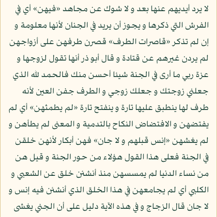
لا يرد أيديهم عنها بعد و لا شوك عن مجاهد «فيهن» أي في
الفرش التي ذكرها و يجوز أن يريد في الجنان لأنها معلومة و
إن لم تذكر «قاصرات الطرف» قصرن طرفهن على أزواجهن
لم يردن غيرهم عن قتادة و قال أبو ذر أنها تقول لزوجها و
عزة ربي ما أرى في الجنة شيئا أحسن منك فالحمد لله الذي
جعلني زوجتك و جعلك زوجي و الطرف جفن العين لأنه
طرف لها ينطبق عليها تارة و ينفتح تارة «لم يطمثهن» أي لم
يفتضهن و الافتضاض النكاح بالتدمية و المعنى لم يطأهن و
لم يغشهن «إنس قبلهم و لا جان» فهن أبكار لأنهن خلقن
في الجنة فعلى هذا القول هؤلاء من حور الجنة و قيل هن
من نساء الدنيا لم يمسسهن منذ أنشئن خلق عن الشعبي و
الكلبي أي لم يجامعهن في هذا الخلق الذي أنشئن فيه إنس و
لا جان قال الزجاج و في هذه الآية دليل على أن الجني يغشى