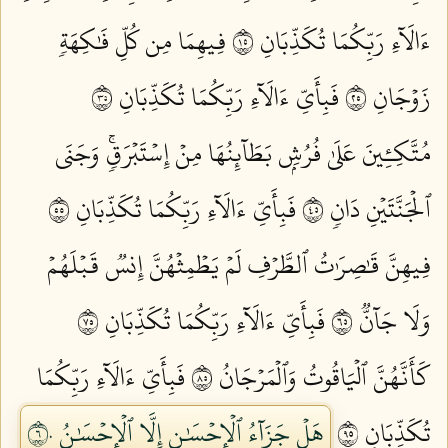
ءَالَآءِ رَبِّكُمَا تُكَذِّبَانِ ٥١
فِيهِمَا مِن كُلِّ فَٰكِهَةٖ
زَوۡجَانِ ٥٢
فَبِأَيِّ ءَالَآءِ رَبِّكُمَا تُكَذِّبَانِ ٥٣
مُتَّكِـِٔينَ عَلَىٰ فُرُشِۭ بَطَآئِنُهَا مِنۡ إِسۡتَبۡرَقٖۚ وَجَنَى
ٱلۡجَنَّتَيۡنِ دَانٖ ٥٤
فَبِأَيِّ ءَالَآءِ رَبِّكُمَا تُكَذِّبَانِ ٥٥
فِيهِنَّ قَٰصِرَٰتُ ٱلطَّرۡفِ لَمۡ يَطۡمِثۡهُنَّ إِنسٞ قَبۡلَهُمۡ
وَلَا جَآنّٞ ٥٦
فَبِأَيِّ ءَالَآءِ رَبِّكُمَا تُكَذِّبَانِ ٥٧
كَأَنَّهُنَّ ٱلۡيَاقُوتُ وَٱلۡمَرۡجَانُ ٥٨
فَبِأَيِّ ءَالَآءِ رَبِّكُمَا
تُكَذِّبَانِ ٥٩
هَلۡ جَزَآءُ ٱلۡإِحۡسَٰنِ إِلَّا ٱلۡإِحۡسَٰنُ ٦٠