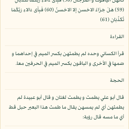
كَأَنهُنّ الْيَاقُوت وَ الْمَرْجَانُ (58) فَبِأَى ءَالاءِ رَبِّكُمَا تُكَذِّبَانِ
(59) هَلْ جَزَاءُ الاحْسنِ إِلا الاحْسنُ (60) فَبِأَى ءَالاءِ رَبِّكُمَا
تُكَذِّبَانِ (61)
القراءة
قرأ الكسائي وحده لم يطمثهن بكسر الميم في إحداهما و
ضمها في الأخرى و الباقون بكسر الميم في الحرفين معا.
الحجة
قال أبو علي يطمث و يطمث لغتان و قال أبو عبيدة لم
يطمثهن أي لم يمسهن يقال ما طمث هذا البعير حبل قط
أي ما مسه قال رؤبة: