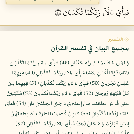
فَبِأَيِّ ءَالَآءِ رَبِّكُمَا تُكَذِّبَانِ ٦١
۞ التفسير
مجمع البيان في تفسير القرآن
وَ لِمَنْ خَاف مَقَامَ رَبِّهِ جَنّتَانِ (46) فَبِأَى ءَالاءِ رَبِّكُمَا تُكَذِّبَانِ
(47) ذَوَاتَا أَفْنَانٍ (48) فَبِأَى ءَالاءِ رَبِّكُمَا تُكَذِّبَانِ (49) فِيهِمَا
عَيْنَانِ تجْرِيَانِ (50) فَبِأَى ءَالاءِ رَبِّكُمَا تُكَذِّبَانِ (51) فِيهِمَا مِن
كلِّ فَكِهَةٍ زَوْجَانِ (52) فَبِأَى ءَالاءِ رَبِّكُمَا تُكَذِّبَانِ (53) مُتّكِئِينَ
عَلى فُرُشِ بَطائنهَا مِنْ إِستَبرَقٍ وَ جَنى الْجَنّتَينِ دَانٍ (54) فَبِأَى
ءَالاءِ رَبِّكُمَا تُكَذِّبَانِ (55) فِيهِنّ قَصِرَت الطرْفِ لَمْ يَطمِثهُنّ
إِنسٌ قَبْلَهُمْ وَ لا جَانّ (56) فَبِأَى ءَالاءِ رَبِّكُمَا تُكَذِّبَانِ (57)