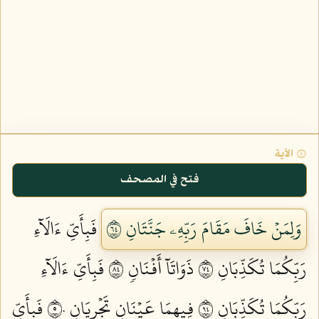
۞ الآية
فتح في المصحف
وَلِمَنۡ خَافَ مَقَامَ رَبِّهِۦ جَنَّتَانِ ٤٦
فَبِأَيِّ ءَالَآءِ
رَبِّكُمَا تُكَذِّبَانِ ٤٧
ذَوَاتَآ أَفۡنَانٖ ٤٨
فَبِأَيِّ ءَالَآءِ
رَبِّكُمَا تُكَذِّبَانِ ٤٩
فِيهِمَا عَيۡنَانِ تَجۡرِيَانِ ٥٠
فَبِأَيِّ