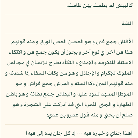
كالبيض لم يطمث بهن طامث.
اللغة
الأفنان جمع فنن و هو الغصن الغض الورق و منه قولهم
هذا فن آخر أي نوع آخر و يجوز أن يكون جمع فن و الاتكاء
الاستناد للتكرمة و الإمتاع و التكأة تطرح للإنسان في مجالس
الملوك للإكرام و الإجلال و هو من وكات السقاء إذا شددته و
منه قولهم العين وكا الستة و الفرش جمع فراش و هو
الموطإ الممهد للنوم عليه و البطائن جمع بطانة و هو باطن
الظهارة و الجنى الثمرة التي قد أدركت على الشجرة و هو
صلح أن يجني و منه قول عمرو بن عدي:
{هذا جناي و خياره فيه --- إذ كل جان يده إلى فيه}