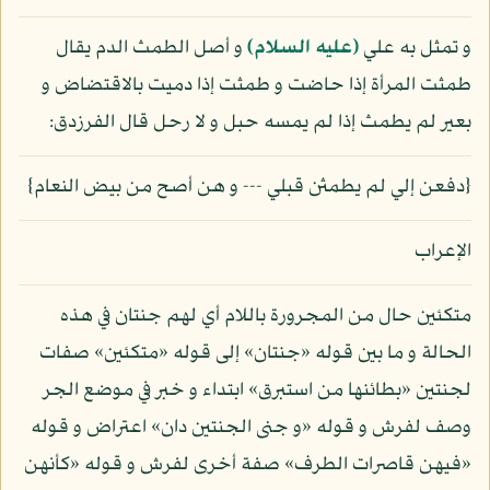
و تمثل به علي
(عليه السلام)
و أصل الطمث الدم يقال
طمثت المرأة إذا حاضت و طمثت إذا دميت بالاقتضاض و
بعير لم يطمث إذا لم يمسه حبل و لا رحل قال الفرزدق:
{دفعن إلي لم يطمثن قبلي --- و هن أصح من بيض النعام}
الإعراب
متكئين حال من المجرورة باللام أي لهم جنتان في هذه
الحالة و ما بين قوله «جنتان» إلى قوله «متكئين» صفات
لجنتين «بطائنها من استبرق» ابتداء و خبر في موضع الجر
وصف لفرش و قوله «و جنى الجنتين دان» اعتراض و قوله
«فيهن قاصرات الطرف» صفة أخرى لفرش و قوله «كأنهن