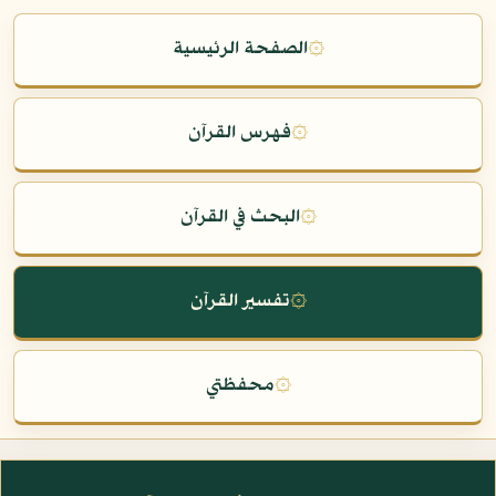
۞
الصفحة الرئيسية
۞
فهرس القرآن
۞
البحث في القرآن
۞
تفسير القرآن
۞
محفظتي