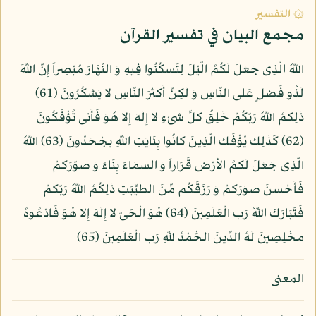
۞ التفسير
مجمع البيان في تفسير القرآن
اللّهُ الّذِى جَعَلَ لَكُمُ الّيْلَ لِتَسكُنُوا فِيهِ وَ النّهَارَ مُبْصِراً إِنّ اللّهَ
لَذُو فَضلٍ عَلى النّاسِ وَ لَكِنّ أَكثرَ النّاسِ لا يَشكُرُونَ (61)
ذَلِكمُ اللّهُ رَبّكُمْ خَلِقُ كلِّ شىْءٍ لا إِلَهَ إِلا هُوَ فَأَنى تُؤْفَكُونَ
(62) كَذَلِك يُؤْفَك الّذِينَ كانُوا بِئَايَتِ اللّهِ يجْحَدُونَ (63) اللّهُ
الّذِى جَعَلَ لَكمُ الأَرْض قَرَاراً وَ السمَاءَ بِنَاءً وَ صوّرَكمْ
فَأَحْسنَ صوَرَكمْ وَ رَزَقَكُم مِّنَ الطيِّبَتِ ذَلِكُمُ اللّهُ رَبّكمْ
فَتَبَارَك اللّهُ رَب الْعَلَمِينَ (64) هُوَ الْحَىّ لا إِلَهَ إِلا هُوَ فَادْعُوهُ
مخْلِصِينَ لَهُ الدِّينَ الحَْمْدُ للّهِ رَب الْعَلَمِينَ (65)
المعنى