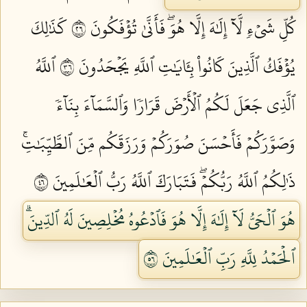
كُلِّ شَيۡءٖ لَّآ إِلَٰهَ إِلَّا هُوَۖ فَأَنَّىٰ تُؤۡفَكُونَ ٦٢
كَذَٰلِكَ
يُؤۡفَكُ ٱلَّذِينَ كَانُواْ بِـَٔايَٰتِ ٱللَّهِ يَجۡحَدُونَ ٦٣
ٱللَّهُ
ٱلَّذِي جَعَلَ لَكُمُ ٱلۡأَرۡضَ قَرَارٗا وَٱلسَّمَآءَ بِنَآءٗ
وَصَوَّرَكُمۡ فَأَحۡسَنَ صُوَرَكُمۡ وَرَزَقَكُم مِّنَ ٱلطَّيِّبَٰتِۚ
ذَٰلِكُمُ ٱللَّهُ رَبُّكُمۡۖ فَتَبَارَكَ ٱللَّهُ رَبُّ ٱلۡعَٰلَمِينَ ٦٤
هُوَ ٱلۡحَيُّ لَآ إِلَٰهَ إِلَّا هُوَ فَٱدۡعُوهُ مُخۡلِصِينَ لَهُ ٱلدِّينَۗ
ٱلۡحَمۡدُ لِلَّهِ رَبِّ ٱلۡعَٰلَمِينَ ٦٥