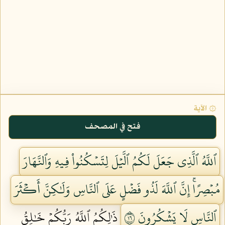
۞ الآية
فتح في المصحف
ٱللَّهُ ٱلَّذِي جَعَلَ لَكُمُ ٱلَّيۡلَ لِتَسۡكُنُواْ فِيهِ وَٱلنَّهَارَ
مُبۡصِرًاۚ إِنَّ ٱللَّهَ لَذُو فَضۡلٍ عَلَى ٱلنَّاسِ وَلَٰكِنَّ أَكۡثَرَ
ٱلنَّاسِ لَا يَشۡكُرُونَ ٦١
ذَٰلِكُمُ ٱللَّهُ رَبُّكُمۡ خَٰلِقُ