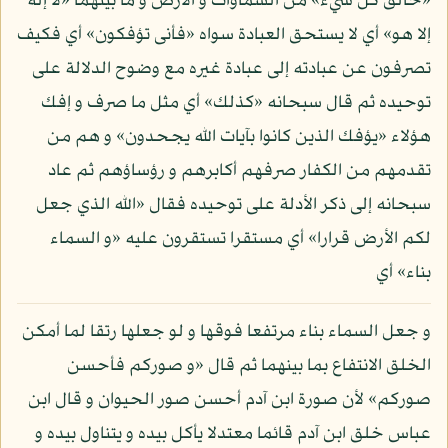
«خالق كل شيء» من السماوات و الأرض و ما بينهما «لا إله
إلا هو» أي لا يستحق العبادة سواه «فأنى تؤفكون» أي فكيف
تصرفون عن عبادته إلى عبادة غيره مع وضوح الدلالة على
توحيده ثم قال سبحانه «كذلك» أي مثل ما صرف و إفك
هؤلاء «يؤفك الذين كانوا بآيات الله يجحدون» و هم من
تقدمهم من الكفار صرفهم أكابرهم و رؤساؤهم ثم عاد
سبحانه إلى ذكر الأدلة على توحيده فقال «الله الذي جعل
لكم الأرض قرارا» أي مستقرا تستقرون عليه «و السماء
بناء» أي
و جعل السماء بناء مرتفعا فوقها و لو جعلها رتقا لما أمكن
الخلق الانتفاع بما بينهما ثم قال «و صوركم فأحسن
صوركم» لأن صورة ابن آدم أحسن صور الحيوان و قال ابن
عباس خلق ابن آدم قائما معتدلا يأكل بيده و يتناول بيده و