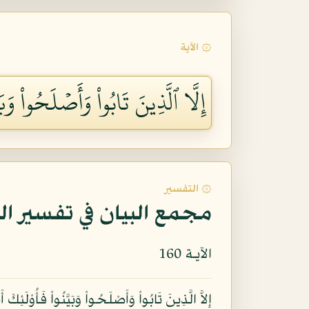
۞ الآية
إِلَّا ٱلَّذِينَ تَابُواْ وَأَصۡلَحُواْ وَبَي
۞ التفسير
مجمع البيان في تفسير ال
الآيـة 160
إِلاَّ الَّذِينَ تَابُواْ وَأَصْلَحُواْ وَبَيَّنُواْ فَأُوْلَئِك