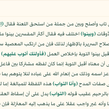
 من تاب وأصلح وبين من جملة من استحق اللعنة فقال
﴿إ
أوقات
﴿وبينوا﴾
اختلف فيه فقال أكثر المفسرين بينوا ما 
إصلاح السريرة بالإظهار لذلك فإن من ارتكب المعصية سر
يل بينوا التوبة بإخلاص العمل
﴿فأولئك أتوب عليهم﴾
أ
أن معناه أقبل التوبة إنما كان لفظه مشتركا بين فاعل 
 عز اسمه وذلك من إنعام الله على عباده لئلا يتوهم بما
ى صفات المدح
﴿وأنا التواب﴾
هذه اللفظة للمبالغة إما لكث
 بالرحيم عقيب قوله
﴿التواب﴾
يدل على أن إسقاط العقا
وأنه غير واجب عقلا على ما يذهب إليه المعتزلة فإن 