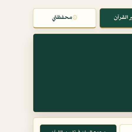
 القرآن
۞
محفظتي