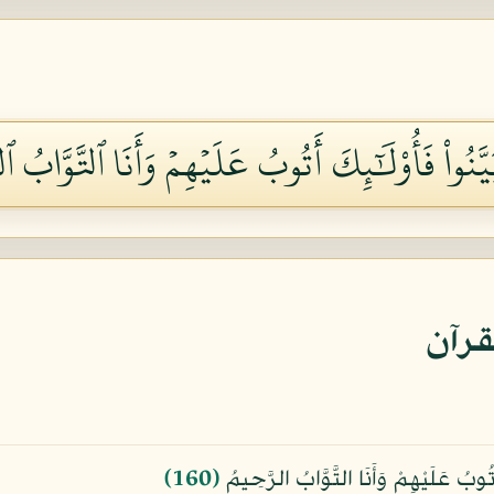
َّنُواْ فَأُوْلَٰٓئِكَ أَتُوبُ عَلَيۡهِمۡ وَأَنَا ٱلتَّوَّابُ ٱلرّ
قرآن
َ أَتُوبُ عَلَيْهِمْ وَأَنَا التَّوَّابُ الرَّحِيمُ
﴿160﴾