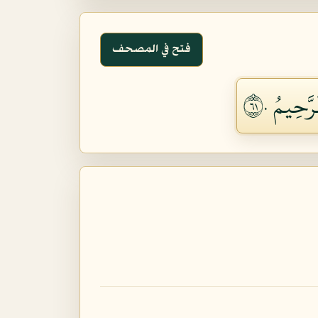
فتح في المصحف
َحِيمُ ١٦٠