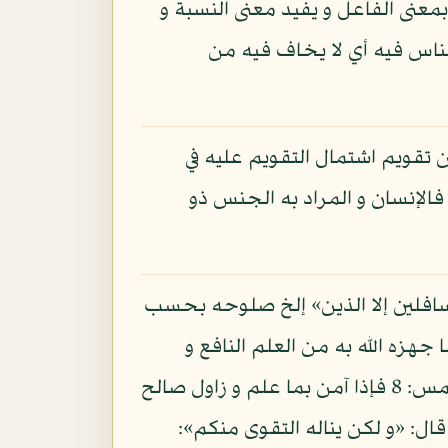
بمعنى الفاعل و يفيد معنى النسبة و
 الناس فيه أي لا يخاف فيه من
تقويم اشتمال التقويم عليه في
الإنسان و المراد به الجنس ذو
سافلين إلا الذين» إلخ صلوحه بحسب
 جهزه الله به من العلم النافع و
مكنه منه من العمل الصالح قال تعالى: «و نفس و ما سواها فألهمها فجورها و تقواها»: الشمس: 8 فإذا آمن بما علم و زاول صالح
ه الله إليه كما قال: «إليه يصعد الكلم الطيب و العمل الصالح يرفعه»: فاطر: 10، و قال: «و لكن يناله التقوى منكم»: