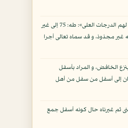
و قال: «يرفع الله الذين آمنوا منكم و الذين أوتوا العلم درجات»: المجادلة: 11 و قال: «فأولئك لهم الدرجات العلى»: طه: 75 إلى غير
له غير مجذوذ، و قد سماه تعالى أجرا
نزع الخافض، و المراد بأسفل
سان إلى أسفل من سفل من أهل
عنى ثم غيرناه حال كونه أسفل جمع