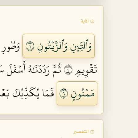
۞ الآية
وَٱلتِّينِ وَٱلزَّيۡتُونِ ١
وَطُورِ 
تَقۡوِيمٖ ٤
ثُمَّ رَدَدۡنَٰهُ أَسۡفَلَ س
مَمۡنُونٖ ٦
فَمَا يُكَذِّبُكَ بَعۡدُ
۞ التفسير