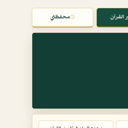
 القرآن
۞
محفظتي