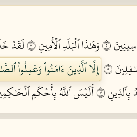
سِينِينَ ٢
وَهَٰذَا ٱلۡبَلَدِ ٱلۡأَمِينِ ٣
لَقَدۡ خَلَ
َٰفِلِينَ ٥
إِلَّا ٱلَّذِينَ ءَامَنُواْ وَعَمِلُواْ ٱلصّ
 بِٱلدِّينِ ٧
أَلَيۡسَ ٱللَّهُ بِأَحۡكَمِ ٱلۡحَٰكِمِين