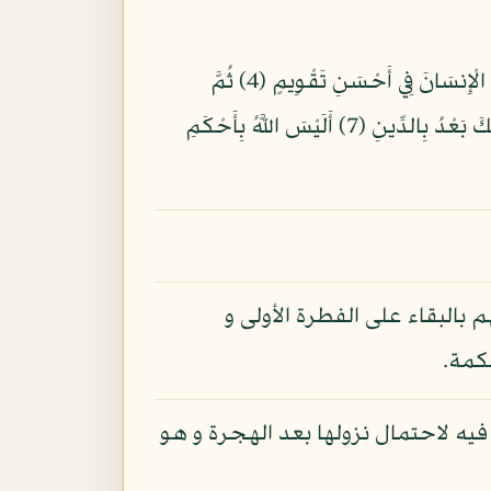
بِسْمِ اللّهِ الرَّحْمنِ الرَّحِيمِ وَالتِّينِ وَالزَّيْتُونِ (1) وَطُورِ سِينِينَ (2) وَهَذَا الْبَلَدِ الْأَمِينِ (3) لَقَدْ خَلَقْنَا الْإِنسَانَ فِي أَحْسَنِ تَقْوِيمٍ (4) ثُمَّ
رَدَدْنَاهُ أَسْفَلَ سَافِلِينَ (5) إِلَّا الَّذِينَ آمَنُوا وَعَمِلُوا الصَّالِحَاتِ فَلَهُمْ أَجْرٌ غَيْرُ مَمْنُونٍ (6) فَمَا يُكَذِّبُكَ بَعْدُ بِالدِّينِ (7) أَلَيْسَ اللَّهُ بِأَحْكَمِ
بالبقاء على الفطرة الأولى و
كمة.
فيه لاحتمال نزولها بعد الهجرة و هو