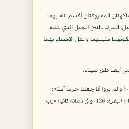
لفاكهتان المعروفتان أقسم الله بهما
ل: المراد بالتين الجبل الذي عليه
ونهما منبتيهما و لعل الإقسام بهما
مى أيضا طور سيناء.
و لم يروا أنا جعلنا حرما آمنا»:
على ما حكى الله عنه: «رب اجعل هذا بلدا آمنا»: البقرة: 126، و في دعائه ثانيا: «رب