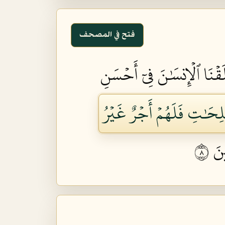
فتح في المصحف
قۡنَا ٱلۡإِنسَٰنَ فِيٓ أَحۡسَنِ
َٰلِحَٰتِ فَلَهُمۡ أَجۡرٌ غَيۡرُ
َ ٨