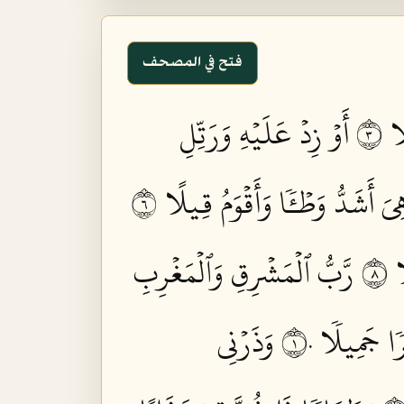
فتح في المصحف
 ٣
أَوۡ زِدۡ عَلَيۡهِ وَرَتِّلِ
ِيَ أَشَدُّ وَطۡـٔٗا وَأَقۡوَمُ قِيلًا ٦
 ٨
رَّبُّ ٱلۡمَشۡرِقِ وَٱلۡمَغۡرِبِ
 جَمِيلٗا ١٠
وَذَرۡنِي