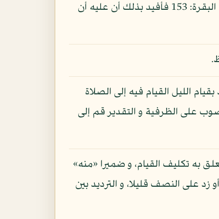
الليل و الصلاة فيه و الصبر على ما يقولون على حد قوله تعالى: «و استعينوا بالصبر و الصلاة»: البقرة: 153 فأفيد بذلك أن عليه أن
.
بقيام الليل القيام فيه إلى الصلاة
وب على الظرفية و التقدير قم إلى
علق به تكليف القيام، و ضميرا «منه»
د على النصف قليلا، و الترديد بين