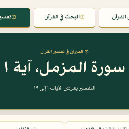
القرآن
۞
البحث في القرآن
۞
تفسير
۞ الميزان في تفسير القرآن
سورة المزمل، آية ١
التفسير يعرض الآيات ١ إلى ١٩