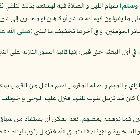
ه وسلم)
بقيام الليل و الصلاة فيه ليستعد بذلك لتلقي ث
 على ما يقولون فيه أنه شاعر أو كاهن أو مجنون إلى غي
ائر المؤمنين، و في آخرها تخفيف ما للنبي
(صلى الله عل
ي أول البعثة حتى قيل: إنها ثانية السور النازلة على النب
الزاي و الميم و أصله المتزمل اسم فاعل من التزمل بمعن
)
كان قد تزمل بثوب للنوم فنزل عليه الوحي و خوطب ب
ين كما توهمه بعضهم، نعم يمكن أن يستفاد من سياق ا
 السخرية و الإيذاء فاغتم في الله فتزمل بثوب لينام د