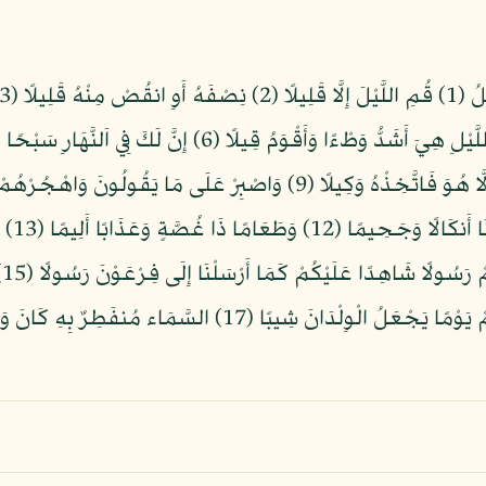
أُولِي ا
ال