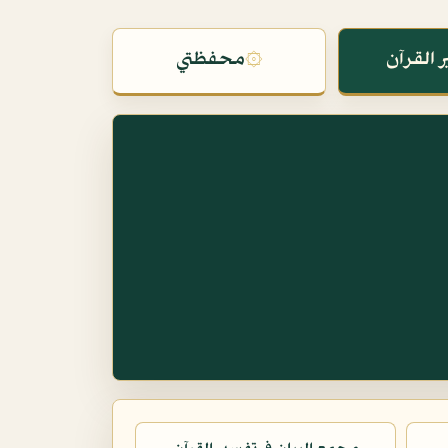
 القرآن
۞
محفظتي