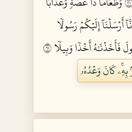
وَطَعَامٗا ذَا غُصَّةٖ وَعَذَابًا
نَّآ أَرۡسَلۡنَآ إِلَيۡكُمۡ رَسُولٗا
َ فَأَخَذۡنَٰهُ أَخۡذٗا وَبِيلٗا ١٦
 بِهِۦۚ كَانَ وَعۡدُهُۥ