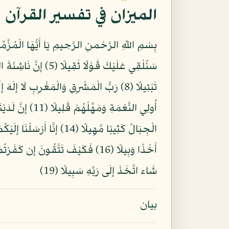
الميزان في تفسير القرآن
شَاء اتَّخَذَ إِلَى رَبِّهِ سَبِيلًا (19)
بيان