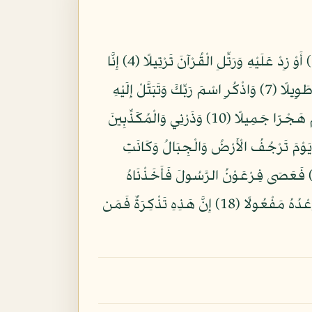
بِسْمِ اللّهِ الرَّحْمنِ الرَّحِيمِ يَا أَيُّهَا الْمُزَّمِّلُ (1) قُمِ اللَّيْلَ إِلَّا قَلِيلًا (2) نِصْفَهُ أَوِ انقُصْ مِنْهُ قَلِيلًا (3) أَوْ زِدْ عَلَيْهِ وَرَتِّلِ الْقُرْآنَ تَرْتِيلًا (4) إِنَّا
سَنُلْقِي عَلَيْكَ قَوْلًا ثَقِيلًا (5) إِنَّ نَاشِئَةَ اللَّيْلِ هِيَ أَشَدُّ وَطْءًا وَأَقْوَمُ قِيلًا (6) إِنَّ لَكَ فِي اَلنَّهَارِ سَبْحًا طَوِيلًا (7) وَاذْكُرِ اسْمَ رَبِّكَ وَتَبَتَّلْ إِلَيْهِ
تَبْتِيلًا (8) رَبُّ الْمَشْرِقِ وَالْمَغْرِبِ لَا إِلَهَ إِلَّا هُوَ فَاتَّخِذْهُ وَكِيلًا (9) وَاصْبِرْ عَلَى مَا يَقُولُونَ وَاهْجُرْهُمْ هَجْرًا جَمِيلًا (10) وَذَرْنِي وَالْمُكَذِّبِينَ
لنَّعْمَةِ وَمَهِّلْهُمْ قَلِيلًا (11) إِنَّ لَدَيْنَا أَنكَالًا وَجَحِيمًا (12) وَطَعَامًا ذَا غُصَّةٍ وَعَذَابًا أَلِيمًا (13) يَوْمَ تَرْجُفُ الْأَرْضُ وَالْجِبَالُ وَكَانَتِ
ْجِبَالُ كَثِيبًا مَّهِيلًا (14) إِنَّا أَرْسَلْنَا إِلَيْكُمْ رَسُولًا شَاهِدًا عَلَيْكُمْ كَمَا أَرْسَلْنَا إِلَى فِرْعَوْنَ رَسُولًا (15) فَعَصَى فِرْعَوْنُ الرَّسُولَ فَأَخَذْنَاهُ
أَخْذًا وَبِيلًا (16) فَكَيْفَ تَتَّقُونَ إِن كَفَرْتُمْ يَوْمًا يَجْعَلُ الْوِلْدَانَ شِيبًا (17) السَّمَاء مُنفَطِرٌ بِهِ كَانَ وَعْدُهُ مَفْعُولًا (18) إِنَّ هَذِهِ تَذْكِرَةٌ فَمَن