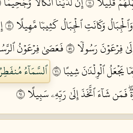
لۡهُمۡ قَلِيلًا ١١
إِنَّ لَدَيۡنَآ أَنكَالٗا وَجَحِيمٗا ١٢
ٱلۡجِبَالُ وَكَانَتِ ٱلۡجِبَالُ كَثِيبٗا مَّهِيلًا ١٤
إِ
َىٰ فِرۡعَوۡنَ رَسُولٗا ١٥
فَعَصَىٰ فِرۡعَوۡنُ ٱلرَّسُول
 يَجۡعَلُ ٱلۡوِلۡدَٰنَ شِيبًا ١٧
ٱلسَّمَآءُ مُنفَطِرُۢ
ۖ فَمَن شَآءَ ٱتَّخَذَ إِلَىٰ رَبِّهِۦ سَبِيلًا ١٩