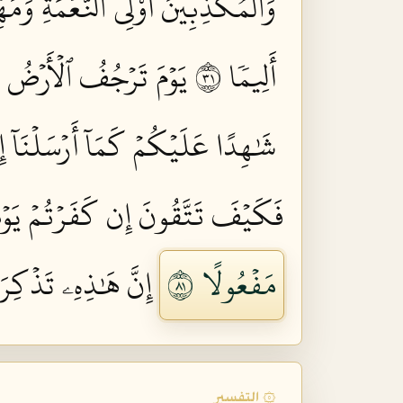
وَٱلۡمُكَذِّبِينَ أُوْلِي ٱلنَّعۡمَةِ وَمَهِّ
أَلِيمٗا ١٣
يَوۡمَ تَرۡجُفُ ٱلۡأَرۡضُ وَ
شَٰهِدًا عَلَيۡكُمۡ كَمَآ أَرۡسَلۡنَآ إِل
فَكَيۡفَ تَتَّقُونَ إِن كَفَرۡتُمۡ يَوۡمٗا
مَفۡعُولًا ١٨
إِنَّ هَٰذِهِۦ تَذۡكِرَةٞ
۞ التفسير