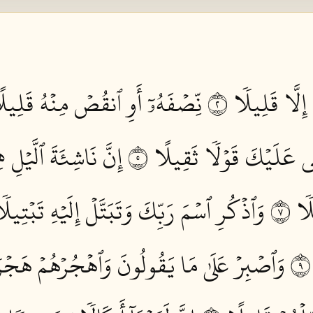
 إِلَّا قَلِيلٗا ٢
نِّصۡفَهُۥٓ أَوِ ٱنقُصۡ مِنۡهُ قَلِيلًا
قِي عَلَيۡكَ قَوۡلٗا ثَقِيلًا ٥
إِنَّ نَاشِئَةَ ٱلَّيۡلِ ه
ٗا ٧
وَٱذۡكُرِ ٱسۡمَ رَبِّكَ وَتَبَتَّلۡ إِلَيۡهِ تَبۡتِيلٗا
وَٱصۡبِرۡ عَلَىٰ مَا يَقُولُونَ وَٱهۡجُرۡهُمۡ هَجۡرٗا