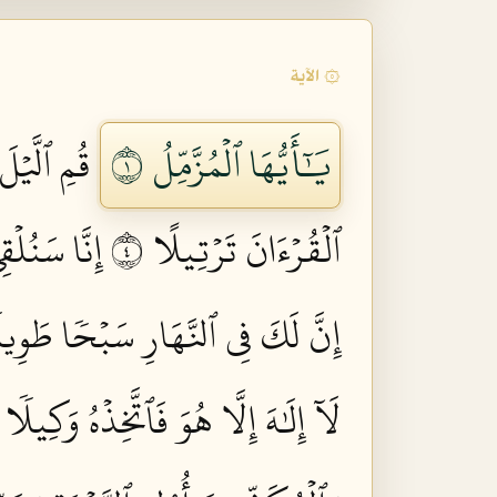
۞ الآية
يَٰٓأَيُّهَا ٱلۡمُزَّمِّلُ ١
قُمِ ٱلَّيۡلَ
ٱلۡقُرۡءَانَ تَرۡتِيلًا ٤
إِنَّا سَنُلۡ
إِنَّ لَكَ فِي ٱلنَّهَارِ سَبۡحٗا طَوِيل
لَآ إِلَٰهَ إِلَّا هُوَ فَٱتَّخِذۡهُ وَكِيلٗا ٩