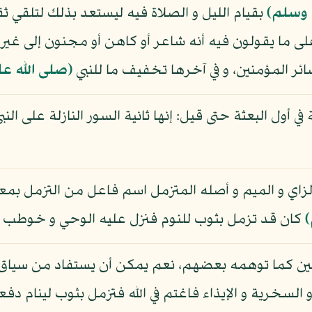
ه وسلم)
بقيام الليل و الصلاة فيه ليستعد بذلك لتلقي ث
 على ما يقولون فيه أنه شاعر أو كاهن أو مجنون إلى غي
ائر المؤمنين، و في آخرها تخفيف ما للنبي
(صلى الله عل
ي أول البعثة حتى قيل: إنها ثانية السور النازلة على النب
الزاي و الميم و أصله المتزمل اسم فاعل من التزمل بمعن
)
كان قد تزمل بثوب للنوم فنزل عليه الوحي و خوطب ب
ين كما توهمه بعضهم، نعم يمكن أن يستفاد من سياق ا
 السخرية و الإيذاء فاغتم في الله فتزمل بثوب لينام د