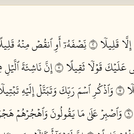
 إِلَّا قَلِيلٗا ٢
نِّصۡفَهُۥٓ أَوِ ٱنقُصۡ مِنۡهُ قَلِيلًا
قِي عَلَيۡكَ قَوۡلٗا ثَقِيلًا ٥
إِنَّ نَاشِئَةَ ٱلَّيۡلِ ه
ٗا ٧
وَٱذۡكُرِ ٱسۡمَ رَبِّكَ وَتَبَتَّلۡ إِلَيۡهِ تَبۡتِيلٗا
وَٱصۡبِرۡ عَلَىٰ مَا يَقُولُونَ وَٱهۡجُرۡهُمۡ هَجۡرٗا