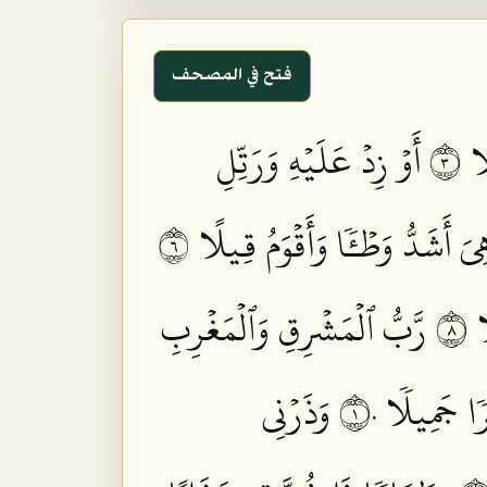
فتح في المصحف
 ٣
أَوۡ زِدۡ عَلَيۡهِ وَرَتِّلِ
ِيَ أَشَدُّ وَطۡـٔٗا وَأَقۡوَمُ قِيلًا ٦
 ٨
رَّبُّ ٱلۡمَشۡرِقِ وَٱلۡمَغۡرِبِ
 جَمِيلٗا ١٠
وَذَرۡنِي