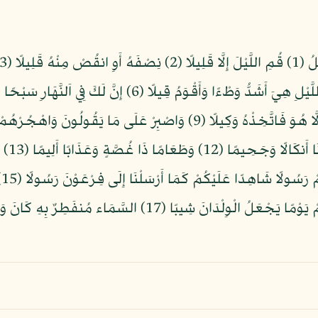
أُولِي ا
ال