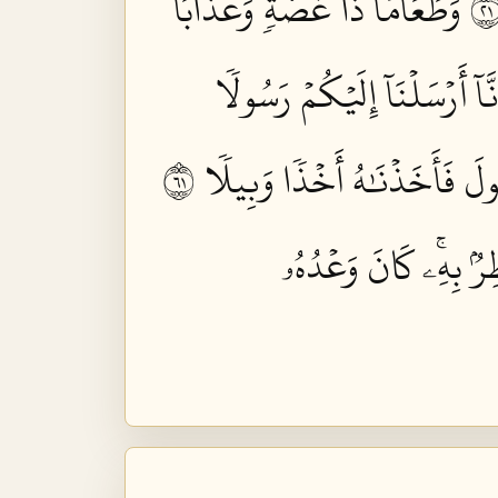
وَطَعَامٗا ذَا غُصَّةٖ وَعَذَابًا
نَّآ أَرۡسَلۡنَآ إِلَيۡكُمۡ رَسُولٗا
َ فَأَخَذۡنَٰهُ أَخۡذٗا وَبِيلٗا ١٦
رُۢ بِهِۦۚ كَانَ وَعۡدُهُۥ