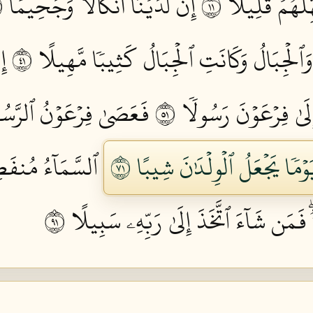
لۡهُمۡ قَلِيلًا ١١
إِنَّ لَدَيۡنَآ أَنكَالٗا وَجَحِيمٗا ١٢
ٱلۡجِبَالُ وَكَانَتِ ٱلۡجِبَالُ كَثِيبٗا مَّهِيلًا ١٤
إِ
َىٰ فِرۡعَوۡنَ رَسُولٗا ١٥
فَعَصَىٰ فِرۡعَوۡنُ ٱلرَّسُول
ٗا يَجۡعَلُ ٱلۡوِلۡدَٰنَ شِيبًا ١٧
ٱلسَّمَآءُ مُنفَطِ
 فَمَن شَآءَ ٱتَّخَذَ إِلَىٰ رَبِّهِۦ سَبِيلًا ١٩