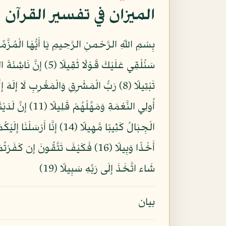
الميزان في تفسير القرآن
شَاء اتَّخَذَ إِلَى رَبِّهِ سَبِيلًا (19)
بيان