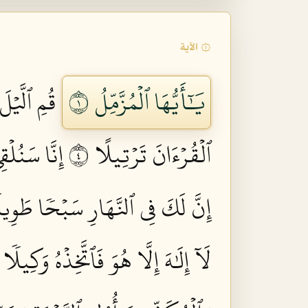
۞ الآية
يَٰٓأَيُّهَا ٱلۡمُزَّمِّلُ ١
قُمِ ٱلَّيۡلَ
ٱلۡقُرۡءَانَ تَرۡتِيلًا ٤
إِنَّا سَنُلۡ
إِنَّ لَكَ فِي ٱلنَّهَارِ سَبۡحٗا طَوِيل
لَآ إِلَٰهَ إِلَّا هُوَ فَٱتَّخِذۡهُ وَكِيلٗا ٩