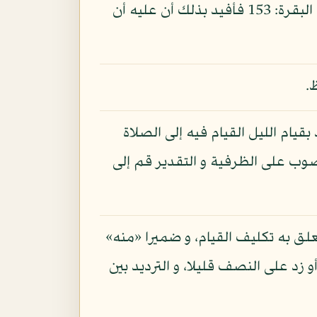
الليل و الصلاة فيه و الصبر على ما يقولون على حد قوله تعالى: «و استعينوا بالصبر و الصلاة»: البقرة: 153 فأفيد بذلك أن عليه أن
.
بقيام الليل القيام فيه إلى الصلاة
وب على الظرفية و التقدير قم إلى
علق به تكليف القيام، و ضميرا «منه»
د على النصف قليلا، و الترديد بين