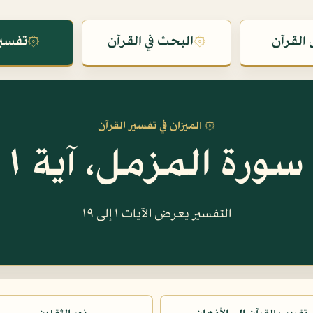
القرآن
۞
البحث في القرآن
۞
تفسير
۞ الميزان في تفسير القرآن
سورة المزمل، آية ١
التفسير يعرض الآيات ١ إلى ١٩