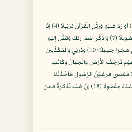
بِسْمِ اللّهِ الرَّحْمنِ الرَّحِيمِ يَا أَيُّهَا الْمُزَّمِّلُ (1) قُمِ اللَّيْلَ إِلَّا قَلِيلًا (2) نِصْفَهُ أَوِ انقُصْ مِنْهُ قَلِيلًا (3) أَوْ زِدْ عَلَيْهِ وَرَتِّلِ الْقُرْآنَ تَرْتِيلًا (4) إِنَّا
سَنُلْقِي عَلَيْكَ قَوْلًا ثَقِيلًا (5) إِنَّ نَاشِئَةَ اللَّيْلِ هِيَ أَشَدُّ وَطْءًا وَأَقْوَمُ قِيلًا (6) إِنَّ لَكَ فِي اَلنَّهَارِ سَبْحًا طَوِيلًا (7) وَاذْكُرِ اسْمَ رَبِّكَ وَتَبَتَّلْ إِلَيْهِ
تَبْتِيلًا (8) رَبُّ الْمَشْرِقِ وَالْمَغْرِبِ لَا إِلَهَ إِلَّا هُوَ فَاتَّخِذْهُ وَكِيلًا (9) وَاصْبِرْ عَلَى مَا يَقُولُونَ وَاهْجُرْهُمْ هَجْرًا جَمِيلًا (10) وَذَرْنِي وَالْمُكَذِّبِينَ
لنَّعْمَةِ وَمَهِّلْهُمْ قَلِيلًا (11) إِنَّ لَدَيْنَا أَنكَالًا وَجَحِيمًا (12) وَطَعَامًا ذَا غُصَّةٍ وَعَذَابًا أَلِيمًا (13) يَوْمَ تَرْجُفُ الْأَرْضُ وَالْجِبَالُ وَكَانَتِ
ْجِبَالُ كَثِيبًا مَّهِيلًا (14) إِنَّا أَرْسَلْنَا إِلَيْكُمْ رَسُولًا شَاهِدًا عَلَيْكُمْ كَمَا أَرْسَلْنَا إِلَى فِرْعَوْنَ رَسُولًا (15) فَعَصَى فِرْعَوْنُ الرَّسُولَ فَأَخَذْنَاهُ
أَخْذًا وَبِيلًا (16) فَكَيْفَ تَتَّقُونَ إِن كَفَرْتُمْ يَوْمًا يَجْعَلُ الْوِلْدَانَ شِيبًا (17) السَّمَاء مُنفَطِرٌ بِهِ كَانَ وَعْدُهُ مَفْعُولًا (18) إِنَّ هَذِهِ تَذْكِرَةٌ فَمَن