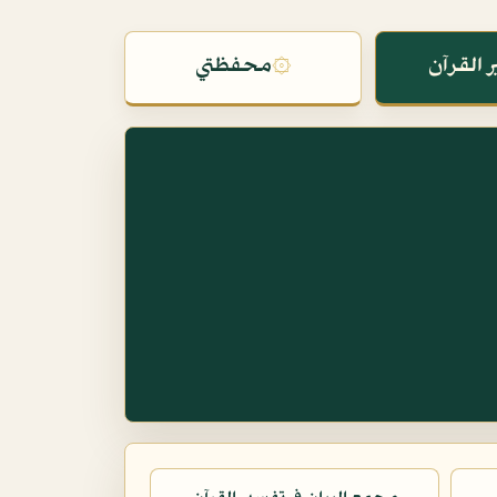
 القرآن
۞
محفظتي