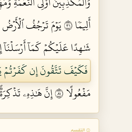
وَٱلۡمُكَذِّبِينَ أُوْلِي ٱلنَّعۡمَةِ وَمَهِّ
أَلِيمٗا ١٣
يَوۡمَ تَرۡجُفُ ٱلۡأَرۡضُ وَ
شَٰهِدًا عَلَيۡكُمۡ كَمَآ أَرۡسَلۡنَآ إِل
فَكَيۡفَ تَتَّقُونَ إِن كَفَرۡتُمۡ يَوۡم
مَفۡعُولًا ١٨
إِنَّ هَٰذِهِۦ تَذۡكِرَةٞۖ
۞ التفسير