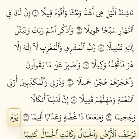
نَاشِئَةَ ٱلَّيۡلِ هِيَ أَشَدُّ وَطۡـٔٗا وَأَقۡوَمُ قِيلًا ٦
إِنَّ لَكَ فِي
ٱلنَّهَارِ سَبۡحٗا طَوِيلٗا ٧
وَٱذۡكُرِ ٱسۡمَ رَبِّكَ وَتَبَتَّلۡ
إِلَيۡهِ تَبۡتِيلٗا ٨
رَّبُّ ٱلۡمَشۡرِقِ وَٱلۡمَغۡرِبِ لَآ إِلَٰهَ إِلَّا
هُوَ فَٱتَّخِذۡهُ وَكِيلٗا ٩
وَٱصۡبِرۡ عَلَىٰ مَا يَقُولُونَ
وَٱهۡجُرۡهُمۡ هَجۡرٗا جَمِيلٗا ١٠
وَذَرۡنِي وَٱلۡمُكَذِّبِينَ أُوْلِي
ٱلنَّعۡمَةِ وَمَهِّلۡهُمۡ قَلِيلًا ١١
إِنَّ لَدَيۡنَآ أَنكَالٗا
وَجَحِيمٗا ١٢
وَطَعَامٗا ذَا غُصَّةٖ وَعَذَابًا أَلِيمٗا ١٣
يَوۡمَ
تَرۡجُفُ ٱلۡأَرۡضُ وَٱلۡجِبَالُ وَكَانَتِ ٱلۡجِبَالُ كَثِيبٗا