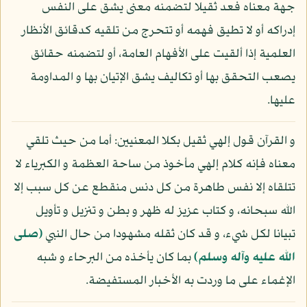
جهة معناه فعد ثقيلا لتضمنه معنى يشق على النفس
إدراكه أو لا تطيق فهمه أو تتحرج من تلقيه كدقائق الأنظار
العلمية إذا ألقيت على الأفهام العامة، أو لتضمنه حقائق
يصعب التحقق بها أو تكاليف يشق الإتيان بها و المداومة
عليها.
و القرآن قول إلهي ثقيل بكلا المعنيين: أما من حيث تلقي
معناه فإنه كلام إلهي مأخوذ من ساحة العظمة و الكبرياء لا
تتلقاه إلا نفس طاهرة من كل دنس منقطع عن كل سبب إلا
الله سبحانه، و كتاب عزيز له ظهر و بطن و تنزيل و تأويل
تبيانا لكل شيء، و قد كان ثقله مشهودا من حال النبي
(صلى
الله عليه وآله وسلم)
بما كان يأخذه من البرحاء و شبه
الإغماء على ما وردت به الأخبار المستفيضة.