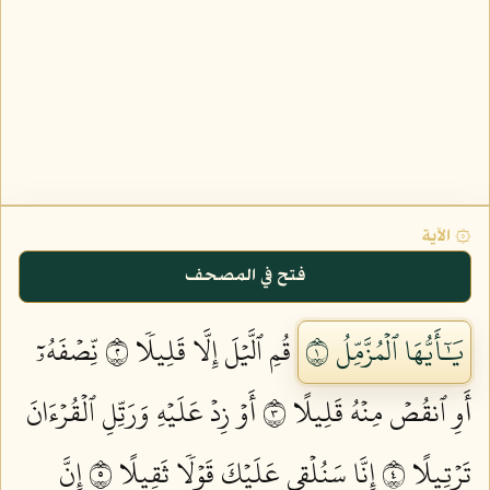
۞ الآية
فتح في المصحف
يَٰٓأَيُّهَا ٱلۡمُزَّمِّلُ ١
قُمِ ٱلَّيۡلَ إِلَّا قَلِيلٗا ٢
نِّصۡفَهُۥٓ
أَوِ ٱنقُصۡ مِنۡهُ قَلِيلًا ٣
أَوۡ زِدۡ عَلَيۡهِ وَرَتِّلِ ٱلۡقُرۡءَانَ
تَرۡتِيلًا ٤
إِنَّا سَنُلۡقِي عَلَيۡكَ قَوۡلٗا ثَقِيلًا ٥
إِنَّ