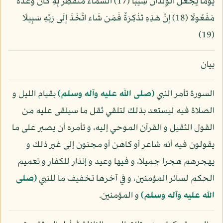
يَوْمًا يَجْعَلُ الْوِلْدَانَ شِيبًا (17) السَّمَاء مُنفَطِرٌ بِهِ كَانَ وَعْدُهُ
مَفْعُولًا (18) إِنَّ هَذِهِ تَذْكِرَةٌ فَمَن شَاء اتَّخَذَ إِلَى رَبِّهِ سَبِيلًا
(19)
بيان
السورة تأمر النبي
(صلى الله عليه وآله وسلم)
بقيام الليل و
الصلاة فيه ليستعد بذلك لتلقي ثقل ما سيلقى عليه من
القول الثقيل و القرآن الموحي إليه، و تأمره أن يصبر على ما
يقولون فيه أنه شاعر أو كاهن أو مجنون إلى غير ذلك و
يهجرهم هجرا جميلا، و فيها وعيد و إنذار للكفار و تعميم
الحكم لسائر المؤمنين، و في آخرها تخفيف ما للنبي
(صلى
الله عليه وآله وسلم)
و المؤمنين.