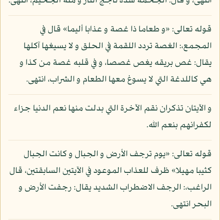
انتهى، و قال: الجحمة شدة تأجج النار و منه الجحيم، انتهى.
قوله تعالى: «و طعاما ذا غصة و عذابا أليما» قال في
المجمع،: الغصة تردد اللقمة في الحلق و لا يسيغها آكلها
يقال: غص بريقه يغص غصصا، و في قلبه غصة من كذا و
هي كاللدغة التي لا يسوغ معها الطعام و الشراب، انتهى.
و الآيتان تذكران نقم الآخرة التي بدلت منها نعم الدنيا جزاء
لكفرانهم بنعم الله.
قوله تعالى: «يوم ترجف الأرض و الجبال و كانت الجبال
كثيبا مهيلا» ظرف للعذاب الموعود في الآيتين السابقتين، قال
الراغب،: الرجف الاضطراب الشديد يقال: رجفت الأرض و
البحر انتهى.