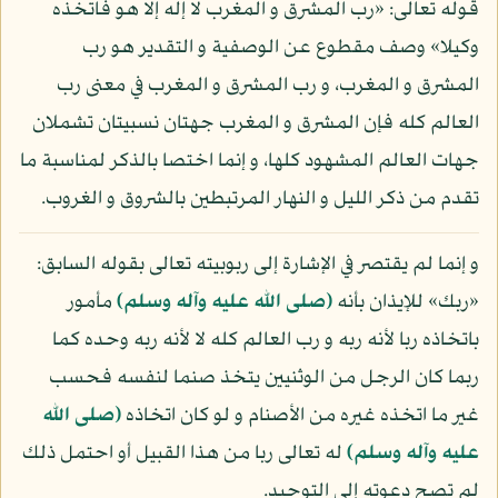
قوله تعالى: «رب المشرق و المغرب لا إله إلا هو فاتخذه
وكيلا» وصف مقطوع عن الوصفية و التقدير هو رب
المشرق و المغرب، و رب المشرق و المغرب في معنى رب
العالم كله فإن المشرق و المغرب جهتان نسبيتان تشملان
جهات العالم المشهود كلها، و إنما اختصا بالذكر لمناسبة ما
تقدم من ذكر الليل و النهار المرتبطين بالشروق و الغروب.
و إنما لم يقتصر في الإشارة إلى ربوبيته تعالى بقوله السابق:
«ربك» للإيذان بأنه
(صلى الله عليه وآله وسلم)
مأمور
باتخاذه ربا لأنه ربه و رب العالم كله لا لأنه ربه وحده كما
ربما كان الرجل من الوثنيين يتخذ صنما لنفسه فحسب
غير ما اتخذه غيره من الأصنام و لو كان اتخاذه
(صلى الله
عليه وآله وسلم)
له تعالى ربا من هذا القبيل أو احتمل ذلك
لم تصح دعوته إلى التوحيد.