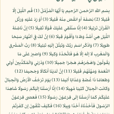
بِسْمِ اللّهِ الرَّحْمنِ الرَّحِيمِ يَا أَيُّهَا الْمُزَّمِّلُ (1) قُمِ اللَّيْلَ إِلَّا
قَلِيلًا (2) نِصْفَهُ أَوِ انقُصْ مِنْهُ قَلِيلًا (3) أَوْ زِدْ عَلَيْهِ وَرَتِّلِ
الْقُرْآنَ تَرْتِيلًا (4) إِنَّا سَنُلْقِي عَلَيْكَ قَوْلًا ثَقِيلًا (5) إِنَّ نَاشِئَةَ
اللَّيْلِ هِيَ أَشَدُّ وَطْءًا وَأَقْوَمُ قِيلًا (6) إِنَّ لَكَ فِي اَلنَّهَارِ سَبْحًا
طَوِيلًا (7) وَاذْكُرِ اسْمَ رَبِّكَ وَتَبَتَّلْ إِلَيْهِ تَبْتِيلًا (8) رَبُّ الْمَشْرِقِ
وَالْمَغْرِبِ لَا إِلَهَ إِلَّا هُوَ فَاتَّخِذْهُ وَكِيلًا (9) وَاصْبِرْ عَلَى مَا
يَقُولُونَ وَاهْجُرْهُمْ هَجْرًا جَمِيلًا (10) وَذَرْنِي وَالْمُكَذِّبِينَ أُولِي
النَّعْمَةِ وَمَهِّلْهُمْ قَلِيلًا (11) إِنَّ لَدَيْنَا أَنكَالًا وَجَحِيمًا (12)
وَطَعَامًا ذَا غُصَّةٍ وَعَذَابًا أَلِيمًا (13) يَوْمَ تَرْجُفُ الْأَرْضُ وَالْجِبَالُ
وَكَانَتِ الْجِبَالُ كَثِيبًا مَّهِيلًا (14) إِنَّا أَرْسَلْنَا إِلَيْكُمْ رَسُولًا شَاهِدًا
عَلَيْكُمْ كَمَا أَرْسَلْنَا إِلَى فِرْعَوْنَ رَسُولًا (15) فَعَصَى فِرْعَوْنُ
الرَّسُولَ فَأَخَذْنَاهُ أَخْذًا وَبِيلًا (16) فَكَيْفَ تَتَّقُونَ إِن كَفَرْتُمْ