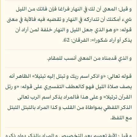
و قيل: المعنى أن لك في النهار فراغا فإن فاتك من الليل
شيء أمكنك أن تتداركه في النهار و تقضيه فيه فالآية في معنى
قوله: «و هو الذي جعل الليل و النهار خلفة لمن أراد أن
يذكر أو أراد شكورا»: الفرقان: 62.
و الذي قدمناه من المعنى أنسب للمقام.
قوله تعالى: «و اذكر اسم ربك و تبتل إليه تبتيلا» الظاهر أنه
يصف صلاة الليل فهو كالعطف التفسيري على قوله: «و رتل
القرآن ترتيلا» و على هذا فالمراد بذكر اسم الرب تعالى
الذكر اللفظي بمواطاة من القلب و كذا المراد بالتبتل التبتل
مع اللفظ.
و قيل: الآية تعميم بعد التخصيص و المراد بالذكر دوام ذكره