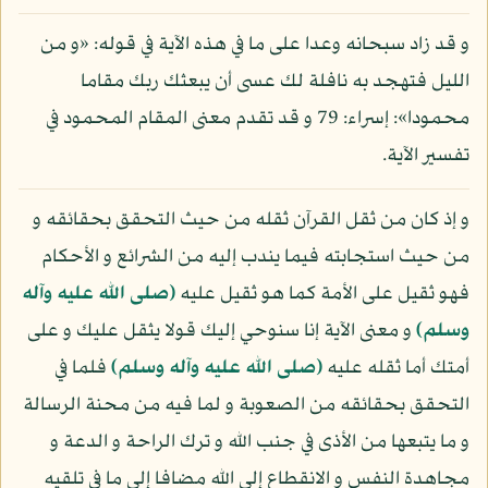
و قد زاد سبحانه وعدا على ما في هذه الآية في قوله: «و من
الليل فتهجد به نافلة لك عسى أن يبعثك ربك مقاما
محمودا»: إسراء: 79 و قد تقدم معنى المقام المحمود في
تفسير الآية.
و إذ كان من ثقل القرآن ثقله من حيث التحقق بحقائقه و
من حيث استجابته فيما يندب إليه من الشرائع و الأحكام
فهو ثقيل على الأمة كما هو ثقيل عليه
(صلى الله عليه وآله
وسلم)
و معنى الآية إنا سنوحي إليك قولا يثقل عليك و على
أمتك أما ثقله عليه
(صلى الله عليه وآله وسلم)
فلما في
التحقق بحقائقه من الصعوبة و لما فيه من محنة الرسالة
و ما يتبعها من الأذى في جنب الله و ترك الراحة و الدعة و
مجاهدة النفس و الانقطاع إلى الله مضافا إلى ما في تلقيه