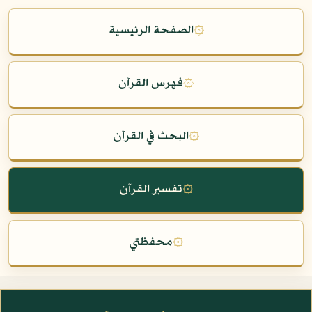
۞
الصفحة الرئيسية
۞
فهرس القرآن
۞
البحث في القرآن
۞
تفسير القرآن
۞
محفظتي