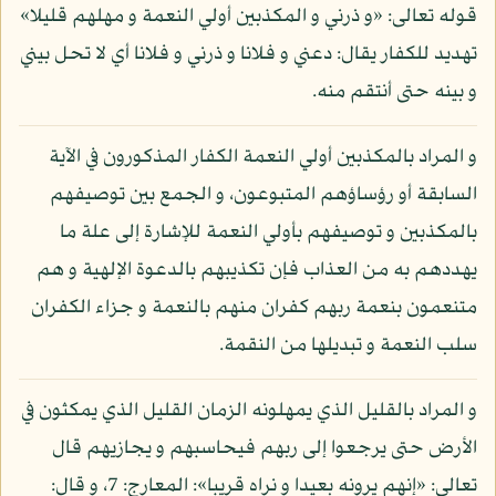
قوله تعالى: «و ذرني و المكذبين أولي النعمة و مهلهم قليلا»
تهديد للكفار يقال: دعني و فلانا و ذرني و فلانا أي لا تحل بيني
و بينه حتى أنتقم منه.
و المراد بالمكذبين أولي النعمة الكفار المذكورون في الآية
السابقة أو رؤساؤهم المتبوعون، و الجمع بين توصيفهم
بالمكذبين و توصيفهم بأولي النعمة للإشارة إلى علة ما
يهددهم به من العذاب فإن تكذيبهم بالدعوة الإلهية و هم
متنعمون بنعمة ربهم كفران منهم بالنعمة و جزاء الكفران
سلب النعمة و تبديلها من النقمة.
و المراد بالقليل الذي يمهلونه الزمان القليل الذي يمكثون في
الأرض حتى يرجعوا إلى ربهم فيحاسبهم و يجازيهم قال
تعالى: «إنهم يرونه بعيدا و نراه قريبا»: المعارج: 7، و قال: