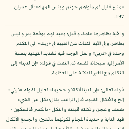
«متاع قليل ثم مأواهم جهنم و بئس المهاد»: آل عمران
197.
و الآية بظاهرها عامة، و قيل: وعيد لهم بوقعة بدر و ليس
بظاهر، و في الآية التفات عن الغيبة في «ربك» إلى التكلم
وحده في «ذرني» و لعل الوجه فيه تشديد التهديد بنسبة
الأمر إليه سبحانه نفسه ثم التفت في قوله: «إن لدينا» إلى
التكلم مع الغير للدلالة على العظمة.
قوله تعالى: «إن لدينا أنكالا و جحيما» تعليل لقوله «ذرني»
إلخ و الأنكال القيود، قال الراغب يقال: نكل عن الشيء
ضعف و عجز، و نكلته قيدته و النكل - بالكسر فالسكون -
قيد الدابة و حديدة اللجام لكونهما مانعين، و الجمع الأنكال