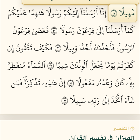
مَّهِيلًا ١٤
إِنَّآ أَرۡسَلۡنَآ إِلَيۡكُمۡ رَسُولٗا شَٰهِدًا عَلَيۡكُمۡ
كَمَآ أَرۡسَلۡنَآ إِلَىٰ فِرۡعَوۡنَ رَسُولٗا ١٥
فَعَصَىٰ فِرۡعَوۡنُ
ٱلرَّسُولَ فَأَخَذۡنَٰهُ أَخۡذٗا وَبِيلٗا ١٦
فَكَيۡفَ تَتَّقُونَ إِن
كَفَرۡتُمۡ يَوۡمٗا يَجۡعَلُ ٱلۡوِلۡدَٰنَ شِيبًا ١٧
ٱلسَّمَآءُ مُنفَطِرُۢ
بِهِۦۚ كَانَ وَعۡدُهُۥ مَفۡعُولًا ١٨
إِنَّ هَٰذِهِۦ تَذۡكِرَةٞۖ فَمَن
شَآءَ ٱتَّخَذَ إِلَىٰ رَبِّهِۦ سَبِيلًا ١٩
۞ التفسير
الميزان في تفسير القرآن