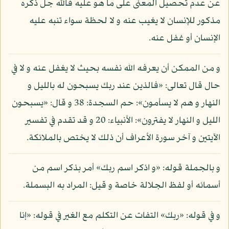
عن عدم تحصيل المعنى على ما هو عليه فالله جل ذكره
مذكور للإنسان لا يغيب عنه و لا لحظة سواء تنبه عليه
الإنسان أو غفل عنه.
و من الممكن أن يعرفه الله نفسه بحيث لا يغفل عنه و لا في
حال قال تعالى: «فالذين عند ربك يسبحون له بالليل و
النهار و هم لا يسأمون»: حم السجدة: 38 و قال: «يسبحون
الليل و النهار لا يفترون»: الأنبياء: 20 و قد تقدم في تفسير
الآيتين و آخر سورة الأعراف أن ذلك لا يختص بالملائكة.
و بالجملة قوله: «و اذكر اسم ربك» أمر بذكر اسم من
أسمائه أو لفظ الجلالة خاصة و قيل: المراد به البسملة.
و في قوله: «ربك» التفات عن التكلم مع الغير في قوله: «إنا