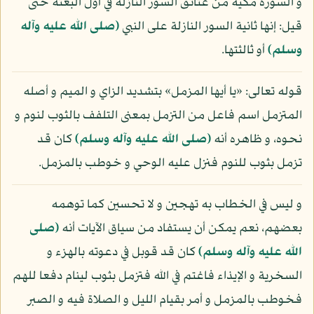
و السورة مكية من عتائق السور النازلة في أول البعثة حتى
قيل: إنها ثانية السور النازلة على النبي
(صلى الله عليه وآله
وسلم)
أو ثالثتها.
قوله تعالى: «يا أيها المزمل» بتشديد الزاي و الميم و أصله
المتزمل اسم فاعل من التزمل بمعنى التلفف بالثوب لنوم و
نحوه، و ظاهره أنه
(صلى الله عليه وآله وسلم)
كان قد
تزمل بثوب للنوم فنزل عليه الوحي و خوطب بالمزمل.
و ليس في الخطاب به تهجين و لا تحسين كما توهمه
بعضهم، نعم يمكن أن يستفاد من سياق الآيات أنه
(صلى
الله عليه وآله وسلم)
كان قد قوبل في دعوته بالهزء و
السخرية و الإيذاء فاغتم في الله فتزمل بثوب لينام دفعا للهم
فخوطب بالمزمل و أمر بقيام الليل و الصلاة فيه و الصبر