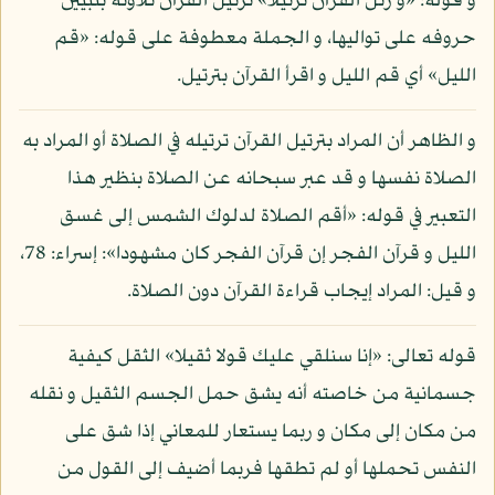
و قوله: «و رتل القرآن ترتيلا» ترتيل القرآن تلاوته بتبيين
حروفه على تواليها، و الجملة معطوفة على قوله: «قم
الليل» أي قم الليل و اقرأ القرآن بترتيل.
و الظاهر أن المراد بترتيل القرآن ترتيله في الصلاة أو المراد به
الصلاة نفسها و قد عبر سبحانه عن الصلاة بنظير هذا
التعبير في قوله: «أقم الصلاة لدلوك الشمس إلى غسق
الليل و قرآن الفجر إن قرآن الفجر كان مشهودا»: إسراء: 78،
و قيل: المراد إيجاب قراءة القرآن دون الصلاة.
قوله تعالى: «إنا سنلقي عليك قولا ثقيلا» الثقل كيفية
جسمانية من خاصته أنه يشق حمل الجسم الثقيل و نقله
من مكان إلى مكان و ربما يستعار للمعاني إذا شق على
النفس تحملها أو لم تطقها فربما أضيف إلى القول من