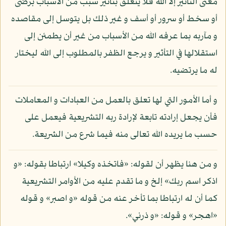
معنى التأثير إلا الله فلا يتعلق بتأثير سبب من الأسباب برضى
أو سخط أو سرور أو أسف و غير ذلك بل يتوسل إلى مقاصده
و مآربه بما عرفه الله من الأسباب من غير أن يطمئن إلى
استقلالها في التأثير و يرجع الظفر بالمطلوب إلى الله ليختار
له ما يرتضيه.
و أما الأمور التي لها تعلق بالعمل من العبادات و المعاملات
فأن يجعل إرادته تابعة لإرادة ربه التشريعية فيعمل على
حسب ما يريده الله تعالى منه فيما شرع من الشريعة.
و من هنا يظهر أن لقوله: «فاتخذه وكيلا» ارتباطا بقوله: «و
اذكر اسم ربك» إلخ و ما تقدم عليه من الأوامر التشريعية
كما أن له ارتباطا بما تأخر عنه من قوله «و اصبر» و قوله
«اهجر» و قوله: «و ذرني».