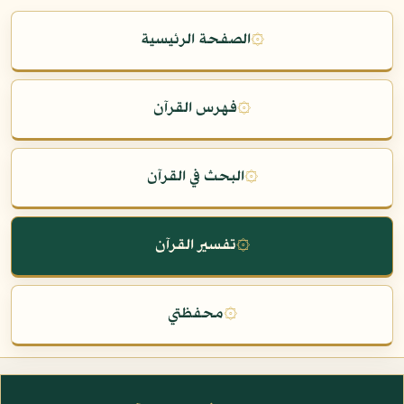
۞
الصفحة الرئيسية
۞
فهرس القرآن
۞
البحث في القرآن
۞
تفسير القرآن
۞
محفظتي