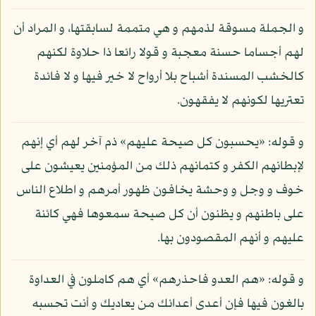
و الجملة مسوقة لذمهم و هي متممة لسابقتها، و المراد أن
لهم أجساما حسنة معجبة و قولا رائعا ذا حلاوة لكنهم
كالخشب المسندة أشباح بلا أرواح لا خير فيها و لا فائدة
تعتريها لكونهم لا يفقهون.
و قوله: «يحسبون كل صيحة عليهم» ذم آخر لهم أي إنهم
لإبطانهم الكفر و كتمانهم ذلك من المؤمنين يعيشون على
خوف و وجل و وحشة يخافون ظهور أمرهم و اطلاع الناس
على باطنهم و يظنون أن كل صيحة سمعوها فهي كائنة
عليهم و أنهم المقصودون بها.
و قوله: «هم العدو فاحذرهم» أي هم كاملون في العداوة
بالغون فيها فإن أعدى أعدائك من يعاديك و أنت تحسبه