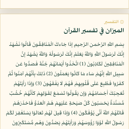
۞ التفسير
الميزان في تفسير القرآن
بِسْمِ اللّهِ الرَّحْمنِ الرَّحِيمِ إِذَا جَاءكَ الْمُنَافِقُونَ قَالُوا نَشْهَدُ
إِنَّكَ لَرَسُولُ اللَّهِ وَاللَّهُ يَعْلَمُ إِنَّكَ لَرَسُولُهُ وَاللَّهُ يَشْهَدُ إِنَّ
الْمُنَافِقِينَ لَكَاذِبُونَ (1) اتَّخَذُوا أَيْمَانَهُمْ جُنَّةً فَصَدُّوا عَن
سَبِيلِ اللَّهِ إِنَّهُمْ سَاء مَا كَانُوا يَعْمَلُونَ (2) ذَلِكَ بِأَنَّهُمْ آمَنُوا ثُمَّ
كَفَرُوا فَطُبِعَ عَلَى قُلُوبِهِمْ فَهُمْ لَا يَفْقَهُونَ (3) وَإِذَا رَأَيْتَهُمْ
تُعْجِبُكَ أَجْسَامُهُمْ وَإِن يَقُولُوا تَسْمَعْ لِقَوْلِهِمْ كَأَنَّهُمْ خُشُبٌ
مُّسَنَّدَةٌ يَحْسَبُونَ كُلَّ صَيْحَةٍ عَلَيْهِمْ هُمُ الْعَدُوُّ فَاحْذَرْهُمْ
قَاتَلَهُمُ اللَّهُ أَنَّى يُؤْفَكُونَ (4) وَإِذَا قِيلَ لَهُمْ تَعَالَوْا يَسْتَغْفِرْ لَكُمْ
رَسُولُ اللَّهِ لَوَّوْا رُؤُوسَهُمْ وَرَأَيْتَهُمْ يَصُدُّونَ وَهُم مُّسْتَكْبِرُونَ