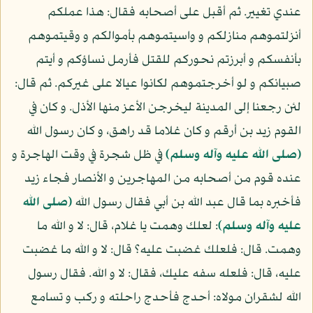
عندي تغيير. ثم أقبل على أصحابه فقال: هذا عملكم
أنزلتموهم منازلكم و واسيتموهم بأموالكم و وقيتموهم
بأنفسكم و أبرزتم نحوركم للقتل فأرمل نساؤكم و أيتم
صبيانكم و لو أخرجتموهم لكانوا عيالا على غيركم. ثم قال:
لئن رجعنا إلى المدينة ليخرجن الأعز منها الأذل. و كان في
القوم زيد بن أرقم و كان غلاما قد راهق، و كان رسول الله
(صلى الله عليه وآله وسلم)
في ظل شجرة في وقت الهاجرة و
عنده قوم من أصحابه من المهاجرين و الأنصار فجاء زيد
فأخبره بما قال عبد الله بن أبي فقال رسول الله
(صلى الله
عليه وآله وسلم)
: لعلك وهمت يا غلام، قال: لا و الله ما
وهمت. قال: فلعلك غضبت عليه؟ قال: لا و الله ما غضبت
عليه، قال: فلعله سفه عليك، فقال: لا و الله. فقال رسول
الله لشقران مولاه: أحدج فأحدج راحلته و ركب و تسامع