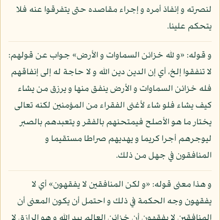
لنصرته و إنفاذ أمره و إجراء مقاصده حتى يتفرقوا عنه فلا
يتحكم علينا.
و قوله: «و لله خزائن السماوات و الأرض» جواب عن قولهم:
لا تنفقوا إلخ، أي إن الدين دين الله و لا حاجة له إلى إنفاقهم
فله خزائن السماوات و الأرض ينفق منها و يرزق من يشاء
كيف يشاء فلو شاء لأغنى الفقراء من المؤمنين لكنه تعالى
يختار ما هو الأصلح فيمتحنهم بالفقر و يتعبدهم بالصبر
ليوجرهم أجرا كريما و يهديهم صراطا مستقيما و
المنافقون في جهل من ذلك.
و هذا معنى قوله: «و لكن المنافقين لا يفقهون» أي لا
يفقهون وجه الحكمة في ذلك و احتمل أن يكون المعنى أن
المنافقين لا يفقهون أن خزائن العالم بيد الله و هو الرازق لا