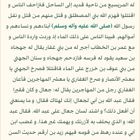
له المريسيع من ناحية قديد إلى الساحل فتزاحف الناس و
اقتتلوا فهزم الله بني المصطلق و قتل منهم من قتل و نفل
رسول الله
(صلى الله عليه وآله وسلم)
أبناءهم و نساءهم و
أموالهم. فبينا الناس على ذلك الماء إذ وردت واردة الناس و
مع عمر بن الخطاب أجير له من بني غفار يقال له جهجاه
بن سعيد يقود له فرسه فازدحم جهجاه و سنان الجهني
من بني عوف بن خزرج على الماء فاقتتلا فصرخ الجهني يا
معشر الأنصار و صرخ الغفاري يا معشر المهاجرين فأعان
الغفاري رجل من المهاجرين يقال له: جعال و كان فقيرا
فقال عبد الله بن أبي لجعال: إنك لهتاك فقال: و ما يمنعني
أن أفعل ذلك؟ و اشتد لسان جعال على عبد الله. فقال عبد
الله: و الذي يحلف به لأزرنك و يهمك غير هذا. و غضب ابن
أبي و عنده رهط من قومه فيهم زيد بن أرقم حديث السن