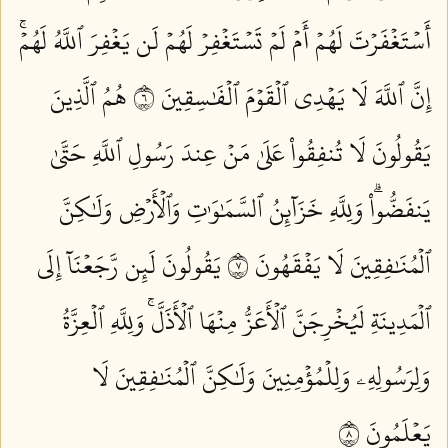
أَسۡتَغۡفَرۡتَ لَهُمۡ أَمۡ لَمۡ تَسۡتَغۡفِرۡ لَهُمۡ لَن يَغۡفِرَ ٱللَّهُ لَهُمۡۚ
إِنَّ ٱللَّهَ لَا يَهۡدِي ٱلۡقَوۡمَ ٱلۡفَٰسِقِينَ ٦
هُمُ ٱلَّذِينَ
يَقُولُونَ لَا تُنفِقُواْ عَلَىٰ مَنۡ عِندَ رَسُولِ ٱللَّهِ حَتَّىٰ
يَنفَضُّواْۗ وَلِلَّهِ خَزَآئِنُ ٱلسَّمَٰوَٰتِ وَٱلۡأَرۡضِ وَلَٰكِنَّ
ٱلۡمُنَٰفِقِينَ لَا يَفۡقَهُونَ ٧
يَقُولُونَ لَئِن رَّجَعۡنَآ إِلَى
ٱلۡمَدِينَةِ لَيُخۡرِجَنَّ ٱلۡأَعَزُّ مِنۡهَا ٱلۡأَذَلَّۚ وَلِلَّهِ ٱلۡعِزَّةُ
وَلِرَسُولِهِۦ وَلِلۡمُؤۡمِنِينَ وَلَٰكِنَّ ٱلۡمُنَٰفِقِينَ لَا
يَعۡلَمُونَ ٨