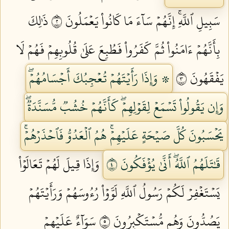
سَبِيلِ ٱللَّهِۚ إِنَّهُمۡ سَآءَ مَا كَانُواْ يَعۡمَلُونَ ٢
ذَٰلِكَ
بِأَنَّهُمۡ ءَامَنُواْ ثُمَّ كَفَرُواْ فَطُبِعَ عَلَىٰ قُلُوبِهِمۡ فَهُمۡ لَا
يَفۡقَهُونَ ٣
۞ وَإِذَا رَأَيۡتَهُمۡ تُعۡجِبُكَ أَجۡسَامُهُمۡۖ
وَإِن يَقُولُواْ تَسۡمَعۡ لِقَوۡلِهِمۡۖ كَأَنَّهُمۡ خُشُبٞ مُّسَنَّدَةٞۖ
يَحۡسَبُونَ كُلَّ صَيۡحَةٍ عَلَيۡهِمۡۚ هُمُ ٱلۡعَدُوُّ فَٱحۡذَرۡهُمۡۚ
قَٰتَلَهُمُ ٱللَّهُۖ أَنَّىٰ يُؤۡفَكُونَ ٤
وَإِذَا قِيلَ لَهُمۡ تَعَالَوۡاْ
يَسۡتَغۡفِرۡ لَكُمۡ رَسُولُ ٱللَّهِ لَوَّوۡاْ رُءُوسَهُمۡ وَرَأَيۡتَهُمۡ
يَصُدُّونَ وَهُم مُّسۡتَكۡبِرُونَ ٥
سَوَآءٌ عَلَيۡهِمۡ