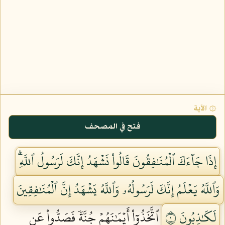
۞ الآية
فتح في المصحف
إِذَا جَآءَكَ ٱلۡمُنَٰفِقُونَ قَالُواْ نَشۡهَدُ إِنَّكَ لَرَسُولُ ٱللَّهِۗ
وَٱللَّهُ يَعۡلَمُ إِنَّكَ لَرَسُولُهُۥ وَٱللَّهُ يَشۡهَدُ إِنَّ ٱلۡمُنَٰفِقِينَ
لَكَٰذِبُونَ ١
ٱتَّخَذُوٓاْ أَيۡمَٰنَهُمۡ جُنَّةٗ فَصَدُّواْ عَن