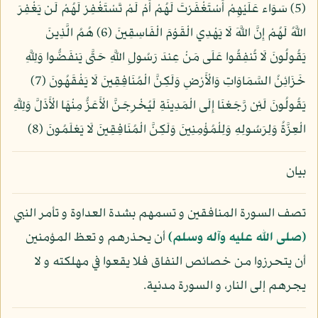
(5) سَوَاء عَلَيْهِمْ أَسْتَغْفَرْتَ لَهُمْ أَمْ لَمْ تَسْتَغْفِرْ لَهُمْ لَن يَغْفِرَ
اللَّهُ لَهُمْ إِنَّ اللَّهَ لَا يَهْدِي الْقَوْمَ الْفَاسِقِينَ (6) هُمُ الَّذِينَ
يَقُولُونَ لَا تُنفِقُوا عَلَى مَنْ عِندَ رَسُولِ اللَّهِ حَتَّى يَنفَضُّوا وَلِلَّهِ
خَزَائِنُ السَّمَاوَاتِ وَالْأَرْضِ وَلَكِنَّ الْمُنَافِقِينَ لَا يَفْقَهُونَ (7)
يَقُولُونَ لَئِن رَّجَعْنَا إِلَى الْمَدِينَةِ لَيُخْرِجَنَّ الْأَعَزُّ مِنْهَا الْأَذَلَّ وَلِلَّهِ
الْعِزَّةُ وَلِرَسُولِهِ وَلِلْمُؤْمِنِينَ وَلَكِنَّ الْمُنَافِقِينَ لَا يَعْلَمُونَ (8)
بيان
تصف السورة المنافقين و تسمهم بشدة العداوة و تأمر النبي
(صلى الله عليه وآله وسلم)
أن يحذرهم و تعظ المؤمنين
أن يتحرزوا من خصائص النفاق فلا يقعوا في مهلكته و لا
يجرهم إلى النار، و السورة مدنية.