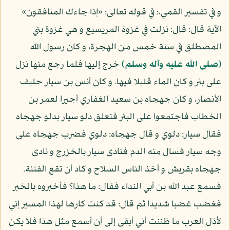
و في تفسير القمي،: في قوله تعالى: «إذا جاءك المنافقون»
الآية قال: قال: نزلت في غزوة المريسيع و هي غزوة بني
المصطلق في سنة خمس من الهجرة، و كان رسول الله
(صلى الله عليه وآله وسلم)
خرج إليها فلما رجع منها نزل
على بئر و كان الماء قليلا فيها. و كان أنس بن سيار حليف
الأنصار، و كان جهجاه بن سعيد الغفاري أجيرا لعمر بن
الخطاب فاجتمعوا على البئر فتعلق دلو سيار بدلو جهجاه
فقال سيار: دلوي و قال جهجاه: دلوي فضرب جهجاه على
وجه سيار فسال منه الدم فنادى سيار بالخزرج و نادى
جهجاه بقريش و أخذ الناس السلاح و كاد أن تقع الفتنة.
فسمع عبد الله بن أبي النداء فقال: ما هذا؟ فأخبروه بالخبر
فغضب غضبا شديدا ثم قال: قد كنت كارها لهذا المسير إني
لأذل العرب ما ظننت أني أبقى إلى أن أسمع مثل هذا فلا يكن