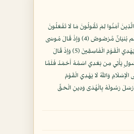
 سَبَّحَ لِلَّهِ مَا فِي السَّمَاوَاتِ وَمَا فِي الْأَرْضِ وَهُوَ الْعَزِيزُ الْحَكِيمُ (1) يَا أَيُّهَا الَّذِينَ آَمَنُوا لِمَ تَقُولُونَ مَا لَا تَفْعَلُونَ
(2) كَبُرَ مَقْتًا عِندَ اللَّهِ أَن تَقُولُوا مَا لَا تَفْعَلُونَ (3) إِنَّ اللَّهَ يُحِبُّ الَّذِينَ يُقَاتِلُونَ فِي سَبِيلِهِ صَفًّا كَأَنَّهُم بُنيَانٌ مَّرْصُوصٌ (4) وَإِذْ قَالَ مُوسَى
لِقَوْمِهِ يَا قَوْمِ لِمَ تُؤْذُونَنِي وَقَد تَّعْلَمُونَ أَنِّي رَسُولُ اللَّهِ إِلَيْكُمْ فَلَمَّا زَاغُوا أَزَاغَ اللَّهُ قُلُوبَهُمْ وَاللَّهُ لَا يَهْدِي الْقَوْمَ الْفَاسِقِينَ (5) وَإِذْ قَالَ
 بِرَسُولٍ يَأْتِي مِن بَعْدِي اسْمُهُ أَحْمَدُ فَلَمَّا
هُوَ يُدْعَى إِلَى الْإِسْلَامِ وَاللَّهُ لَا يَهْدِي الْقَوْمَ
للَّهِ بِأَفْوَاهِهِمْ وَاللَّهُ مُتِمُّ نُورِهِ وَلَوْ كَرِهَ الْكَافِرُونَ (8) هُوَ الَّذِي أَرْسَلَ رَسُولَهُ بِالْهُدَى وَدِينِ الْحَقِّ