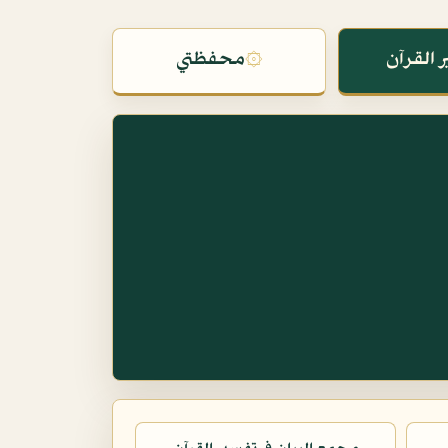
 القرآن
۞
محفظتي