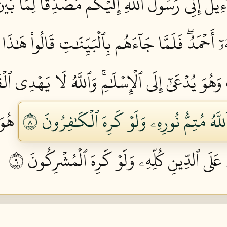
لَ إِنِّي رَسُولُ ٱللَّهِ إِلَيۡكُم مُّصَدِّقٗا لِّمَا بَيۡنَ 
َحۡمَدُۖ فَلَمَّا جَآءَهُم بِٱلۡبَيِّنَٰتِ قَالُواْ هَٰذَا
هُوَ يُدۡعَىٰٓ إِلَى ٱلۡإِسۡلَٰمِۚ وَٱللَّهُ لَا يَهۡدِي ٱلۡقَ
َٱللَّهُ مُتِمُّ نُورِهِۦ وَلَوۡ كَرِهَ ٱلۡكَٰفِرُونَ ٨
هُوَ
عَلَى ٱلدِّينِ كُلِّهِۦ وَلَوۡ كَرِهَ ٱلۡمُشۡرِكُونَ ٩