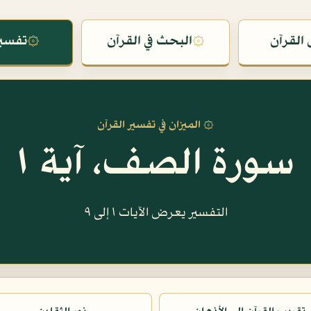
القرآن
۞
البحث في القرآن
۞
تفسير
۞ الميزان في تفسير القرآن
سورة الصف، آية ١
التفسير يعرض الآيات ١ إلى ٩