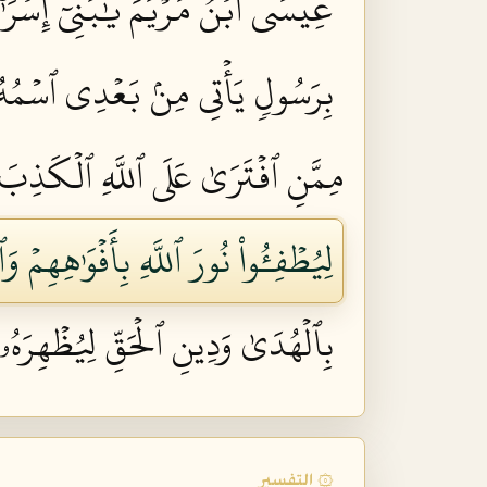
عِيسَى ٱبۡنُ مَرۡيَمَ يَٰبَنِيٓ إِسۡرَٰٓءِي
بِرَسُولٖ يَأۡتِي مِنۢ بَعۡدِي ٱسۡمُهُۥٓ أ
مِمَّنِ ٱفۡتَرَىٰ عَلَى ٱللَّهِ ٱلۡكَذِبَ وَ
لِيُطۡفِـُٔواْ نُورَ ٱللَّهِ بِأَفۡوَٰهِهِمۡ و
بِٱلۡهُدَىٰ وَدِينِ ٱلۡحَقِّ لِيُظۡهِرَهُۥ 
۞ التفسير