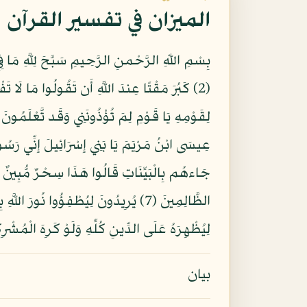
الميزان في تفسير القرآن
عِيسَى ابْنُ مَرْيَمَ يَا بَنِي إِسْرَائِيلَ إِنِّي رَسُول
لِيُظْهِرَهُ عَلَى الدِّينِ كُلِّهِ وَلَوْ كَرِهَ الْمُشْرِك
بيان