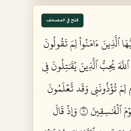
فتح في المصحف
ُّهَا ٱلَّذِينَ ءَامَنُواْ لِمَ تَقُولُونَ
 ٱللَّهَ يُحِبُّ ٱلَّذِينَ يُقَٰتِلُونَ فِي
ِ لِمَ تُؤۡذُونَنِي وَقَد تَّعۡلَمُونَ
َوۡمَ ٱلۡفَٰسِقِينَ ٥
وَإِذۡ قَالَ