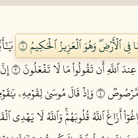
َا فِي ٱلۡأَرۡضِۖ وَهُوَ ٱلۡعَزِيزُ ٱلۡحَكِيمُ ١
يَٰٓأَي
عِندَ ٱللَّهِ أَن تَقُولُواْ مَا لَا تَفۡعَلُونَ ٣
إِنَّ
 مَّرۡصُوصٞ ٤
وَإِذۡ قَالَ مُوسَىٰ لِقَوۡمِهِۦ يَٰقَوۡم
َاغُوٓاْ أَزَاغَ ٱللَّهُ قُلُوبَهُمۡۚ وَٱللَّهُ لَا يَهۡدِي ٱلۡق