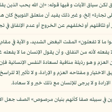
ق لكن سياق الآيات و فيها قوله: «إن الله يحب الذين يق
 على تجارة» إلخ، و غير ذلك يفيد أن متعلق التوبيخ ك
رار أو تثاقلهم أو تخلفهم عن الخروج أو عدم الإنفاق في
ولوا ما لا تفعلون» المقت البغض الشديد، و الآية في مقا
فعله لأنه من النفاق، و أن يقول الإنسان ما لا يفعله غ
 العزم و هو رذيلة منافية لسعادة النفس الإنسانية فإن 
ختيار و مفتاحه العزم و الإرادة، و لا تأثير إلا للراسخ
ادة و لا يرجى للإنسان مع ذلك خير و لا سعادة.
اتلون في سبيله صفا كأنهم بنيان مرصوص» الصف جعل ا