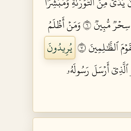
يَدَيَّ مِنَ ٱلتَّوۡرَىٰةِ وَمُبَشِّرَۢا
 سِحۡرٞ مُّبِينٞ ٦
وَمَنۡ أَظۡلَمُ
وۡمَ ٱلظَّٰلِمِينَ ٧
يُرِيدُونَ
 ٱلَّذِيٓ أَرۡسَلَ رَسُولَهُۥ