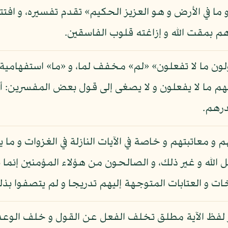
 ما في الأرض و هو العزيز الحكيم» تقدم تفسيره، و افتتا
هم بمقت الله و إزاغته قلوب الفاسقين.
قولون ما لا تفعلون» «لم» مخفف لما، و «ما» استفهامية،
هم ما لا يفعلون و لا يصغى إلى قول بعض المفسرين: أن
درهم.
 و معاتبتهم و خاصة في الآيات النازلة في الغزوات و ما 
ل الله و غير ذلك، و الصالحون من هؤلاء المؤمنين إنما 
بيخات و العتابات المتوجهة إليهم تدريجا و لم يتصفوا ب
 لفظ الآية مطلق تخلف الفعل عن القول و خلف الوعد