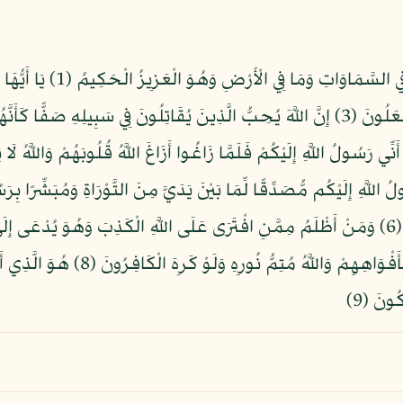
بِسْمِ اللّهِ الرَّحْمنِ الرَّحِيمِ
ُ اللَّهِ إِلَيْكُم مُّصَدِّقًا لِّمَا بَيْنَ يَدَيَّ مِنَ التَّوْرَاةِ وَمُبَشِّرًا
جَاءهُم بِالْبَيِّنَاتِ قَالُوا هَذَا سِحْرٌ مُّبِينٌ (6) وَمَنْ أَظْلَمُ مِمَّنِ افْتَرَى عَلَى اللَّهِ الْكَذِبَ وَ
الظَّالِمِينَ (7) يُرِيدُونَ لِيُطْفِؤُوا نُورَ ا
ُونَ (9)