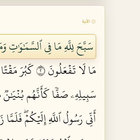
۞ الآية
سَبَّحَ لِلَّهِ مَا فِي ٱلسَّمَٰوَٰتِ وَم
مَا لَا تَفۡعَلُونَ ٢
كَبُرَ مَقۡتًا 
سَبِيلِهِۦ صَفّٗا كَأَنَّهُم بُنۡيَٰنٞ
أَنِّي رَسُولُ ٱللَّهِ إِلَيۡكُمۡۖ فَلَمَّا ز