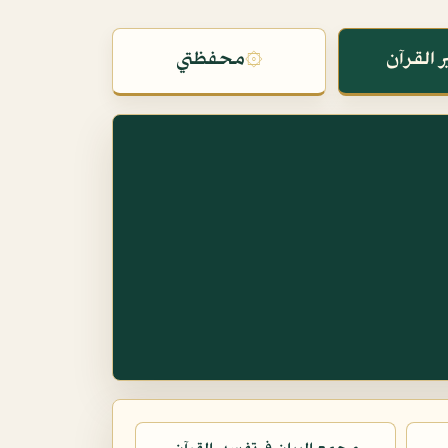
 القرآن
۞
محفظتي