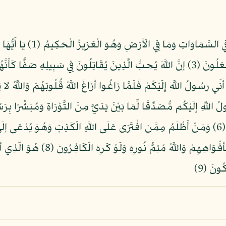
بِسْمِ اللّهِ الرَّحْمنِ الرَّحِيمِ
ُ اللَّهِ إِلَيْكُم مُّصَدِّقًا لِّمَا بَيْنَ يَدَيَّ مِنَ التَّوْرَاةِ وَمُبَشِّرًا
جَاءهُم بِالْبَيِّنَاتِ قَالُوا هَذَا سِحْرٌ مُّبِينٌ (6) وَمَنْ أَظْلَمُ مِمَّنِ افْتَرَى عَلَى اللَّهِ الْكَذِبَ وَ
الظَّالِمِينَ (7) يُرِيدُونَ لِيُطْفِؤُوا نُورَ ا
ُونَ (9)