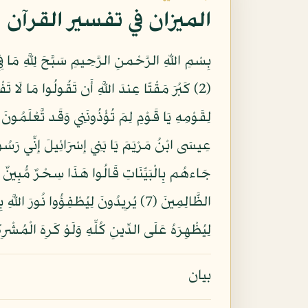
الميزان في تفسير القرآن
عِيسَى ابْنُ مَرْيَمَ يَا بَنِي إِسْرَائِيلَ إِنِّي رَسُول
لِيُظْهِرَهُ عَلَى الدِّينِ كُلِّهِ وَلَوْ كَرِهَ الْمُشْرِك
بيان