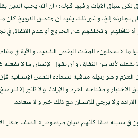
ق لكن سياق الآيات و فيها قوله: «إن الله يحب الذين يق
 على تجارة» إلخ، و غير ذلك يفيد أن متعلق التوبيخ ك
رار أو تثاقلهم أو تخلفهم عن الخروج أو عدم الإنفاق في
ولوا ما لا تفعلون» المقت البغض الشديد، و الآية في مقا
فعله لأنه من النفاق، و أن يقول الإنسان ما لا يفعله غ
 العزم و هو رذيلة منافية لسعادة النفس الإنسانية فإن 
ختيار و مفتاحه العزم و الإرادة، و لا تأثير إلا للراسخ
ادة و لا يرجى للإنسان مع ذلك خير و لا سعادة.
اتلون في سبيله صفا كأنهم بنيان مرصوص» الصف جعل ا