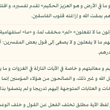
 ما في الأرض و هو العزيز الحكيم» تقدم تفسيره، و افتتا
هم بمقت الله و إزاغته قلوب الفاسقين.
قولون ما لا تفعلون» «لم» مخفف لما، و «ما» استفهامية،
هم ما لا يفعلون و لا يصغى إلى قول بعض المفسرين: أن
درهم.
 و معاتبتهم و خاصة في الآيات النازلة في الغزوات و ما 
ل الله و غير ذلك، و الصالحون من هؤلاء المؤمنين إنما 
بيخات و العتابات المتوجهة إليهم تدريجا و لم يتصفوا ب
 لفظ الآية مطلق تخلف الفعل عن القول و خلف الوعد