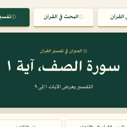
القرآن
۞
البحث في القرآن
۞
تفسير
۞ الميزان في تفسير القرآن
سورة الصف، آية ١
التفسير يعرض الآيات ١ إلى ٩