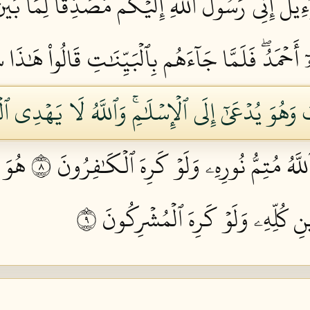
لَ إِنِّي رَسُولُ ٱللَّهِ إِلَيۡكُم مُّصَدِّقٗا لِّمَا بَيۡنَ 
حۡمَدُۖ فَلَمَّا جَآءَهُم بِٱلۡبَيِّنَٰتِ قَالُواْ هَٰذَا س
َهُوَ يُدۡعَىٰٓ إِلَى ٱلۡإِسۡلَٰمِۚ وَٱللَّهُ لَا يَهۡدِي ٱلۡ
َٱللَّهُ مُتِمُّ نُورِهِۦ وَلَوۡ كَرِهَ ٱلۡكَٰفِرُونَ ٨
هُوَ 
نِ كُلِّهِۦ وَلَوۡ كَرِهَ ٱلۡمُشۡرِكُونَ ٩