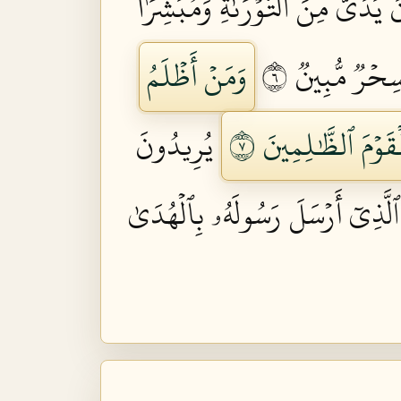
يَدَيَّ مِنَ ٱلتَّوۡرَىٰةِ وَمُبَشِّرَۢا
ِحۡرٞ مُّبِينٞ ٦
وَمَنۡ أَظۡلَمُ
قَوۡمَ ٱلظَّٰلِمِينَ ٧
يُرِيدُونَ
ٱلَّذِيٓ أَرۡسَلَ رَسُولَهُۥ بِٱلۡهُدَىٰ