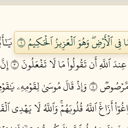
َا فِي ٱلۡأَرۡضِۖ وَهُوَ ٱلۡعَزِيزُ ٱلۡحَكِيمُ ١
يَٰٓأَي
عِندَ ٱللَّهِ أَن تَقُولُواْ مَا لَا تَفۡعَلُونَ ٣
إِنَّ
 مَّرۡصُوصٞ ٤
وَإِذۡ قَالَ مُوسَىٰ لِقَوۡمِهِۦ يَٰقَوۡم
َاغُوٓاْ أَزَاغَ ٱللَّهُ قُلُوبَهُمۡۚ وَٱللَّهُ لَا يَهۡدِي ٱلۡق