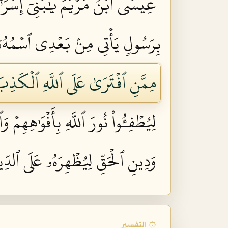
عِيسَى ٱبۡنُ مَرۡيَمَ يَٰبَنِيٓ إِسۡرَٰٓءِي
بِرَسُولٖ يَأۡتِي مِنۢ بَعۡدِي ٱسۡمُهُۥٓ أَ
مِمَّنِ ٱفۡتَرَىٰ عَلَى ٱللَّهِ ٱلۡكَذِبَ و
لِيُطۡفِـُٔواْ نُورَ ٱللَّهِ بِأَفۡوَٰهِهِمۡ و
وَدِينِ ٱلۡحَقِّ لِيُظۡهِرَهُۥ عَلَى ٱلدِّي
۞ التفسير