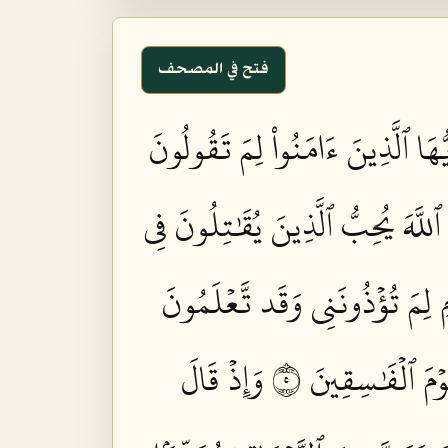
فتح في المصحف
ُّهَا ٱلَّذِينَ ءَامَنُواْ لِمَ تَقُولُونَ
 ٱللَّهَ يُحِبُّ ٱلَّذِينَ يُقَٰتِلُونَ فِي
ِ لِمَ تُؤۡذُونَنِي وَقَد تَّعۡلَمُونَ
َوۡمَ ٱلۡفَٰسِقِينَ ٥
وَإِذۡ قَالَ