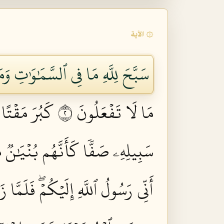
۞ الآية
سَبَّحَ لِلَّهِ مَا فِي ٱلسَّمَٰوَٰتِ وَم
مَا لَا تَفۡعَلُونَ ٢
كَبُرَ مَقۡتًا 
سَبِيلِهِۦ صَفّٗا كَأَنَّهُم بُنۡيَٰنٞ
أَنِّي رَسُولُ ٱللَّهِ إِلَيۡكُمۡۖ فَلَمَّا ز