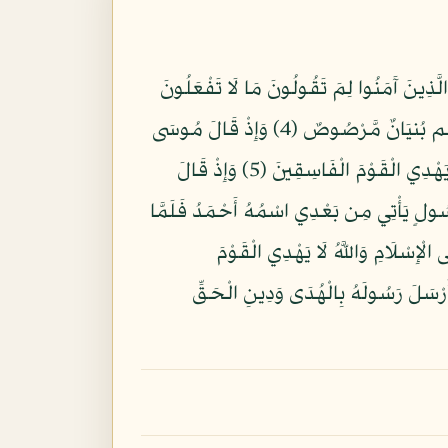
 سَبَّحَ لِلَّهِ مَا فِي السَّمَاوَاتِ وَمَا فِي الْأَرْضِ وَهُوَ الْعَزِيزُ الْحَكِيمُ (1) يَا أَيُّهَا الَّذِينَ آَمَنُوا لِمَ تَقُولُونَ مَا لَا تَفْعَلُونَ
(2) كَبُرَ مَقْتًا عِندَ اللَّهِ أَن تَقُولُوا مَا لَا تَفْعَلُونَ (3) إِنَّ اللَّهَ يُحِبُّ الَّذِينَ يُقَاتِلُونَ فِي سَبِيلِهِ صَفًّا كَأَنَّهُم بُنيَانٌ مَّرْصُوصٌ (4) وَإِذْ قَالَ مُوسَى
لِقَوْمِهِ يَا قَوْمِ لِمَ تُؤْذُونَنِي وَقَد تَّعْلَمُونَ أَنِّي رَسُولُ اللَّهِ إِلَيْكُمْ فَلَمَّا زَاغُوا أَزَاغَ اللَّهُ قُلُوبَهُمْ وَاللَّهُ لَا يَهْدِي الْقَوْمَ الْفَاسِقِينَ (5) وَإِذْ قَالَ
 بِرَسُولٍ يَأْتِي مِن بَعْدِي اسْمُهُ أَحْمَدُ فَلَمَّا
هُوَ يُدْعَى إِلَى الْإِسْلَامِ وَاللَّهُ لَا يَهْدِي الْقَوْمَ
للَّهِ بِأَفْوَاهِهِمْ وَاللَّهُ مُتِمُّ نُورِهِ وَلَوْ كَرِهَ الْكَافِرُونَ (8) هُوَ الَّذِي أَرْسَلَ رَسُولَهُ بِالْهُدَى وَدِينِ الْحَقِّ