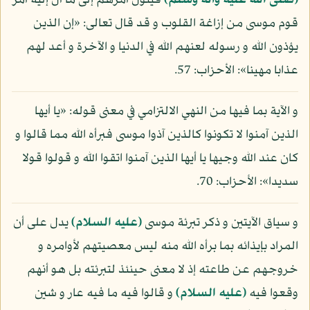
(صلى الله عليه وآله وسلم)
فيئول أمرهم إلى ما آل إليه أمر
قوم موسى من إزاغة القلوب و قد قال تعالى: «إن الذين
يؤذون الله و رسوله لعنهم الله في الدنيا و الآخرة و أعد لهم
عذابا مهينا»: الأحزاب: 57.
و الآية بما فيها من النهي الالتزامي في معنى قوله: «يا أيها
الذين آمنوا لا تكونوا كالذين آذوا موسى فبرأه الله مما قالوا و
كان عند الله وجيها يا أيها الذين آمنوا اتقوا الله و قولوا قولا
سديدا»: الأحزاب: 70.
و سياق الآيتين و ذكر تبرئة موسى
(عليه السلام)
يدل على أن
المراد بإيذائه بما برأه الله منه ليس معصيتهم لأوامره و
خروجهم عن طاعته إذ لا معنى حينئذ لتبرئته بل هو أنهم
وقعوا فيه
(عليه السلام)
و قالوا فيه ما فيه عار و شين