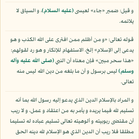
و قيل: ضمير «جاء» لعيسى
(عليه السلام)
، و السياق لا
يلائمه.
قوله تعالى: «و من أظلم ممن افترى على الله الكذب و هو
يدعى إلى الإسلام» إلخ، الاستفهام للإنكار و هو رد لقولهم:
«هذا سحر مبين» فإن معناه أن النبي
(صلى الله عليه وآله
وسلم)
ليس برسول و أن ما بلغه من دين الله ليس منه
تعالى.
و المراد بالإسلام الدين الذي يدعو إليه رسول الله بما أنه
تسليم لله فيما يريده و يأمر به من اعتقاد و عمل، و لا ريب
أن مقتضى ربوبيته و ألوهيته تعالى تسليم عباده له تسليما
مطلقا فلا ريب أن الدين الذي هو الإسلام لله دينه الحق