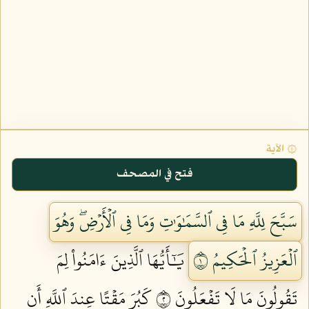
۞ الآية
فتح في المصحف
سَبَّحَ لِلَّهِ مَا فِي ٱلسَّمَٰوَٰتِ وَمَا فِي ٱلۡأَرۡضِۖ وَهُوَ
ٱلۡعَزِيزُ ٱلۡحَكِيمُ ١
يَٰٓأَيُّهَا ٱلَّذِينَ ءَامَنُواْ لِمَ
تَقُولُونَ مَا لَا تَفۡعَلُونَ ٢
كَبُرَ مَقۡتًا عِندَ ٱللَّهِ أَن