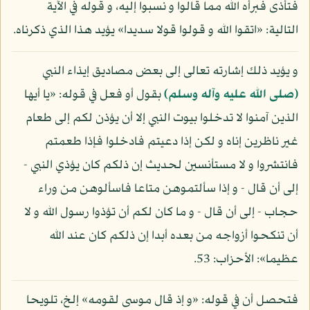
فتأذى فبرأه الله مما قالوا و نسبوا إليه، و قوله في الآية
التالية: «اتقوا الله و قولوا قولا سديدا» يؤيد هذا الذي ذكرناه.
و يؤيد ذلك إشارته تعالى إلى بعض مصاديق إيذاء النبي
(صلى الله عليه وآله وسلم)
بقول أو فعل في قوله: «يا أيها
الذين آمنوا لا تدخلوا بيوت النبي إلا أن يؤذن لكم إلى طعام
غير ناظرين إناه و لكن إذا دعيتم فادخلوا فإذا طعمتم
فانتشروا و لا مستأنسين لحديث إن ذلكم كان يؤذي النبي -
إلى أن قال - و إذا سألتموهن متاعا فاسألوهن من وراء
حجاب - إلى أن قال - و ما كان لكم أن تؤذوا رسول الله و لا
أن تنكحوا أزواجه من بعده أبدا إن ذلكم كان عند الله
عظيما»: الأحزاب: 53.
فتحصل أن في قوله: «و إذ قال موسى لقومه» إلخ، تلويحا