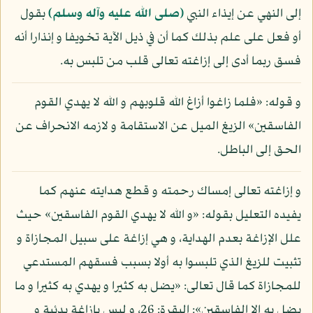
إلى النهي عن إيذاء النبي
(صلى الله عليه وآله وسلم)
بقول
أو فعل على علم بذلك كما أن في ذيل الآية تخويفا و إنذارا أنه
فسق ربما أدى إلى إزاغته تعالى قلب من تلبس به.
و قوله: «فلما زاغوا أزاغ الله قلوبهم و الله لا يهدي القوم
الفاسقين» الزيغ الميل عن الاستقامة و لازمه الانحراف عن
الحق إلى الباطل.
و إزاغته تعالى إمساك رحمته و قطع هدايته عنهم كما
يفيده التعليل بقوله: «و الله لا يهدي القوم الفاسقين» حيث
علل الإزاغة بعدم الهداية، و هي إزاغة على سبيل المجازاة و
تثبيت للزيغ الذي تلبسوا به أولا بسبب فسقهم المستدعي
للمجازاة كما قال تعالى: «يضل به كثيرا و يهدي به كثيرا و ما
يضل به إلا الفاسقين»: البقرة: 26، و ليس بإزاغة بدئية و