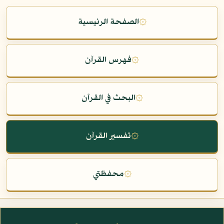
۞
الصفحة الرئيسية
۞
فهرس القرآن
۞
البحث في القرآن
۞
تفسير القرآن
۞
محفظتي