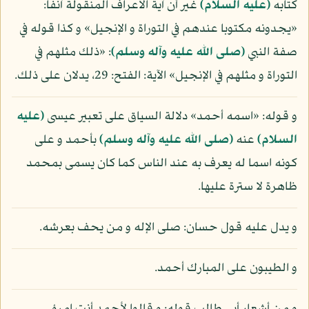
كتابه
(عليه السلام)
غير أن آية الأعراف المنقولة آنفا:
«يجدونه مكتوبا عندهم في التوراة و الإنجيل» و كذا قوله في
صفة النبي
(صلى الله عليه وآله وسلم)
: «ذلك مثلهم في
التوراة و مثلهم في الإنجيل» الآية: الفتح: 29، يدلان على ذلك.
و قوله: «اسمه أحمد» دلالة السياق على تعبير عيسى
(عليه
السلام)
عنه
(صلى الله عليه وآله وسلم)
بأحمد و على
كونه اسما له يعرف به عند الناس كما كان يسمى بمحمد
ظاهرة لا سترة عليها.
و يدل عليه قول حسان: صلى الإله و من يحف بعرشه.
و الطيبون على المبارك أحمد.