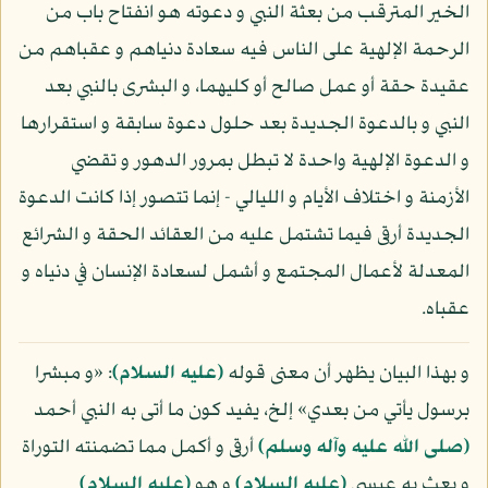
الخير المترقب من بعثة النبي و دعوته هو انفتاح باب من
الرحمة الإلهية على الناس فيه سعادة دنياهم و عقباهم من
عقيدة حقة أو عمل صالح أو كليهما، و البشرى بالنبي بعد
النبي و بالدعوة الجديدة بعد حلول دعوة سابقة و استقرارها
و الدعوة الإلهية واحدة لا تبطل بمرور الدهور و تقضي
الأزمنة و اختلاف الأيام و الليالي - إنما تتصور إذا كانت الدعوة
الجديدة أرقى فيما تشتمل عليه من العقائد الحقة و الشرائع
المعدلة لأعمال المجتمع و أشمل لسعادة الإنسان في دنياه و
عقباه.
و بهذا البيان يظهر أن معنى قوله
(عليه السلام)
: «و مبشرا
برسول يأتي من بعدي» إلخ، يفيد كون ما أتى به النبي أحمد
(صلى الله عليه وآله وسلم)
أرقى و أكمل مما تضمنته التوراة
و بعث به عيسى
(عليه السلام)
و هو
(عليه السلام)