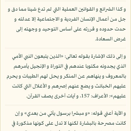
و كذا الشرائع و القوانين العملية التي لم تدع شيئا مما دق و
جل من أعمال الإنسان الفردية و الاجتماعية إلا عدلته و
حدت حدوده و قررته على أساس التوحيد و وجهته إلى
غرض السعادة.
و إلى ذلك الإشارة بقوله تعالى: «الذين يتبعون النبي الأمي
الذي يجدونه مكتوبا عندهم في التوراة و الإنجيل يأمرهم
بالمعروف و ينهاهم عن المنكر و يحل لهم الطيبات و يحرم
عليهم الخبائث و يضع عنهم إصرهم و الأغلال التي كانت
عليهم»: الأعراف: 157، و آيات أخرى يصف القرآن.
و الآية أعني قوله: «و مبشرا برسول يأتي من بعدي» و إن
كانت مصرحة بالبشارة لكنها لا تدل على كونها مذكورة في