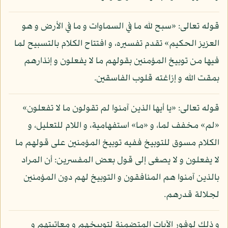
قوله تعالى: «سبح لله ما في السماوات و ما في الأرض و هو
العزيز الحكيم» تقدم تفسيره، و افتتاح الكلام بالتسبيح لما
فيها من توبيخ المؤمنين بقولهم ما لا يفعلون و إنذارهم
بمقت الله و إزاغته قلوب الفاسقين.
قوله تعالى: «يا أيها الذين آمنوا لم تقولون ما لا تفعلون»
«لم» مخفف لما، و «ما» استفهامية، و اللام للتعليل، و
الكلام مسوق للتوبيخ ففيه توبيخ المؤمنين على قولهم ما
لا يفعلون و لا يصغى إلى قول بعض المفسرين: أن المراد
بالذين آمنوا هم المنافقون و التوبيخ لهم دون المؤمنين
لجلالة قدرهم.
و ذلك لوفور الآيات المتضمنة لتوبيخهم و معاتبتهم و