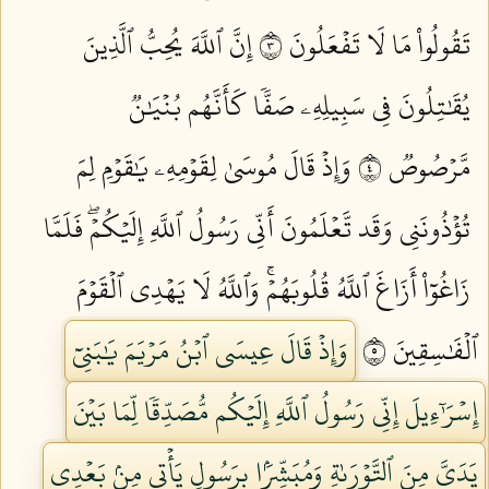
تَقُولُواْ مَا لَا تَفۡعَلُونَ ٣
إِنَّ ٱللَّهَ يُحِبُّ ٱلَّذِينَ
يُقَٰتِلُونَ فِي سَبِيلِهِۦ صَفّٗا كَأَنَّهُم بُنۡيَٰنٞ
مَّرۡصُوصٞ ٤
وَإِذۡ قَالَ مُوسَىٰ لِقَوۡمِهِۦ يَٰقَوۡمِ لِمَ
تُؤۡذُونَنِي وَقَد تَّعۡلَمُونَ أَنِّي رَسُولُ ٱللَّهِ إِلَيۡكُمۡۖ فَلَمَّا
زَاغُوٓاْ أَزَاغَ ٱللَّهُ قُلُوبَهُمۡۚ وَٱللَّهُ لَا يَهۡدِي ٱلۡقَوۡمَ
ٱلۡفَٰسِقِينَ ٥
وَإِذۡ قَالَ عِيسَى ٱبۡنُ مَرۡيَمَ يَٰبَنِيٓ
إِسۡرَٰٓءِيلَ إِنِّي رَسُولُ ٱللَّهِ إِلَيۡكُم مُّصَدِّقٗا لِّمَا بَيۡنَ
يَدَيَّ مِنَ ٱلتَّوۡرَىٰةِ وَمُبَشِّرَۢا بِرَسُولٖ يَأۡتِي مِنۢ بَعۡدِي