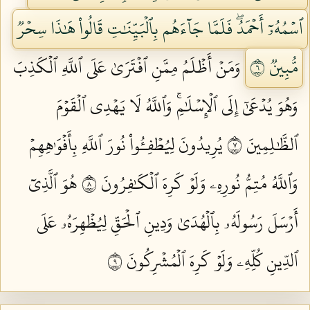
ٱسۡمُهُۥٓ أَحۡمَدُۖ فَلَمَّا جَآءَهُم بِٱلۡبَيِّنَٰتِ قَالُواْ هَٰذَا سِحۡرٞ
مُّبِينٞ ٦
وَمَنۡ أَظۡلَمُ مِمَّنِ ٱفۡتَرَىٰ عَلَى ٱللَّهِ ٱلۡكَذِبَ
وَهُوَ يُدۡعَىٰٓ إِلَى ٱلۡإِسۡلَٰمِۚ وَٱللَّهُ لَا يَهۡدِي ٱلۡقَوۡمَ
ٱلظَّٰلِمِينَ ٧
يُرِيدُونَ لِيُطۡفِـُٔواْ نُورَ ٱللَّهِ بِأَفۡوَٰهِهِمۡ
وَٱللَّهُ مُتِمُّ نُورِهِۦ وَلَوۡ كَرِهَ ٱلۡكَٰفِرُونَ ٨
هُوَ ٱلَّذِيٓ
أَرۡسَلَ رَسُولَهُۥ بِٱلۡهُدَىٰ وَدِينِ ٱلۡحَقِّ لِيُظۡهِرَهُۥ عَلَى
ٱلدِّينِ كُلِّهِۦ وَلَوۡ كَرِهَ ٱلۡمُشۡرِكُونَ ٩