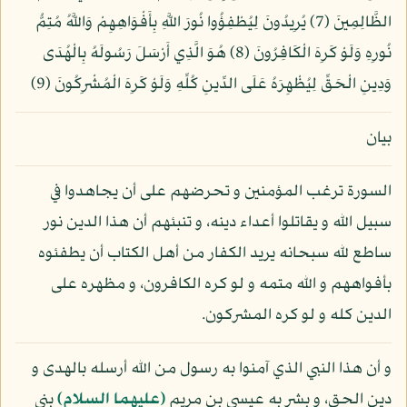
الظَّالِمِينَ (7) يُرِيدُونَ لِيُطْفِؤُوا نُورَ اللَّهِ بِأَفْوَاهِهِمْ وَاللَّهُ مُتِمُّ
نُورِهِ وَلَوْ كَرِهَ الْكَافِرُونَ (8) هُوَ الَّذِي أَرْسَلَ رَسُولَهُ بِالْهُدَى
وَدِينِ الْحَقِّ لِيُظْهِرَهُ عَلَى الدِّينِ كُلِّهِ وَلَوْ كَرِهَ الْمُشْرِكُونَ (9)
بيان
السورة ترغب المؤمنين و تحرضهم على أن يجاهدوا في
سبيل الله و يقاتلوا أعداء دينه، و تنبئهم أن هذا الدين نور
ساطع لله سبحانه يريد الكفار من أهل الكتاب أن يطفئوه
بأفواههم و الله متمه و لو كره الكافرون، و مظهره على
الدين كله و لو كره المشركون.
و أن هذا النبي الذي آمنوا به رسول من الله أرسله بالهدى و
دين الحق، و بشر به عيسى بن مريم
(عليهما السلام)
بني