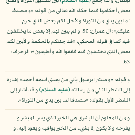
بإبطال، و لذا جمع
(عليه السلام)
بين تصديق التوراة و نسخ
بعض أحكامها فيما حكاه الله تعالى من قوله: «و مصدقا
لما بين يدي من التوراة و لأحل لكم بعض الذي حرم
عليكم»: آل عمران: 50، و لم يبين لهم إلا بعض ما يختلفون
فيه كما في قوله المحكي: «قد جئتكم بالحكمة و لأبين لكم
بعض الذي تختلفون فيه فاتقوا الله و أطيعون»: الزخرف:
63.
و قوله: «و مبشرا برسول يأتي من بعدي اسمه أحمد» إشارة
إلى الشطر الثاني من رسالته
(عليه السلام)
و قد أشار إلى
الشطر الأول بقوله: «مصدقا لما بين يدي من التوراة».
و من المعلوم أن البشرى هي الخبر الذي يسر المبشر و
يفرحه و لا يكون إلا بشيء من الخير يوافيه و يعود إليه، و