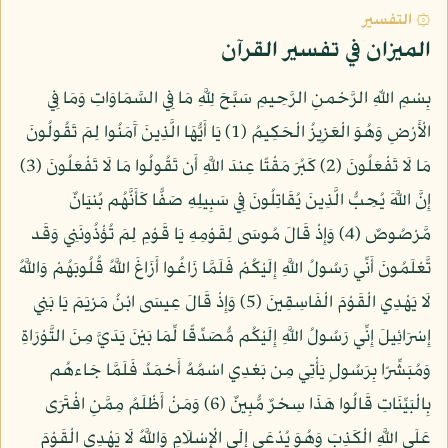
۞ التفسير
الميزان في تفسير القرآن
بِسْمِ اللّهِ الرَّحْمنِ الرَّحِيمِ سَبَّحَ لِلَّهِ مَا فِي السَّمَاوَاتِ وَمَا فِي
الْأَرْضِ وَهُوَ الْعَزِيزُ الْحَكِيمُ (1) يَا أَيُّهَا الَّذِينَ آَمَنُوا لِمَ تَقُولُونَ
مَا لَا تَفْعَلُونَ (2) كَبُرَ مَقْتًا عِندَ اللَّهِ أَن تَقُولُوا مَا لَا تَفْعَلُونَ (3)
إِنَّ اللَّهَ يُحِبُّ الَّذِينَ يُقَاتِلُونَ فِي سَبِيلِهِ صَفًّا كَأَنَّهُم بُنيَانٌ
مَّرْصُوصٌ (4) وَإِذْ قَالَ مُوسَى لِقَوْمِهِ يَا قَوْمِ لِمَ تُؤْذُونَنِي وَقَد
تَّعْلَمُونَ أَنِّي رَسُولُ اللَّهِ إِلَيْكُمْ فَلَمَّا زَاغُوا أَزَاغَ اللَّهُ قُلُوبَهُمْ وَاللَّهُ
لَا يَهْدِي الْقَوْمَ الْفَاسِقِينَ (5) وَإِذْ قَالَ عِيسَى ابْنُ مَرْيَمَ يَا بَنِي
إِسْرَائِيلَ إِنِّي رَسُولُ اللَّهِ إِلَيْكُم مُّصَدِّقًا لِّمَا بَيْنَ يَدَيَّ مِنَ التَّوْرَاةِ
وَمُبَشِّرًا بِرَسُولٍ يَأْتِي مِن بَعْدِي اسْمُهُ أَحْمَدُ فَلَمَّا جَاءهُم
بِالْبَيِّنَاتِ قَالُوا هَذَا سِحْرٌ مُّبِينٌ (6) وَمَنْ أَظْلَمُ مِمَّنِ افْتَرَى
عَلَى اللَّهِ الْكَذِبَ وَهُوَ يُدْعَى إِلَى الْإِسْلَامِ وَاللَّهُ لَا يَهْدِي الْقَوْمَ