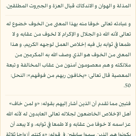
المذلة و الهوان و الاندكاك قبال العزة و الجبروت المطلقين.
و عبادته تعالى خوفا منه بهذا المعنى من الخوف خضوع له
تعالى لأنه الله ذو الجلال و الإكرام لا لخوف من عقابه و لا
طمعا في ثوابه بل فيه إخلاص العمل لوجهه الكريم، و هذا
المعنى من الخوف هو الذي وصف الله به المكرمين من
ملائكته و هم معصومون آمنون من عقاب المخالفة و تبعة
المعصية قال تعالى: «يخافون ربهم من فوقهم»: النحل:
50.
فتبين مما تقدم أن الذين أشار إليهم بقوله: «و لمن خاف»
أهل الإخلاص الخاضعون لجلاله تعالى العابدون له لأنه الله
عز اسمه لا خوفا من عقابه و لا طمعا في ثوابه، و لا يبعد أن
يكونوا هم الذين سموا سابقين في قوله: «و كنتم أزواجا ثلاثة