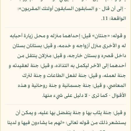
- إلى أن قال - و السابقون السابقون أولئك المقربون»:
الواقعة: 11.
و قوله: «جنتان» قيل: إحداهما منزله و محل زيارة أحبابه
له و الأخرى منزل أزواجه و خدمه، و قيل: بستانان بستان
داخل قصره و بستان خارجه، و قيل: منزلان ينتقل من
أحدهما إلى الآخر ليكمل به التذاذه، و قيل: جنة لعقيدته و
جنة لعمله، و قيل: جنة لفعل الطاعات و جنة لترك
المعاصي، و قيل: جنة جسمانية و جنة روحانية و هذه
الأقوال - كما ترى - لا دليل على شيء منها.
و قيل: جنة يثاب بها و جنة يتفضل بها عليه، و يمكن أن
يستشعر ذلك من قوله تعالى: «لهم ما يشاءون فيها و لدينا