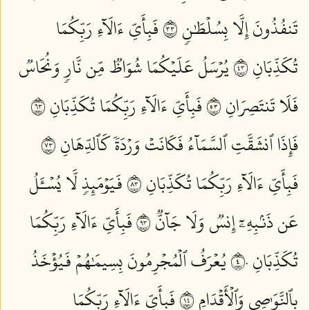
تَنفُذُونَ إِلَّا بِسُلۡطَٰنٖ ٣٣
فَبِأَيِّ ءَالَآءِ رَبِّكُمَا
تُكَذِّبَانِ ٣٤
يُرۡسَلُ عَلَيۡكُمَا شُوَاظٞ مِّن نَّارٖ وَنُحَاسٞ
فَلَا تَنتَصِرَانِ ٣٥
فَبِأَيِّ ءَالَآءِ رَبِّكُمَا تُكَذِّبَانِ ٣٦
فَإِذَا ٱنشَقَّتِ ٱلسَّمَآءُ فَكَانَتۡ وَرۡدَةٗ كَٱلدِّهَانِ ٣٧
فَبِأَيِّ ءَالَآءِ رَبِّكُمَا تُكَذِّبَانِ ٣٨
فَيَوۡمَئِذٖ لَّا يُسۡـَٔلُ
عَن ذَنۢبِهِۦٓ إِنسٞ وَلَا جَآنّٞ ٣٩
فَبِأَيِّ ءَالَآءِ رَبِّكُمَا
تُكَذِّبَانِ ٤٠
يُعۡرَفُ ٱلۡمُجۡرِمُونَ بِسِيمَٰهُمۡ فَيُؤۡخَذُ
بِٱلنَّوَٰصِي وَٱلۡأَقۡدَامِ ٤١
فَبِأَيِّ ءَالَآءِ رَبِّكُمَا