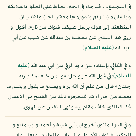
في المجمع،: و قد جاء في الخبر: يحاط على الخلق بالملائكة
و بلسان من نار ثم ينادون: «يا معشر الجن و الإنس إن
استطعتم إلى قوله يرسل عليكما شواظ من نار»:. أقول: و
روي هذا المعنى عن مسعدة بن صدقة عن كليب عن أبي
عبد الله
(عليه السلام)
.
و في الكافي، بإسناده عن داود الرقي عن أبي عبد الله
(عليه
السلام)
: في قول الله عز و جل: «و لمن خاف مقام ربه
جنتان» قال: من علم أن الله يراه و يسمع ما يقول و يعلم ما
يعمله من خير أو شر فيحجزه ذلك عن القبيح من الأعمال
فذلك الذي خاف مقام ربه و نهى النفس عن الهوى.
و في الدر المنثور، أخرج ابن أبي شيبة و أحمد و ابن منيع و
الحكيم في نوادر الأصول و النسائي و البزار و أبو يعلى و ابن