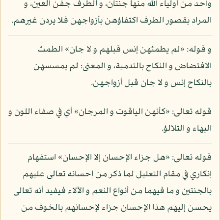
واحد من أولياء الله منها جنتان، و الطرف جفن العين، و
المراد بقصور الطرف اكتفاؤهن بأزواجهن فلا يردن غيرهم.
و قوله: «لم يطمثهن إنس قبلهم و لا جان» الطمث
الافتضاض و النكاح بالتدمية، و المعنى: لم يمسسهن
بالنكاح إنس و لا جان قبل أزواجهن.
قوله تعالى: «كأنهن الياقوت و المرجان» أي في صفاء اللون و
البهاء و التلالؤ.
قوله تعالى: «هل جزاء الإحسان إلا الإحسان» استفهام
إنكاري في مقام التعليل لما ذكر من إحسانه تعالى عليهم
بالجنتين و ما فيهما من أنواع النعم و الآلاء فيفيد أنه تعالى
يحسن إليهم هذا الإحسان جزاء لإحسانهم بالخوف من