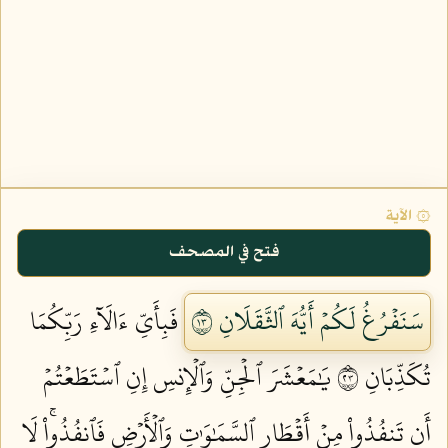
۞ الآية
فتح في المصحف
سَنَفۡرُغُ لَكُمۡ أَيُّهَ ٱلثَّقَلَانِ ٣١
فَبِأَيِّ ءَالَآءِ رَبِّكُمَا
تُكَذِّبَانِ ٣٢
يَٰمَعۡشَرَ ٱلۡجِنِّ وَٱلۡإِنسِ إِنِ ٱسۡتَطَعۡتُمۡ
أَن تَنفُذُواْ مِنۡ أَقۡطَارِ ٱلسَّمَٰوَٰتِ وَٱلۡأَرۡضِ فَٱنفُذُواْۚ لَا