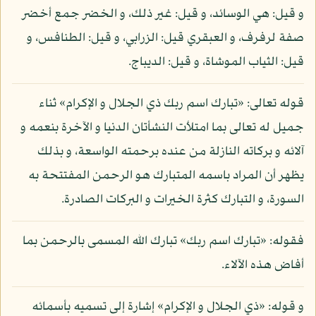
و قيل: هي الوسائد، و قيل: غير ذلك، و الخضر جمع أخضر
صفة لرفرف، و العبقري قيل: الزرابي، و قيل: الطنافس، و
قيل: الثياب الموشاة، و قيل: الديباج.
قوله تعالى: «تبارك اسم ربك ذي الجلال و الإكرام» ثناء
جميل له تعالى بما امتلأت النشأتان الدنيا و الآخرة بنعمه و
آلائه و بركاته النازلة من عنده برحمته الواسعة، و بذلك
يظهر أن المراد باسمه المتبارك هو الرحمن المفتتحة به
السورة، و التبارك كثرة الخيرات و البركات الصادرة.
فقوله: «تبارك اسم ربك» تبارك الله المسمى بالرحمن بما
أفاض هذه الآلاء.
و قوله: «ذي الجلال و الإكرام» إشارة إلى تسميه بأسمائه