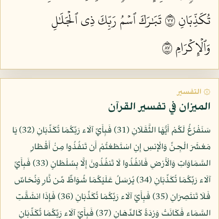
تُكَذِّبَانِ ٧٧
تَبَٰرَكَ ٱسۡمُ رَبِّكَ ذِي ٱلۡجَلَٰلِ
وَٱلۡإِكۡرَامِ ٧٨
۞ التفسير
الميزان في تفسير القرآن
سَنَفْرُغُ لَكُمْ أَيُّهَا الثَّقَلَانِ (31) فَبِأَيِّ آلَاء رَبِّكُمَا تُكَذِّبَانِ (32) يَا
مَعْشَرَ الْجِنِّ وَالْإِنسِ إِنِ اسْتَطَعْتُمْ أَن تَنفُذُوا مِنْ أَقْطَارِ
السَّمَاوَاتِ وَالْأَرْضِ فَانفُذُوا لَا تَنفُذُونَ إِلَّا بِسُلْطَانٍ (33) فَبِأَيِّ
آلَاء رَبِّكُمَا تُكَذِّبَانِ (34) يُرْسَلُ عَلَيْكُمَا شُوَاظٌ مِّن نَّارٍ وَنُحَاسٌ
فَلَا تَنتَصِرَانِ (35) فَبِأَيِّ آلَاء رَبِّكُمَا تُكَذِّبَانِ (36) فَإِذَا انشَقَّتِ
السَّمَاء فَكَانَتْ وَرْدَةً كَالدِّهَانِ (37) فَبِأَيِّ آلَاء رَبِّكُمَا تُكَذِّبَانِ