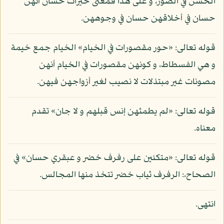
الحسن في الصور، و على هذا فمعنى خيرات حسان أنهن
حسان في أخلاقهن حسان في وجوههن.
قوله تعالى: «حور مقصورات في الخيام» الخيام جمع خيمة
و هي الفسطاط، و كونهن مقصورات في الخيام أنهن
مصونات غير مبتذلات لا نصيب لغير أزواجهن فيهن.
قوله تعالى: «لم يطمثهن إنس قبلهم و لا جان» تقدم
معناه.
قوله تعالى: «متكئين على رفرف خضر و عبقري حسان» في
الصحاح،: الرفرف ثياب خضر تتخذ منها المجالس.
انتهى.