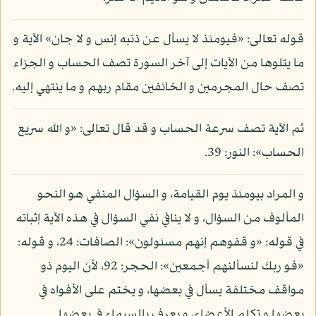
قوله تعالى: «فيومئذ لا يسأل عن ذنبه إنس و لا جان» الآية و
ما يتلوها من الآيات إلى آخر السورة تصف الحساب و الجزاء
تصف حال المجرمين و الخائفين مقام ربهم و ما ينتهي إليه.
ثم الآية تصف سرعة الحساب و قد قال تعالى: «و الله سريع
الحساب»: النور: 39.
و المراد بيومئذ يوم القيامة، و السؤال المنفي هو النحو
المألوف من السؤال، و لا ينافي نفي السؤال في هذه الآية إثباته
في قوله: «و قفوهم إنهم مسئولون»: الصافات: 24، و قوله:
«فو ربك لنسألنهم أجمعين»: الحجر: 92، لأن اليوم ذو
مواقف مختلفة يسأل في بعضها، و يختم على الأفواه في
بعضها و تكلم الأعضاء، و يعرف بالسيماء في بعضها.