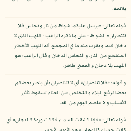
يلائمه.
قوله تعالى: «يرسل عليكما شواظ من نار و نحاس فلا
تنتصران» الشواظ - على ما ذكره الراغب - اللهب الذي لا
دخان فيه، و يقرب منه ما في المجمع، أنه اللهب الأخضر
المنقطع من النار، و النحاس الدخان و قال الراغب: هو
اللهب بلا دخان و المعنى ظاهر.
و قوله: «فلا تنتصران» أي لا تتناصران بأن ينصر بعضكم
بعضا لرفع البلاء و التخلص عن العناء لسقوط تأثير
الأسباب و لا عاصم اليوم من الله.
قوله تعالى: «فإذا انشقت السماء فكانت وردة كالدهان» أي
كانت حمراء كالدهان و هو الأديم الأحمر.