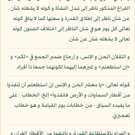
الفراغ المذكور ناظر إلى تبدل النشأة و كونه لا يشغله شأن
عن شأن ناظر إلى إطلاق القدرة و سعتها كما لا ينافي كونه
تعالى كل يوم هو في شأن الناظر إلى اختلاف الشئون كونه
تعالى لا يشغله شأن عن شأن.
و الثقلان الجن و الإنس، و إرجاع ضمير الجمع في «لكم» و
«إن استطعتم» و غيرهما إليهما لكونهما جمعا ذا أفراد.
قوله تعالى: «يا معشر الجن و الإنس إن استطعتم أن تنفذوا
من أقطار السماوات و الأرض فانفذوا» إلخ، الخطاب - على
ما يفيده السياق - من خطابات يوم القيامة و هو خطاب
تعجيزي.
و المراد بالاستطاعة القدرة، و بالنفوذ من الأقطار الفرار، و