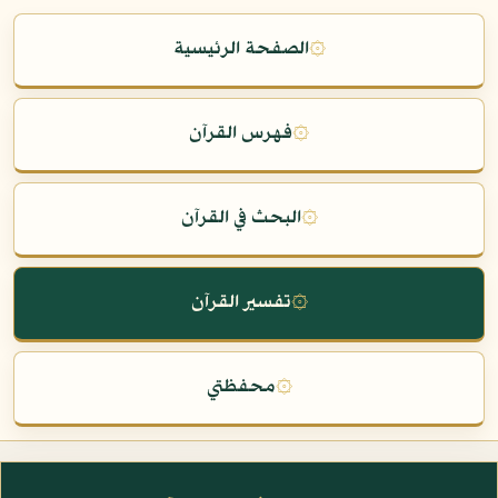
۞
الصفحة الرئيسية
۞
فهرس القرآن
۞
البحث في القرآن
۞
تفسير القرآن
۞
محفظتي