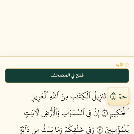
۞ الآية
فتح في المصحف
حمٓ ١
تَنزِيلُ ٱلۡكِتَٰبِ مِنَ ٱللَّهِ ٱلۡعَزِيزِ
ٱلۡحَكِيمِ ٢
إِنَّ فِي ٱلسَّمَٰوَٰتِ وَٱلۡأَرۡضِ لَأٓيَٰتٖ
لِّلۡمُؤۡمِنِينَ ٣
وَفِي خَلۡقِكُمۡ وَمَا يَبُثُّ مِن دَآبَّةٍ