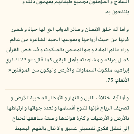
الساذج و المؤمنون بجميع طبقاتهم يفهمون ذلك و
ينتفعون به.
و أما أنه خلق الإنسان و سائر الدواب التي لها حياة و شعور
فإنها من حيث أرواحها و نفوسها الحية الشاعرة من عالم
وراء عالم المادة و هو المسمى بالملكوت و قد خص القرآن
كمال إدراكه و مشاهدته بأهل اليقين كما قال: «و كذلك نري
إبراهيم ملكوت السماوات و الأرض و ليكون من الموقنين»:
الأنعام: 75.
و أما آية اختلاف الليل و النهار و الأمطار المحيية للأرض و
تصريف الرياح فإنها لتنوع أقسامها و تعدد جهاتها و ارتباطها
بالأرض و الأرضيات و كثرة فوائدها و سعة منافعها تحتاج
إلى تعقل فكري تفصيلي عميق و لا تنال بالفهم البسيط