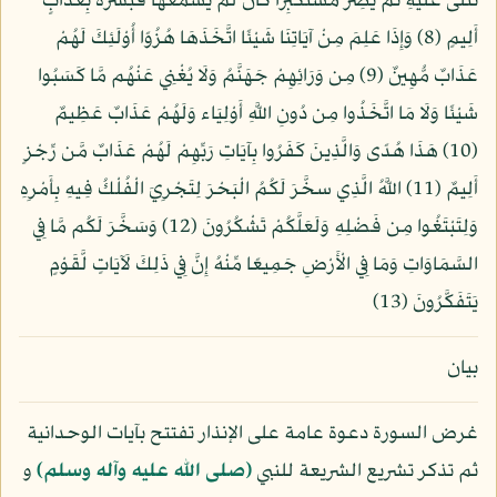
تُتْلَى عَلَيْهِ ثُمَّ يُصِرُّ مُسْتَكْبِرًا كَأَن لَّمْ يَسْمَعْهَا فَبَشِّرْهُ بِعَذَابٍ
أَلِيمٍ (8) وَإِذَا عَلِمَ مِنْ آيَاتِنَا شَيْئًا اتَّخَذَهَا هُزُوًا أُوْلَئِكَ لَهُمْ
عَذَابٌ مُّهِينٌ (9) مِن وَرَائِهِمْ جَهَنَّمُ وَلَا يُغْنِي عَنْهُم مَّا كَسَبُوا
شَيْئًا وَلَا مَا اتَّخَذُوا مِن دُونِ اللَّهِ أَوْلِيَاء وَلَهُمْ عَذَابٌ عَظِيمٌ
(10) هَذَا هُدًى وَالَّذِينَ كَفَرُوا بِآيَاتِ رَبِّهِمْ لَهُمْ عَذَابٌ مَّن رِّجْزٍ
أَلِيمٌ (11) اللَّهُ الَّذِي سخَّرَ لَكُمُ الْبَحْرَ لِتَجْرِيَ الْفُلْكُ فِيهِ بِأَمْرِهِ
وَلِتَبْتَغُوا مِن فَضْلِهِ وَلَعَلَّكُمْ تَشْكُرُونَ (12) وَسَخَّرَ لَكُم مَّا فِي
السَّمَاوَاتِ وَمَا فِي الْأَرْضِ جَمِيعًا مِّنْهُ إِنَّ فِي ذَلِكَ لَآيَاتٍ لَّقَوْمٍ
يَتَفَكَّرُونَ (13)
بيان
غرض السورة دعوة عامة على الإنذار تفتتح بآيات الوحدانية
ثم تذكر تشريع الشريعة للنبي
(صلى الله عليه وآله وسلم)
و