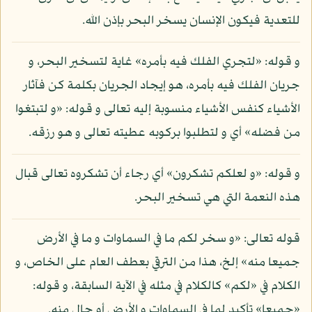
للتعدية فيكون الإنسان يسخر البحر بإذن الله.
و قوله: «لتجري الفلك فيه بأمره» غاية لتسخير البحر، و
جريان الفلك فيه بأمره، هو إيجاد الجريان بكلمة كن فآثار
الأشياء كنفس الأشياء منسوبة إليه تعالى و قوله: «و لتبتغوا
من فضله» أي و لتطلبوا بركوبه عطيته تعالى و هو رزقه.
و قوله: «و لعلكم تشكرون» أي رجاء أن تشكروه تعالى قبال
هذه النعمة التي هي تسخير البحر.
قوله تعالى: «و سخر لكم ما في السماوات و ما في الأرض
جميعا منه» إلخ، هذا من الترقي بعطف العام على الخاص، و
الكلام في «لكم» كالكلام في مثله في الآية السابقة، و قوله:
«جميعا» تأكيد لما في السماوات و الأرض أو حال منه.