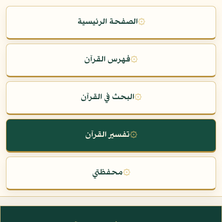
۞
الصفحة الرئيسية
۞
فهرس القرآن
۞
البحث في القرآن
۞
تفسير القرآن
۞
محفظتي