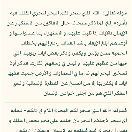
قوله تعالى: «الله الذي سخر لكم البحر لتجري الفلك فيه
بأمره» إلخ، لما ذكر سبحانه حال الأفاكين من الاستكبار عن
الإيمان بالآيات إذا تليت عليهم و الاستهزاء بما علموا منها و
أوعدهم أبلغ الإيعاد بأشد العذاب رجع إليهم بخطاب
الجميع ممن يؤمن و يكفر، و ذكر بعض آيات ربوبيته التي
فيها من عظيم عليهم و ليس في وسعهم إنكارها فذكر أولا
تسخير البحر لهم ثم ما في السماوات و الأرض جميعا ففيها
آيات لا يكفر بها إلا من انسلخ عن الفطرة الإنسانية و نسي
التفكر الذي هو من أجلى خواص الإنسان.
فقوله: «الله الذي سخر لكم البحر» اللام في «لكم» للغاية
أي سخر لأجلكم البحر بأن خلقه على نحو يحمل الفلك و
يقبل أن تجري فيه فينتفع به الإنسان، و يمكن أن تكون