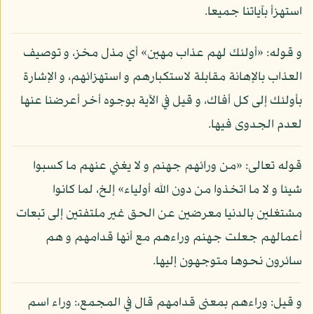
استهزأ بآياتنا جميعا.
و قوله: «أولئك لهم عذاب مهين» أي مذل مخز، و توصيف
العذاب بالإهانة مقابلة لاستكبارهم و استهزائهم، و الإشارة
بأولئك إلى كل أفاك، و قيل في الآية بوجوه أخر أعرضنا عنها
لعدم الجدوى فيها.
قوله تعالى: «من ورائهم جهنم و لا يغني عنهم ما كسبوا
شيئا و لا ما اتخذوا من دون الله أولياء» إلخ، لما كانوا
مشتغلين بالدنيا معرضين عن الحق غير ملتفتين إلى تبعات
أعمالهم جعلت جهنم وراءهم مع أنها قدامهم و هم
سائرون نحوها متوجهون إليها.
و قيل: وراءهم بمعنى قدامهم قال في المجمع،: وراء اسم