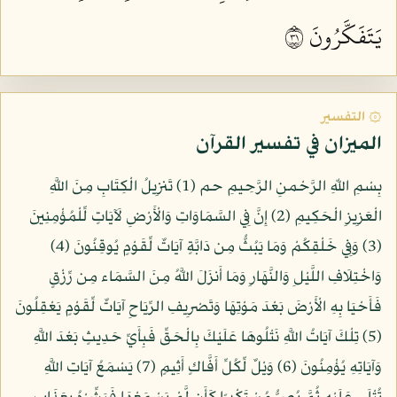
يَتَفَكَّرُونَ ١٣
۞ التفسير
الميزان في تفسير القرآن
بِسْمِ اللّهِ الرَّحْمنِ الرَّحِيمِ حم (1) تَنزِيلُ الْكِتَابِ مِنَ اللَّهِ
الْعَزِيزِ الْحَكِيمِ (2) إِنَّ فِي السَّمَاوَاتِ وَالْأَرْضِ لَآيَاتٍ لِّلْمُؤْمِنِينَ
(3) وَفِي خَلْقِكُمْ وَمَا يَبُثُّ مِن دَابَّةٍ آيَاتٌ لِّقَوْمٍ يُوقِنُونَ (4)
وَاخْتِلَافِ اللَّيْلِ وَالنَّهَارِ وَمَا أَنزَلَ اللَّهُ مِنَ السَّمَاء مِن رِّزْقٍ
فَأَحْيَا بِهِ الْأَرْضَ بَعْدَ مَوْتِهَا وَتَصْرِيفِ الرِّيَاحِ آيَاتٌ لِّقَوْمٍ يَعْقِلُونَ
(5) تِلْكَ آيَاتُ اللَّهِ نَتْلُوهَا عَلَيْكَ بِالْحَقِّ فَبِأَيِّ حَدِيثٍ بَعْدَ اللَّهِ
وَآيَاتِهِ يُؤْمِنُونَ (6) وَيْلٌ لِّكُلِّ أَفَّاكٍ أَثِيمٍ (7) يَسْمَعُ آيَاتِ اللَّهِ