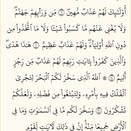
أُوْلَٰٓئِكَ لَهُمۡ عَذَابٞ مُّهِينٞ ٩
مِّن وَرَآئِهِمۡ جَهَنَّمُۖ
وَلَا يُغۡنِي عَنۡهُم مَّا كَسَبُواْ شَيۡـٔٗا وَلَا مَا ٱتَّخَذُواْ مِن
دُونِ ٱللَّهِ أَوۡلِيَآءَۖ وَلَهُمۡ عَذَابٌ عَظِيمٌ ١٠
هَٰذَا هُدٗىۖ
وَٱلَّذِينَ كَفَرُواْ بِـَٔايَٰتِ رَبِّهِمۡ لَهُمۡ عَذَابٞ مِّن رِّجۡزٍ
أَلِيمٌ ١١
۞ ٱللَّهُ ٱلَّذِي سَخَّرَ لَكُمُ ٱلۡبَحۡرَ لِتَجۡرِيَ
ٱلۡفُلۡكُ فِيهِ بِأَمۡرِهِۦ وَلِتَبۡتَغُواْ مِن فَضۡلِهِۦ وَلَعَلَّكُمۡ
تَشۡكُرُونَ ١٢
وَسَخَّرَ لَكُم مَّا فِي ٱلسَّمَٰوَٰتِ وَمَا فِي
ٱلۡأَرۡضِ جَمِيعٗا مِّنۡهُۚ إِنَّ فِي ذَٰلِكَ لَأٓيَٰتٖ لِّقَوۡمٖ