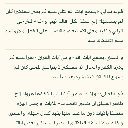
قوله تعالى: «يسمع آيات الله تتلى عليه ثم يصر مستكبرا كأن
لم يسمعها» إلخ صفة لكل أفاك أثيم، و «ثم» للتراخي
الرتبي و تفيد معنى الاستبعاد، و الإصرار على الفعل ملازمته و
عدم الانفكاك عنه.
و المعنى: يسمع آيات الله - و هي آيات القرآن - تقرأ عليه ثم
يلازم الكفر و الحال أنه مستكبر لا يتواضع للحق كأن لم
يسمع تلك الآيات فبشره بعذاب أليم.
قوله تعالى: «و إذا علم من آياتنا شيئا اتخذها هزوا» إلخ،
ظاهر السياق أن ضمير «اتخذها» للآيات، و جعل الهزء
متعلقا بالآيات دون ما علم منها يفيد كمال جهله، و المعنى:
و إذا علم ذلك الأفاك الأثيم المصر المستكبر بعض آياتنا