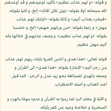
و قوله: «و لهم عذاب عظيم» تأكيد لوعيدهم و قد أوعدهم
الله سبحانه أولا بقوله: «ويل لكل أفاك» إلخ، و ثانيا بقوله:
«فبشره بعذاب أليم» و ثالثا بقوله: «أولئك لهم عذاب
مهين» و رابعا بقوله: «من ورائهم جهنم» إلخ، و خامسا
بقوله: «و لهم عذاب عظيم»، و وصف عذابهم في خلالها بأنه
أليم مهين عظيم.
قوله تعالى: «هذا هدى و الذين كفروا بآيات ربهم لهم عذاب
من رجز أليم» الإشارة بقوله: «هذا هدى» إلى القرآن و
وصفه بالهدى للمبالغة نحو زيد عدل و الرجز - كما قيل -
أشد العذاب و أصله الاضطراب.
و الآية في مقام الرد لما رموا به القرآن و عدوه مهانا بالهزء و
السخرية و خلاصة وعيد من كفر بآياته.