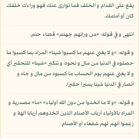
يقع على القدام و الخلف فما توارى عنك فهو وراءك خلفك
كان أو أمامك.
انتهى و في قوله: «من ورائهم جهنم» قضاء حتم.
و قوله: «و لا يغني عنهم ما كسبوا شيئا» المراد بما كسبوا ما
حصلوه في الدنيا من مال و نحوه، و تنكير «شيئا» للتحقير أي
و لا يغني عنهم يوم الحساب ما كسبوه من مال و جاه و
أنصار في الدنيا شيئا يسيرا حقيرا.
و قوله: «و لا ما اتخذوا من دون الله أولياء» «ما» مصدرية و
المراد بالأولياء أرباب الأصنام الذين اتخذوهم أربابا آلهة و
زعموا أنهم لهم شفعاء أو الأصنام.