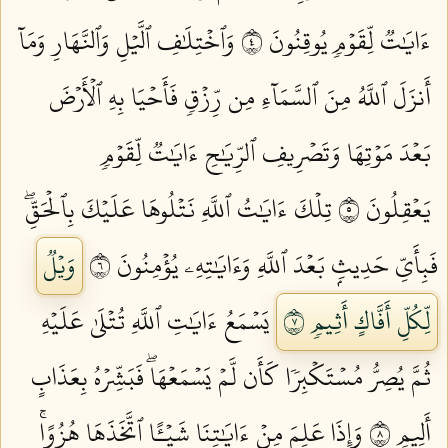
ءَايَٰتٞ لِّقَوۡمٖ يُوقِنُونَ ٤
وَٱخۡتِلَٰفِ ٱلَّيۡلِ وَٱلنَّهَارِ وَمَآ
أَنزَلَ ٱللَّهُ مِنَ ٱلسَّمَآءِ مِن رِّزۡقٖ فَأَحۡيَا بِهِ ٱلۡأَرۡضَ
بَعۡدَ مَوۡتِهَا وَتَصۡرِيفِ ٱلرِّيَٰحِ ءَايَٰتٞ لِّقَوۡمٖ
يَعۡقِلُونَ ٥
تِلۡكَ ءَايَٰتُ ٱللَّهِ نَتۡلُوهَا عَلَيۡكَ بِٱلۡحَقِّۖ
فَبِأَيِّ حَدِيثِۭ بَعۡدَ ٱللَّهِ وَءَايَٰتِهِۦ يُؤۡمِنُونَ ٦
وَيۡلٞ
لِّكُلِّ أَفَّاكٍ أَثِيمٖ ٧
يَسۡمَعُ ءَايَٰتِ ٱللَّهِ تُتۡلَىٰ عَلَيۡهِ
ثُمَّ يُصِرُّ مُسۡتَكۡبِرٗا كَأَن لَّمۡ يَسۡمَعۡهَاۖ فَبَشِّرۡهُ بِعَذَابٍ
أَلِيمٖ ٨
وَإِذَا عَلِمَ مِنۡ ءَايَٰتِنَا شَيۡـًٔا ٱتَّخَذَهَا هُزُوًاۚ