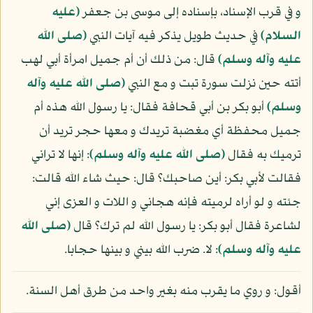
و في قرب الإسناد، بإسناده إلى موسى بن جعفر
(عليه
السلام)
في حديث طويل يذكر فيه آيات النبي
(صلى الله
عليه وآله وسلم)
قال: من ذلك أن أم جميل امرأة أبي لهب
أتته حين نزلت سورة تبت و مع النبي
(صلى الله عليه وآله
وسلم)
أبو بكر بن أبي قحافة فقال: يا رسول الله هذه أم
جميل محفظة أي مغضبة تريدك و معها حجر تريد أن
ترميك به فقال
(صلى الله عليه وآله وسلم)
: إنها لا تراني
فقالت لأبي بكر: أين صاحبك؟ قال: حيث شاء الله قالت:
جئته و لو أراه لرميته فإنه هجاني و اللات و العزى إني
لشاعرة فقال أبو بكر: يا رسول الله لم ترك؟ قال
(صلى الله
عليه وآله وسلم)
: لا. ضرب الله بيني و بينها حجابا.
أقول: و روي ما يقرب منه بغير واحد من طرق أهل السنة.