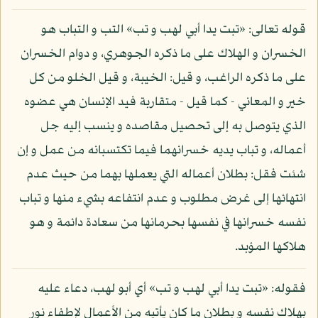
قوله تعالى: «تبت يدا أبي لهب و تب» التب و التباب هو
الخسران و الهلاك على ما ذكره الجوهري، و دوام الخسران
على ما ذكره الراغب، و قيل: الخيبة، و قيل الخلو من كل
خير و المعاني - كما قيل - متقاربة فيد الإنسان هي عضوه
الذي يتوصل به إلى تحصيل مقاصده و ينسب إليه جل
أعماله، و تباب يديه خسرانهما فيما تكتسبانه من عمل و إن
شئت فقل: بطلان أعماله التي يعملها بهما من حيث عدم
انتهائها إلى غرض مطلوب و عدم انتفاعه بشيء منها و تباب
نفسه خسرانها في نفسها بحرمانها من سعادة دائمة و هو
هلاكها المؤبد.
فقوله: «تبت يدا أبي لهب و تب» أي أبو لهب، دعاء عليه
بهلاك نفسه و بطلان ما كان يأتيه من الأعمال لإطفاء نور