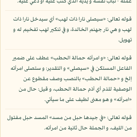
عمله - تباب نفسه و يديه الذي كتب عليه أو دعي عليه.
قوله تعالى: «سيصلى نارا ذات لهب» أي سيدخل نارا ذات
لهب و هي نار جهنم الخالدة، و في تنكير لهب تفخيم له و
تهويل.
قوله تعالى: «و امرأته حمالة الحطب» عطف على ضمير
الفاعل المستكن في «سيصلى» و التقدير: و ستصلى امرأته
إلخ و «حمالة الحطب» بالنصب وصف مقطوع عن
الوصفية للذم أي أذم حمالة الحطب، و قيل: حال من
«امرأته» و هو معنى لطيف على ما سيأتي.
قوله تعالى: «في جيدها حبل من مسد» المسد حبل مفتول
من الليف، و الجملة حال ثانية من امرأته.