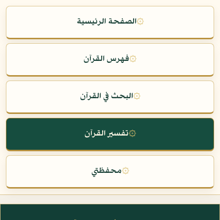
۞
الصفحة الرئيسية
۞
فهرس القرآن
۞
البحث في القرآن
۞
تفسير القرآن
۞
محفظتي