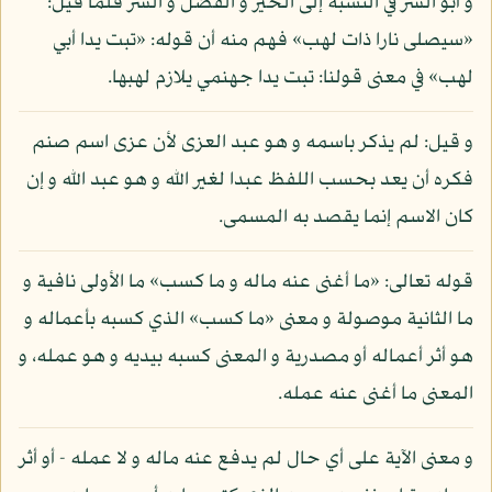
و أبو الشر في النسبة إلى الخير و الفضل و الشر فلما قيل:
«سيصلى نارا ذات لهب» فهم منه أن قوله: «تبت يدا أبي
لهب» في معنى قولنا: تبت يدا جهنمي يلازم لهبها.
و قيل: لم يذكر باسمه و هو عبد العزى لأن عزى اسم صنم
فكره أن يعد بحسب اللفظ عبدا لغير الله و هو عبد الله و إن
كان الاسم إنما يقصد به المسمى.
قوله تعالى: «ما أغنى عنه ماله و ما كسب» ما الأولى نافية و
ما الثانية موصولة و معنى «ما كسب» الذي كسبه بأعماله و
هو أثر أعماله أو مصدرية و المعنى كسبه بيديه و هو عمله، و
المعنى ما أغنى عنه عمله.
و معنى الآية على أي حال لم يدفع عنه ماله و لا عمله - أو أثر