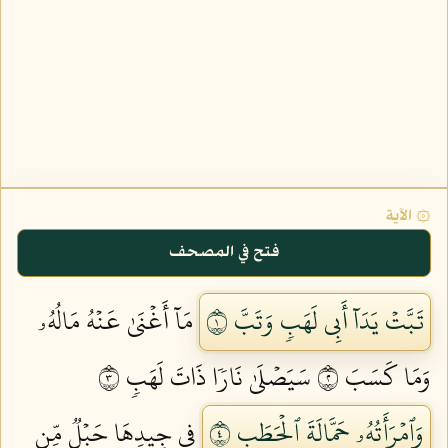
۞ الآية
فتح في المصحف
تَبَّتۡ يَدَآ أَبِي لَهَبٖ وَتَبَّ ١
مَآ أَغۡنَىٰ عَنۡهُ مَالُهُۥ
وَمَا كَسَبَ ٢
سَيَصۡلَىٰ نَارٗا ذَاتَ لَهَبٖ ٣
وَٱمۡرَأَتُهُۥ حَمَّالَةَ ٱلۡحَطَبِ ٤
فِي جِيدِهَا حَبۡلٞ مِّن