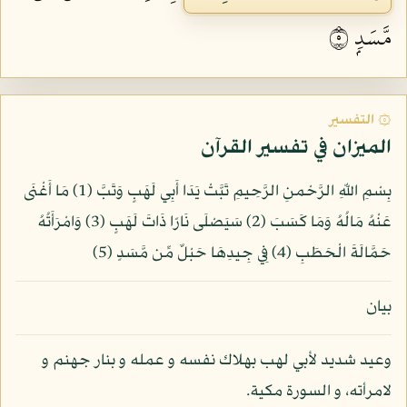
مَّسَدِۭ ٥
۞ التفسير
الميزان في تفسير القرآن
بِسْمِ اللّهِ الرَّحْمنِ الرَّحِيمِ تَبَّتْ يَدَا أَبِي لَهَبٍ وَتَبَّ (1) مَا أَغْنَى
عَنْهُ مَالُهُ وَمَا كَسَبَ (2) سَيَصْلَى نَارًا ذَاتَ لَهَبٍ (3) وَامْرَأَتُهُ
حَمَّالَةَ الْحَطَبِ (4) فِي جِيدِهَا حَبْلٌ مِّن مَّسَدٍ (5)
بيان
وعيد شديد لأبي لهب بهلاك نفسه و عمله و بنار جهنم و
لامرأته، و السورة مكية.