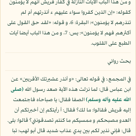
و من هذا الباب الآيات النازلة في كفار قريش أنهم لا يؤمنون
كقوله: «إن الذين كفروا سواء عليهم ء أنذرتهم أم لم
تنذرهم لا يؤمنون»: البقرة: 6، و قوله: «لقد حق القول على
أكثرهم فهم لا يؤمنون»: يس: 7، و من هذا الباب أيضا آيات
الطبع على القلوب.
بحث روائي
في المجمع،: في قوله تعالى: «و أنذر عشيرتك الأقربين» عن
ابن عباس قال: لما نزلت هذه الآية صعد رسول الله
(صلى
الله عليه وآله وسلم)
الصفا فقال: يا صباحاه فاجتمعت
إليه قريش فقالوا: ما لك؟ فقال: أ رأيتكم إن أخبرتكم أن
العدو مصبحكم و ممسيكم ما كنتم تصدقونني؟ قالوا: بلى.
قال: فإني نذير لكم بين يدي عذاب شديد قال أبو لهب: تبا