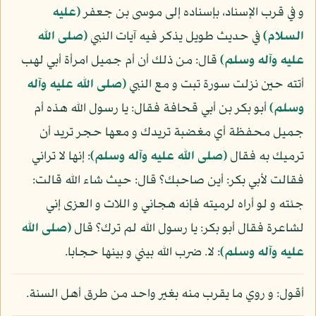
و في قرب الإسناد، بإسناده إلى موسى بن جعفر
(عليه
السلام)
في حديث طويل يذكر فيه آيات النبي
(صلى الله
عليه وآله وسلم)
قال: من ذلك أن أم جميل امرأة أبي لهب
أتته حين نزلت سورة تبت و مع النبي
(صلى الله عليه وآله
وسلم)
أبو بكر بن أبي قحافة فقال: يا رسول الله هذه أم
جميل محفظة أي مغضبة تريدك و معها حجر تريد أن
ترميك به فقال
(صلى الله عليه وآله وسلم)
: إنها لا تراني
فقالت لأبي بكر: أين صاحبك؟ قال: حيث شاء الله قالت:
جئته و لو أراه لرميته فإنه هجاني و اللات و العزى إني
لشاعرة فقال أبو بكر: يا رسول الله لم ترك؟ قال
(صلى الله
عليه وآله وسلم)
: لا. ضرب الله بيني و بينها حجابا.
أقول: و روي ما يقرب منه بغير واحد من طرق أهل السنة.