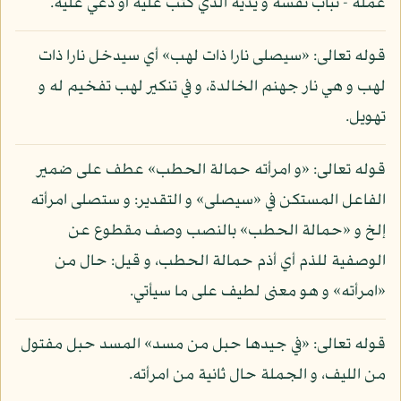
عمله - تباب نفسه و يديه الذي كتب عليه أو دعي عليه.
قوله تعالى: «سيصلى نارا ذات لهب» أي سيدخل نارا ذات
لهب و هي نار جهنم الخالدة، و في تنكير لهب تفخيم له و
تهويل.
قوله تعالى: «و امرأته حمالة الحطب» عطف على ضمير
الفاعل المستكن في «سيصلى» و التقدير: و ستصلى امرأته
إلخ و «حمالة الحطب» بالنصب وصف مقطوع عن
الوصفية للذم أي أذم حمالة الحطب، و قيل: حال من
«امرأته» و هو معنى لطيف على ما سيأتي.
قوله تعالى: «في جيدها حبل من مسد» المسد حبل مفتول
من الليف، و الجملة حال ثانية من امرأته.