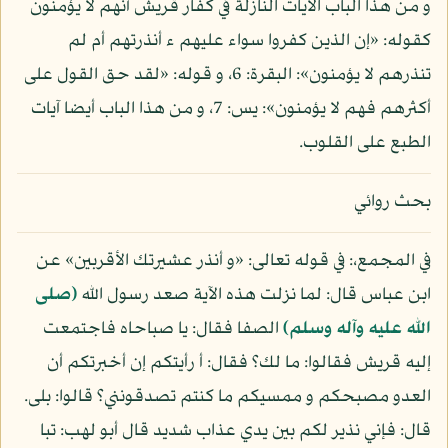
و من هذا الباب الآيات النازلة في كفار قريش أنهم لا يؤمنون
كقوله: «إن الذين كفروا سواء عليهم ء أنذرتهم أم لم
تنذرهم لا يؤمنون»: البقرة: 6، و قوله: «لقد حق القول على
أكثرهم فهم لا يؤمنون»: يس: 7، و من هذا الباب أيضا آيات
الطبع على القلوب.
بحث روائي
في المجمع،: في قوله تعالى: «و أنذر عشيرتك الأقربين» عن
ابن عباس قال: لما نزلت هذه الآية صعد رسول الله
(صلى
الله عليه وآله وسلم)
الصفا فقال: يا صباحاه فاجتمعت
إليه قريش فقالوا: ما لك؟ فقال: أ رأيتكم إن أخبرتكم أن
العدو مصبحكم و ممسيكم ما كنتم تصدقونني؟ قالوا: بلى.
قال: فإني نذير لكم بين يدي عذاب شديد قال أبو لهب: تبا