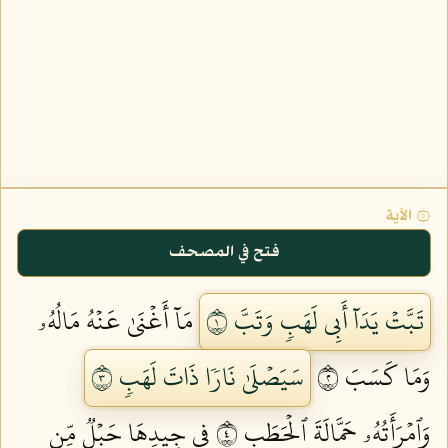
۞ الآية
فتح في المصحف
تَبَّتۡ يَدَآ أَبِي لَهَبٖ وَتَبَّ ١
مَآ أَغۡنَىٰ عَنۡهُ مَالُهُۥ
وَمَا كَسَبَ ٢
سَيَصۡلَىٰ نَارٗا ذَاتَ لَهَبٖ ٣
وَٱمۡرَأَتُهُۥ حَمَّالَةَ ٱلۡحَطَبِ ٤
فِي جِيدِهَا حَبۡلٞ مِّن