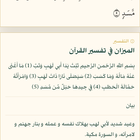
مَّسَدِۭ ٥
۞ التفسير
الميزان في تفسير القرآن
بِسْمِ اللّهِ الرَّحْمنِ الرَّحِيمِ تَبَّتْ يَدَا أَبِي لَهَبٍ وَتَبَّ (1) مَا أَغْنَى
عَنْهُ مَالُهُ وَمَا كَسَبَ (2) سَيَصْلَى نَارًا ذَاتَ لَهَبٍ (3) وَامْرَأَتُهُ
حَمَّالَةَ الْحَطَبِ (4) فِي جِيدِهَا حَبْلٌ مِّن مَّسَدٍ (5)
بيان
وعيد شديد لأبي لهب بهلاك نفسه و عمله و بنار جهنم و
لامرأته، و السورة مكية.