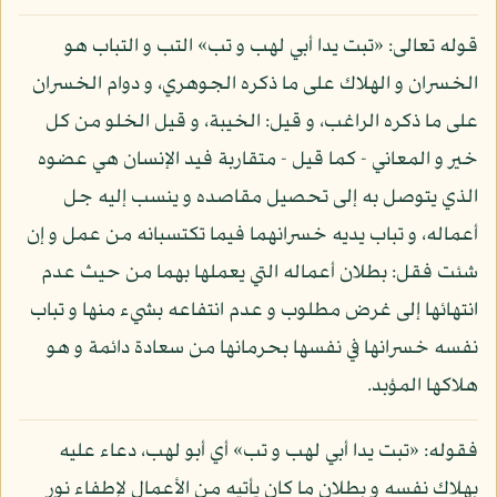
قوله تعالى: «تبت يدا أبي لهب و تب» التب و التباب هو
الخسران و الهلاك على ما ذكره الجوهري، و دوام الخسران
على ما ذكره الراغب، و قيل: الخيبة، و قيل الخلو من كل
خير و المعاني - كما قيل - متقاربة فيد الإنسان هي عضوه
الذي يتوصل به إلى تحصيل مقاصده و ينسب إليه جل
أعماله، و تباب يديه خسرانهما فيما تكتسبانه من عمل و إن
شئت فقل: بطلان أعماله التي يعملها بهما من حيث عدم
انتهائها إلى غرض مطلوب و عدم انتفاعه بشيء منها و تباب
نفسه خسرانها في نفسها بحرمانها من سعادة دائمة و هو
هلاكها المؤبد.
فقوله: «تبت يدا أبي لهب و تب» أي أبو لهب، دعاء عليه
بهلاك نفسه و بطلان ما كان يأتيه من الأعمال لإطفاء نور