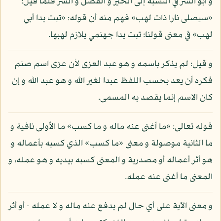
و أبو الشر في النسبة إلى الخير و الفضل و الشر فلما قيل:
«سيصلى نارا ذات لهب» فهم منه أن قوله: «تبت يدا أبي
لهب» في معنى قولنا: تبت يدا جهنمي يلازم لهبها.
و قيل: لم يذكر باسمه و هو عبد العزى لأن عزى اسم صنم
فكره أن يعد بحسب اللفظ عبدا لغير الله و هو عبد الله و إن
كان الاسم إنما يقصد به المسمى.
قوله تعالى: «ما أغنى عنه ماله و ما كسب» ما الأولى نافية و
ما الثانية موصولة و معنى «ما كسب» الذي كسبه بأعماله و
هو أثر أعماله أو مصدرية و المعنى كسبه بيديه و هو عمله، و
المعنى ما أغنى عنه عمله.
و معنى الآية على أي حال لم يدفع عنه ماله و لا عمله - أو أثر