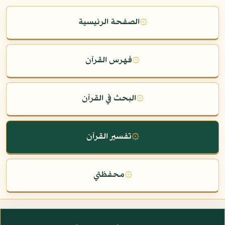
۞
الصفحة الرئيسية
۞
فهرس القرآن
۞
البحث في القرآن
۞
تفسير القرآن
۞
محفظتي