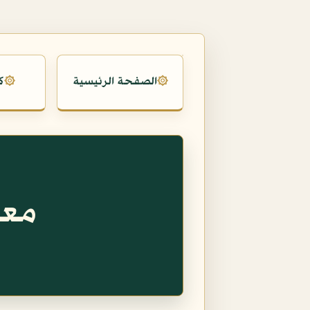
الصفحة الرئيسية
ك
۞
۞
معن