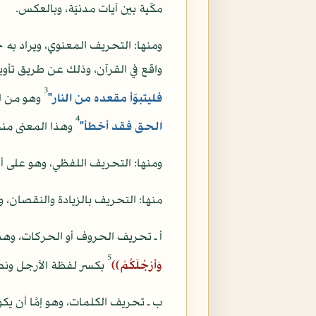
مكّية بين آيات مدنيّة، وبالعكس.
ومنها: التحريف المعنوي، ويراد به
واقع في القرآن، وذلك عن طريق تأوي
3
فليتبوّأ مقعده من النار"
وهو من ال
4
الحق فقد أخطأ"
وهذا المعنى منح
ومنها: التحريف اللفظي، وهو على أ
منها: التحريف بالزيادة والنقصان، و
أ ـ تحريف الحروف أو الحركات، وهذا ر
5
وَأرْجُلَكُمْ))
بكسر لفظة الاَرجل ونصب
ب ـ تحريف الكلمات، وهو إمَّا أن ي