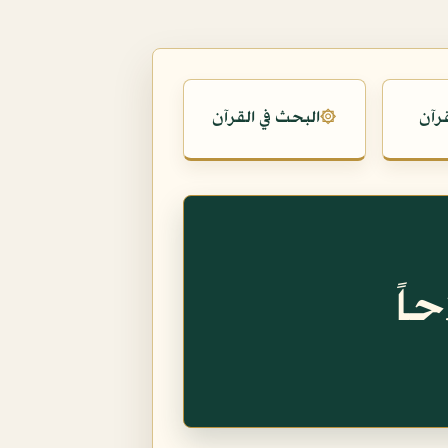
رآن
البحث في القرآن
۞
اً