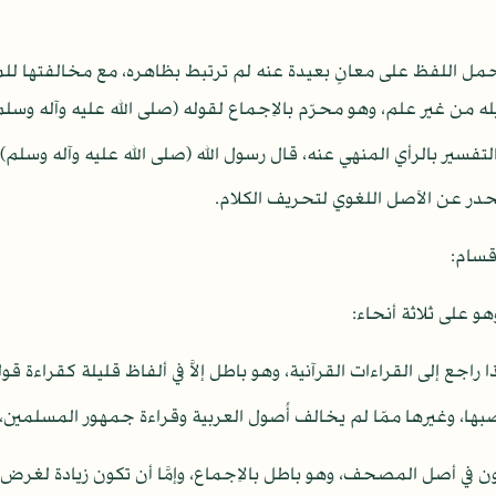
 حمل اللفظ على معانٍ بعيدة عنه لم ترتبط بظاهره، مع مخالفتها لل
له من غير علم، وهو محرّم بالاِجماع لقوله (صلى الله عليه وآله وسلم
تفسير بالرأي المنهي عنه، قال رسول الله (صلى الله عليه وآله وسلم)
در عن الاَصل اللغوي لتحريف الكلام.
قسام:
هو على ثلاثة أنحاء:
اجع إلى القراءات القرآنية، وهو باطل إلاَّ في ألفاظ قليلة كقراءة قول
ها، وغيرها ممّا لم يخالف أُصول العربية وقراءة جمهور المسلمين، 
كون في أصل المصحف، وهو باطل بالاِجماع، وإمَّا أن تكون زيادة لغرض