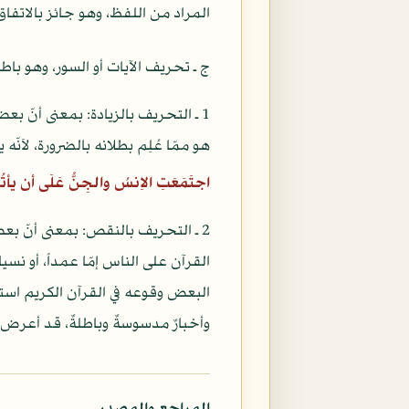
المراد من اللفظ، وهو جائز بالاتفاق
ج ـ تحريف الآيات أو السور، وهو باطل
1 ـ التحريف بالزيادة: بمعنى أنّ 
هو ممّا عُلِم بطلانه بالضرورة، لاَنّ
اجتَمَعَتِ الاِنسُ والجِنُّ عَلَى أن يأتُوا ب
2 ـ التحريف بالنقص: بمعنى أنّ 
القرآن على الناس إمّا عمداً، أو نس
البعض وقوعه في القرآن الكريم استنا
وأخبارٌ مدسوسةٌ وباطلةٌ، قد أعرض 