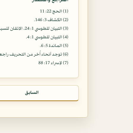
المراجع والمصدر
(1) الحج 22: 11
(2) الكشاف 3: 146.
(3) التبيان للطوسي 1: 24، الاِتقان للسيوطي 4: 210.
(4) التبيان للطوسي 1: 4.
(5) المائدة 5: 6.
(6) توجد أنحاء أُخر من التحريف راجعة ـ بشكل أو بآخر ـ إلى ما ذكرناه. أُنظر: البيان في تفسير القرآن للسيد الخوئي: 215.
(7) ‎لإسراء 17: 88
السابق