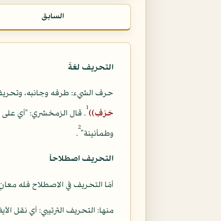
السابق
التحريف لغةً
حرف الشيء: طرفه وجانبه، وتحريفه:
1
حَرْفٍ))
. قال الزمخشري: "أي على ط
2
وطمأنينة"
.
التحريف اصطلاحاً
أمّا التحريف في الاِصطلاح فله معانٍ 
منها: التحريف الترتيبي: أي نقل الآ