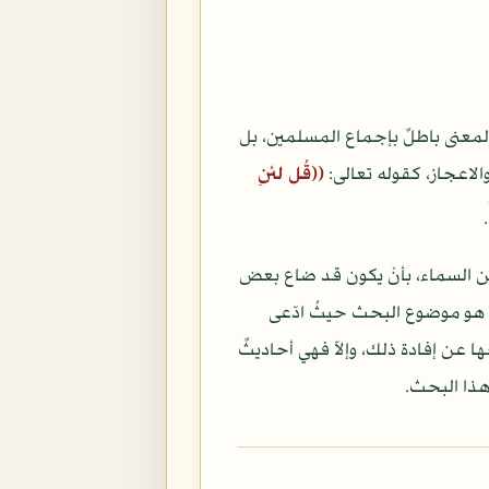
المعنى باطلٌ بإجماع المسلمين، بل
 والاعجاز، كقوله تعالى:
((قُل لئنِ
.
ن السماء، بأنْ يكون قد ضاع بعض
عنى هو موضوع البحث حيثُ ادّعى
ا عن إفادة ذلك، وإلاّ فهي أحاديثٌ
هذا البحث.