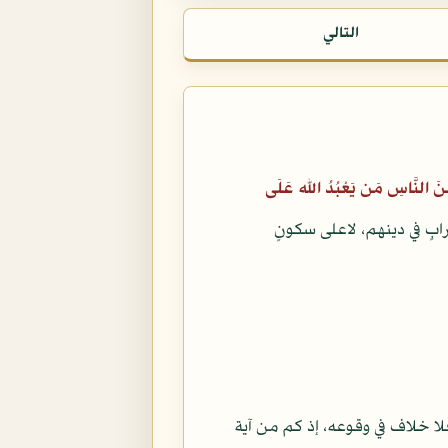
التالي
نَ النَّاسِ مَن يَعْبُدُ الله عَلَى
بٍ في دينهم، لاعلى سكونٍ
فلا خلاف في وقوعه، إذ كم من آية