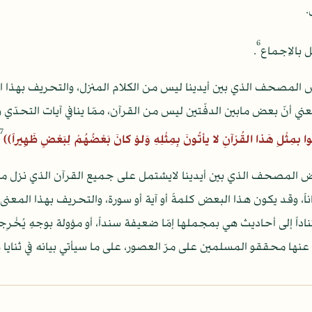
.
6
 بالاِجماع
.
بعض المصحف الذي بين أيدينا ليس من الكلام المنزل، والتحريف بهذا 
ه يعني أنّ بعض مابين الدفّتين ليس من القرآن، ممّا ينافي آيات التحدّي
7
مِثْلِ هَذا القُرْآنِ لا يأتُونَ بِمِثْلِهِ وَلوْ كانَ بَعْضُهُمْ لِبَعْضٍ ظَهِيراً))
بعض المصحف الذي بين أيدينا لايشتمل على جميع القرآن الذي نزل م
ياناً، وقد يكون هذا البعض كلمةً أو آية أو سورة، والتحريف بهذا الم
داً إلى أحاديث هي بمجملها إمّا ضعيفة سنداً، أو مؤولة بوجهٍ يُخْرِجه
عنها محققو المسلمين على مرّ العصور، على ما سيأتي بيانه في ثنايا 