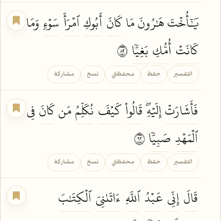
يَٰٓأُخۡتَ هَٰرُونَ مَا
كَانَ
أَبُوكِ
ٱمۡرَأَ
سَوۡءٖ
وَمَا
كَانَتۡ
أُمُّكِ
بَغِيّٗا
٢٨
التفسير
حفظ
محفظتي
نسخ
مشاركة
فَأَشَارَتۡ
إِلَيۡهِۖ
قَالُواْ
كَيۡفَ
نُكَلِّمُ
مَن
كَانَ
فِي
ٱلۡمَهۡدِ
صَبِيّٗا
٢٩
التفسير
حفظ
محفظتي
نسخ
مشاركة
قَالَ
إِنِّي
عَبۡدُ
ٱللَّهِ
ءَاتَىٰنِيَ
ٱلۡكِتَٰبَ