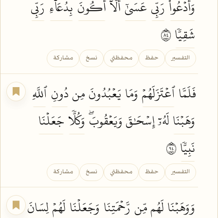
وَأَدۡعُواْ
رَبِّي
عَسَىٰٓ
أَلَّآ
أَكُونَ
بِدُعَآءِ
رَبِّي
شَقِيّٗا
٤٨
التفسير
حفظ
محفظتي
نسخ
مشاركة
فَلَمَّا
ٱعۡتَزَلَهُمۡ
وَمَا
يَعۡبُدُونَ
مِن
دُونِ
ٱللَّهِ
وَهَبۡنَا
لَهُۥٓ إِسۡحَٰقَ وَيَعۡقُوبَۖ
وَكُلّٗا
جَعَلۡنَا
نَبِيّٗا
٤٩
التفسير
حفظ
محفظتي
نسخ
مشاركة
وَوَهَبۡنَا
لَهُم مِّن
رَّحۡمَتِنَا
وَجَعَلۡنَا
لَهُمۡ
لِسَانَ