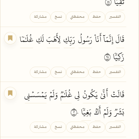
تَقِيّٗا
١٨
التفسير
حفظ
محفظتي
نسخ
مشاركة
قَالَ
إِنَّمَآ أَنَا۠
رَسُولُ
رَبِّكِ
لِأَهَبَ
لَكِ
غُلَٰمٗا
زَكِيّٗا
١٩
التفسير
حفظ
محفظتي
نسخ
مشاركة
قَالَتۡ
أَنَّىٰ
يَكُونُ
لِي
غُلَٰمٞ
وَلَمۡ
يَمۡسَسۡنِي
بَشَرٞ
وَلَمۡ
أَكُ
بَغِيّٗا
٢٠
التفسير
حفظ
محفظتي
نسخ
مشاركة