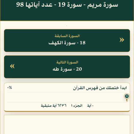
سورة مريم - سورة 19 - عدد آياتها 98
»
السورة السابقة
18 - سورة الكهف
«
السورة التالية
20 - سورة طه
٠%
ابدأ ختمتك من فهرس القرآن
۞
٠ آية
الجزء ١
٦٢٣٦ آية متبقية