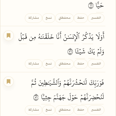
حَيًّا
٦٦
التفسير
حفظ
محفظتي
نسخ
مشاركة
أَوَلَا
يَذۡكُرُ
ٱلۡإِنسَٰنُ
أَنَّا
خَلَقۡنَٰهُ
مِن
قَبۡلُ
وَلَمۡ
يَكُ
شَيۡـٔٗا
٦٧
التفسير
حفظ
محفظتي
نسخ
مشاركة
فَوَرَبِّكَ
لَنَحۡشُرَنَّهُمۡ
وَٱلشَّيَٰطِينَ
ثُمَّ
لَنُحۡضِرَنَّهُمۡ
حَوۡلَ
جَهَنَّمَ
جِثِيّٗا
٦٨
التفسير
حفظ
محفظتي
نسخ
مشاركة