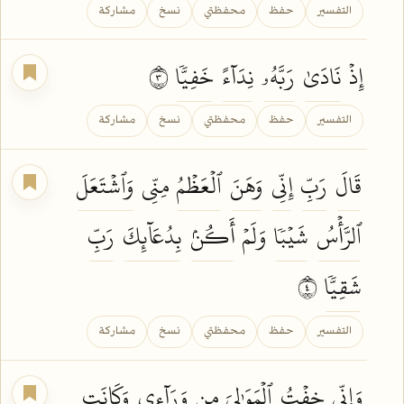
التفسير
حفظ
محفظتي
نسخ
مشاركة
إِذۡ
نَادَىٰ
رَبَّهُۥ
نِدَآءً
خَفِيّٗا
٣
التفسير
حفظ
محفظتي
نسخ
مشاركة
قَالَ
رَبِّ
إِنِّي
وَهَنَ
ٱلۡعَظۡمُ
مِنِّي
وَٱشۡتَعَلَ
ٱلرَّأۡسُ
شَيۡبٗا
وَلَمۡ
أَكُنۢ
بِدُعَآئِكَ
رَبِّ
شَقِيّٗا
٤
التفسير
حفظ
محفظتي
نسخ
مشاركة
وَإِنِّي
خِفۡتُ
ٱلۡمَوَٰلِيَ
مِن
وَرَآءِي
وَكَانَتِ