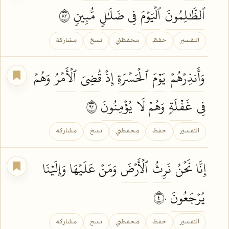
ٱلظَّٰلِمُونَ
ٱلۡيَوۡمَ
فِي
ضَلَٰلٖ
مُّبِينٖ
٣٨
التفسير
حفظ
محفظتي
نسخ
مشاركة
وَأَنذِرۡهُمۡ
يَوۡمَ
ٱلۡحَسۡرَةِ
إِذۡ
قُضِيَ
ٱلۡأَمۡرُ
وَهُمۡ
فِي
غَفۡلَةٖ
وَهُمۡ لَا
يُؤۡمِنُونَ
٣٩
التفسير
حفظ
محفظتي
نسخ
مشاركة
إِنَّا نَحۡنُ
نَرِثُ
ٱلۡأَرۡضَ
وَمَنۡ عَلَيۡهَا وَإِلَيۡنَا
يُرۡجَعُونَ
٤٠
التفسير
حفظ
محفظتي
نسخ
مشاركة