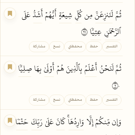
ثُمَّ
لَنَنزِعَنَّ
مِن
كُلِّ
شِيعَةٍ
أَيُّهُمۡ
أَشَدُّ
عَلَى
ٱلرَّحۡمَٰنِ
عِتِيّٗا
٦٩
التفسير
حفظ
محفظتي
نسخ
مشاركة
ثُمَّ لَنَحۡنُ
أَعۡلَمُ
بِٱلَّذِينَ هُمۡ
أَوۡلَىٰ
بِهَا
صِلِيّٗا
٧٠
التفسير
حفظ
محفظتي
نسخ
مشاركة
وَإِن مِّنكُمۡ إِلَّا
وَارِدُهَاۚ
كَانَ
عَلَىٰ
رَبِّكَ
حَتۡمٗا