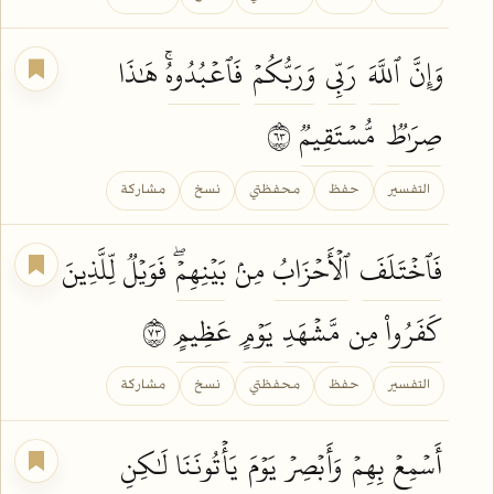
وَإِنَّ
ٱللَّهَ
رَبِّي
وَرَبُّكُمۡ
فَٱعۡبُدُوهُۚ
هَٰذَا
صِرَٰطٞ
مُّسۡتَقِيمٞ
٣٦
التفسير
حفظ
محفظتي
نسخ
مشاركة
فَٱخۡتَلَفَ
ٱلۡأَحۡزَابُ
مِنۢ
بَيۡنِهِمۡۖ
فَوَيۡلٞ لِّلَّذِينَ
كَفَرُواْ
مِن
مَّشۡهَدِ
يَوۡمٍ
عَظِيمٍ
٣٧
التفسير
حفظ
محفظتي
نسخ
مشاركة
أَسۡمِعۡ
بِهِمۡ
وَأَبۡصِرۡ
يَوۡمَ
يَأۡتُونَنَا
لَٰكِنِ