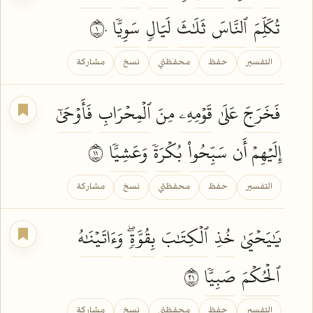
تُكَلِّمَ
ٱلنَّاسَ
ثَلَٰثَ
لَيَالٖ
سَوِيّٗا
١٠
التفسير
حفظ
محفظتي
نسخ
مشاركة
فَخَرَجَ
عَلَىٰ
قَوۡمِهِۦ
مِنَ
ٱلۡمِحۡرَابِ
فَأَوۡحَىٰٓ
إِلَيۡهِمۡ أَن
سَبِّحُواْ
بُكۡرَةٗ
وَعَشِيّٗا
١١
التفسير
حفظ
محفظتي
نسخ
مشاركة
يَٰيَحۡيَىٰ
خُذِ
ٱلۡكِتَٰبَ
بِقُوَّةٖۖ
وَءَاتَيۡنَٰهُ
ٱلۡحُكۡمَ
صَبِيّٗا
١٢
التفسير
حفظ
محفظتي
نسخ
مشاركة