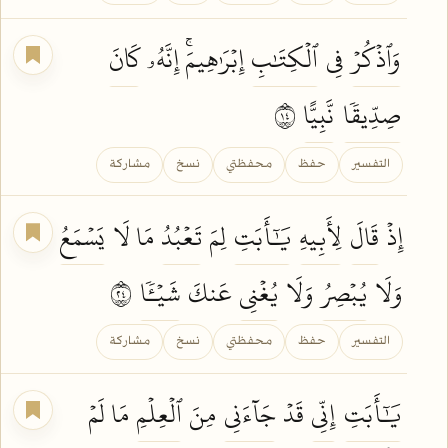
وَٱذۡكُرۡ
فِي
ٱلۡكِتَٰبِ
إِبۡرَٰهِيمَۚ إِنَّهُۥ
كَانَ
صِدِّيقٗا
نَّبِيًّا
٤١
التفسير
حفظ
محفظتي
نسخ
مشاركة
إِذۡ
قَالَ
لِأَبِيهِ
يَٰٓأَبَتِ
لِمَ
تَعۡبُدُ
مَا لَا
يَسۡمَعُ
وَلَا
يُبۡصِرُ
وَلَا
يُغۡنِي
عَنكَ
شَيۡـٔٗا
٤٢
التفسير
حفظ
محفظتي
نسخ
مشاركة
يَٰٓأَبَتِ
إِنِّي
قَدۡ
جَآءَنِي
مِنَ
ٱلۡعِلۡمِ
مَا لَمۡ