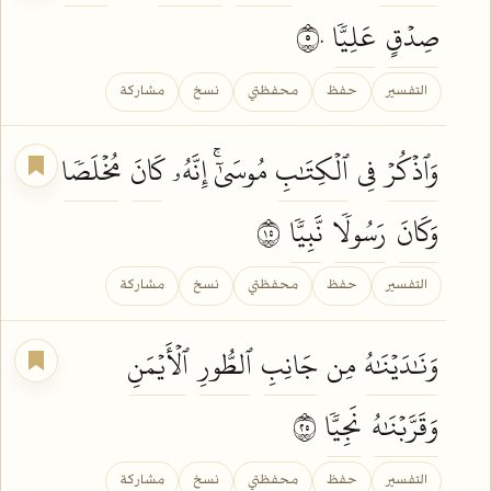
صِدۡقٍ
عَلِيّٗا
٥٠
التفسير
حفظ
محفظتي
نسخ
مشاركة
وَٱذۡكُرۡ
فِي
ٱلۡكِتَٰبِ
مُوسَىٰٓۚ إِنَّهُۥ
كَانَ
مُخۡلَصٗا
وَكَانَ
رَسُولٗا
نَّبِيّٗا
٥١
التفسير
حفظ
محفظتي
نسخ
مشاركة
وَنَٰدَيۡنَٰهُ
مِن
جَانِبِ
ٱلطُّورِ
ٱلۡأَيۡمَنِ
وَقَرَّبۡنَٰهُ
نَجِيّٗا
٥٢
التفسير
حفظ
محفظتي
نسخ
مشاركة