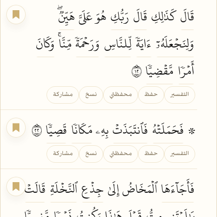
قَالَ
كَذَٰلِكِ
قَالَ
رَبُّكِ
هُوَ عَلَيَّ
هَيِّنٞۖ
وَلِنَجۡعَلَهُۥٓ
ءَايَةٗ
لِّلنَّاسِ
وَرَحۡمَةٗ
مِّنَّاۚ
وَكَانَ
أَمۡرٗا
مَّقۡضِيّٗا
٢١
التفسير
حفظ
محفظتي
نسخ
مشاركة
۞
فَحَمَلَتۡهُ
فَٱنتَبَذَتۡ
بِهِۦ
مَكَانٗا
قَصِيّٗا
٢٢
التفسير
حفظ
محفظتي
نسخ
مشاركة
فَأَجَآءَهَا
ٱلۡمَخَاضُ إِلَىٰ
جِذۡعِ
ٱلنَّخۡلَةِ
قَالَتۡ
يَٰلَيۡتَنِي
مِتُّ
قَبۡلَ
هَٰذَا
وَكُنتُ
نَسۡيٗا
مَّنسِيّٗا