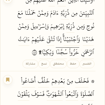
ٱلنَّبِيِّـۧنَ
مِن
ذُرِّيَّةِ
ءَادَمَ وَمِمَّنۡ
حَمَلۡنَا
مَعَ
نُوحٖ وَمِن
ذُرِّيَّةِ
إِبۡرَٰهِيمَ وَإِسۡرَٰٓءِيلَ وَمِمَّنۡ
هَدَيۡنَا
وَٱجۡتَبَيۡنَآۚ
إِذَا
تُتۡلَىٰ
عَلَيۡهِمۡ
ءَايَٰتُ
ٱلرَّحۡمَٰنِ
خَرُّواْۤ
سُجَّدٗاۤ
وَبُكِيّٗا۩
٥٨
التفسير
حفظ
محفظتي
نسخ
مشاركة
۞
فَخَلَفَ
مِنۢ
بَعۡدِهِمۡ
خَلۡفٌ
أَضَاعُواْ
ٱلصَّلَوٰةَ
وَٱتَّبَعُواْ
ٱلشَّهَوَٰتِۖ
فَسَوۡفَ
يَلۡقَوۡنَ