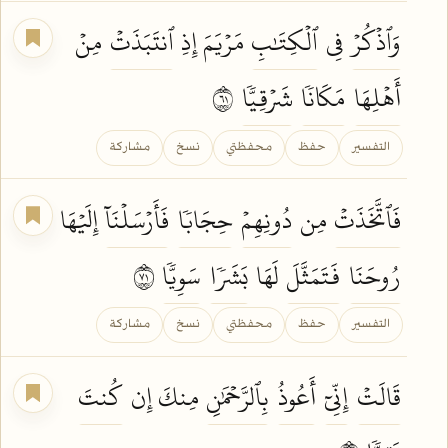
وَٱذۡكُرۡ
فِي
ٱلۡكِتَٰبِ
مَرۡيَمَ إِذِ
ٱنتَبَذَتۡ
مِنۡ
أَهۡلِهَا
مَكَانٗا
شَرۡقِيّٗا
١٦
التفسير
حفظ
محفظتي
نسخ
مشاركة
فَٱتَّخَذَتۡ
مِن
دُونِهِمۡ
حِجَابٗا
فَأَرۡسَلۡنَآ
إِلَيۡهَا
رُوحَنَا
فَتَمَثَّلَ
لَهَا
بَشَرٗا
سَوِيّٗا
١٧
التفسير
حفظ
محفظتي
نسخ
مشاركة
قَالَتۡ
إِنِّيٓ
أَعُوذُ
بِٱلرَّحۡمَٰنِ
مِنكَ إِن
كُنتَ