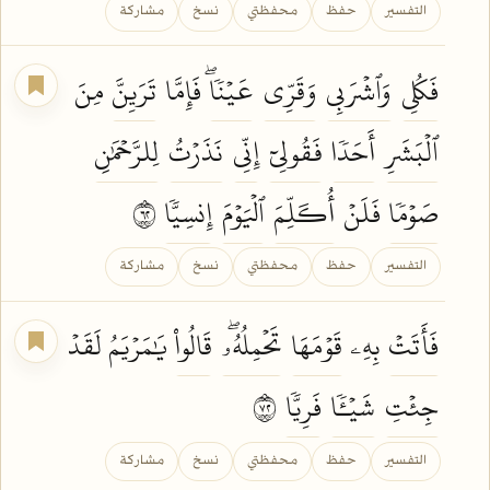
التفسير
حفظ
محفظتي
نسخ
مشاركة
فَكُلِي
وَٱشۡرَبِي
وَقَرِّي
عَيۡنٗاۖ
فَإِمَّا
تَرَيِنَّ
مِنَ
ٱلۡبَشَرِ
أَحَدٗا
فَقُولِيٓ
إِنِّي
نَذَرۡتُ
لِلرَّحۡمَٰنِ
صَوۡمٗا
فَلَنۡ
أُكَلِّمَ
ٱلۡيَوۡمَ
إِنسِيّٗا
٢٦
التفسير
حفظ
محفظتي
نسخ
مشاركة
فَأَتَتۡ
بِهِۦ
قَوۡمَهَا
تَحۡمِلُهُۥۖ
قَالُواْ
يَٰمَرۡيَمُ لَقَدۡ
جِئۡتِ
شَيۡـٔٗا
فَرِيّٗا
٢٧
التفسير
حفظ
محفظتي
نسخ
مشاركة