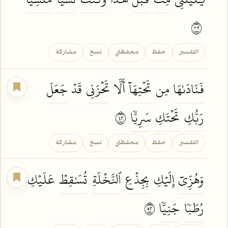
٢٣
التفسير
حفظ
محفظتي
نسخ
مشاركة
فَنَادَىٰهَا
مِن
تَحۡتِهَآ
أَلَّا
تَحۡزَنِي
قَدۡ
جَعَلَ
رَبُّكِ
تَحۡتَكِ
سَرِيّٗا
٢٤
التفسير
حفظ
محفظتي
نسخ
مشاركة
وَهُزِّيٓ
إِلَيۡكِ
بِجِذۡعِ
ٱلنَّخۡلَةِ
تُسَٰقِطۡ
عَلَيۡكِ
رُطَبٗا
جَنِيّٗا
٢٥