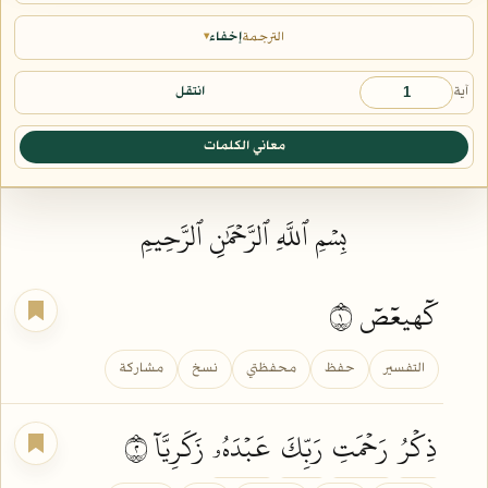
الترجمة
إخفاء
▾
آية
انتقل
معاني الكلمات
بِسۡمِ ٱللَّهِ ٱلرَّحۡمَٰنِ ٱلرَّحِيمِ
كٓهيعٓصٓ ١
التفسير
حفظ
محفظتي
نسخ
مشاركة
ذِكۡرُ
رَحۡمَتِ
رَبِّكَ
عَبۡدَهُۥ
زَكَرِيَّآ ٢