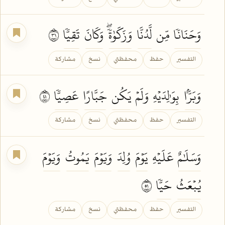
وَحَنَانٗا
مِّن
لَّدُنَّا
وَزَكَوٰةٗۖ
وَكَانَ
تَقِيّٗا
١٣
التفسير
حفظ
محفظتي
نسخ
مشاركة
وَبَرَّۢا
بِوَٰلِدَيۡهِ
وَلَمۡ
يَكُن
جَبَّارًا
عَصِيّٗا
١٤
التفسير
حفظ
محفظتي
نسخ
مشاركة
وَسَلَٰمٌ
عَلَيۡهِ
يَوۡمَ
وُلِدَ
وَيَوۡمَ
يَمُوتُ
وَيَوۡمَ
يُبۡعَثُ
حَيّٗا
١٥
التفسير
حفظ
محفظتي
نسخ
مشاركة