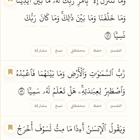
وَمَا
نَتَنَزَّلُ
إِلَّا
بِأَمۡرِ
رَبِّكَۖ
لَهُۥ مَا
بَيۡنَ
أَيۡدِينَا
وَمَا
خَلۡفَنَا
وَمَا
بَيۡنَ
ذَٰلِكَۚ وَمَا
كَانَ
رَبُّكَ
نَسِيّٗا
٦٤
التفسير
حفظ
محفظتي
نسخ
مشاركة
رَّبُّ
ٱلسَّمَٰوَٰتِ
وَٱلۡأَرۡضِ
وَمَا
بَيۡنَهُمَا
فَٱعۡبُدۡهُ
وَٱصۡطَبِرۡ
لِعِبَٰدَتِهِۦۚ
هَلۡ
تَعۡلَمُ
لَهُۥ
سَمِيّٗا
٦٥
التفسير
حفظ
محفظتي
نسخ
مشاركة
وَيَقُولُ
ٱلۡإِنسَٰنُ
أَءِذَا مَا
مِتُّ
لَسَوۡفَ
أُخۡرَجُ