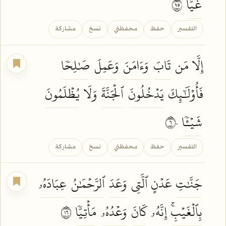
غَيًّا
٥٩
التفسير
حفظ
محفظتي
نسخ
مشاركة
إِلَّا مَن
تَابَ
وَءَامَنَ
وَعَمِلَ
صَٰلِحٗا
فَأُوْلَٰٓئِكَ
يَدۡخُلُونَ
ٱلۡجَنَّةَ
وَلَا
يُظۡلَمُونَ
شَيۡـٔٗا
٦٠
التفسير
حفظ
محفظتي
نسخ
مشاركة
جَنَّٰتِ
عَدۡنٍ ٱلَّتِي
وَعَدَ
ٱلرَّحۡمَٰنُ
عِبَادَهُۥ
بِٱلۡغَيۡبِۚ
إِنَّهُۥ
كَانَ
وَعۡدُهُۥ
مَأۡتِيّٗا
٦١