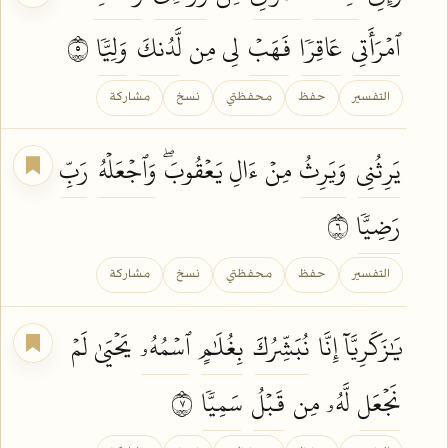
ٱمۡرَأَتِي
عَاقِرٗا
فَهَبۡ
لِي مِن
لَّدُنكَ
وَلِيّٗا
٥
التفسير
حفظ
محفظتي
نسخ
مشاركة
يَرِثُنِي
وَيَرِثُ
مِنۡ ءَالِ يَعۡقُوبَۖ
وَٱجۡعَلۡهُ
رَبِّ
رَضِيّٗا
٦
التفسير
حفظ
محفظتي
نسخ
مشاركة
يَٰزَكَرِيَّآ إِنَّا
نُبَشِّرُكَ
بِغُلَٰمٍ
ٱسۡمُهُۥ
يَحۡيَىٰ لَمۡ
نَجۡعَل
لَّهُۥ مِن
قَبۡلُ
سَمِيّٗا
٧