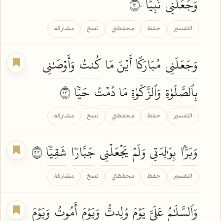
وَجَعَلَنِي
نَبِيّٗا
٣٠
التفسير
حفظ
محفظتي
نسخ
مشاركة
وَجَعَلَنِي
مُبَارَكًا
أَيۡنَ مَا
كُنتُ
وَأَوۡصَٰنِي
بِٱلصَّلَوٰةِ
وَٱلزَّكَوٰةِ
مَا
دُمۡتُ
حَيّٗا
٣١
التفسير
حفظ
محفظتي
نسخ
مشاركة
وَبَرَّۢا
بِوَٰلِدَتِي
وَلَمۡ
يَجۡعَلۡنِي
جَبَّارٗا
شَقِيّٗا
٣٢
التفسير
حفظ
محفظتي
نسخ
مشاركة
وَٱلسَّلَٰمُ
عَلَيَّ
يَوۡمَ
وُلِدتُّ
وَيَوۡمَ
أَمُوتُ
وَيَوۡمَ