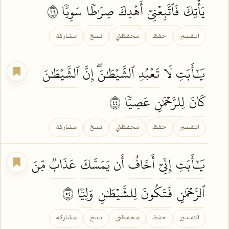
يَأۡتِكَ
فَٱتَّبِعۡنِيٓ
أَهۡدِكَ
صِرَٰطٗا
سَوِيّٗا
٤٣
التفسير
حفظ
محفظتي
نسخ
مشاركة
يَٰٓأَبَتِ
لَا
تَعۡبُدِ
ٱلشَّيۡطَٰنَۖ
إِنَّ
ٱلشَّيۡطَٰنَ
كَانَ
لِلرَّحۡمَٰنِ
عَصِيّٗا
٤٤
التفسير
حفظ
محفظتي
نسخ
مشاركة
يَٰٓأَبَتِ
إِنِّيٓ
أَخَافُ
أَن
يَمَسَّكَ
عَذَابٞ
مِّنَ
ٱلرَّحۡمَٰنِ
فَتَكُونَ
لِلشَّيۡطَٰنِ
وَلِيّٗا
٤٥
التفسير
حفظ
محفظتي
نسخ
مشاركة