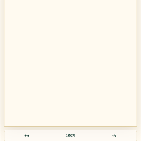
A+
100%
A-