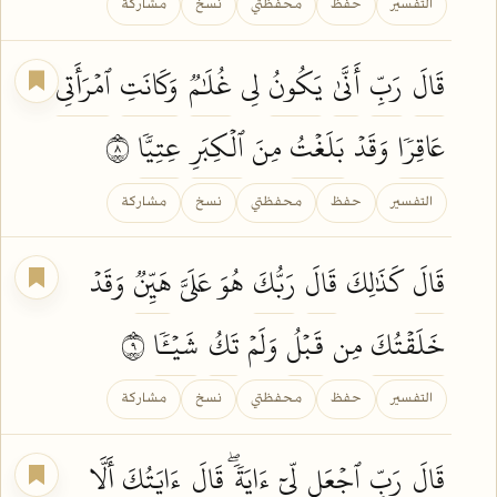
التفسير
حفظ
محفظتي
نسخ
مشاركة
قَالَ
رَبِّ
أَنَّىٰ
يَكُونُ
لِي
غُلَٰمٞ
وَكَانَتِ
ٱمۡرَأَتِي
عَاقِرٗا
وَقَدۡ
بَلَغۡتُ
مِنَ
ٱلۡكِبَرِ
عِتِيّٗا
٨
التفسير
حفظ
محفظتي
نسخ
مشاركة
قَالَ
كَذَٰلِكَ
قَالَ
رَبُّكَ
هُوَ عَلَيَّ
هَيِّنٞ
وَقَدۡ
خَلَقۡتُكَ
مِن
قَبۡلُ
وَلَمۡ
تَكُ
شَيۡـٔٗا
٩
التفسير
حفظ
محفظتي
نسخ
مشاركة
قَالَ
رَبِّ
ٱجۡعَل
لِّيٓ
ءَايَةٗۖ
قَالَ
ءَايَتُكَ
أَلَّا