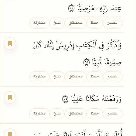
عِندَ
رَبِّهِۦ
مَرۡضِيّٗا
٥٥
التفسير
حفظ
محفظتي
نسخ
مشاركة
وَٱذۡكُرۡ
فِي
ٱلۡكِتَٰبِ
إِدۡرِيسَۚ إِنَّهُۥ
كَانَ
صِدِّيقٗا
نَّبِيّٗا
٥٦
التفسير
حفظ
محفظتي
نسخ
مشاركة
وَرَفَعۡنَٰهُ
مَكَانًا
عَلِيًّا
٥٧
التفسير
حفظ
محفظتي
نسخ
مشاركة
أُوْلَٰٓئِكَ ٱلَّذِينَ
أَنۡعَمَ
ٱللَّهُ
عَلَيۡهِم مِّنَ