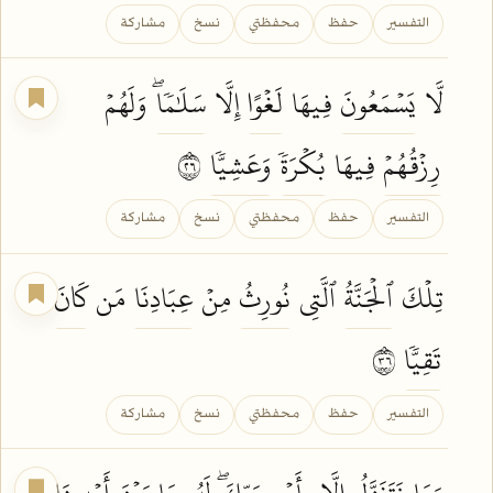
التفسير
حفظ
محفظتي
نسخ
مشاركة
لَّا
يَسۡمَعُونَ
فِيهَا
لَغۡوًا
إِلَّا
سَلَٰمٗاۖ
وَلَهُمۡ
رِزۡقُهُمۡ
فِيهَا
بُكۡرَةٗ
وَعَشِيّٗا
٦٢
التفسير
حفظ
محفظتي
نسخ
مشاركة
تِلۡكَ
ٱلۡجَنَّةُ
ٱلَّتِي
نُورِثُ
مِنۡ
عِبَادِنَا
مَن
كَانَ
تَقِيّٗا
٦٣
التفسير
حفظ
محفظتي
نسخ
مشاركة