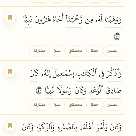
وَوَهَبۡنَا
لَهُۥ مِن
رَّحۡمَتِنَآ
أَخَاهُ هَٰرُونَ
نَبِيّٗا
٥٣
التفسير
حفظ
محفظتي
نسخ
مشاركة
وَٱذۡكُرۡ
فِي
ٱلۡكِتَٰبِ
إِسۡمَٰعِيلَۚ إِنَّهُۥ
كَانَ
صَادِقَ
ٱلۡوَعۡدِ
وَكَانَ
رَسُولٗا
نَّبِيّٗا
٥٤
التفسير
حفظ
محفظتي
نسخ
مشاركة
وَكَانَ
يَأۡمُرُ
أَهۡلَهُۥ
بِٱلصَّلَوٰةِ
وَٱلزَّكَوٰةِ
وَكَانَ