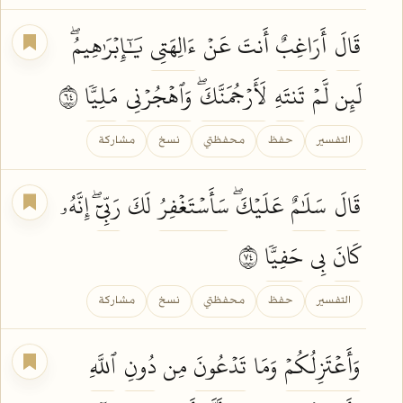
قَالَ
أَرَاغِبٌ
أَنتَ عَنۡ
ءَالِهَتِي
يَٰٓإِبۡرَٰهِيمُۖ
لَئِن لَّمۡ
تَنتَهِ
لَأَرۡجُمَنَّكَۖ
وَٱهۡجُرۡنِي
مَلِيّٗا
٤٦
التفسير
حفظ
محفظتي
نسخ
مشاركة
قَالَ
سَلَٰمٌ
عَلَيۡكَۖ
سَأَسۡتَغۡفِرُ
لَكَ
رَبِّيٓۖ
إِنَّهُۥ
كَانَ
بِي
حَفِيّٗا
٤٧
التفسير
حفظ
محفظتي
نسخ
مشاركة
وَأَعۡتَزِلُكُمۡ
وَمَا
تَدۡعُونَ
مِن
دُونِ
ٱللَّهِ