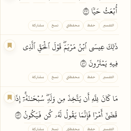
أُبۡعَثُ
حَيّٗا
٣٣
التفسير
حفظ
محفظتي
نسخ
مشاركة
ذَٰلِكَ عِيسَى
ٱبۡنُ
مَرۡيَمَۖ
قَوۡلَ
ٱلۡحَقِّ
ٱلَّذِي
فِيهِ
يَمۡتَرُونَ
٣٤
التفسير
حفظ
محفظتي
نسخ
مشاركة
مَا
كَانَ
لِلَّهِ
أَن
يَتَّخِذَ
مِن
وَلَدٖۖ
سُبۡحَٰنَهُۥٓۚ
إِذَا
قَضَىٰٓ
أَمۡرٗا
فَإِنَّمَا
يَقُولُ
لَهُۥ
كُن
فَيَكُونُ
٣٥
التفسير
حفظ
محفظتي
نسخ
مشاركة